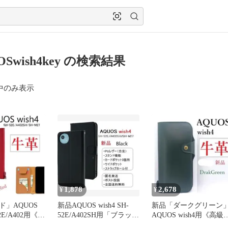
OSwish4key の検索結果
中のみ表示
1,878
2,678
¥
¥
ド」AQUOS
新品AQUOS wish4 SH-
新品「ダークグリーン
52E/A402用《高
52E/A402SH用「ブラッ
AQUOS wish4用《高級
ース
ク」カラーケース
革》レザー手帳型ケー