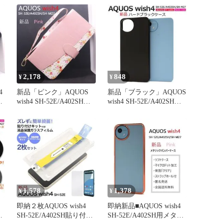
2,178
848
¥
¥
4
新品「ピンク」AQUOS
新品「ブラック」AQUOS
テ
wish4 SH-52E/A402SH専
wish4 SH-52E/A402SH用
用花柄ケース
ハードケース
1,578
1,378
¥
¥
即納２枚AQUOS wish4
即納新品■AQUOS wish4
ト
SH-52E/A402SH貼り付け
SH-52E/A402SH用メタリ