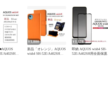
革》ケース
用メタリケース
加工ケース
1,880
1,178
¥
¥
AQUOS
新品「オレンジ」AQUOS
即納 AQUOS wish4 SH-
52E/A402SH用
wish4 SH-52E/A402SH用
52E/A402SH用全面保護
ケース
カラーケース
ラスフィルム