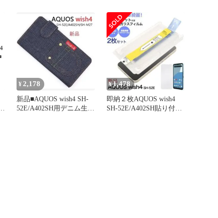
キット付ガラス
ックケース桃
2,178
1,478
¥
¥
新品■AQUOS wish4 SH-
即納２枚AQUOS wish4
ガ
52E/A402SH用デニム生地
SH-52E/A402SH貼り付け
手帳型ケース
キット付ガラス