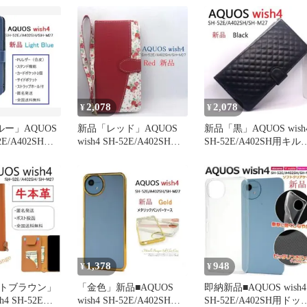
2,078
2,078
¥
¥
ー」AQUOS
新品「レッド」AQUOS
新品「黒」AQUOS wish
52E/A402SH用
wish4 SH-52E/A402SH用
SH-52E/A402SH用キル
ス
花柄ケース
ィングケース
1,378
948
¥
¥
トブラウン」
「金色」新品■AQUOS
即納新品■AQUOS wish4
h4 SH-52E専
wish4 SH-52E/A402SH専
SH-52E/A402SH用ドッ