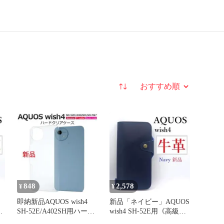
並び替え
848
2,578
¥
¥
」
即納新品AQUOS wish4
新品「ネイビー」AQUOS
牛
SH-52E/A402SH用ハード
wish4 SH-52E用《高級牛
ス
ケース「透明」
革》レザーケース