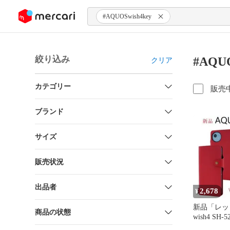
ンツにスキップ
#AQUOSwish4key
絞り込み
#AQU
クリア
カテゴリー
販売
ブランド
サイズ
販売状況
出品者
2,678
¥
新品「レッ
商品の状態
wish4 SH-
級牛革》ケ