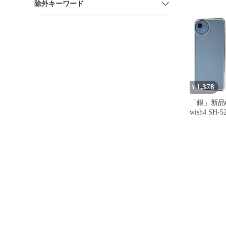
除外キーワード
用《高級牛
1,378
¥
「銀」新品■
wish4 SH-
メタリック