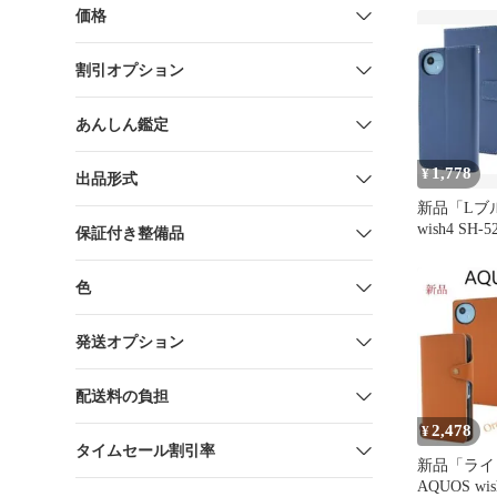
価格
割引オプション
あんしん鑑定
1,778
¥
出品形式
新品「Lブル
wish4 SH-
保証付き整備品
カラーケー
色
発送オプション
配送料の負担
2,478
¥
タイムセール割引率
新品「ライ
AQUOS wis