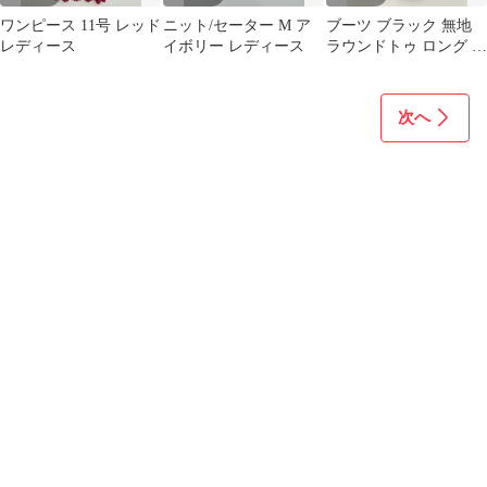
ワンピース 11号 レッド
ニット/セーター M ア
ブーツ ブラック 無地
レディース
イボリー レディース
ラウンドトゥ ロング レ
ースアップ 紐 フラット
ストレートチップ プレ
ーントゥ レディース
次へ