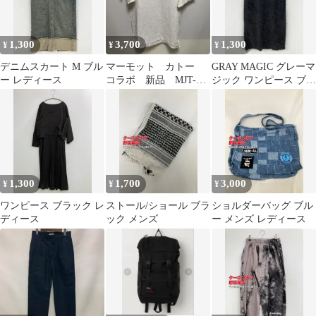
1,300
3,700
1,300
¥
¥
¥
デニムスカート M ブル
マーモット カトー
GRAY MAGIC グレーマ
ー レディース
コラボ 新品 MJT-
ジック ワンピース ブラ
S7053 KATO
ック レディース
1,300
1,700
3,000
¥
¥
¥
ワンピース ブラック レ
ストール/ショール ブラ
ショルダーバッグ ブル
ディース
ック メンズ
ー メンズ レディース