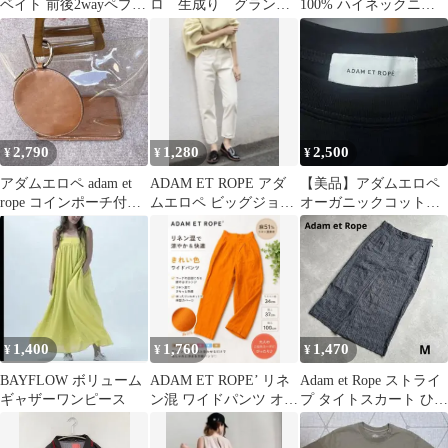
ベイト 前後2wayペプラ
ロ 生成り グラン
100% ハイネックニッ
ムニットトップス
パ バンドカラー
ト 黄緑 F ゆったり ク
ロップド
2,790
1,280
2,500
¥
¥
¥
アダムエロペ adam et
ADAM ET ROPE アダ
【美品】アダムエロペ
rope コインポーチ付
ムエロペ ビッグジョン
オーガニックコットン
クリアトートバッグ
ハイライズセルビッチ
アシンメトリーネック
デニム
ワンピース 黒
1,400
1,760
1,470
¥
¥
¥
BAYFLOW ボリューム
ADAM ET ROPE’ リネ
Adam et Rope ストライ
ギャザーワンピース
ン混 ワイドパンツ オレ
プ タイトスカート ひざ
ンジ テーパードパンツ
丈 リネン混 S