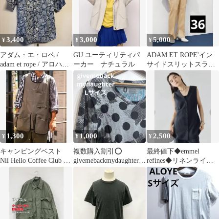
3,400
3,000
5,000
¥
¥
¥
アダム・エ・ロペ /
GU ユーティリティパ
ADAM ET ROPE'イン
adam et rope / アロハシ
ーカー ナチュラル
サイドスリットスラッ
ャツ
クス ベージュ定価
17600円
1,300
1,000
2,500
¥
¥
¥
キャンピングベスト
複数購入割引⭕️
最終値下◆emmel
Nii Hello Coffee Club ア
givemebackmydaughter L
refines◆リネンライクV
ウトドアベスト
サイドット 水玉
ネックジレ ベスト◆
ブラック