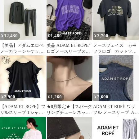
12,430
1,480
2,700
¥
¥
¥
【美品】アダムエロペ
美品 ADAM ET ROPE’
ノースフェイス カモ
ノーカラージャケット
ロゴノースリーブスウ
フラロゴ カットソ
＆イージーパンツ セッ
ェット パープル コット
ー NT31405
トアップ 黒 M
ン
2,900
1,260
2,690
¥
¥
¥
【ADAM ET ROPE】フ
★8月限定★【スパーク
ADAM ET ROPÉ ワッ
リルスリーブ Tシャツ
リングチェーンネック
フル ノースリーブ カッ
黒 綿100%⁠ 687
レス】zara todayful
トソー ブラック