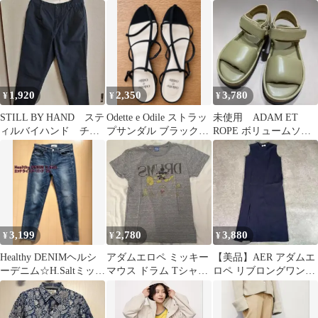
ブラウス アダムエロペ
サンダル22〜22.5cm
1,920
2,350
3,780
¥
¥
¥
STILL BY HAND ステ
Odette e Odile ストラッ
未使用 ADAM ET
ィルバイハンド チノ
プサンダル ブラック
ROPE ボリュームソー
クロスコットン パン
24.5cm
ルサンダル 23.0cm カー
ツ
キ
3,199
2,780
3,880
¥
¥
¥
Healthy DENIMヘルシ
アダムエロペ ミッキー
【美品】AER アダムエ
ーデニム☆H.Saltミッド
マウス ドラム Tシャツ
ロペ リブロングワンピ
ライズテーパード25
グレー
ース F ネイビー