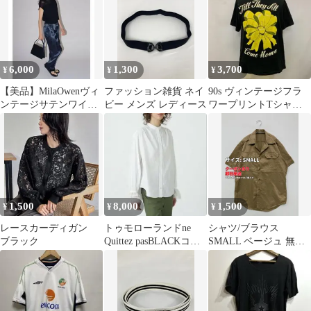
6,000
1,300
3,700
¥
¥
¥
【美品】MilaOwenヴィ
ファッション雑貨 ネイ
90s ヴィンテージフラ
ンテージサテンワイド
ビー メンズ レディース
ワープリントTシャツ
スラックス ネイビ
ブラック リボン アメ
ー 00
リカ製 XL
1,500
8,000
1,500
¥
¥
¥
レースカーディガン
トゥモローランドne
シャツ/ブラウス
ブラック
Quittez pasBLACKコッ
SMALL ベージュ 無地
トンフリルカフブラウ
ミドル丈 半袖 オープン
ス
カラー メンズ