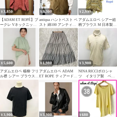
3,850
3,300
2,999
¥
¥
¥
【ADAM ET ROPÉ】ブ
antiqua ハントベスト ベ
アダムエロペ シアー総
ークレ Vネックニット
スト 綿100 アンティ
柄ブラウス М 日本製
オレンジ テラコッタ M
カ キャメル
シフォン リボン付 幾何
学模様
5,600
1,980
3,900
¥
¥
¥
アダムエロペ 楊柳 フリ
アダムエロペ ADAM
NINA RICCIポロシャ
ル襟 シアー ブラウス
ET ROPE ティアードス
ツ イタリア製 ベー
ミントグリーン F
カート 総柄 白 黒 F
ジュ
3,900
3,900
680
¥
¥
¥