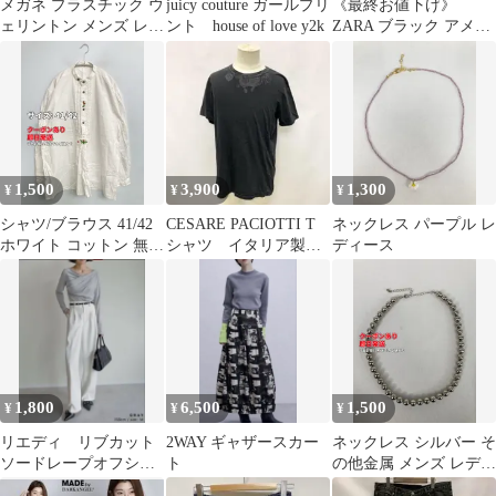
メガネ プラスチック ウ
juicy couture ガールプリ
《最終お値下げ》
ェリントン メンズ レデ
ント house of love y2k
ZARA ブラック アメス
ィース
リリブニットワンピー
ス
1,500
3,900
1,300
¥
¥
¥
シャツ/ブラウス 41/42
CESARE PACIOTTI T
ネックレス パープル レ
ホワイト コットン 無地
シャツ イタリア製
ディース
刺繍 ミドル丈 長袖 ス
y2k D&G
タンドカラー レディー
ス
1,800
6,500
1,500
¥
¥
¥
リエディ リブカット
2WAY ギャザースカー
ネックレス シルバー そ
ソードレープオフショ
ト
の他金属 メンズ レディ
ルトップス
ース