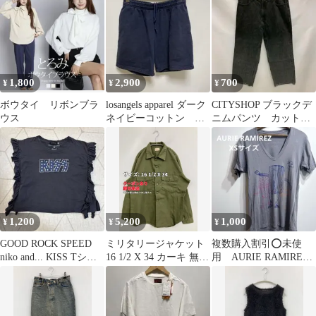
1,800
2,900
700
¥
¥
¥
ボウタイ リボンブラ
losangels apparel ダーク
CITYSHOP ブラックデ
ウス
ネイビーコットン シ
ニムパンツ カットオ
ョーツ 14oz
フ
1,200
5,200
1,000
¥
¥
¥
GOOD ROCK SPEED
ミリタリージャケット
複数購入割引⭕️未使
niko and... KISS Tシャ
16 1/2 X 34 カーキ 無地
用 AURIE RAMIREZ
ツ
フードなし ボタン留め
XSサイズ Vネック
メンズ
Tシャツ