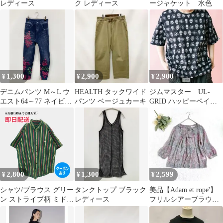
レディース
ク レディース
ージャケット 水色
1,300
2,900
2,900
¥
¥
¥
デニムパンツ M～L ウ
HEALTH タックワイド
ジムマスター UL-
エスト64～77 ネイビー
パンツ ベージュカーキ
GRID ハッピーペイン
レディース
トビッグTEE UVカッ
ト超軽量素材
2,800
1,300
2,599
¥
¥
¥
シャツ/ブラウス グリー
タンクトップ ブラック
美品【Adam et rope'】
ン ストライプ柄 ミドル
レディース
フリルシアーブラウス
丈 半袖 ボタンダウン
総柄 日本製 フェミ
メンズ
ニン