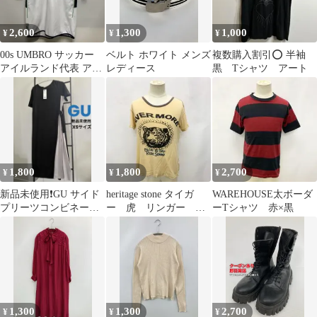
2,600
1,300
1,000
¥
¥
¥
00s UMBRO サッカー
ベルト ホワイト メンズ
複数購入割引⭕️ 半袖
アイルランド代表 アウ
レディース
黒 Tシャツ アート
ェイ ユニフォーム タ
カマサ
1,800
1,800
2,700
¥
¥
¥
新品未使用❗️GU サイド
heritage stone タイガ
WAREHOUSE太ボーダ
プリーツコンビネーシ
ー 虎 リンガー
ーTシャツ 赤×黒
ョンワンピース 黒×グ
ever more y2k
レー
1,300
1,300
2,700
¥
¥
¥