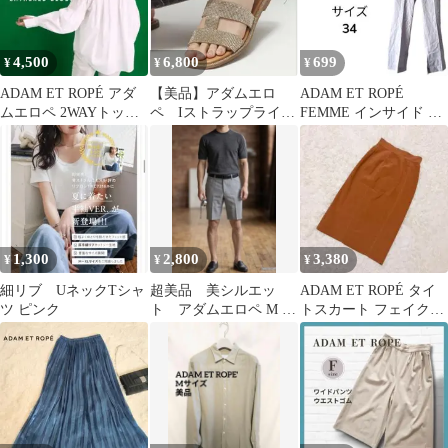
4,500
6,800
699
¥
¥
¥
ADAM ET ROPÉ アダ
【美品】アダムエロ
ADAM ET ROPÉ
ムエロペ 2WAYトップ
ペ Iストラップライン
FEMME インサイド ス
レースギャザーブラウ
ストーンサンダル ベ
リット スラックス
ス
ージュ 38
1,300
2,800
3,380
¥
¥
¥
細リブ UネックTシャ
超美品 美シルエッ
ADAM ET ROPÉ タイ
ツ ピンク
ト アダムエロペ M リ
トスカート フェイクレ
ネンライク 夏着心地
ザー調 配色ステッチ き
れい