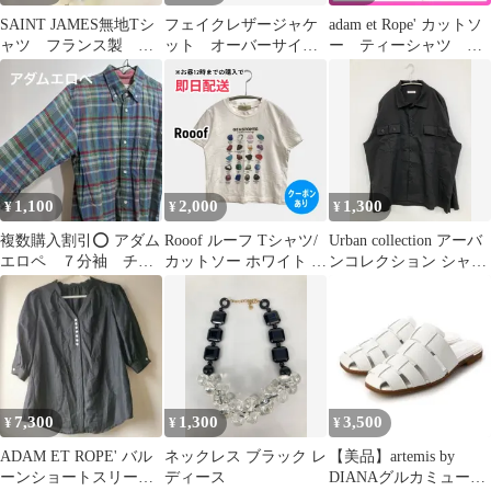
SAINT JAMES無地Tシ
フェイクレザージャケ
adam et Rope' カットソ
ャツ フランス製 フ
ット オーバーサイ
ー ティーシャツ イ
レンチ バスク
ズ スタンドカラー
エロー
1,100
2,000
1,300
¥
¥
¥
複数購入割引⭕️ アダム
Rooof ルーフ Tシャツ/
Urban collection アーバ
エロペ ７分袖 チェ
カットソー ホワイト 前
ンコレクション シャツ/
ック シャツ ブルー
面プリント ショート丈
ブラウス L ブラック メ
半袖 クルーネック(丸
ンズ
首) レディース
7,300
1,300
3,500
¥
¥
¥
ADAM ET ROPE' バル
ネックレス ブラック レ
【美品】artemis by
ーンショートスリーブ
ディース
DIANAグルカミュール