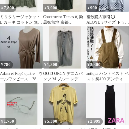
7,800
3,900
900
¥
¥
¥
ミリタリージャケット
Constructor Temas 司染
複数購入割引⭕️
L カーキ コットン 無地
黒御無地 京都
ALOYE Sサイズ ドッ
フードなし ボタン留め
SHINGURO染め
ト 水玉 クレイジー
メンズ
パターン
780
1,300
3,300
¥
¥
¥
Adam et Ropé quatre ウ
OOTJ ORGN デニムパ
antiqua ハントベスト ベ
ールワンピース 38
ンツ M ブルー レディ
スト 綿100 アンティ
モカベージュ
ース
カ カーキ
1,750
5,300
2,999
¥
¥
¥