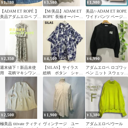
1,780
3,580
1,980
¥
¥
¥
【ADAM ET ROPÉ 】
【M/美品】ADAM ET
美品✨ADAM ET ROPE
美品アダムエロペ プリ
ROPE' 長袖オーバーサ
ワイドパンツ ベージュ
ーツ ロングスカート 青
イズシャツ モスグリー
F 美脚 タック 通勤
F
ン
2,350
4,500
6,990
¥
¥
¥
週末値下！新品未使
【SILAS】サイラス
アダムエロペ ロゴワッ
用 花柄マキシワンピ
総柄 ボタン シャ
ペン ニット スウェット
ース ノースリーブ アダ
ツ カットソー M 美
ショート丈 ブラック 36
ムエトロペ美品♡
品
美品
2,500
1,900
3,380
¥
¥
¥
極美品 titivate ティティ
ヴィンテージ ユー
アダムエロペ/ウール