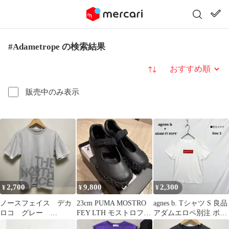
#Adametrope の検索結果
並び替え
販売中のみ表示
2,700
9,800
2,300
¥
¥
¥
ノースフェイス デカ
23cm PUMA MOSTRO
agnes b. Tシャツ S 良品
ロコ グレー
FEY LTH モストロフェ
アダムエロペ別注 ボッ
NT11606
イレザー
クスロゴ 白 コラボ