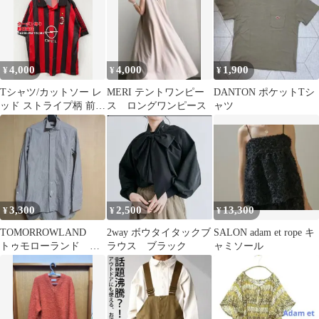
4,000
4,000
1,900
¥
¥
¥
Tシャツ/カットソー レ
MERI テントワンピー
DANTON ポケットTシ
ッド ストライプ柄 前面
ス ロングワンピース
ャツ
プリント バックプリン
ト ブランドロゴ ミドル
丈 半袖 Vネック メンズ
3,300
2,500
13,300
¥
¥
¥
TOMORROWLAND
2way ボウタイタックブ
SALON adam et rope キ
トゥモローランド ウ
ラウス ブラック
ャミソール
イングカラー ダブル
カフス シャツ