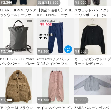
2,300
19,900
3,000
¥
現在 ¥
¥
CLANE HOMMEワンタ
【美品✨値引可】MHL.
スウェットパンツ グレ
ックウールトラウザ
× BRIEFING コラボ バ
ー ワンポイント その他
ー 26110-1451
ックパック
総柄 ワイド・ルーズ ハ
イウエスト ウエストゴ
ム・紐 メンズ レディー
ス
2,100
2,300
1,300
¥
¥
¥
BACH COVE 12 2WAY
entre amis チノパンツ
カーディガン/ボレロ ブ
バックパック グレー
31/45 ネイビー フルレ
ラック レディース
ングス 無地 スタンダー
ド テーパード レギュラ
ー メンズ
1,300
1,300
5,800
¥
¥
¥
アウター M ブラウン
ナイロンパンツ M ピン
ZARA バルーンボンバ