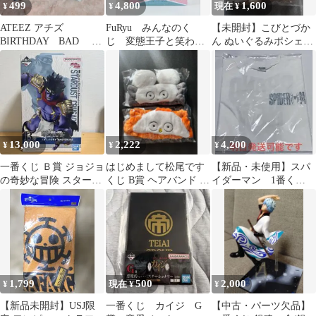
499
4,800
1,600
¥
¥
現在 ¥
ATEEZ アチズ
FuRyu みんなのく
【未開封】こびとづか
BIRTHDAY BAD 特
じ 変態王子と笑わな
ん ぬいぐるみポシェッ
典 ホンジュン トレ
い猫。 B賞 小豆
ト カクレケダマ
カ
梓 フィギュア
13,000
2,222
4,200
¥
¥
¥
一番くじ Ｂ賞 ジョジョ
はじめまして松尾です
【新品・未使用】スパ
の奇妙な冒険 スタープ
くじ B賞 ヘアバンド ネ
イダーマン 1番く
ラチナ フィギュア
ズミ ニワトリ イトーヨ
じ B賞 Tシャツ
ーカドー
一番くじ
1,799
500
2,000
¥
現在 ¥
¥
【新品未開封】USJ限
一番くじ カイジ G
【中古・パーツ欠品】