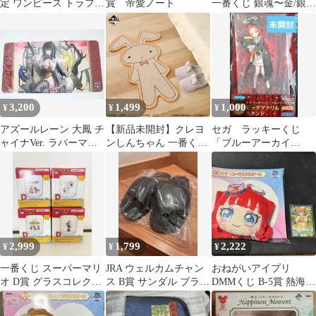
定 ワンピース トラファ
賞 帝愛ノート
一番くじ 銀魂〜金/銀〜
ルガー・ロー ロングタ
B賞 坂田銀時 フィギュ
オル
ア
3,200
1,499
1,000
¥
¥
¥
アズールレーン 大鳳 チ
【新品未開封】クレヨ
セガ ラッキーくじ
ャイナVer. ラバーマッ
ンしんちゃん 一番くじ
「ブルーアーカイ
ト 46-EY0803-05
B賞 ネネちゃんのウサ
ブ」 B賞 ビッグア
ギマット
クリルスタンド 花岡
ユズ
2,999
1,799
2,222
¥
¥
¥
一番くじ スーパーマリ
JRA ウェルカムチャン
おねがいアイプリ
オ D賞 グラスコレクシ
ス B賞 サンダル ブラッ
DMMくじ B-5賞 熱海ナ
ョン 全4種セット
ク
ナ ぬいぐるみパスケー
ス カード付