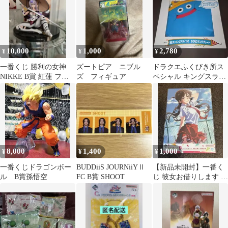
10,000
1,000
2,780
¥
¥
¥
一番くじ 勝利の女神
ズートピア ニブル
ドラクエふくびき所ス
NIKKE B賞 紅蓮 フィ
ズ フィギュア
ペシャル キングスライ
ギュア
ムのもりもりキングプ
レート 新品未開封
8,000
1,400
1,000
¥
¥
¥
一番くじドラゴンボー
BUDDiiS JOURNiiYⅡ
【新品未開封】一番く
ル B賞孫悟空
FC B賞 SHOOT
じ 彼女お借りします 青
春B賞 イラストボード
水原千鶴