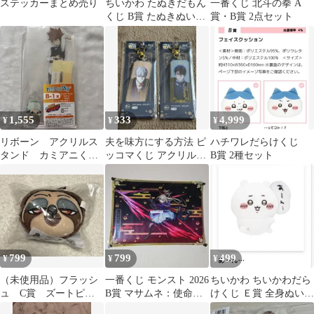
ステッカーまとめ売り
ちいかわ たぬきだもん
一番くじ 北斗の拳 A
くじ B賞 たぬきぬいぐ
賞・B賞 2点セット
るみS ちいかわ
1,555
333
4,999
¥
¥
¥
リボーン アクリルス
夫を味方にする方法 ピ
ハチワレだらけくじ
タンド カミアニく
ッコマくじ アクリルキ
B賞 2種セット
じ 朝支度 ツナ B
ーホルダー イース チェ
賞
アシレ
799
799
499
¥
¥
¥
（未使用品）フラッシ
一番くじ モンスト 2026
ちいかわ ちいかわだら
ュ C賞 ズートピ
B賞 マサムネ：使命の
けくじ Ｅ賞 全身ぬいぐ
ア ぬいぐるみ happy
閃刃 クリアポスター
るみバッジ あーん…④