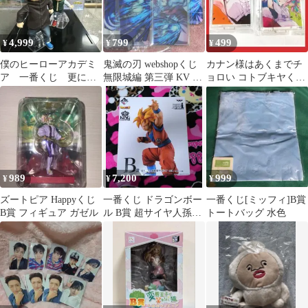
4,999
799
499
¥
¥
¥
僕のヒーローアカデミ
鬼滅の刃 webshopくじ
カナン様はあくまでチ
ア 一番くじ 更に向
無限城編 第三弾 KV B
ョロい コトブキヤくじ
こうへ いずく&かつ
賞 C賞 D賞 猗窩座
C賞 表紙 ミニ アクリル
き
スタンド
989
7,200
999
¥
¥
¥
ズートピア Happyくじ
一番くじ ドラゴンボー
一番くじ[ミッフィ]B賞
B賞 フィギュア ガゼル
ル B賞 超サイヤ人孫悟
トートバッグ 水色
空 キングクラスター