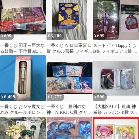
ポシェット
699
3,200
699
¥
¥
¥
一番くじ 刃牙～巨大な
一番くじ ケロロ軍曹 E
ズートピア Happyくじ
る鼓動～ 下位賞8点セ
賞 クルル曹長 フィギュ
B賞 フィギュア H賞 ラ
ット
ア
バーチャーム ガゼル
6,499
1,777
590
¥
¥
¥
一番くじ おジャ魔女ど
一番くじ 勝利の女
【大型SALE】銀魂 神
れみ クルールポロンボ
神：NIKKE G賞 クリア
威祭 ガラポン B賞 スク
ールペン
ポスター 7種セット
エア缶バッジ 神威