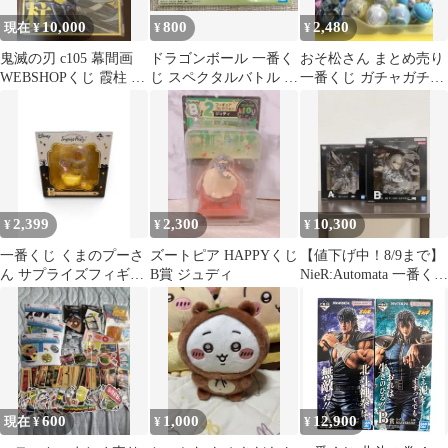
10,000
800
2,480
現在 ¥
¥
¥
鬼滅の刃 c105 幕間画
ドラゴンボール 一番く
おそ松さん まとめ売り
WEBSHOPくじ 霞柱 B
じ スペクタルバトル メ
一番くじ ガチャガチャ
賞 時透無一郎 アクリル
タルプレート 【未開
etc 未使用品
封】
2,399
2,300
10,300
¥
¥
¥
一番くじ くまのプーさ
ズートピア HAPPYくじ
【値下げ中！8/9まで】
ん サプライズフィギュ
B賞 ジュディ
NieR:Automata 一番くじ
ア B賞
A賞 B賞セット
600
1,000
12,900
現在 ¥
¥
¥