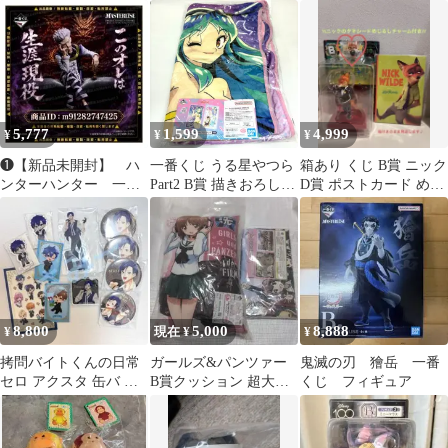
B賞 アヒンのひょうぬ
ファローマン新品未開
いぐるみ
封
5,777
1,599
4,999
¥
¥
¥
❶【新品未開封】 ハ
一番くじ うる星やつら
箱あり くじ B賞 ニック
ンターハンター 一番
Part2 B賞 描きおろしブ
D賞 ポストカード めじ
くじ B賞 ゼノ
ランケット ラム
るしキーホルダー
MASTERLISE
8,800
5,000
8,888
¥
現在 ¥
¥
拷問バイトくんの日常
ガールズ&パンツァー
鬼滅の刃 獪岳 一番
セロ アクスタ 缶バ ま
B賞クッション 超大判
くじ フィギュア
とめ売り
タオルケット