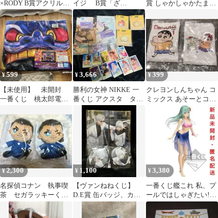
×RODY B賞アクリルス
イジ B賞「ざ
賞 しゃかしゃかたまさ
タンド
わ・・・ざわ・・・バ
いぼープレート ぐるぐ
スタオル⭐️
る発見！
599
3,666
399
¥
¥
¥
【未使用】 未開封
勝利の女神 NIKKE 一
クレヨンしんちゃん コ
一番くじ 桃太郎電
番くじ アクスタ タオ
ミックス あそーとコレ
鉄 B賞 悪夢のキング
ル フォトカード 下
クション ポーチ2種セ
ボンビーブランケット
位賞セット
ット
2,300
1,100
3,380
¥
¥
¥
名探偵コナン 執事喫
【ヴァンねねくじ】
一番くじ艦これ 私、プ
茶 セガラッキーく
D.E賞 缶バッジ、カー
ールではしゃぎたい!!
じ B賞 大和敢助 2
ドセット
B賞 水着mode鈴谷改フ
点
ィギュア