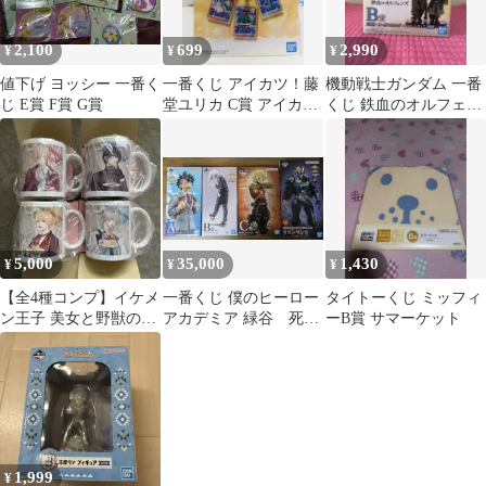
2,100
699
2,990
¥
¥
¥
値下げ ヨッシー 一番く
一番くじ アイカツ！藤
機動戦士ガンダム 一番
じ E賞 F賞 G賞
堂ユリカ C賞 アイカ
くじ 鉄血のオルフェン
ツ！カード★バッグチ
ズ B賞 フィギュア
ャーム B
5,000
35,000
1,430
¥
¥
¥
【全4種コンプ】イケメ
一番くじ 僕のヒーロー
タイトーくじ ミッフィ
ン王子 美女と野獣の最
アカデミア 緑谷 死柄
ーB賞 サマーケット
後の恋 くじ B賞 マグカ
木 爆豪 オールマイ
ップ
ト ラストワン
1,999
¥