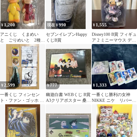
1,200
990
1,555
¥
現在 ¥
¥
アニくじ くまめい
セブンイレブンHappy
Disney100 B賞 フィギュ
と ごりめいと 2種セ
くじB賞
ア 2 ミニーマウス ディ
ット B賞 ウホウ
ズニー
ホ ウッホッホ
2,599
777
1,333
¥
¥
¥
一番くじ フィンセン
幽遊白書 WEBくじ B賞
一番くじ勝利の女神
ト・ファン・ゴッホ B
A3クリアポスター 桑原
NIKKE ニケ リバーレ
賞 クッション F賞 ト
蔵馬 飛影 幽助
オ アクスタ フォト
ートバッグ
カード ニケ