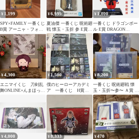
1,199
6,999
1,800
¥
¥
¥
SPY×FAMILY 一番くじ
夏油傑 一番くじ 呪術廻
一番くじ ドラゴンボー
B賞 アーニャ・フォー
戦 懐玉・玉折 参 E賞
ル E賞 DRAGON
ジャー フィギュア
フィギュア
ARCHIVES 孫悟空
4,300
1,500
8,200
¥
¥
¥
エニマイくじ 刀剣乱
僕のヒーローアカデミ
一番くじ 呪術廻戦 懐
舞ONLINE×んまほっぺ
ア 一番くじ H賞
玉・玉折〜参〜 Ａ賞 Ｂ
シリーズ B賞 加州清光
セット いつまでも手
賞 Ｃ賞 アクリルボード
を差し伸べ続ける物語
３枚セット
4,000
8,333
470
¥
¥
¥