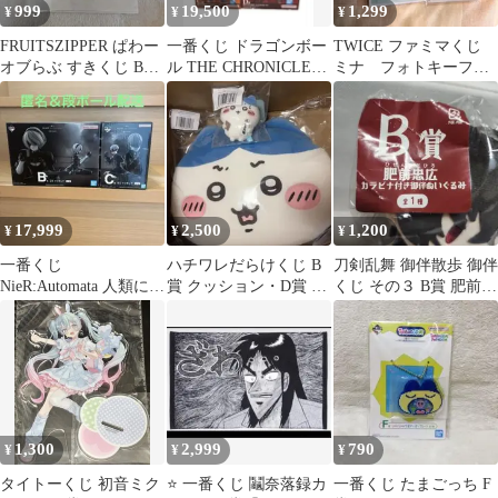
999
19,500
1,299
¥
¥
¥
FRUITSZIPPER ぱわー
一番くじ ドラゴンボー
TWICE ファミマくじ
オブらぶ すきくじ B賞
ル THE CHRONICLE
ミナ フォトキーフォ
クリアファイル
OF GOKU C賞 D賞
ルダー+付箋 2023
MINA
17,999
2,500
1,200
¥
¥
¥
一番くじ
ハチワレだらけくじ B
刀剣乱舞 御伴散歩 御伴
NieR:Automata 人類に栄
賞 クッション・D賞 マ
くじ その３ B賞 肥前忠
光あれB&C賞セット
スコット
広
1,300
2,999
790
¥
¥
¥
タイトーくじ 初音ミク
⭐️ 一番くじ 鬮奈落録カ
一番くじ たまごっち F