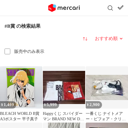
#B賞 の検索結果
並び替え
販売中のみ表示
1,499
5,999
2,900
¥
¥
¥
BLEACH WORLD B賞
Happyくじ スパイダー
一番くじ ナイトメア
A3ポスター 平子真子
マン BRAND NEW DAY
ー・ビフォア・クリス
B賞＋D賞 セット
マス B賞 ゼロとお散歩