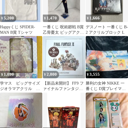
5,200
1,470
1,666
¥
¥
¥
Happyくじ SPIDER-
一番くじ 呪術廻戦 B賞
デスノート 一番くじ B-
MAN B賞 Tシャツ
乙骨憂太 ビッグアクリ
2 アクリルブロック L
ルスタンド
1,090
2,800
3,555
¥
¥
¥
学マス ビッグサイズ
【新品未開封】 FF9 フ
勝利の女神 NIKKE 一
ジオラマアクリル 有
ァイナルファンタジー9
番くじ D賞プレイマッ
村麻央
25周年記念くじ B賞 CD
ト ラピ アクスタ マ
グネット