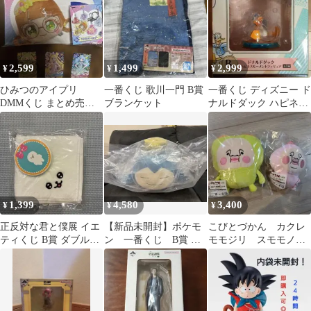
2,599
1,499
2,999
¥
¥
¥
ひみつのアイプリ
一番くじ 歌川一門 B賞
一番くじ ディズニー ド
DMMくじ まとめ売り
ブランケット
ナルドダック ハピネス
♡
モーメントフィギュア
1,399
4,580
3,400
¥
¥
¥
正反対な君と僕展 イエ
【新品未開封】ポケモ
こびとづかん カクレ
ティくじ B賞 ダブルミ
ン 一番くじ B賞 カ
モモジリ スモモノウ
ラー ハンドタオル イエ
ビゴン＆ピカチュウ ぬ
チ キャラ福くじ C
ティ
いぐるみ
賞 B賞