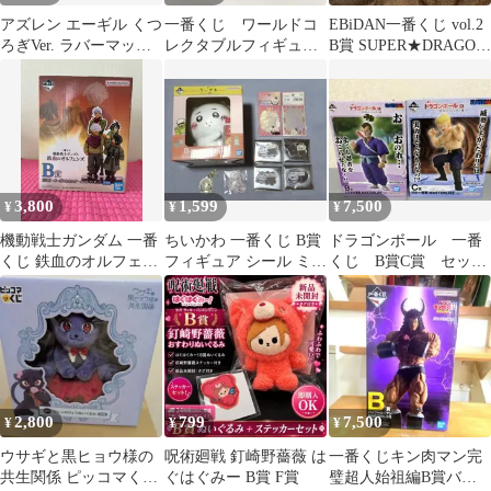
アズレン エーギル くつ
一番くじ ワールドコ
EBiDAN一番くじ vol.2
ろぎVer. ラバーマット
レクタブルフィギュ
B賞 SUPER★DRAGON
46-EY0803-06
ア キングダム 全
スパドラ
軍、前進 B賞 騰
3,800
1,599
7,500
¥
¥
¥
機動戦士ガンダム 一番
ちいかわ 一番くじ B賞
ドラゴンボール 一番
くじ 鉄血のオルフェン
フィギュア シール ミラ
くじ B賞C賞 セット
ズ B賞 フィギュア
ーステッカー クリアス
売り
リーブ
2,800
799
7,500
¥
¥
¥
ウサギと黒ヒョウ様の
呪術廻戦 釘崎野薔薇 は
一番くじキン肉マン完
共生関係 ピッコマくじ
ぐはぐみー B賞 F賞
璧超人始祖編B賞バッ