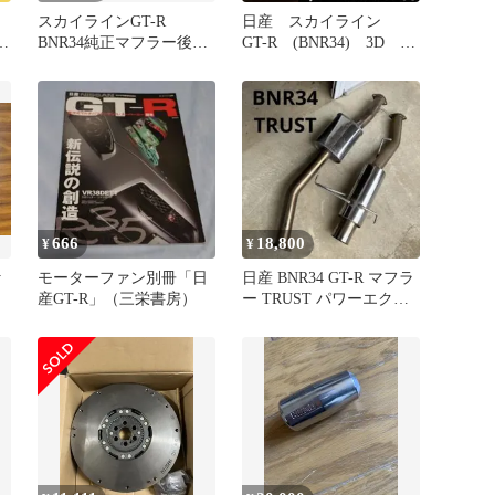
スカイラインGT-R
日産 スカイライン
リ
BNR34純正マフラー後期
GT-R (BNR34) 3D
Vスペ2
KeyRing
666
18,800
¥
¥
y
モーターファン別冊「日
日産 BNR34 GT-R マフラ
記
産GT-R」（三栄書房）
ー TRUST パワーエクス
トリームⅡ