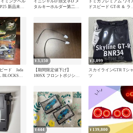
タイミングベル
イニシャルD 頭文字D メ
トミカプレミアム ワイ
20P25 新品未開
タルキーホルダー第二弾
ドスピード GT-R ＆ ラ
BNR34 GT-R
エボⅦ 2台セット
3,150
3,099
¥
¥
ード Jada
【期間限定値下げ】
スカイラインGTR Tシ
L BLOCKS
180SX フロントポジショ
ツ
ンハーネス側
444
139,800
¥
¥