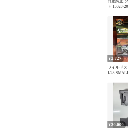
日産純正 
ト 13028-
封 GT-R
2,727
¥
ワイルドスピ
1/43 SMAL
BNR34
20,000
¥