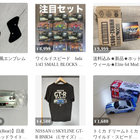
8,999
9,999
¥
¥
風エンブレム
ワイルドスピード Jada
送料込み★新品★ホッ
1/43 SMALL BLOCKS ６
ウィール★Elite 64 Mod
種類セット
Shop★ステージア
0
4,500
1,680
¥
¥
4(Rear)】日産
NISSAN☆SKYLINE GT-
トミカ ドリームトミカ
Rヘッドライトコ
R BNR34 （Lサイズ）バ
ワイルド・スピード