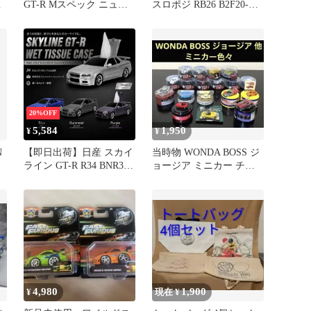
GT-R Mスペック ニュル
スロポジ RB26 B2F20-
BNR34
05U01
20%OFF
5,584
1,950
¥
¥
N
【即日出荷】日産 スカイ
当時物 WONDA BOSS ジ
ライン GT-R R34 BNR34
ョージア ミニカー チョ
ウェットティッシュケー
ロQ セット
ス 車型 インテリア 1/16
ライセンス公認
CAMSHOP 新品
4,980
1,900
¥
現在 ¥