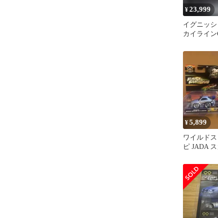
23,999
¥
イグニッシ
カイラインGT-
R34 マイ
5,899
¥
ワイルドス
ピ JADA
GTR スー
ン