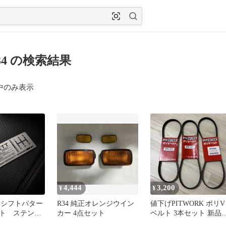
34 の検索結果
中のみ表示
4,444
3,200
¥
¥
TT シフトパター
R34 純正オレンジウイン
値下げPITWORK ポリV
ト ステンレ
カー 4点セット
ベルト 3本セット 新品
33 R34
使用 RB26 補機ベルト