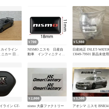
ックプリント
BNR34 スカイラインGT
R
700
5,980
¥
¥
商 スカイライン
NISMO ニスモ 日産自
日産純正 INLET-WATE
4 ミニカー 日産
動車 インフィニティ
13049-79S01 新品未使用
ステッカー小5枚
2,000
3,500
¥
¥
ライン GT-
nismo 大森ファクトリー
アオシマ ニスモ BNR34