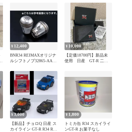
12,400
10,000
¥
¥
ト
BNR34 REIMAXオリジナ
【定価18700円】新品未
ルシフトノブ32865-AAR-
使用 日産 GT-R 二つ
10-34 6速
折り財布型 マネークリ
ップ
3,000
1,800
¥
¥
【新品】チョロQ 日産 ス
トミカ缶 R34 スカイライ
カイライン GT-R R34 R33
ンGT-R お菓子なし