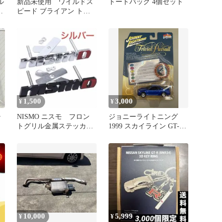
ル
新品未使用 ワイルドス
トートバッグ 4個セット
ン
ピード ブライアン トヨ
タ スープラ 三菱 エクリ
プス
1,500
3,000
¥
¥
ャ
NISMO ニスモ フロン
ジョニーライトニング
トグリル金属ステッカ
1999 スカイライン GT-R
ー アルミエンブレム
BNR34
シルバー
10,000
5,999
¥
¥