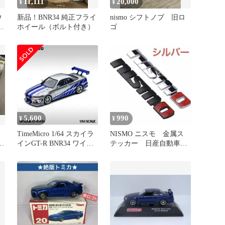
11,111
20,000
¥
¥
ウ
新品！BNR34 純正フライ
nismo シフトノブ 旧ロ
パ
ホイール（ボルト付き）
ゴ
イ
5,600
990
¥
¥
TimeMicro 1/64 スカイラ
NISMO ニスモ 金属ス
セ
インGT-R BNR34 ワイル
テッカー 日産自動車
2
ドスピード
アルミエンブレム メッ
キシルバー