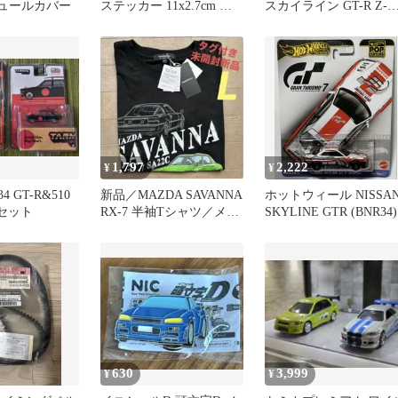
モジュールカバー
ステッカー 11x2.7cm ブ
スカイライン GT-R Z-
ラック 2枚セット
tune04
1,797
2,222
¥
¥
4 GT-R&510
新品／MAZDA SAVANNA
ホットウィール NISSA
台セット
RX-7 半袖Tシャツ／メン
SKYLINE GTR (BNR34)
ズL
630
3,999
¥
¥