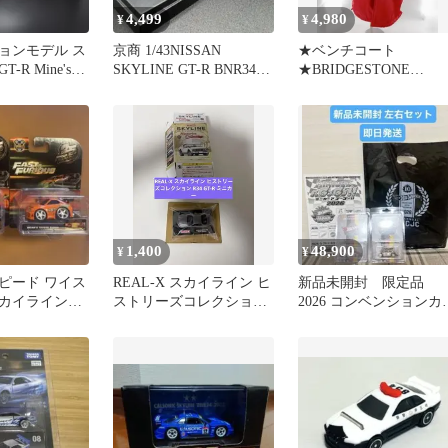
4,499
4,980
¥
¥
ョンモデル ス
京商 1/43NISSAN
★ベンチコート
R Mine's
SKYLINE GT-R BNR34
★BRIDGESTONE
ンズ
M-spec
SIZE:large Ｌサイズ◆
古良品
1,400
48,900
¥
¥
ピード ワイス
REAL-X スカイライン ヒ
新品未開封 限定品
 スカイライン
ストリーズコレクション
2026 コンベンションカ
プラ ブライア
R34 GT-R ミニカー
左右セット ショッパー
き