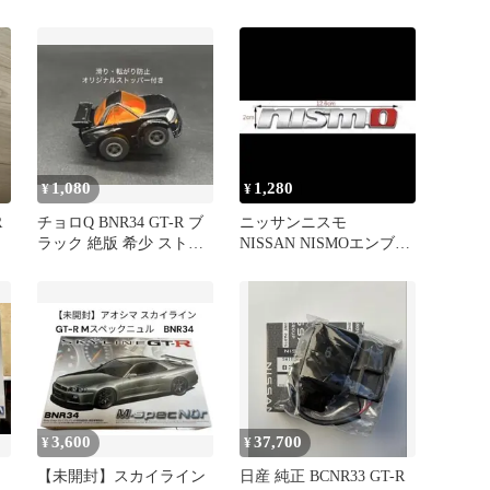
-
4台 まとめ
1,080
1,280
¥
¥
R
チョロQ BNR34 GT-R ブ
ニッサンニスモ
ラック 絶版 希少 ストッ
NISSAN NISMOエンブレ
パー付 中古
ム ステッカー
3,600
37,700
¥
¥
【未開封】スカイライン
日産 純正 BCNR33 GT-R