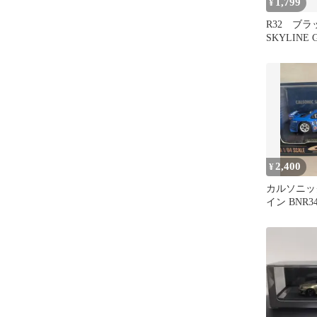
1,799
¥
R32 ブラ
SKYLINE
ム キーホ
2,400
¥
カルソニッ
イン BNR34 
SCALE