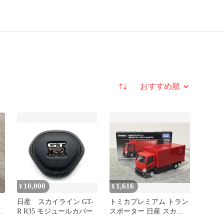
並び替え
10,000
1,616
¥
¥
日産 スカイライン GT-
トミカプレミアム トラン
未
R R35 モジュールカバー
スポーター 日産 スカイ
ライン GT-R r34 なし