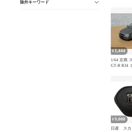
除外キーワード
レクション
1,444
¥
1/64 京
GT-R R3
skyline
9,000
¥
日産 スカイ