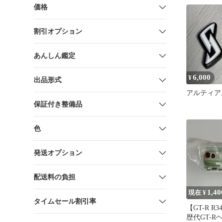
価格
割引オプション
あんしん鑑定
6,000
¥
出品形式
アルティア
保証付き整備品
色
発送オプション
配送料の負担
1,40
現在 ¥
タイムセール割引率
【GT-R R3
歴代GT-