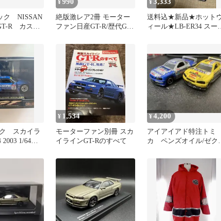
990
3,333
¥
¥
ック NISSAN
絶版激レア2冊 モーター
送料込★新品★ホット
 GT-R カスタ
ファン日産GT-R/歴代GT-
ィール★LB-ER34 スー
ルダー
Rを買うための本
ーシルエット日産スカ
ライン
1,534
4,200
¥
¥
ク スカイラ
モーターファン別冊 スカ
アイアイアド特注トミ
2003 1/64
イラインGT-Rのすべて
カ ペンズオイル/ゼク
ル ザナビィ/ヒロト 
台セット