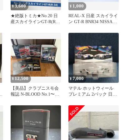
3,600
1,000
¥
¥
★絶版トミカ★No.20 日
REAL-X 日産 スカイライ
産スカイラインGT-R(R-
ン GT-R BNR34 NISSAN
中
34) 赤ロゴ箱 当時物
ミニカー
12,500
7,000
¥
¥
【美品】クラブニスモ会
マテル ホットウィール
ー
報誌 N-BLOOD No.1〜47
プレミアム 2パック 日産
付
（欠番4号）計46冊
スカイライン GT-R