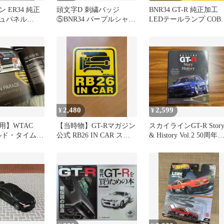
 ER34 純正
頭文字D 刺繍バッジ
BNR34 GT-R 純正加工
ュパネル
⑤BNR34 パープルシャド
LEDテールランプ COB
 ENR34
ウ
ング仕様 新品ベース
2,480
2,599
¥
¥
用】WTAC
【当時物】GT-Rマガジン
スカイラインGT-R Stor
ールド・タイム・
公式 RB26 IN CAR ステ
& History Vol.2 50周年
チャレンジ 写
ッカー R32
念