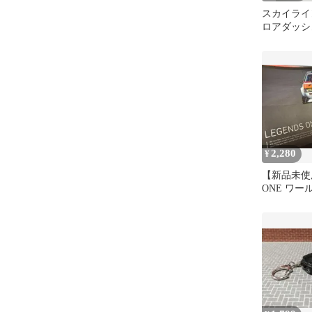
スカイライン
ロアダッシ
ER34 HR34
2,280
¥
【新品未使
ONE ワ
アタック・
真集