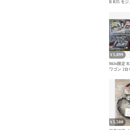
R R35 
5,899
¥
MiJo限定 R3
ワゴン 2
5,500
¥