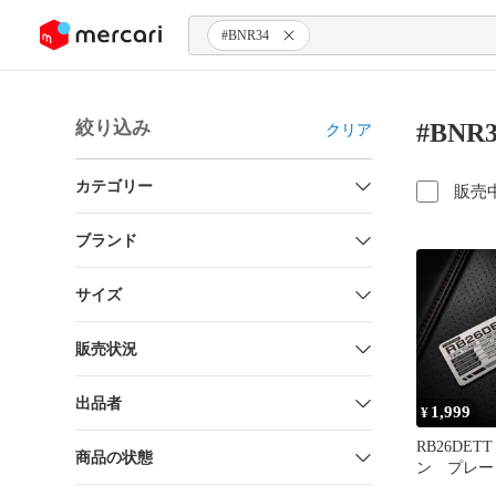
ンツにスキップ
#BNR34
絞り込み
#BNR
クリア
カテゴリー
販売
ブランド
サイズ
販売状況
出品者
1,999
¥
RB26DE
商品の状態
ン プレー
ス製 R32 R