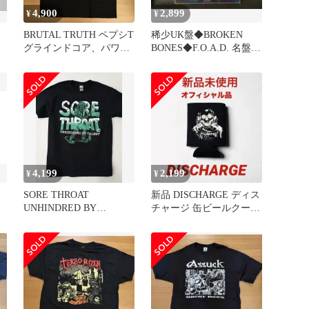
4,900
2,899
¥
¥
BRUTAL TRUTH ペプシT
稀少UK盤◆BROKEN
グラインドコア、パワー
BONES◆F.O.A.D. 名盤
ヴァイオレンスXL
1987年
4,199
2,199
¥
¥
SORE THROAT
新品 DISCHARGE ディス
UNHINDRED BY
チャージ 缶ビールクージ
TALENT クラストコア
ー GISM punk