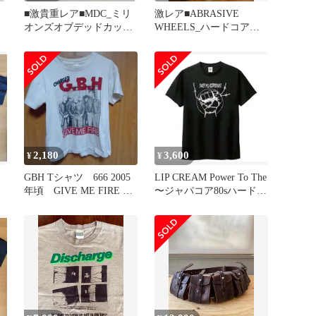
■激貴重レア■MDC_ミリ
激レア■ABRASIVE
オンズオブデッドカップ
WHEELS_ハードコアパ
未
ス_ピンバッチ_新品 未使
ンク_T_M_新品 未使用
用
2,180
3,600
¥
¥
GBH Tシャツ 666 2005
LIP CREAM Power To The
年頃 GIVE ME FIRE ち
〜ジャパコア80sハードコ
ょい古
ア