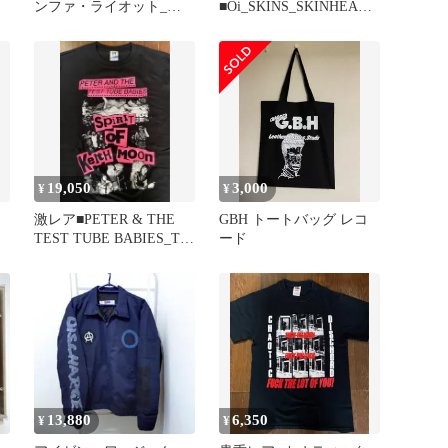
ンファ・ライオット_パ
■Oi_SKINS_SKINHEADS
封
ンクMサイズ_新品 未使
_Tシャツ_Lサイズ_新品
用
未使用
19,050
3,000
¥
¥
激レア■PETER & THE
GBH トートバッグ レコ
TEST TUBE BABIES_Tシ
ード
ャツ_新品
13,880
6,350
¥
¥