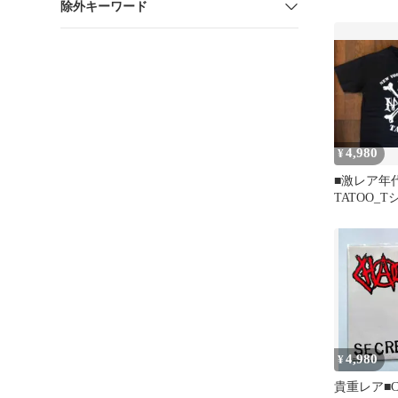
除外キーワード
ストコア
4,980
¥
■激レア年代
TATOO_
ズ_黒色_
4,980
¥
貴重レア■C