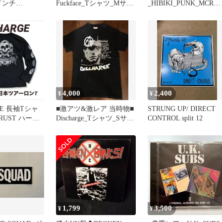
インチ
Fuckface_Tシャツ_Mサイ
_HIBIKI_PUNK_MCR
NK_新品 未使用
ズ_中古_黒色
company_CD_新品 未開
4,000
2,400
¥
¥
GE 長袖Tシャ
■激アツ&激レア 当時物■
STRUNG UP/ DIRECT
CRUST ハード
Discharge_Tシャツ_Sサイ
CONTROL split 12
ズ_黒色_中古
1,799
3,500
¥
¥