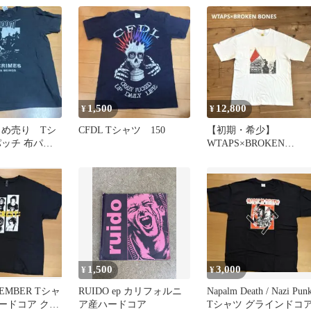
1,500
12,800
¥
¥
とめ売り Tシ
CFDL Tシャツ 150
【初期・希少】
パッチ 布パッ
WTAPS×BROKEN
ッチ
BONES Tシャツ L ダブ
タップス
1,500
3,000
¥
¥
MEMBER Tシャ
RUIDO ep カリフォルニ
Napalm Death / Nazi Pun
sハードコア クラ
ア産ハードコア
Tシャツ グラインドコ