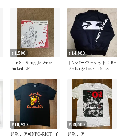
テッカー_新品 未使用
アパンク_CD_新品 未開
封
1,500
14,880
¥
¥
Life Set Struggle-We're
ボンバージャケット GBH
Fucked EP
Discharge BrokenBones ワ
ッペン
18,930
39,580
¥
¥
超激レア■INFO-RIOT_イ
超激レア