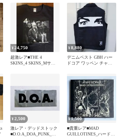
24,750
8,880
¥
¥
超激レア■THE 4
デニムベスト GBH ハー
SKINS_4 SKINS_Mサイ
ドコア ワッペン チャー
ル
ズ_T_当時物_新古
ルズマンソン
2,500
1,500
¥
¥
ks
激レア・デッドストック
■貴重レア■MAD
ア
■D.O.A_DOA_PUNK_ス
GUILLOTINES_ハードコ