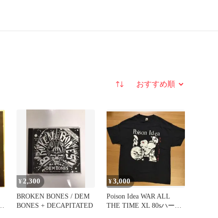
並び替え
2,300
3,000
¥
¥
BROKEN BONES / DEM
Poison Idea WAR ALL
/
BONES + DECAPITATED
THE TIME XL 80sハード
コア