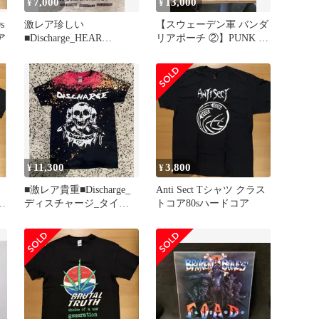
7,000
13,000
¥
¥
s
激レア珍しい
【スウェーデン軍 バンダ
ア
■Discharge_HEAR
リアポーチ ②】PUNK パ
NOTHING_TシャツSサイ
ンク クラスト
ズ中古
11,300
3,800
¥
¥
■激レア貴重■Discharge_
Anti Sect Tシャツ クラス
ワ
ディスチャージ_タイダ
トコア80sハードコア
イ Tシャツ_S_新古