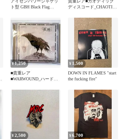
アイゼンハワージャケッ
貴重レア■カオティック
ト型 GBH Black Flag
ディスコード_CHAOTIC
Discharge
DISCORD_T_中古
1,250
1,500
¥
¥
■貴重レア
DOWN IN FLAMES "start
ン
■WARWOUND_ハードコ
the fucking fire"
アパンク_クラスト_CD_
新品 未開封
2,500
6,700
¥
¥