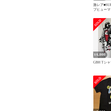
激レア■SU
ブヒューマ
カー_新品
6,000
¥
GBH Tシ