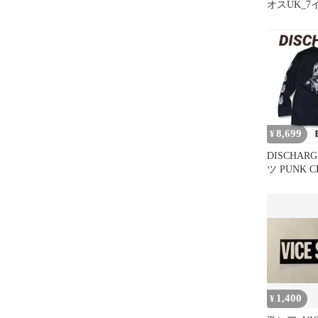
オスUK_7
_666_PU
8,699
¥
DISCHAR
ツ PUNK 
コア GISM
1,400
¥