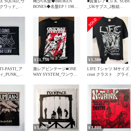
E SQUAD_ヴ
稀少UK盤◆BROKEN
■貴重レア■_U.K. SUBS
クワッド_ス
BONES◆名盤EP！1987
_UKサブス_2枚組
新品 未使用
年当時の本物音質
CD_1992年物_新品
11,750
1,300
¥
¥
I-PASTI_ア
激レアビンテージ■ONE
LIFE Tシャツ Mサイズ
_PUNK_ワ
WAY SYSTEM_ワンウェ
crust クラスト グライ
品 未使用
イシステム_T_中古
ド punk
5,000
3,800
¥
¥