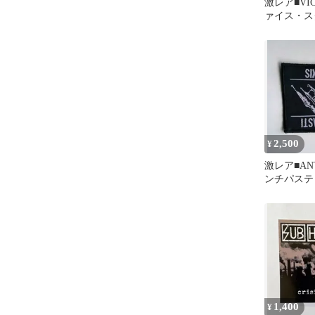
激レア■VIC
ァイス・ス
テッカー_
2,500
¥
激レア■ANT
ンチパスティ
ッペン_新
1,400
¥