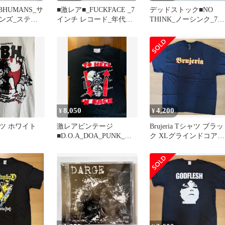
BHUMANS_サ
■激レア■_FUCKFACE _7
デッドストック■NO
ンズ_ステッ
インチ レコード_年代物_
THINK_ノーシンク_7イ
 未使用
新品 未使用
ンチ_ハードコア_新品 
使用
8,050
4,200
¥
¥
ャツ ホワイト
激レアビンテージ
Brujeria Tシャツ ブラッ
■D.O.A_DOA_PUNK_パ
ク XLグラインドコア
ンク_Tシャツ_Sサイズ新
パワーバイオレンス
古