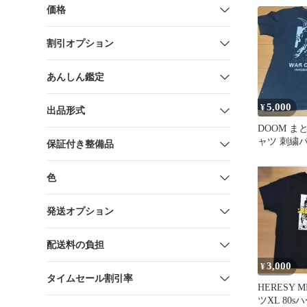
価格
割引オプション
あんしん鑑定
5,000
¥
出品形式
DOOM ま
ャツ 刺繍
保証付き整備品
チ ピンバ
色
発送オプション
配送料の負担
3,000
¥
タイムセール割引率
HERESY 
ツXL 80