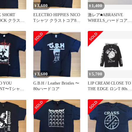
3,600
1,400
¥
¥
K SHORT
ELECTRO HIPPIES NICO
激レア■ABRASIVE
HOCK クラスト
Tシャツ クラストコア80s
WHEELS_ハードコアパ
ハードコア
ンク_ステッカー新品未
使用
3,600
5,700
¥
¥
O YOU
G.B.H / Leather Bristles 〜
LIP CREAM CLOSE TO
ANT〜Tシャツ
80sハードコア
THE EDGE ロンT 80sハ
ア
ードコア