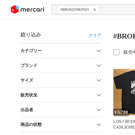
ンツにスキップ
#BROKENBONES
絞り込み
#BRO
クリア
カテゴリー
販売
ブランド
サイズ
販売状況
出品者
3,700
¥
LOS CRUD
商品の状態
CANCIONE
ハードコア