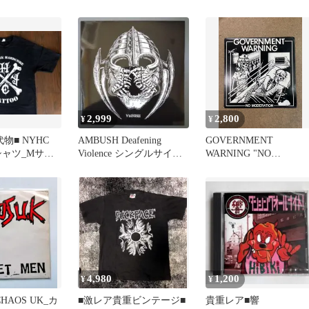
2,999
2,800
¥
¥
物■ NYHC
AMBUSH Deafening
GOVERNMENT
Tシャツ_Mサイ
Violence シングルサイド
WARNING "NO
新品未使用
LP レコード
MODERATION" LP
4,980
1,200
¥
¥
HAOS UK_カ
■激レア貴重ビンテージ■
貴重レア■響