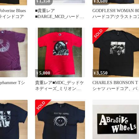
1,350
3,600
¥
¥
lverine Blues
■貴重レア
GODFLESH WOMAN 80
ラインドコア
■DARGE_MCD_ハードコ
ハードコア/クラストコ
アパンク_CD_新品 未開
封
5,000
3,550
¥
¥
ehammer Tシ
貴重レア■MDC_デッドケ
CHARLES BRONSON T
ネディーズ_ミリオンズ
シャツ ハードコア、パ
オブデッドカップス_S_
ーヴァイオレンス
中古