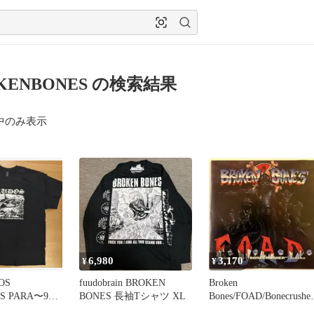
KENBONES の検索結果
中のみ表示
6,980
3,170
¥
¥
OS
fuudobrain BROKEN
Broken
S PARA〜90s
BONES 長袖Tシャツ XL
Bones/FOAD/Bonecrusher
クラストコア
廃盤CD/UKHC