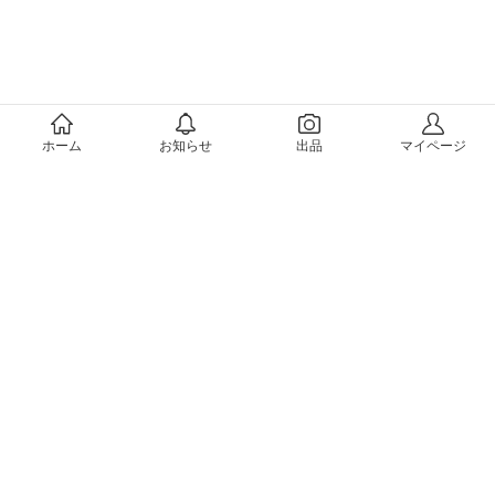
メルカリについて
ホーム
お知らせ
出品
マイページ
会社概要（運営会社）
採用情報
プレスリリース
公式ブログ
プレスキット
メルカリUS
メルカリShops
m department（エムデパ）
ヘルプ
ヘルプセンター（ガイド・お問い合わせ）
メルカリShopsでショップを開設する
メルカリShops ショップ管理画面にログイン
メルカリShops出店者向けガイド
お問い合わせ一覧