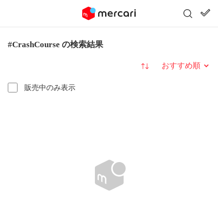
#CrashCourse の検索結果
並び替え
販売中のみ表示