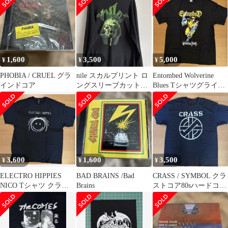
XL
1,600
3,500
5,000
¥
¥
¥
PHOBIA / CRUEL グラ
nile スカルプリント ロ
Entombed Wolverine
インドコア
ングスリーブカットソ
Blues Tシャツグライン
ー
ドコア
3,600
1,600
3,500
¥
¥
¥
ELECTRO HIPPIES
BAD BRAINS /Bad
CRASS / SYMBOL クラ
NICO Tシャツ クラス
Brains
ストコア80sハードコア
トコア80sハードコア
アナーコパンク