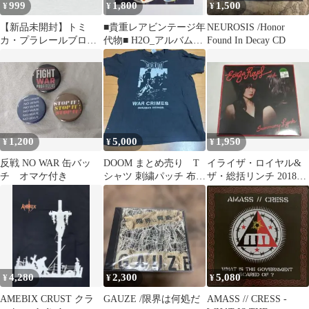
999
1,800
1,500
¥
¥
¥
【新品未開封】トミ
■貴重レアビンテージ年
NEUROSIS /Honor
カ・プラレールブロッ
代物■ H2O_アルバムス
Found In Decay CD
ク E5系新幹線はやぶさ
テッカー3rd_新品未使
匿名配送
用
1,200
5,000
1,950
¥
¥
¥
反戦 NO WAR 缶バッ
DOOM まとめ売り T
イライザ・ロイヤル&
チ オマケ付き
シャツ 刺繍パッチ 布パ
ザ・総括リンチ 2018年
ッチ ピンバッチ
ヨーロッパツアー用に
制作したCD
4,280
2,300
5,080
¥
¥
¥
AMEBIX CRUST クラ
GAUZE /限界は何処だ
AMASS // CRESS -