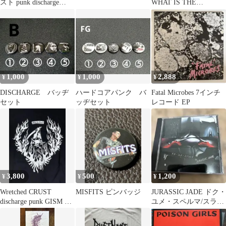
スト punk discharge
WHAT IS THE
GISM
GOVER〜 (LP)
1,000
1,000
2,888
¥
¥
¥
DISCHARGE バッヂ
ハードコアパンク バ
Fatal Microbes 7インチ
セット
ッヂセット
レコード EP
3,800
500
1,200
¥
¥
¥
Wretched CRUST
MISFITS ピンバッジ
JURASSIC JADE ドク・
discharge punk GISM ク
ユメ・スペルマ/スラッ
ラスト
シュメタル/HIZUMI