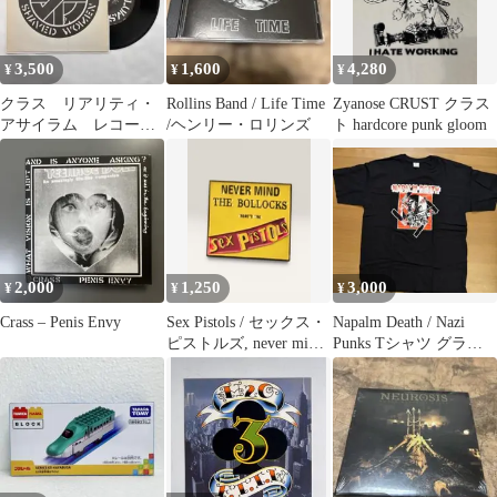
3,500
1,600
4,280
¥
¥
¥
クラス リアリティ・
Rollins Band / Life Time
Zyanose CRUST クラス
アサイラム レコー
/ヘンリー・ロリンズ
ト hardcore punk gloom
ド 国内盤シングル
2,000
1,250
3,000
¥
¥
¥
Crass – Penis Envy
Sex Pistols / セックス・
Napalm Death / Nazi
ピストルズ, never mind
Punks Tシャツ グライ
the bollocks エナメルピ
ンドコア
ン