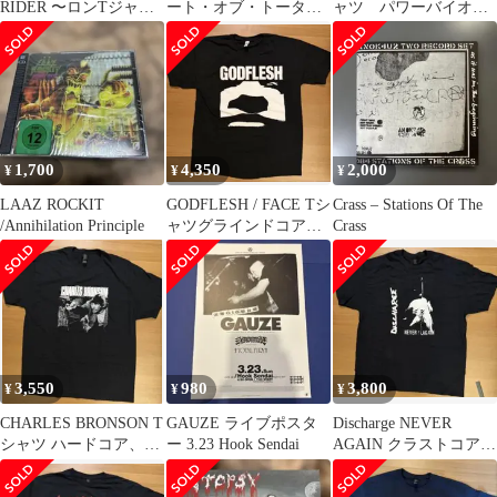
RIDER 〜ロンTジャパ
ート・オブ・トータ
ャツ パワーバイオレ
コア80sハードコア
ル・ファッキン・デス
ンス
トラクション
1,700
4,350
2,000
¥
¥
¥
LAAZ ROCKIT
GODFLESH / FACE Tシ
Crass – Stations Of The
/Annihilation Principle
ャツグラインドコア、
Crass
80sハードコア
3,550
980
3,800
¥
¥
¥
CHARLES BRONSON T
GAUZE ライブポスタ
Discharge NEVER
シャツ ハードコア、パ
ー 3.23 Hook Sendai
AGAIN クラストコア
ワーヴァイオレンス
80sハードコア