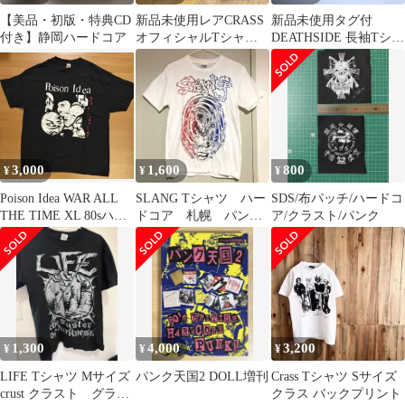
【美品・初版・特典CD
新品未使用レアCRASS
新品未使用タグ付
付き】静岡ハードコア
オフィシャルTシャツ
DEATHSIDE 長袖Tシャ
TOUR2023 L ディスチ
ツ ハードコアpunk
ャージ
GISM
3,000
1,600
800
¥
¥
¥
Poison Idea WAR ALL
SLANG Tシャツ ハー
SDS/布パッチ/ハードコ
THE TIME XL 80sハー
ドコア 札幌 パン
ア/クラスト/パンク
ドコア
ク TOM トム 革ジャ
ン
1,300
4,000
3,200
¥
¥
¥
LIFE Tシャツ Mサイズ
パンク天国2 DOLL増刊
Crass Tシャツ Sサイズ
crust クラスト グライ
クラス バックプリント