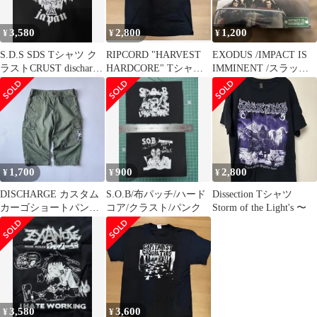
3,580
2,800
1,200
¥
¥
¥
S.D.S SDS Tシャツ ク
RIPCORD "HARVEST
EXODUS /IMPACT IS
ラストCRUST discharge
HARDCORE" Tシャツ
IMMINENT /スラッシ
GISM
XL
ュメタル
1,700
900
2,800
¥
¥
¥
DISCHARGE カスタム
S.O.B/布パッチ/ハード
Dissection Tシャツ
カーゴショートパンツ
コア/クラスト/パンク
Storm of the Light's 〜
ハードコアpunk GISM
3,580
3,600
¥
¥