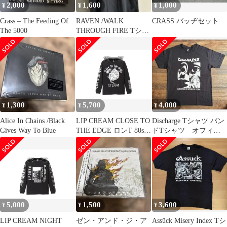
2,000
1,600
1,000
¥
¥
¥
Crass – The Feeding Of
RAVEN /WALK
CRASS バッヂセット
The 5000
THROUGH FIRE Tシャ
ツ/レイヴン
1,300
5,700
4,000
¥
¥
¥
Alice In Chains /Black
LIP CREAM CLOSE TO
Discharge Tシャツ バン
Gives Way To Blue
THE EDGE ロンT 80sハ
ドTシャツ オフィシ
ードコア
ャルTシャツ
5,000
1,500
3,600
¥
¥
¥
LIP CREAM NIGHT
ゼン・アンド・ジ・ア
Assück Misery Index Tシ