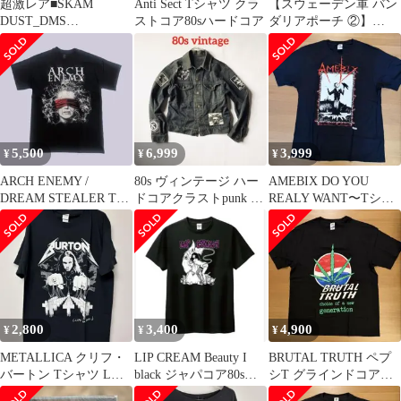
超激レア■SKAM
Anti Sect Tシャツ クラ
【スウェーデン軍 バン
DUST_DMS
ストコア80sハードコア
ダリアポーチ ②】
CREW_NYHC_限定Tシ
PUNK パンク クラスト
ャツ_新古
5,500
6,999
3,999
¥
¥
¥
ARCH ENEMY /
80s ヴィンテージ ハー
AMEBIX DO YOU
DREAM STEALER Tシ
ドコアクラストpunk G
REALY WANT〜Tシャ
ャツ
ジャン GISM ZOUO
ツ クラストコア
2,800
3,400
4,900
¥
¥
¥
METALLICA クリフ・
LIP CREAM Beauty I
BRUTAL TRUTH ペプ
バートン Tシャツ Lサ
black ジャパコア80sハ
シT グラインドコア、
イズ オフィシャル
ードコア
パワーヴァイオレンス