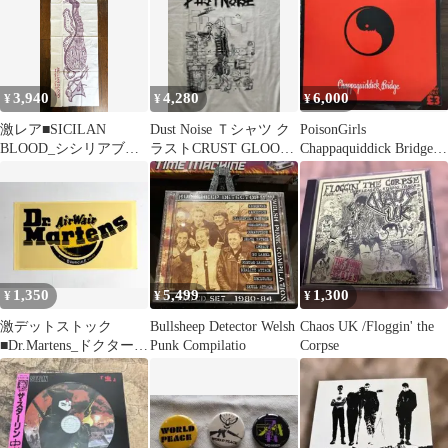
3,940
4,280
6,000
¥
¥
¥
激レア■SICILAN
Dust Noise Ｔシャツ ク
PoisonGirls
BLOOD_シシリアブラ
ラストCRUST GLOOM
Chappaquiddick Bridge
ッド_ハードコア_手拭
confuse
LP
い_新品
1,350
5,499
1,300
¥
¥
¥
激デットストック
Bullsheep Detector Welsh
Chaos UK /Floggin' the
■Dr.Martens_ドクターマ
Punk Compilatio
Corpse
ーチンステッカー90年
物_新品