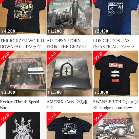
4,200
1,200
3,450
¥
¥
¥
TERRORIZER WORLD
AUTOPSY /TORN
LOS CRUDOS LAS
DOWNFALL Tシャツグ
FROM THE GRAVE CD
INJASTICAL Tシャツ
ラインドコア
デスメタル
90sハードコア
1,300
1,500
3,800
¥
¥
¥
Exciter /Thrash Speed
AMEBIX /Arise 2枚組
SWANS FILTH Tシャツ
Burn
CD
XL sludge doom ハード
コア