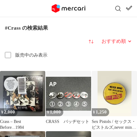
#Crass の検索結果
並び替え
販売中のみ表示
2,000
1,000
1,250
¥
¥
¥
Crass – Best
CRASS バッヂセット
Sex Pistols / セックス・
Before...1984
ピストルズ,never mind
the bollocks エナメルピ