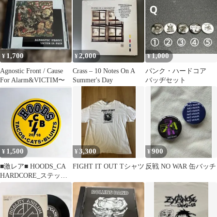
ン
1,700
2,000
1,000
¥
¥
¥
Agnostic Front / Cause
Crass – 10 Notes On A
パンク・ハードコア
For Alarm&VICTIM〜
Summer's Day
バッヂセット
1,500
3,300
900
¥
¥
¥
■激レア■ HOODS_CA
FIGHT IT OUT Tシャツ
反戦 NO WAR 缶バッチ
HARDCORE_ステッカ
ー _1枚_新品 未使用