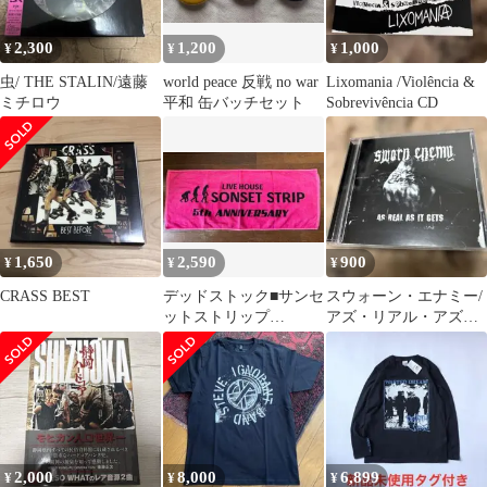
2,300
1,200
1,000
¥
¥
¥
虫/ THE STALIN/遠藤
world peace 反戦 no war
Lixomania /Violência &
ミチロウ
平和 缶バッチセット
Sobrevivência CD
1,650
2,590
900
¥
¥
¥
CRASS BEST
デッドストック■サンセ
スウォーン・エナミー/
ットストリップ
アズ・リアル・アズ・
_PUNK_記念タオル_新
イット・ゲッツ
品 未使用
2,000
8,000
6,899
¥
¥
¥