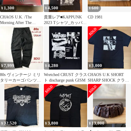
1,300
4,500
600
¥
¥
¥
CHAOS U.K. /The
貴重レア■KAPPUNK
CD 1981
Morning After The
2023 Tシャツ_カッパン
Night〜
ク_PUNK_XL_新品
7,999
4,280
3,000
¥
¥
¥
80s ヴィンテージ ミリ
Wretched CRUST クラス
CHAOS U.K SHORT
タリーカーゴパンツ
ト discharge punk GISM
SHARP SHOCK クラス
USA BDU スケボー 軍
トコア
物
32,520
3,800
13,000
¥
¥
¥