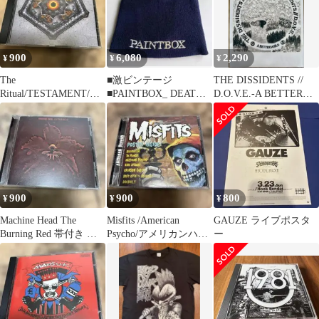
900
6,080
2,290
¥
¥
¥
The
■激ビンテージ
THE DISSIDENTS //
Ritual/TESTAMENT/ス
■PAINTBOX_ DEATH
D.O.V.E.-A BETTER〜
ラッシュメタル/デスメ
SIDE_帽子ニット_紺色
(CD)
タル
_中古
900
900
800
¥
¥
¥
Machine Head The
Misfits /American
GAUZE ライブポスタ
Burning Red 帯付き マ
Psycho/アメリカンハー
ー
シーンヘッド
ドコア