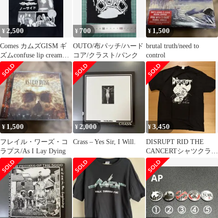
2,500
700
1,500
¥
¥
¥
Comes カムズGISM ギ
OUTO/布パッチ/ハード
brutal truth/need to
ズムconfuse lip cream
コア/クラスト/パンク
control
GAUZE
1,500
2,000
3,450
¥
¥
¥
フレイル・ワーズ・コ
Crass – Yes Sir, I Will.
DISRUPT RID THE
ラプス/As I Lay Dying
CANCERTシャツクラス
トコアグラインドコア