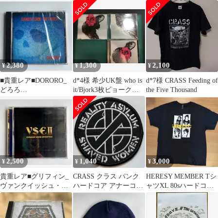
ンド punk
2,380
1,300
2,100
¥
¥
¥
■貴重レア■DORORO_
d*4様 希少UK盤 who is
d*7様 CRASS Feeding of
どろろ
it/Bjork3枚ビョーク限
the Five Thousand
_S.H.I_ZOUO_CD_新品
定シュガーキュ
未開封
2,500
1,040
3,000
¥
¥
¥
貴重レア■グリフィン_
CRASS クラス パンク
HERESY MEMBER Tシ
ヴァンクイッシュ・サ
ハードコア アナーコパ
ャツXL 80sハードコア
ウンド・エンタープラ
ンク アナーキー PUNK
クラストコア
イズ_CD_未開封