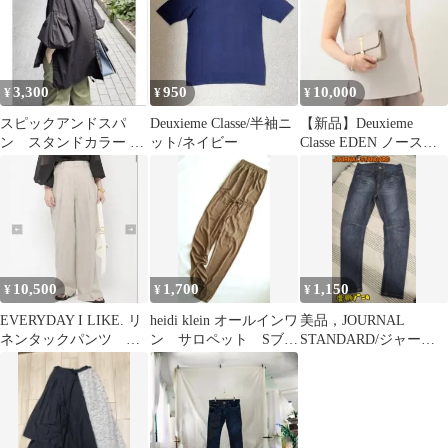
3,300
950
10,000
¥
¥
¥
スピックアンドスパ
Deuxieme Classe/半袖ニ
【新品】Deuxieme
ン スタンドカラー ラ
ット/ネイビー
Classe EDEN ノースリ
ンタンスリーブ ブラウ
ーブブラウス
ス 黒
10,500
1,700
1,150
¥
¥
¥
EVERYDAY I LIKE. リ
heidi klein オールインワ
美品，JOURNAL
ネンタックパンツ 美
ン サロペット Sブラ
STANDARD/ジャーナ
品！
ウン
ルスタンダード，イン
ディゴデニム