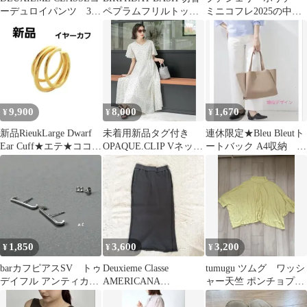
ーデュロイパンツ 38
ペプラムフリルトップ
ミニコフレ2025の中の
レディースパンツS
ス半袖ニットM黒
キャンドルのみ
9,900
8,000
1,670
¥
¥
¥
新品RieukLarge Dwarf
未着用新品タグ付き
連休限定★Bleu Bleutト
Ear Cuff★エテ★ココシ
OPAQUE.CLIP Vネック
ートバック A4収納 正
ュニック
フィット＆フレアドレ
方形 モカ
ス M
1,850
3,600
3,200
¥
¥
¥
barカフピアスSV トゥ
Deuxieme Classe
tumugu ツムグ ワッシ
デイフル アンティカ
AMERICANA
ャー天竺 ポンチョプル
TOGA cos お好きな方に
THERMAL SKIRT
オーバー イエロー