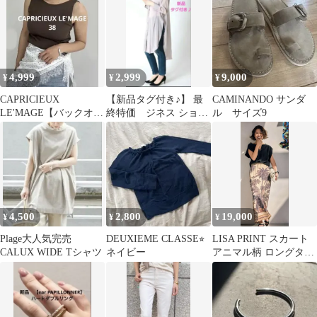
も
4,999
2,999
9,000
¥
¥
¥
CAPRICIEUX
【新品タグ付き♪】 最
CAMINANDO サンダ
LE'MAGE【バックオー
終特価 ジネス ショル
ル サイズ9
プン】カップ付アメス
ダータックワンピース
リタンク
4,500
2,800
19,000
¥
¥
¥
Plage大人気完売
DEUXIEME CLASSE⭐︎
LISA PRINT スカート
CALUX WIDE Tシャツ
ネイビー
アニマル柄 ロングタイ
トスカート 日本製