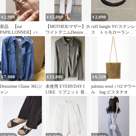
2,999
15,000
2,090
¥
¥
¥
新品 【ear
【MOTHER/マザー】ホ
cuff bangle SV/ステンレ
PAPILLONNER】ハー
ワイトデニムDeuxieme
ス トゥモローランド
トダブルリング ゴー
Classe
イエナ お好きにも
ルド
7,900
13,000
6,320
¥
¥
¥
Deuxieme CIasse 36Gジ
未使用 EVERYDAY I
paloma wool パロマウー
ャン
LIKE. リブニット 長袖
ル bag ピスタチオ
ポロシャツ