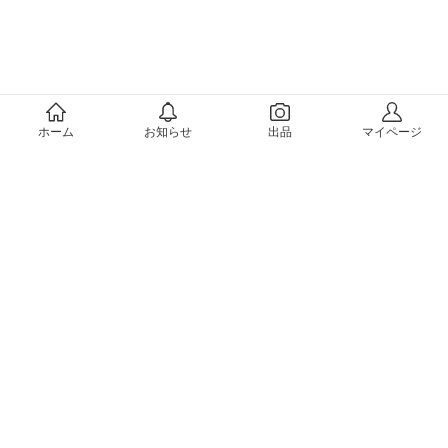
メルカリについて
ホーム
お知らせ
出品
マイページ
会社概要（運営会社）
採用情報
プレスリリース
公式ブログ
プレスキット
メルカリUS
メルカリShops
m department（エムデパ）
ヘルプ
ヘルプセンター（ガイド・お問い合わせ）
メルカリShopsでショップを開設する
メルカリShops ショップ管理画面にログイン
メルカリShops出店者向けガイド
お問い合わせ一覧