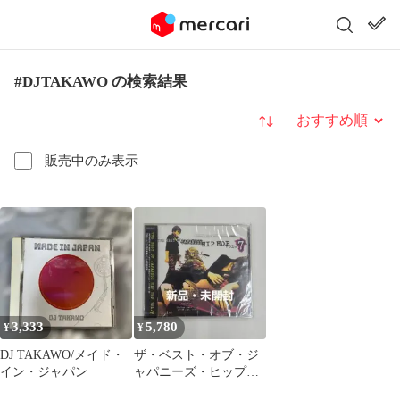
#DJTAKAWO の検索結果
並び替え
販売中のみ表示
3,333
5,780
¥
¥
DJ TAKAWO/メイド・
ザ・ベスト・オブ・ジ
イン・ジャパン
ャパニーズ・ヒップ・
ホップVol.7