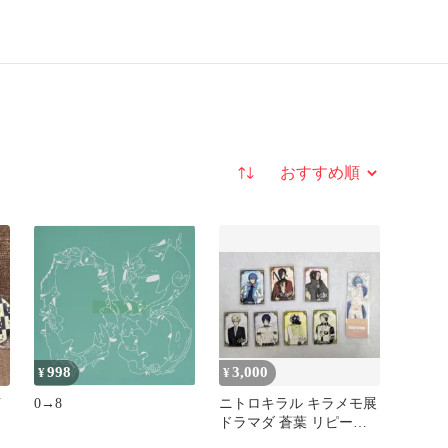
並び替え
998
3,000
¥
¥
イ
0→8
ニトロキラル キラメモ展
ト
ドラマダ 蒼葉 リピータ
ー特典 特典カード 8点セ