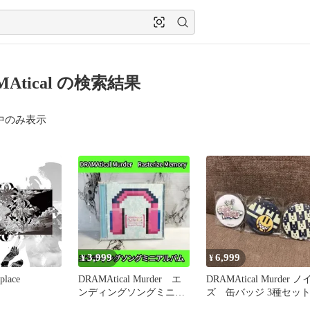
MAtical の検索結果
中のみ表示
3,999
6,999
¥
¥
place
DRAMAtical Murder エ
DRAMAtical Murder ノ
ンディングソングミニア
ズ 缶バッジ 3種セッ
ルバム