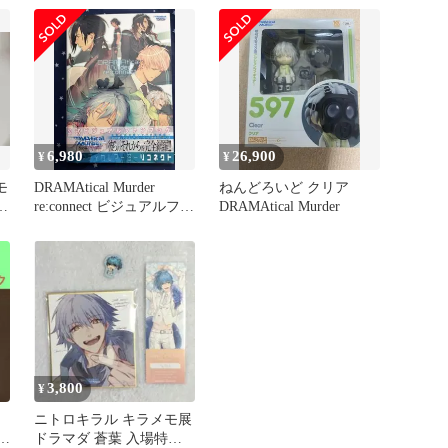
ット
6,980
26,900
¥
¥
モ
DRAMAtical Murder
ねんどろいど クリア
re:connect ビジュアルファ
DRAMAtical Murder
ンブック
3,800
¥
ニトロキラル キラメモ展
アル
ドラマダ 蒼葉 入場特典