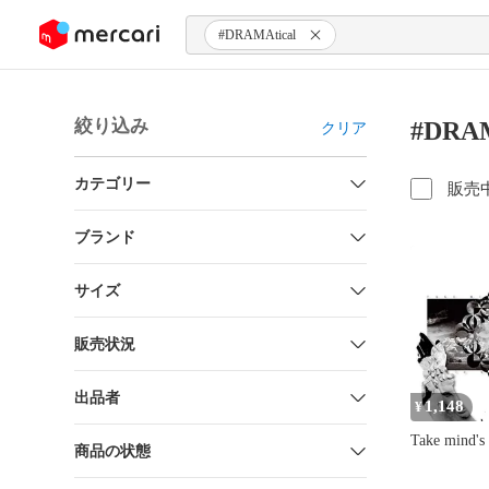
ンツにスキップ
#DRAMAtical
絞り込み
#DRA
クリア
カテゴリー
販売
ブランド
サイズ
販売状況
出品者
1,148
¥
Take mind's 
商品の状態