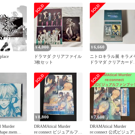
4,000
6,660
¥
¥
place
ドラマダ クリアファイル
ニトロキラル展 キラメ
3枚セット
ドラマダ クリアカード
1BOX
8,800
7,600
¥
¥
 Murder
DRAMAtical Murder
DRAMAtical Murder
-shape.mem…
re:connect ビジュアルファ
re:connect 公式ビジュ