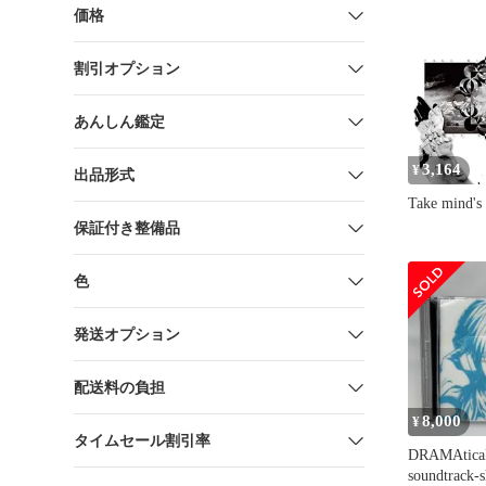
価格
割引オプション
あんしん鑑定
3,164
¥
出品形式
Take mind's 
保証付き整備品
色
発送オプション
配送料の負担
8,000
¥
タイムセール割引率
DRAMAtical
soundtrack