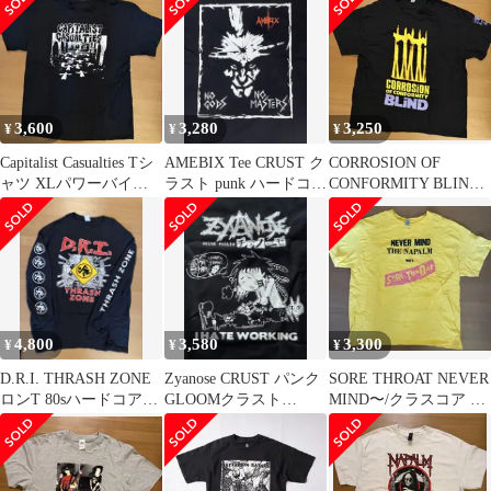
ス
3,600
3,280
3,250
¥
¥
¥
Capitalist Casualties Tシ
AMEBIX Tee CRUST ク
CORROSION OF
ャツ XLパワーバイオ
ラスト punk ハードコア
CONFORMITY BLIND
レンス
disclose
80sハードコア
4,800
3,580
3,300
¥
¥
¥
D.R.I. THRASH ZONE
Zyanose CRUST パンク
SORE THROAT NEVER
ロンT 80sハードコア、
GLOOMクラスト
MIND〜/クラスコア 80s
クロスオーバー
confuse gism
ハードコア