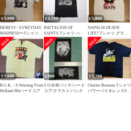
3,000
4,199
5,800
¥
¥
¥
HERESY / EVREYDAY
BATTALION OF
NAPALM DEATH
MADNESS〜Tシャツ
SAINTS Tシャツ ハー
LIFE? Tシャツ グライ
80’sハードコア
ドコア punk GISM
ンドコア 80sハードコ
ア
3,600
800
3,700
¥
¥
¥
B.G.K. / A Warning From
S.O.B/布パッチ/ハード
Charles Bronson Tシャツ
Holland 80sハードコア
コア/クラスト/パンク
パワーバイオレンス90s
ハードコア