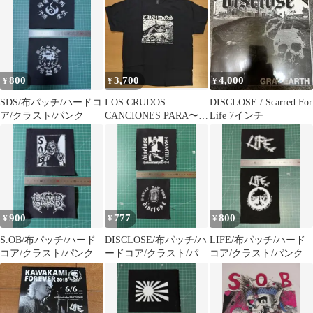
800
3,700
4,000
¥
¥
¥
SDS/布パッチ/ハードコ
LOS CRUDOS
DISCLOSE / Scarred For
ア/クラスト/パンク
CANCIONES PARA〜
Life 7インチ
90sハードコアクラスト
コア
900
777
800
¥
¥
¥
S.OB/布パッチ/ハード
DISCLOSE/布パッチ/ハ
LIFE/布パッチ/ハード
コア/クラスト/パンク
ードコア/クラスト/パン
コア/クラスト/パンク
ク