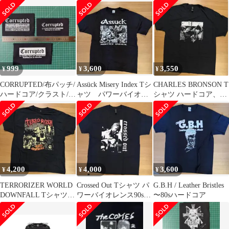
80sハードコア
アナーコパンク
999
3,600
3,550
¥
¥
¥
CORRUPTED/布パッチ/
Assück Misery Index Tシ
CHARLES BRONSON T
ハードコア/クラスト/パ
ャツ パワーバイオレ
シャツ ハードコア、パ
ンク
ンス
ワーヴァイオレンス
4,200
4,000
3,600
¥
¥
¥
TERRORIZER WORLD
Crossed Out Tシャツ パ
G.B.H / Leather Bristles
DOWNFALL Tシャツグ
ワーバイオレンス90sハ
〜80sハードコア
ラインドコア
ードコア