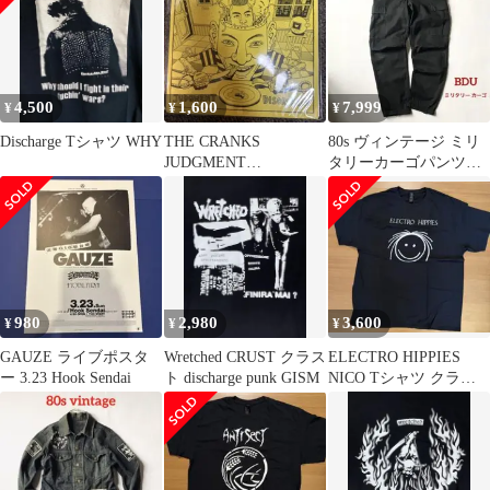
4,500
1,600
7,999
¥
¥
¥
Discharge Tシャツ WHY
THE CRANKS
80s ヴィンテージ ミリ
JUDGMENT
タリーカーゴパンツ
DISORDER split ep
USA BDU スケボー 軍
物
980
2,980
3,600
¥
¥
¥
GAUZE ライブポスタ
Wretched CRUST クラス
ELECTRO HIPPIES
ー 3.23 Hook Sendai
ト discharge punk GISM
NICO Tシャツ クラス
トコア80sハードコア