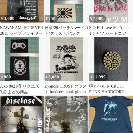
3,600
750
7,000
¥
¥
¥
KAWAKAMI FOREVER
日章/布パッチ/ハードコ
S.O.B. Leave Me Alone
2015 ライブフライヤー
ア/クラスト/パンク
Tシャツ ハードコア
900
3,080
11,999
¥
¥
¥
Juko 8021様 リクエスト
Zyanose CRUST クラス
弾丸ベルト CRUST
3点 まとめ商品
ト hardcore punk gloom
PUNK HARDCORE