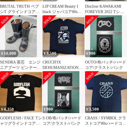
BRUTAL TRUTH ペプ
LIP CREAM Beauty I
Disclose KAWAKAMI
シT グラインドコア、
black ジャパコア80sハ
FOREVER 2022 Tシャ
パワーヴァイオレンス
ードコア
ツ
XL
10,000
3,500
900
¥
¥
¥
SENDRA 茶芯 エンジ
CRUCIFIX
OUTO/布パッチ/ハード
ニアブーツ ビンテー
DEHUMANIZATION
コア/クラスト/パンク
ジ クラスト パンク
80sハードコア/クラス
ス ボロ
トコア
4,350
900
3,500
¥
¥
¥
GODFLESH / FACE Tシ
S.OB/布パッチ/ハード
CRASS / SYMBOL クラ
ャツグラインドコア、
コア/クラスト/パンク
ストコア80sハードコア