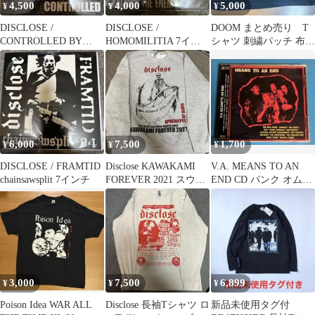
4,500
4,000
5,000
¥
¥
¥
DISCLOSE /
DISCLOSE /
DOOM まとめ売り T
CONTROLLED BY
HOMOMILITIA 7イン
シャツ 刺繍パッチ 布パ
FEAR 7インチ
チレコード
ッチ ピンバッチ
6,000
7,500
1,700
¥
¥
¥
DISCLOSE / FRAMTID
Disclose KAWAKAMI
V.A. MEANS TO AN
chainsawsplit 7インチ
FOREVER 2021 スウェ
END CD パンク オムニ
ット
バス
3,000
7,500
6,899
¥
¥
¥
Poison Idea WAR ALL
Disclose 長袖Tシャツ ロ
新品未使用タグ付