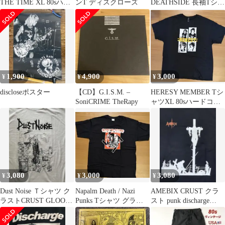
THE TIME XL 80sハー
ンT ディスクローズ
DEATHSIDE 長袖Tシャ
ドコア
ツ ハードコアpunk
GISM
1,900
4,900
3,000
¥
¥
¥
discloseポスター
【CD】G.I.S.M. –
HERESY MEMBER Tシ
SoniCRIME TheRapy
ャツXL 80sハードコア
クラストコア
3,080
3,000
3,080
¥
¥
¥
Dust Noise Ｔシャツ ク
Napalm Death / Nazi
AMEBIX CRUST クラ
ラストCRUST GLOOM
Punks Tシャツ グライ
スト punk discharge
confuse
ンドコア
GISM