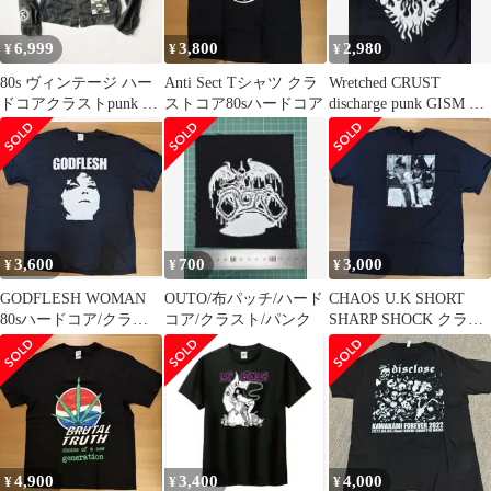
6,999
3,800
2,980
¥
¥
¥
80s ヴィンテージ ハー
Anti Sect Tシャツ クラ
Wretched CRUST
ドコアクラストpunk G
ストコア80sハードコア
discharge punk GISM ク
ジャン GISM ZOUO
ラスト
3,600
700
3,000
¥
¥
¥
GODFLESH WOMAN
OUTO/布パッチ/ハード
CHAOS U.K SHORT
80sハードコア/クラス
コア/クラスト/パンク
SHARP SHOCK クラス
トコア
トコア
4,900
3,400
4,000
¥
¥
¥