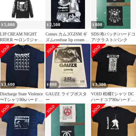
5,000
2,500
800
¥
¥
¥
LIP CREAM NIGHT
Comes カムズGISM ギ
SDS/布パッチ/ハードコ
RIDER 〜ロンTジャパ
ズムconfuse lip cream
ア/クラスト/パンク
コア80sハードコア
GAUZE
3,600
800
3,300
¥
¥
¥
Discharge State Violence
GAUZE ライブポスタ
VOID 棺桶Tシャツ DC
〜Tシャツ80sハードコ
ー
ハードコア80sハードコ
ア
ア