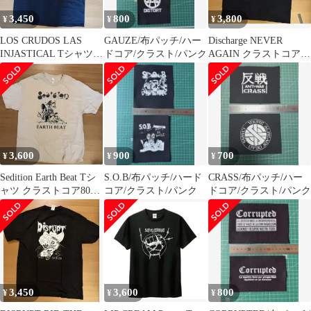
3,450
800
3,800
¥
¥
¥
LOS CRUDOS LAS
GAUZE/布パッチ/ハー
Discharge NEVER
INJASTICAL Tシャツ
ドコア/クラスト/パンク
AGAIN クラストコア
90sハードコア
80sハードコア
3,600
900
700
¥
¥
¥
Sedition Earth Beat Tシ
S.O.B/布パッチ/ハード
CRASS/布パッチ/ハー
ャツ クラストコア80s
コア/クラスト/パンク
ドコア/クラスト/パンク
ハードコア
3,450
3,600
800
¥
¥
¥