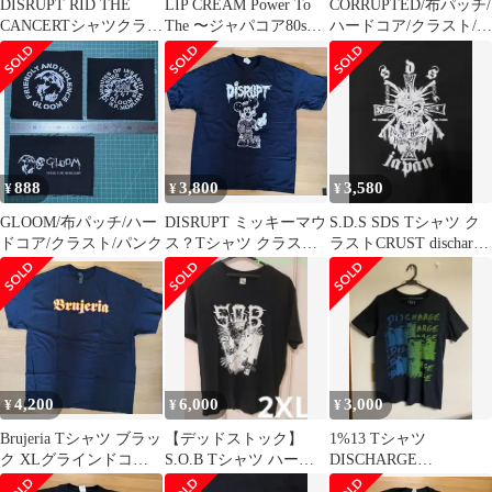
DISRUPT RID THE
LIP CREAM Power To
CORRUPTED/布パッチ/
CANCERTシャツクラス
The 〜ジャパコア80sハ
ハードコア/クラスト/パ
トコアグラインドコア
ードコア
ンク
888
3,800
3,580
¥
¥
¥
GLOOM/布パッチ/ハー
DISRUPT ミッキーマウ
S.D.S SDS Tシャツ ク
ドコア/クラスト/パンク
ス？Tシャツ クラスト
ラストCRUST discharge
コア グラインドコア
GISM
4,200
6,000
3,000
¥
¥
¥
Brujeria Tシャツ ブラッ
【デッドストック】
1%13 Tシャツ
ク XLグラインドコ
S.O.B Tシャツ ハード
DISCHARGE
ア パワーバイオレン
コアパンク ジャパコア
TAKACHO