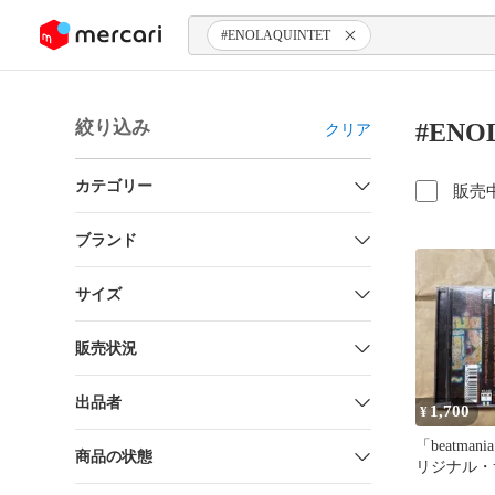
ンツにスキップ
#ENOLAQUINTET
絞り込み
#ENO
クリア
カテゴリー
販売
ブランド
サイズ
販売状況
出品者
1,700
¥
「beatmani
商品の状態
リジナル・
ック 帯有