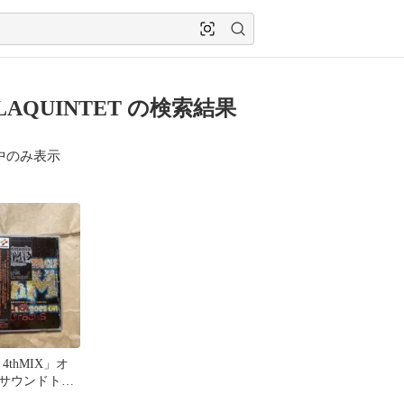
LAQUINTET の検索結果
中のみ表示
a 4thMIX」オ
サウンドトラ
り