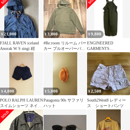
21,000
3,000
9,800
¥
¥
¥
FJALL RAVEN iceland
#Re:room リルーム パー
ENGINEERED
Anorak W S singi 紺
カー プルオーバーパー
GARMENTS
カー サイズS
OVERALLS
4,800
5,000
2,500
¥
¥
¥
POLO RALPH LAUREN
Patagonia 90s サファリ
South2West8 レディー
スイムショーツ ネイビ
ハット
ス ショートパンツ
ー