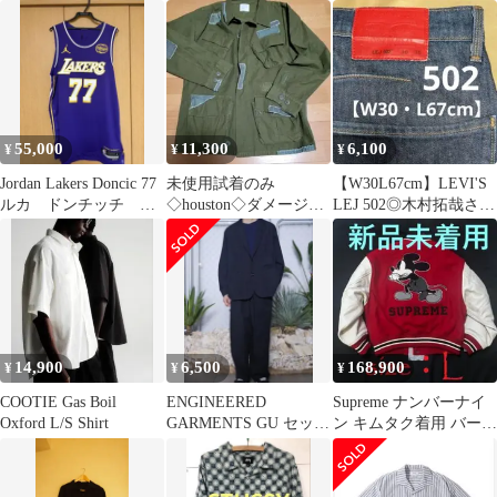
ー
ディー
55,000
11,300
6,100
¥
¥
¥
Jordan Lakers Doncic 77
未使用試着のみ
【W30L67cm】LEVI'S
ルカ ドンチッチ ユ
◇houston◇ダメージ加
LEJ 502◎木村拓哉さん
ニフォーム
工◇ミリタリージャケ
着用
ット
14,900
6,500
168,900
¥
¥
¥
COOTIE Gas Boil
ENGINEERED
Supreme ナンバーナイ
Oxford L/S Shirt
GARMENTS GU セット
ン キムタク着用 バーシ
アップ
ティージャケット 赤 L