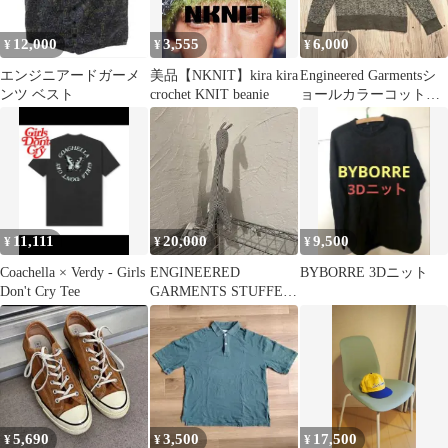
12,000
3,555
6,000
¥
¥
¥
エンジニアードガーメ
美品【NKNIT】kira kira
Engineered Garmentsシ
ンツ ベスト
crochet KNIT beanie
ョールカラーコットン
セーター USA製M
11,111
20,000
9,500
¥
¥
¥
Coachella × Verdy - Girls
ENGINEERED
BYBORRE 3Dニット
Don't Cry Tee
GARMENTS STUFFED
ANIMAL
5,690
3,500
17,500
¥
¥
¥