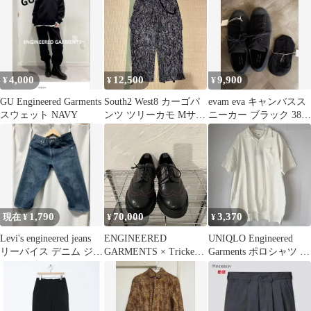
4,000
12,500
9,900
¥
¥
¥
GU Engineered Garments
South2 West8 カーゴパ
evam eva キャンバスス
スウェット NAVY
ンツ ツリーカモ Mサイ
ニーカー ブラック 38
ズ
新品
1,790
70,000
3,370
現在 ¥
¥
¥
Levi's engineered jeans
ENGINEERED
UNIQLO Engineered
リーバイス デニム ジー
GARMENTS × Tricker’s
Garments ポロシャツ ホ
ンズ
- BROGUE
ワイト2XL