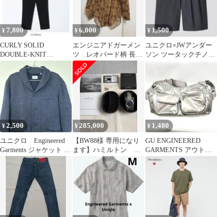
7,800
6,000
1,500
¥
¥
¥
CURLY SOLID
エンジニアドガーメン
ユニクロ×JWアンダー
DOUBLE-KNIT
ツ レオパード柄 長袖
ソン ツータックチノシ
TAPERED PANTS
シャツUSA製
ョートパンツ ダークグ
レー Mサイズ
2,500
285,000
1,480
¥
¥
¥
ユニクロ Engineered
【BW88様 専用になり
GU ENGINEERED
Garments ジャケット ネ
ます】ハミルトン
GARMENTS アウトポ
イビー メンズM
Engineered Garments
ケットショルダーバッ
グ+E