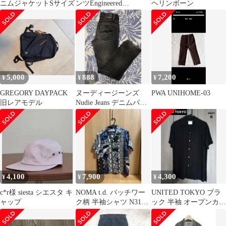
ニムジャケットSサイズ
ンツEngineered
ヘリンボーン
Garments Tシャツ黒 M
5,000
888
7,200
¥
¥
¥
GREGORY DAYPACK
ヌーディージーンズ
PWA UNIHOME-03
旧レアモデル
Nudie Jeans デニムパン
ツ ジーパン 黒 ブ
ラック
4,100
7,900
4,300
¥
¥
¥
c*r様 siesta シエスタ キ
NOMA t.d. パッチワー
UNITED TOKYO ブラ
ャップ
ク柄 半袖シャツ N31-
ック 半袖 オープンカラ
TSH01
ーシャツ サイズ1 日本
製