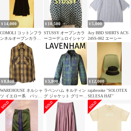
14,000
10,500
5,000
¥
¥
¥
COMOLI コットンフラ
STUSSY オープンカラ
Acy BBD SHIRTS ACY-
ンネルオープンカラー
ーコーデュロイシャツ
24SS-002 エーシー
シャツ(2016 wism別注)
8,800
3,800
12,000
¥
¥
¥
WAREHOUSE ネルシャ
ラベンハム キルティン
rajabrooke "SOLOTEX
ツ イエロー系 バッフ
グ ジャケット グリーン
SELESA HAT"
ァローチェック
ブラックウォッチ