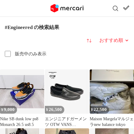
#Engineered の検索結果
並び替え
販売中のみ表示
9,000
26,500
22,500
¥
¥
¥
Nike SB dunk low ps8
エンジニアドガーメン
Maison Margelaマルジェ
Monarch 26.5 us8.5
ツ OTW VANS
ラnew balance tokyo
CLASSIC SLIP-ON27.5