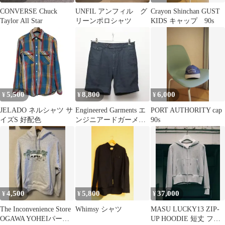
CONVERSE Chuck
UNFIL アンフィル グ
Crayon Shinchan GUST
Taylor All Star
リーンポロシャツ
KIDS キャップ 90s
5,500
8,800
6,000
¥
¥
¥
JELADO ネルシャツ サ
Engineered Garments エ
PORT AUTHORITY cap
イズS 好配色
ンジニアードガーメン
90s
ツ 総柄 ショーツ
4,500
5,800
37,000
¥
¥
¥
The Inconvenience Store
Whimsy シャツ
MASU LUCKY13 ZIP-
OGAWA YOHEIパーカ
UP HOODIE 短丈 フー