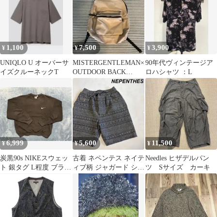
1,100
7,500
3,900
¥
¥
¥
UNIQLO U オーバーサ
MISTERGENTLEMAN×
90年代ヴィンテージア
イズクルーネックT
OUTDOOR BACK
ロハシャツ ：L
PACK ma-1
6,999
5,600
11,500
¥
¥
¥
炭黒90s NIKEスウェッ
古着 ネペンテス ネイテ
Needles ヒザデルパン
ト 銀タグ L程度 ブラッ
ィブ柄 ジャガード ショ
ツ Sサイズ カーキ
ク
ートパンツ