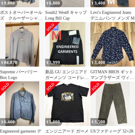
9,800
6,800
3,400
¥
¥
¥
ポストオーバーオール
South2 West8 キャップ
Levi's Engineered Jeans
ズ クルーザーシャツS
Long Bill Cap
デニムパンツ メンズ M
サイズ シャンブレー
84,878
3,999
3,400
¥
¥
¥
Supreme バーバリー
新品 GU エンジニアド
GITMAN BROS ギット
Box Logo
ガーメンツ コードレー
マンブラザーズ ヴィン
ンイージーパンツ ネイ
テージシャツ USA製
ビー Ｍ
XS
6,400
5,000
3,500
¥
¥
¥
Engineered garments デ
エンジニアード ガーメ
USファティーグ 32×28