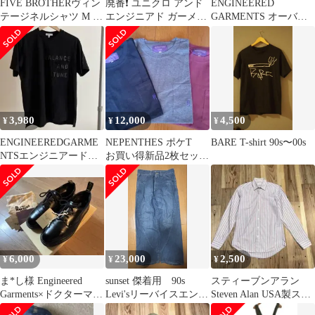
FIVE BROTHERヴィン
廃番❗️ ユニクロ アンド
ENGINEERED
テージネルシャツ M ブ
エンジニアド ガーメン
GARMENTS オーバー
ルー系 好配色
ツオーバーサイズポロ
オール
シャツ
3,980
12,000
4,500
¥
¥
¥
ENGINEEREDGARME
NEPENTHES ポケT
BARE T-shirt 90s〜00s
NTSエンジニアードガ
お買い得新品2枚セッ
ーメンツポケットTシ
ト！ 未使用 早い者
ャツ
勝ちです！
6,000
23,000
2,500
¥
¥
¥
ま*し様 Engineered
sunset 傑着用 90s
スティーブンアラン
Garments×ドクターマー
Levi'sリーバイスエンジ
Steven Alan USA製スト
チン 4ホールブー
ニアード 3D立体縫製
ライプシャツ S相当XS