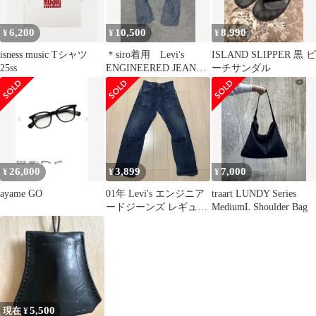
6,200
10,500
8,990
¥
¥
¥
isness music Tシャツ
＊siro着用 Levi's
ISLAND SLIPPER 黒 ビ
25ss
ENGINEERED JEANS
ーチサンダル
LOOSE
26,000
3,899
7,000
¥
¥
¥
ayame GO
01年 Levi's エンジニア
traart LUNDY Series
ードジーンズ レギュラ
MediumL Shoulder Bag
ーフィット W32
5,500
現在 ¥