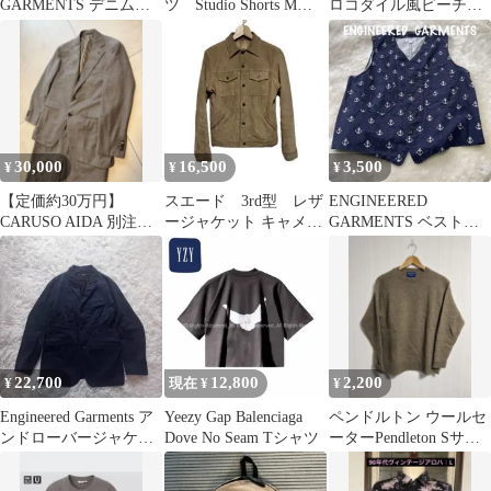
GARMENTS デニムパ
ツ Studio Shorts Mサ
ロコダイル風ビーチサ
ンツ 32インチ
イズ
ンダル 26
30,000
16,500
3,500
¥
¥
¥
【定価約30万円】
スエード 3rd型 レザ
ENGINEERED
CARUSO AIDA 別注ブ
ージャケット キャメ
GARMENTS ベスト
ラウンギンガム セット
ル シングルライダー
イカリ柄
アップ
ス
22,700
12,800
2,200
¥
現在 ¥
¥
Engineered Garments ア
Yeezy Gap Balenciaga
ペンドルトン ウールセ
ンドローバージャケッ
Dove No Seam Tシャツ
ーターPendleton Sサイ
ト USA製
ズ ニットブランケット