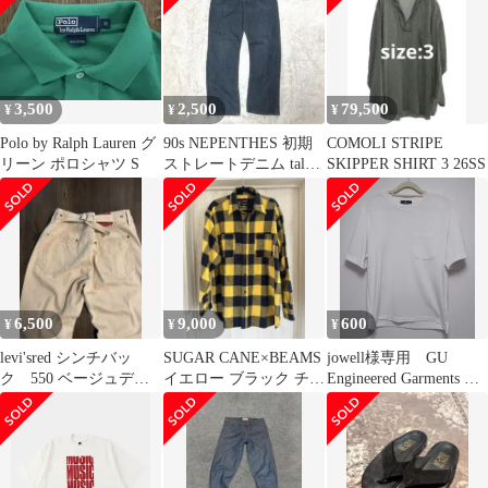
3,500
2,500
79,500
¥
¥
¥
Polo by Ralph Lauren グ
90s NEPENTHES 初期
COMOLI STRIPE
リーン ポロシャツ S
ストレートデニム talon
SKIPPER SHIRT 3 26SS
zip Lサイズ
6,500
9,000
600
¥
¥
¥
levi'sred シンチバッ
SUGAR CANE×BEAMS
jowell様専用 GU
ク 550 ベージュデニ
イエロー ブラック チェ
Engineered Garments T
ム y2k w34〜43
ック ネルシャツ 人気
シャツ