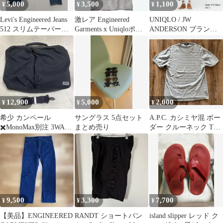
5,000
3,500
1,100
¥
¥
¥
Levi's Engineered Jeans
激レア Engineered
UNIQLO / JW
512 スリムテーパー
Garments x Uniqloポロ
ANDERSON ブランケ
W30
シャツ M
ットステッチTシャツ
12,900
5,000
2,000
¥
¥
¥
希少 カンペール
サングラス 5点セット
A.P.C. カシミヤ混 ボー
✖️MonoMax別注 3WAY
まとめ売り
ダー クルーネック Tシ
バッグ コラボ
ャツ グレー サイズ2
9,500
3,300
7,700
¥
¥
¥
【美品】ENGINEERED
RANDT ショートパン
island slipper レッド ク