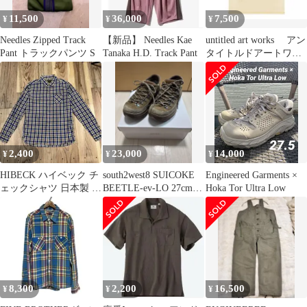
11,500
36,000
7,500
¥
¥
¥
Needles Zipped Track
【新品】 Needles Kae
untitled art works アン
Pant トラックパンツ S
Tanaka H.D. Track Pant
タイトルドアートワー
クス Tシャツ
2,400
23,000
14,000
¥
¥
¥
HIBECK ハイベック チ
south2west8 SUICOKE
Engineered Garments ×
ェックシャツ 日本製 空
BEETLE-ev-LO 27cm
Hoka Tor Ultra Low
環仕上げ サイズＬ
防水
8,300
2,200
16,500
¥
¥
¥