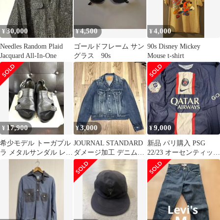
30,000
4,500
4,000
¥
¥
¥
Needles Random Plaid
ゴールドフレーム サン
90s Disney Mickey
Jacquard All-In-One
グラス 90s
Mouse t-shirt
17,900
3,000
9,000
¥
¥
¥
希少モデル トーガプル
JOURNAL STANDARD
新品 パリ購入 PSG
ラ メタルサンダル レザ
ダメージ加工 デニムジ
22/23 オーセンティック
ー 42
ャケット M 日本製
ネイマール