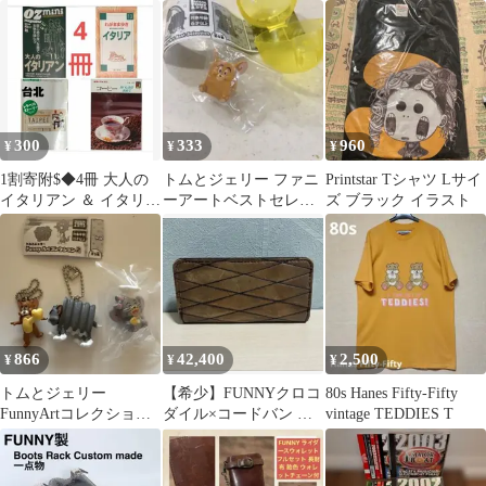
ー SQUIDGE フィギュ
2体
ア
300
333
960
¥
¥
¥
1割寄附$◆4冊 大人の
トムとジェリー ファニ
Printstar Tシャツ Lサイ
イタリアン ＆ イタリア
ーアートベストセレク
ズ ブラック イラスト
＆ 台北トラベル ＆ コ
ション フィギュア
ーヒー
866
42,400
2,500
¥
¥
¥
トムとジェリー
【希少】FUNNYクロコ
80s Hanes Fifty-Fifty
FunnyArtコレクション
ダイル×コードバン 長
vintage TEDDIES T
2・3フィギュア3体セッ
財布 ライダースウォレ
ト
ット 本革