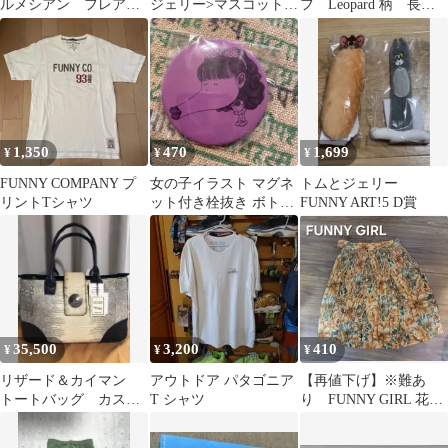
ルメシアン フレアス
ジェリー>マスコットバ
フ Leopard 柄 長財
カート ブラック
ッグチャーム
布
1,350
470
1,699
¥
¥
¥
FUNNY COMPANY プ
女の子イラスト マグネ
トムとジェリー
リントTシャツ
ット付き栓抜き ボトル
FUNNY ART!5 D賞
オープナー
FUNNYDOLL
35,500
3,200
410
¥
¥
¥
リザード＆カイマン
アウトドア パタゴニア
【再値下げ】※難あ
トートバッグ カスタ
T シャツ
り FUNNY GIRL 花柄
ムトートバッグ ワニ
プリーツスカート 古
革 バッグ
着