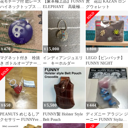
花モチーフ付 総レース
【象革極上品】FUNNY
虎 花山 KAZAN ロン
ハイネックトップス L
ELEPHANT 高級極厚
グウォレット
ベージュ
ドレスベルト 厚象革正
規品
470
15,000
800
¥
¥
¥
マグネット付き 栓抜
インディアンジュエリ
LEGO【ピンバッチ】
き ボトルオープナー
ー キーホルダー
FUNNY NIGHT
FUNNY DOLL
650
5,500
444
¥
¥
¥
PEANUTS めじるしア
FUNNY製 Holster Style
ディズニー アラジン ジ
クセサリー FUNNYver.
Belt Pouch
ーニー FUNNY Stylize
スヌーピーC
Fig. ジーニーB