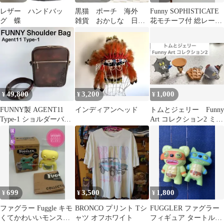
レザー ハンドバッ
黒猫 ポーチ 海外
Funny SOPHISTICATE
グ 蝶
雑貨 おかしな 日本
花モチーフ付 総レース
語 おもしろい
ハイネックトップス
49,800
3,200
1,000
¥
¥
¥
FUNNY製 AGENT11
インディアンヘッド
トムとジェリー Funny
Type-1 ショルダーバッ
Art コレクション2 ミニ
グ茶色
フィギュア 4点 セッ
ト
699
3,500
1,800
¥
¥
¥
ファグラー Fuggle キモ
BRONCO プリント Tシ
FUGGLER ファグラー
くてかわいいモンスタ
ャツ オフホワイト
フィギュア タートルズ