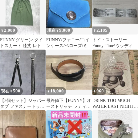
2,080
9,000
2,185
¥
現在 ¥
¥
FUNNY グリーン タイ
FUNNY/ファニー/コイ
トイ・ストーリー
トスカート 膝丈 レトロ
ンケース/ベローズ/ミニ
Funny Time!ウッディ
上品 古着女子 13
ウォレット/シルキース
×2、ロッツォ ×2新品未
エード
使用
500
18,000
960
現在 ¥
¥
¥
【2個セット】ジッパー
最終値下【FUNNY】オ
DRINK TOO MUCH
タブ ファスナートップ
ーストリッチ ラティー
WATER LAST NIGHT T
メタルビーズ 黒 アメカ
ゴ・アーチトップベル
シャツ
ジ （C）
ト 32インチ