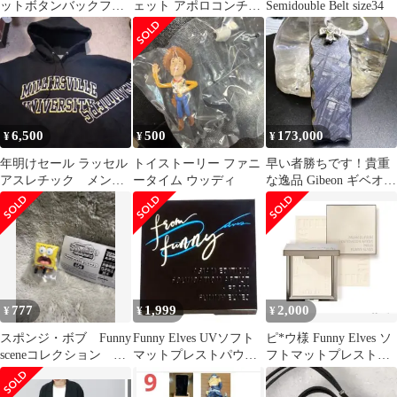
ットボタンバックフリ
ェット アポロコンチョ
Semidouble Belt size34
ル シアーブラウス
真鍮 イタリア ヌメ革
ブルゾン
黒 極厚
6,500
500
173,000
¥
¥
¥
年明けセール ラッセル
トイストーリー ファニ
早い者勝ちです！貴重
アスレチック メン
ータイム ウッディ
な逸品 Gibeon ギベオン
ズ パーカー黒 L
隕石 ペンダント 本物！
777
1,999
2,000
¥
¥
¥
スポンジ・ボブ Funny
Funny Elves UVソフト
ピ*ウ様 Funny Elves ソ
sceneコレクション
マットプレストパウダ
フトマットプレストパ
〖びっくり〗
ー SPF38PA++
ウダーＮＵ20