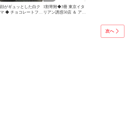
顔がギュッとした白ク
1割寄附◆3冊 東京イタ
マ ◆ チョコレートフィ
リアン誘惑50店 ＆ アー
ジェットトイ 氷 花 ハ
トミュージアム ＆ 死か
ートレザー
ら命へ
次へ