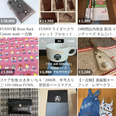
38,800
14,980
1,480
¥
¥
¥
FUNNY製 Boots Rack
FUNNY ライダースウ
24時間以内発送 新潟 イ
Custom made 一点物
ォレット フルセット 長
ンディーズ オムニバス
財布 飴色 ウォレットチ
CDセット
ェーン付
1,000
6,000
3,100
¥
¥
¥
スケア生地 かき氷 いち
A「2006年、年号入り
【一点物】真鍮製キー
ご 110×100cm FUWARI
世田谷ベースマグカッ
フック レザークラフ
染布 イチゴ
プ」 ⭐デッドストッ
ト コンチョ キーホ
ク!!⭐
ルダー シャックル