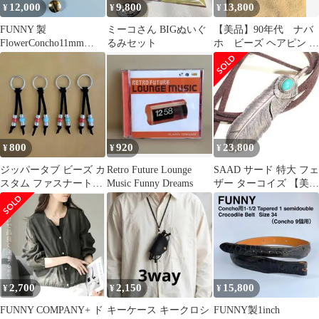
12,000
9,800
13,800
¥
¥
¥
FUNNY 製
ミーコさん BIGぬいぐ
【美品】90年代 ナバ
FlowerConcho11mm
るみセット
ホ ビーズ ヘアピン バ
sterling4個セット
レッタ
800
920
23,800
¥
¥
¥
ジッパータブ ビーズ カ
Retro Future Lounge
SAAD サード 特大 フェ
スタム ファスナートッ
Music Funny Dreams
ザー ターコイズ 【美
プ アメカジ スエード 4
品】紐ビーズ付き トッ
個セット
プ
2,700
2,150
15,800
¥
¥
¥
FUNNY COMPANY+ ド
キーケース キークロシ
FUNNY製1inch