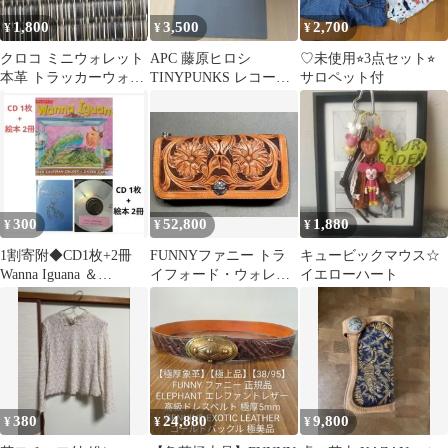
1,800
3,500
2,700
¥
¥
¥
クロコ ミニウォレット
APC 藤原ヒロシ
♡未使用⭐︎3点セット⭐︎
本革 トラッカーウォレ
TINYPUNKS レコード
サロペット付
ット 財布
セット
300
52,800
1,880
¥
¥
¥
1割寄附◆CD1枚+2冊
FUNNYファニー トラ
キュービックマウス☆
Wanna Iguana ＆
イフォード・ウォレッ
イエローハート
Mother's Day
ト クラフト カスタム
品
380
24,880
9,800
¥
¥
¥