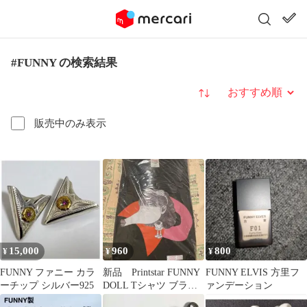
#FUNNY の検索結果
並び替え
販売中のみ表示
15,000
960
800
¥
¥
¥
FUNNY ファニー カラ
新品 Printstar FUNNY
FUNNY ELVIS 方里フ
ーチップ シルバー925
DOLL Tシャツ ブラッ
ァンデーション
ク L