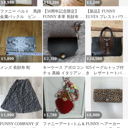
8,999
13,200
2,200
¥
¥
¥
ファニー ベルト 馬蹄
【50周年記念限定】
【新品】FUNNY
金属バックル ビンテ
FUNNY 本革 長財布 レ
ELVES プレストパウダ
ージ品
ザー トライフォードウ
ー NU00 SPF38 PA++
ォレット
5,800
2,300
24,500
¥
¥
¥
メンズ 長財布 蛇
キーケース アポロコン
925イーグルトップ付
チョ 真鍮 イタリアンレ
き レザートートバッ
ザー ヌメ革 ブラック
グ カスタムトートバ
メガネ
ッグ 男女兼用
1,000
1,780
6,000
¥
¥
¥
FUNNY COMPANY ダ
ファニーアート<トム＆
FUNNY ヘアーカー