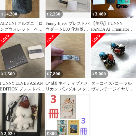
14,200
2,250
3,480
¥
¥
¥
ALZUNI アルズニ ロ
Funny Elves プレストパ
【美品】FUNNY
ングウォレット ペイ
ウダー NU00 化粧落と
PANDA AI Translator
ズリー
しシート+あぶらとり
(翻訳機)
1,500
7,800
5,000
¥
¥
¥
FUNNY ELVES ASIAN
O*h様 ネイティブアメ
ターコイズ×コーラル
EDITION プレストパウ
リカン バングル スタン
ヴィンテージイヤリン
ダー Ｃ０
プワーク
グ インディアンジュエ
リー
2,020
300
¥
¥