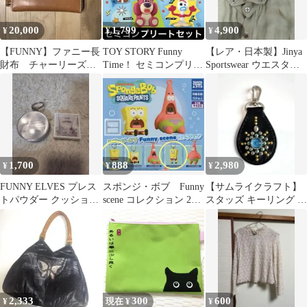
20,000
1,799
4,900
¥
¥
¥
【FUNNY】ファニー長
TOY STORY Funny
【レア・日本製】Jinya
財布 チャーリーズウ
Time！ セミコンプリー
Sportswear ウエスタン
ォレット
トセット
シャツ M 半袖
1,700
888
2,980
¥
¥
¥
FUNNY ELVES プレス
スポンジ・ボブ Funny
【サムライクラフト】
トパウダー クッション
scene コレクション 2点
スタッズ キーリング キ
ファンデーション セッ
セット
ーホルダー 刻印入り
ト
2,333
300
600
¥
現在 ¥
¥