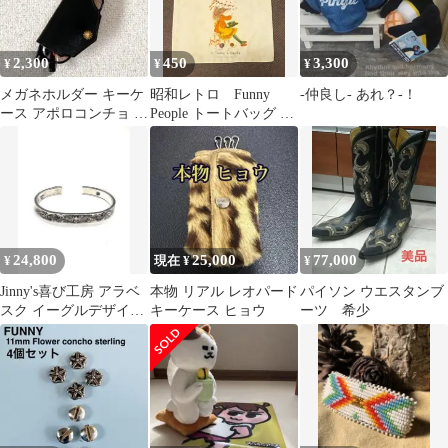
2,300
450
3,300
¥
¥
¥
メガネホルダー キーケ
昭和レトロ Funny
-仲良し- あれ？-！
ース アポロコンチョ 真
People トートバッグ ヴ
鍮 イタリア ヌメ革 サ
ィンテージ
ングラス
24,800
25,000
77,000
¥
現在 ¥
¥
Jinny's喜び工房 アラベ
本物 リアル レオパード
パイソン ウエスタンブ
スク イーグルデザイン
キーケース ヒョウ
ーツ 希少
バングル L239