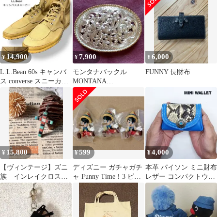
14,900
7,900
6,000
¥
¥
¥
L.L.Bean 60s キャンバ
モンタナバックル
FUNNY 長財布
ス converse スニーカー
MONTANA
コンバース
SILVERSMITHS
15,800
599
4,000
¥
¥
¥
【ヴィンテージ】ズニ
ディズニー ガチャガチ
本革 パイソン ミニ財布
族 インレイクロスペ
ャ Funny Time！3 ピノ
レザー コンパクトウォ
ンダント アーティス
キオ 3個
レット 蛇革 ハンドメイ
ト作
ド