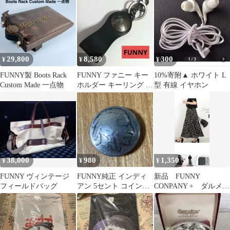
29,800
8,580
300
¥
¥
¥
FUNNY製 Boots Rack
FUNNY ファニー キー
10%寄附▲ ホワイト L
Custom Made 一点物
ホルダー キーリング イ
型 有線 イヤホン
ーグルロゴ
38,000
980
1,350
¥
¥
¥
FUNNY ヴィンテージ
FUNNY純正 インディ
新品 FUNNY
フィールドバッグ
アン 5セント コインコ
CONPANY + ダルメシ
ンチョ 本物硬貨
アン柄スカート