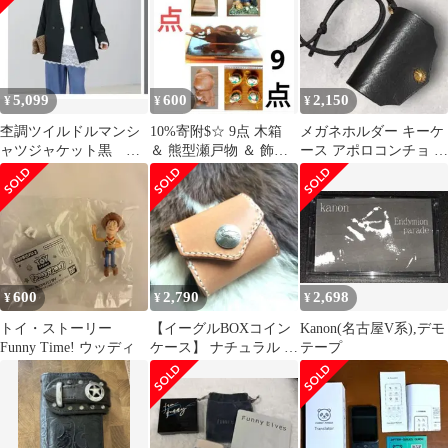
5,099
600
2,150
¥
¥
¥
杢調ツイルドルマンシ
10%寄附$☆ 9点 木箱
メガネホルダー キーケ
ャツジャケット黒 値
＆ 熊型瀬戸物 ＆ 飾り
ース アポロコンチョ 真
下げ中
台 ＆ 陶器 ＆ 粘土人形
鍮 イタリア ヌメ革 黒
極厚
600
2,790
2,698
¥
¥
¥
トイ・ストーリー
【イーグルBOXコイン
Kanon(名古屋V系),デモ
Funny Time! ウッディ
ケース】 ナチュラル ヌ
テープ
メ革 小銭 コンチョ