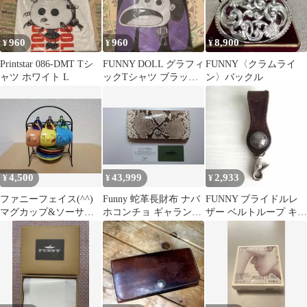
960
960
8,900
¥
¥
¥
Printstar 086-DMT Tシ
FUNNY DOLL グラフィ
FUNNY〈クラムライ
ャツ ホワイト L
ックTシャツ ブラック
ン〉バックル
L
4,500
43,999
2,933
¥
¥
¥
ファニーフェイス(^^)
Funny 蛇革長財布 ナバ
FUNNY ブライドルレ
マグカップ&ソーサー
ホコンチョ ギャランテ
ザー ベルトループ キー
セット☆ スタンド付き
ィ付き
ホルダー 5セントコン
チョ