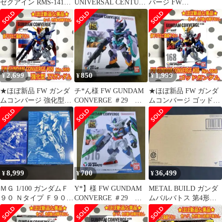
ゼクアイン RMS-141
UNIVERSAL CENTURY
バージ FW
Xeku Eins FW
ANOTHER
GUNDAMCONVERGE
♯25 293
2,699
850
1,999
¥
¥
¥
★ほぼ新品 FW ガンダ
チ*ん様 FW GUNDAM
★ほぼ新品 FW ガンダ
ムコンバージ 強化型
CONVERGE ＃29
ムコンバージ ゴッドガ
ZZガンダム
◯GFreD
ンダム
8,999
700
36,499
¥
¥
¥
ＭＧ 1/100 ガンダムＦ
Y*】様 FW GUNDAM
METAL BUILD ガンダ
９０ Ｎタイプ Ｆ９０用
CONVERGE ＃29 ◯
ムバルバトス 第4形態
ミッションパック Ｐタ
ダブルオークアンタ
ブーメランメイス
イプ