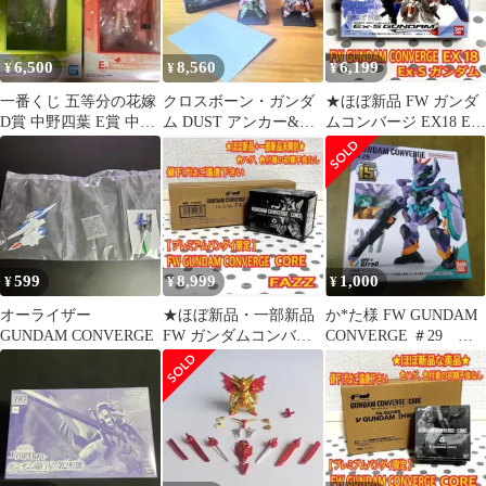
6,500
8,560
6,199
¥
¥
¥
一番くじ 五等分の花嫁
クロスボーン・ガンダ
★ほぼ新品 FW ガンダ
D賞 中野四葉 E賞 中野
ム DUST アンカー&フ
ムコンバージ EX18 Ex-
五月 フィギュアまとめ
ァントムV2セット
Sガンダム
売り
599
8,999
1,000
¥
¥
¥
オーライザー
★ほぼ新品・一部新品
か*た様 FW GUNDAM
GUNDAM CONVERGE
FW ガンダムコンバー
CONVERGE ＃29
ジ コア FAZZ
◯GFreD