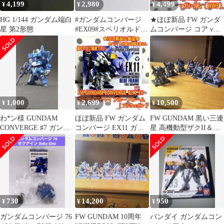
4,199
2,980
4,499
¥
¥
¥
HG 1/144 ガンダム端白
#ガンダムコンバージ
★ほぼ新品 FW ガンダ
星 第2形態
#EX09#スペリオルドラ
ムコンバージ コア νガ
ゴン
ンダム HWS
#GUNDAMCONVERGE
1,000
2,699
10,500
¥
¥
¥
わ*ン様 GUNDAM
ほぼ新品 FW ガンダム
FW GUNDAM 黒い三連
CONVERGE ♯7 ガンダ
コンバージ EX11 ガン
星 高機動型ザクII＆ド
ムMk-V
ダムアストレイ ブルー
ムセット
フレーム
730
14,200
950
¥
¥
¥
ガンダムコンバージ 76
FW GUNDAM 10周年
バンダイ ガンダムコン