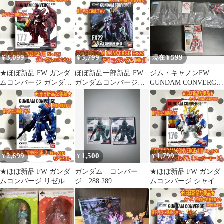
3,099
5,799
599
¥
¥
現在 ¥
★ほぼ新品 FW ガンダ
ほぼ新品一部新品 FW
ジム・キャノンFW
ムコンバージ ガンダム
ガンダムコンバージ
GUNDAM CONVERGE
エピオン
EX22 サイコガンダム
#26 RGC-80
Mk-II
2,699
1,500
1,799
¥
¥
¥
★ほぼ新品 FW ガンダ
ガンダム コンバー
★ほぼ新品 FW ガンダ
ムコンバージ リゼル
ジ 288 289
ムコンバージ シャイニ
ングガンダム スーパー
モード