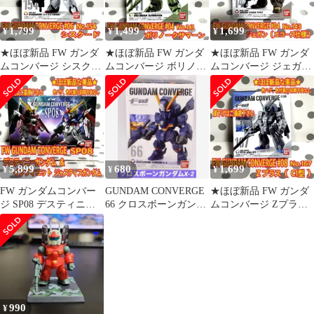
1,799
1,499
1,699
¥
¥
¥
★ほぼ新品 FW ガンダ
★ほぼ新品 FW ガンダ
★ほぼ新品 FW ガンダ
ムコンバージ シスクー
ムコンバージ ボリノー
ムコンバージ ジェガン
ド
クサマーン
エコーズ仕様
5,899
680
1,699
¥
¥
¥
FW ガンダムコンバー
GUNDAM CONVERGE
★ほぼ新品 FW ガンダ
ジ SP08 デスティニー
66 クロスボーンガンダ
ムコンバージ Zプラス
インフィニットジャス
ムX-2 FW 箱付
C1型
ティス
990
¥