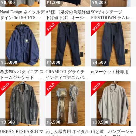
8,500
1,290
9,200
¥
¥
¥
Natal Design ネイタルデ
A*様 〈処分の為最終値
90sヴィンテージ
ザイン 3rd SHIRTS シ
下げ値下げ〉オーシバ
FIRSTDOWN ラムレザ
ャツ
ル ボーダー チュニック
ーダウンジャケット M
サイズ
15,000
4,800
4,500
¥
¥
¥
希少❗️90s パタゴニア ス
GRAMICCI グラミチ
mマーケット様専用
トームジャケット L
インディゴデニムパン
サイズ ブルーリボ
ツ Mサイズ
ン ナスコン
3,500
5,500
10,500
¥
¥
¥
URBAN RESEARCH マ
わしん様専用 ネイタル
山と道 バンブーシャ