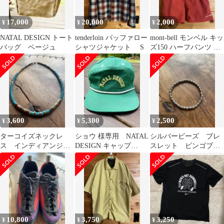
17,000
20,000
2,000
¥
¥
¥
NATAL DESIGN トート
tenderloin バッファロー
mont-bell モンベル キッ
バッグ ベージュ
シャツジャケット S
ズ150 ハーフパンツ レ
ッド
3,600
5,300
2,500
¥
¥
¥
ターコイズネックレ
ショウ 様専用 NATAL
シルバービーズ ブレ
ス インディアンジュ
DESIGN キャップ
スレット ビンゴブラ
エリーボヘミアン スト
GOOD BOY CAP
ザーズ ゴローズ
ーン
10,800
3,750
3,250
¥
¥
¥