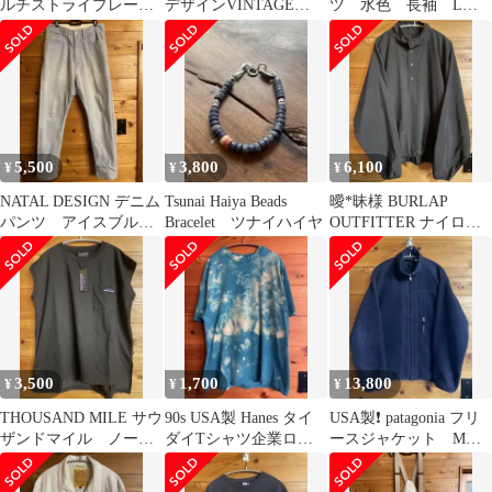
ルチストライプレース
デザインVINTAGE
ツ 水色 長袖 Lサ
シャツ Lサイズ
CUTLERY SET
イズ
5,500
3,800
6,100
¥
¥
¥
NATAL DESIGN デニム
Tsunai Haiya Beads
曖*昧様 BURLAP
パンツ アイスブル
Bracelet ツナイハイヤ
OUTFITTER ナイロン
ー W32
ジャケット ブラッ
ク Mサイ
3,500
1,700
13,800
¥
¥
¥
THOUSAND MILE サウ
90s USA製 Hanes タイ
USA製❗️ patagonia フリ
ザンドマイル ノース
ダイTシャツ企業ロゴ
ースジャケット Mサ
リーブ ブラック
医療 ブルー XLサイ
イズ ヴィンテージ
ズ