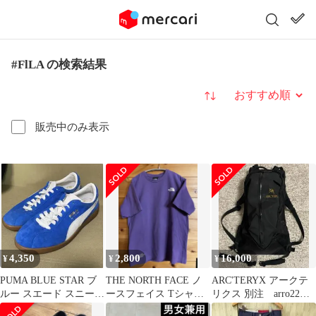
#FlLA の検索結果
並び替え
販売中のみ表示
4,350
2,800
16,000
¥
¥
¥
PUMA BLUE STAR ブ
THE NORTH FACE ノ
ARC'TERYX アークテ
ルー スエード スニーカ
ースフェイス Tシャ
リクス 別注 arro22
ー プーマ 26cm
ツ パープル Mサイ
beams 金刺繍