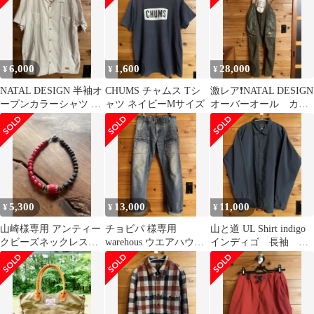
6,000
1,600
28,000
¥
¥
¥
NATAL DESIGN 半袖オ
CHUMS チャムス Tシ
激レア❗️NATAL DESIGN
ープンカラーシャツ ホ
ャツ ネイビーMサイズ
オーバーオール カー
ワイト L
キ Mサイズ
5,300
13,000
11,000
¥
¥
¥
山崎様専用 アンティー
チョビパ 様専用
山と道 UL Shirt indigo
クビーズネックレス
warehous ウエアハウス
インディゴ 長袖 L
ホワイトハーツビー
ブッシュパンツ W32 赤
サイズ
ズ シェブロンビーズ
耳