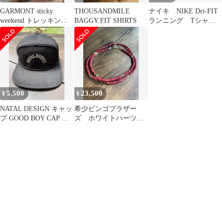
GARMONT sticky
THOUSANDMILE
ナイキ NIKE Dri-FIT
weekend トレッキング
BAGGY FIT SHIRTS
ランニング Tシャツ
シューズ 26.5㎝
ブラック リフレクタ
ー
5,500
23,500
¥
¥
NATAL DESIGN キャッ
希少ビンゴブラザー
プ GOOD BOY CAP ブ
ズ ホワイトハーツビ
ラック
ーズネックレス 一
連 ネイティブ ゴロ
ーズ