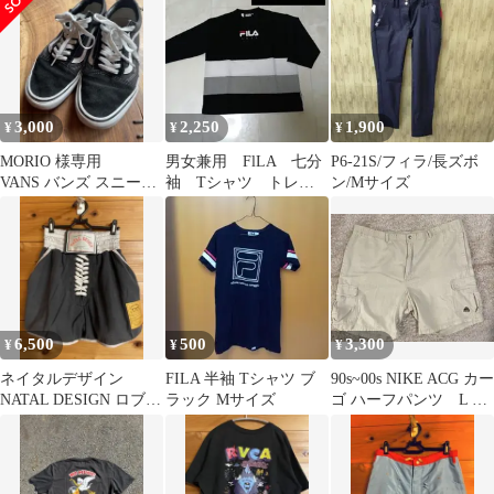
ズ
3,000
2,250
1,900
¥
¥
¥
MORIO 様専用
男女兼用 FlLA 七分
P6-21S/フィラ/長ズボ
VANS バンズ スニーカ
袖 Tシャツ トレー
ン/Mサイズ
ー オールドスクール
ナー
6,500
500
3,300
¥
¥
¥
ネイタルデザイン
FILA 半袖 Tシャツ ブ
90s~00s NIKE ACG カー
NATAL DESIGN ロブシ
ラック Mサイズ
ゴ ハーフパンツ L シ
ョーツ Sサイズ ネイ
ョーツ ナイキ
ビー