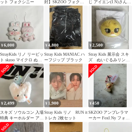
ット フォクシニー
封】SKZOO フォクシ
じ アイエン(I.N)さんフ
ニー 4点セット / カト
ォクシニー
ラリー等
6,000
4,800
2,500
¥
¥
¥
StrayKids リノ リービッ
Stray Kids MANIAC ハ
Stray Kids 展示会 スキ
ト skzoo マイクロ ぬい
ーフジップ ブラック
ズ ぬいぐるみリン
セット
グ ポガリ
2,499
1,900
450
¥
¥
¥
スキズ ソウルコン 入場
Stray Kids リノ RUN it
SKZOO アンブレラマ
特典 キーホルダー アイ
トレカ 2枚セット
ーカー FoxI.Ny フォク
エン フォクシニー I.N
シニー アイエン