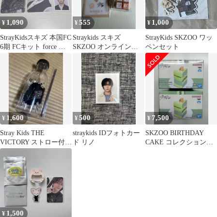
1,090
555
1,000
¥
¥
¥
StrayKidsスキズ 本国FC
Straykids スキズ
StrayKids SKZOO ワッ
6期 FCキット force ト
SKZOO オンラインく
ペンセット
レカ ハン
じ アイエン セット
1,600
500
7,500
¥
¥
¥
Stray Kids THE
straykids IDフォトカー
SKZOO BIRTHDAY
VICTORY ストロー付き
ド リノ
CAKE コレクション
ボトル 530ml
vol.3
1,500
¥