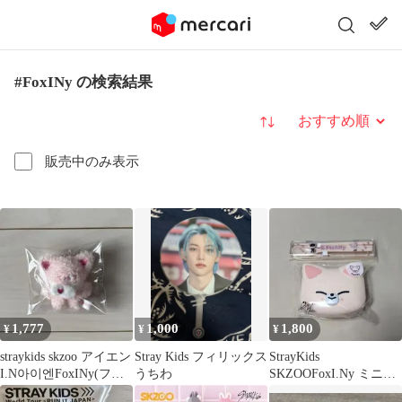
#FoxINy の検索結果
並び替え
販売中のみ表示
1,777
1,000
1,800
¥
¥
¥
straykids skzoo アイエン
Stray Kids フィリックス
StrayKids
I.N아이엔FoxINy(フォ
うちわ
SKZOOFoxI.Ny ミニボ
クシニー)
ックス カトラリー ア