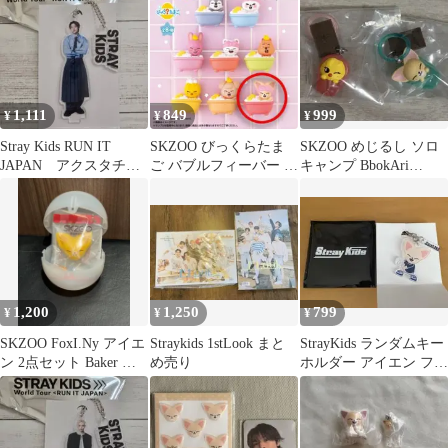
イエン
1,111
849
999
¥
¥
¥
Stray Kids RUN IT
SKZOO びっくらたま
SKZOO めじるし ソロ
JAPAN アクスタチャ
ご バブルフィーバー フ
キャンプ BbokAri
ーム アイエン
ォクシニー アイエン ス
FoxI.Ny
キズ
1,200
1,250
799
¥
¥
¥
SKZOO FoxI.Ny アイエ
Straykids 1stLook まと
StrayKids ランダムキー
ン 2点セット Baker ソ
め売り
ホルダー アイエン フォ
ロキャンプ
クシニー FoxINy