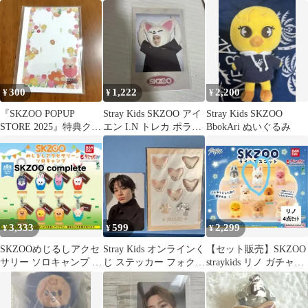
ン フォクシニー
300
1,222
2,200
¥
¥
¥
『SKZOO POPUP
Stray Kids SKZOO アイ
Stray Kids SKZOO
STORE 2025』特典クリ
エン I.N トレカ ポラロ
BbokAri ぬいぐるみ
アカード
イド
3,333
599
2,299
¥
¥
¥
SKZOOめじるしアクセ
Stray Kids オンラインく
【セット販売】SKZOO
サリー ソロキャンプ 全
じ ステッカー フォクシ
straykids リノ ガチャ4
8種コンプリート新品未
ニー トレカ アイエン
点
開封ガチャ