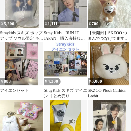
5,200
1,111
700
¥
¥
¥
Straykids スキズ ポップ
Stray Kids RUN IT
【未開封】SKZOO つ
アップ ソウル限定 キー
JAPAN 購入者特典フ
まんでつなげてますこ
リング ハンクォッカ
ォトカード アイエン
っと Jiniret ジニレット
888
4,300
5,000
¥
¥
¥
アイエンセット
StrayKids スキズ アイエ
SKZOO Plush Cushion
ン まとめ売り
Leebit