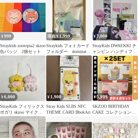
999
1,999
7,800
¥
現在 ¥
¥
Straykids zootopia2 skzoo
Straykids フォトカード
StrayKids DWAEKKI チ
缶バッジ 2個セット
フォルダー dominate
ャンビン ハンディファ
アンコン
ン まとめ売りスキズ
6,000
1,900
5,999
¥
¥
¥
StrayKids フィリックス
Stray Kids SLBS NFC
SKZOO BIRTHDAY
ポガリ skzoo マイクロ
THEME CARD BbokAri
CAKE コレクション
ぬい セット
vol.4 2種×2セット