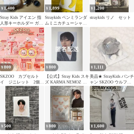
1,400
1,899
1,200
¥
¥
¥
Stray Kids アイエン 指
Straykids ペンミランダ
straykids リノ セット
人形キーホルダー ガチ
ムミニカチューシャポ
ャ ステッカーセット
ガリ フィリックス
800
800
1,111
¥
¥
¥
SKZOO カプセルト
【公式】Stray Kids スキ
美品★ StrayKids バンチ
イ ジニレット 2個セ
ズ KARMA NEMOZ 特
ャン SKZOO ウルフチ
ット ケース無し 未
典 アイエン
ャン スマホグリップ
開封 スキズ
500
800
1,600
¥
¥
¥