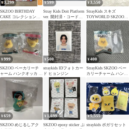
3,299
599
3,550
¥
¥
¥
SKZOO BIRTHDAY
Stray Kids Doit Platform
StrayKids スキズ
CAKE コレクション
ver. 開封済・コード未
TOYWORLD SKZOO
vol.4 2種 スキズ
使用
ウルフチャン ソックス
999
500
400
¥
¥
¥
SKZOO ベーカリーチ
straykids IDフォトカー
StrayKids SKZOO ベー
ャーム ハンクオッカ フ
ド ヒョンジン
カリーチャーム ハンク
ォクシニー
オッカ ガチャガチャ
659
1,699
5,555
¥
¥
¥
SKZOO めじるしアク
SKZOO epoxy sticker ぷ
straykids ポガリセット