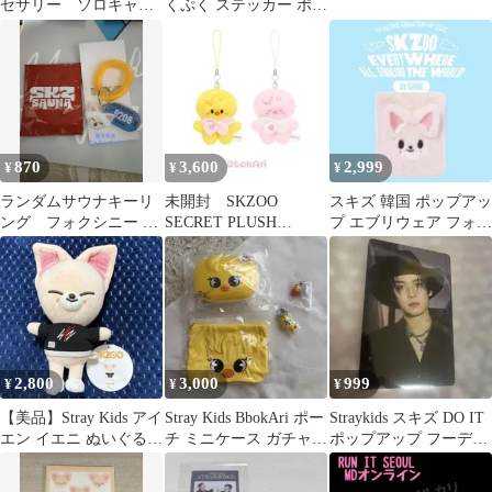
セサリー ソロキャン
くぷく ステッカー ポガ
プ foxl.Ny アイエン
リ ジニレット
スキズ
870
3,600
2,999
¥
¥
¥
ランダムサウナキーリ
未開封 SKZOO
スキズ 韓国 ポップアッ
ング フォクシニー ア
SECRET PLUSH
プ エブリウェア フォク
イエン JYP POPUP
MICRO Ver. ポガリ
シニー コレクトブック
ピリ
アイエン
2,800
3,000
999
¥
¥
¥
【美品】Stray Kids アイ
Stray Kids BbokAri ポー
Straykids スキズ DO IT
エン イエニ ぬいぐるみ
チ ミニケース ガチャガ
ポップアップ フーディ
大 SKZOO
チャ セット
リノ