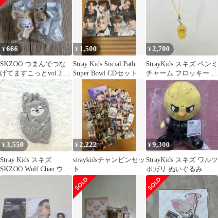
666
1,500
2,700
¥
¥
¥
SKZOO つまんでつな
Stray Kids Social Path
StrayKids スキズ ペンミ
げてますこっとvol.2 ジ
Super Bowl CDセット
チャーム フロッキー フ
ニレット フォクシニー
ィリックス MD
3,550
2,222
9,300
¥
¥
¥
Stray Kids スキズ
straykidsチャンビンセッ
StrayKids スキズ ワルツ
SKZOO Wolf Chan ウル
ト
ポガリ ぬいぐるみ 野
フチャン 手袋
球 フィリックス