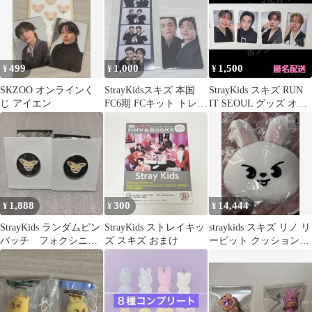
499
1,000
1,500
¥
¥
¥
SKZOO オンラインく
StrayKidsスキズ 本国
StrayKids スキズ RUN
じ アイエン
FC6期 FCキット トレカ
IT SEOUL グッズ オン
ヒョンジン アイエン
ライン トレカ
1,888
300
14,444
¥
¥
¥
StrayKids ランダムピン
StrayKids ストレイキッ
straykids スキズ リノ リ
バッチ フォクシニ
ズ スキズ おまけ
ービット クッション
ー アイエン SKZOO
skzoo cafe