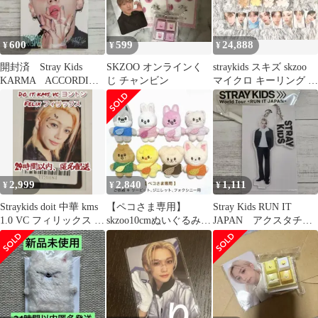
600
599
24,888
¥
¥
¥
開封済 Stray Kids
SKZOO オンラインく
straykids スキズ skzoo
KARMA ACCORDION
じ チャンビン
マイクロ キーリング ト
VER ヒョンジン
レカ セット
2,999
2,840
1,111
¥
¥
¥
Straykids doit 中華 kms
【ペコさま専用】
Stray Kids RUN IT
1.0 VC フィリックス ト
skzoo10cmぬいぐるみ用
JAPAN アクスタチャ
レカ
洋服＆ポシェット 3セ
ーム バンチャン
ット