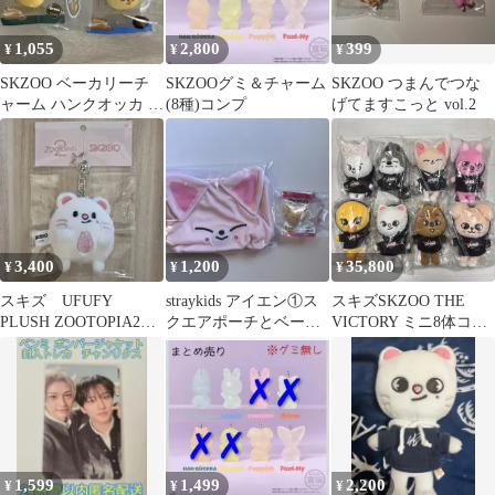
1,055
2,800
399
¥
¥
¥
SKZOO ベーカリーチ
SKZOOグミ＆チャーム
SKZOO つまんでつな
ャーム ハンクオッカ リ
(8種)コンプ
げてますこっと vol.2
ビット
3,400
1,200
35,800
¥
¥
¥
スキズ UFUFY
straykids アイエン①ス
スキズSKZOO THE
PLUSH ZOOTOPIA2
クエアポーチとベーカ
VICTORY ミニ8体コン
SKZOO ジニレット
リーチャーム
プセット
1,599
1,499
2,200
¥
¥
¥