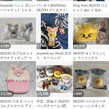
Straykids ペンミ ボンバ
バンダイ(BANDAI)
Stray Kids SKZOO ジニ
ージャケット トレカ チ
SKZOO グミ＆チャー
レット ぬいぐるみ
ャンリクス
ム ※グミ無し
799
700
2,155
¥
¥
¥
SKZOO カプセルトイ
straykids toy World ポガ
SKZOO オンラインく
サウナフィギュア つま
リ キーリング
じ フィリックス
つなますこっと フォク
シニー
2,500
3,190
899
¥
¥
¥
SKZOO スキズ ペンミ
中古・訳あり SKZOO
SKZOO ベーカリーチ
コレクトケース アイエ
バッグチャーム 4匹
ャーム ハンクオッカ