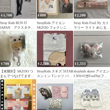
1,700
800
2,200
¥
¥
¥
Stray Kids RUN IT
StrayKids アイエン
Stray Kids FoxI.Ny カト
JAPAN アクスタチャ
SKZOO フォクシニ オ
ラリー ライト めじるし
ーム フィリックス
ンラインくじ 2点セッ
セット
ト
700
2,700
1,333
¥
¥
¥
【未開封】SKZOO つ
StrayKids スキズ 5STAR
straykids skzoo アイエン
まんでつなげてますこ
スンミン Tシャツ パピ
I.N아이엔FoxINy(フォ
っと フォクシニー
ーム
クシニー)