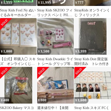
1,555
11,999
777
¥
¥
¥
Stray Kids FoxI.Ny ぬい
Stray Kids SKZOO フィ
StrayKids オンラインく
ぐるみキーホルダー ス
リックス ペンミ PILOT
じ フィリックス
キズ
トレカ
1,000
3,500
3,999
¥
¥
¥
【公式】即購入◯ スキ
Stray Kids Dwaekki ライ
Stray Kids Doit 限定版
ズ オンラインくじ
ト シール グリップ等
開封済み トレカ付き
フォクシニー パピー
セット
ム
400
800
1,600
¥
¥
¥
SKZOO Bakery マスコ
週末値引中！​【未開
Stray Kids スキズ FCく