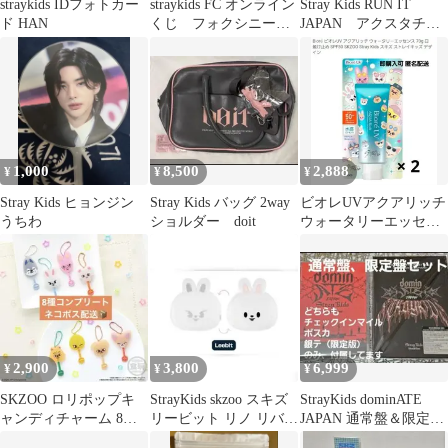
straykids IDフォトカー
straykids FC オンライン
Stray Kids RUN IT
ド HAN
くじ フォクシニー
JAPAN アクスタチャ
アイエン
ーム スンミン
1,000
8,500
2,888
¥
¥
¥
Stray Kids ヒョンジン
Stray Kids バッグ 2way
ビオレUVアクアリッチ
うちわ
ショルダー doit
ウォータリーエッセン
ス 2本 スキズ コラボ
花王
2,900
3,800
6,999
¥
¥
¥
SKZOO ロリポップキ
StrayKids skzoo スキズ
StrayKids dominATE
ャンディチャーム 8種
リービット リノ リバー
JAPAN 通常盤＆限定盤
コンプリート
シブル ポーチ
2種セット