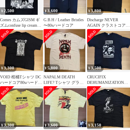
2,500
3,600
3,800
¥
¥
¥
Comes カムズGISM ギ
G.B.H / Leather Bristles
Discharge NEVER
ズムconfuse lip cream
〜80sハードコア
AGAIN クラストコア
GAUZE
80sハードコア
3,300
5,800
3,500
¥
¥
¥
VOID 棺桶Tシャツ DC
NAPALM DEATH
CRUCIFIX
ハードコア80sハードコ
LIFE? Tシャツ グライ
DEHUMANIZATION
ア
ンドコア 80sハードコ
80sハードコア/クラス
ア
トコア
3,300
3,600
3,150
¥
¥
¥