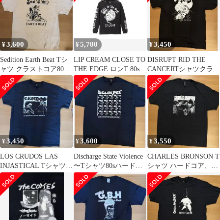
3,600
5,700
3,450
¥
¥
¥
Sedition Earth Beat Tシ
LIP CREAM CLOSE TO
DISRUPT RID THE
ャツ クラストコア80s
THE EDGE ロンT 80sハ
CANCERTシャツクラス
ハードコア
ードコア
トコアグラインドコア
3,450
3,600
3,550
¥
¥
¥
LOS CRUDOS LAS
Discharge State Violence
CHARLES BRONSON T
INJASTICAL Tシャツ
〜Tシャツ80sハードコ
シャツ ハードコア、パ
90sハードコア
ア
ワーヴァイオレンス