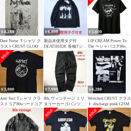
4,280
6,899
3,600
¥
¥
¥
Dust Noise Ｔシャツ ク
新品未使用タグ付
LIP CREAM Power To
ラストCRUST GLOOM
DEATHSIDE 長袖Tシャ
The 〜ジャパコア80sハ
confuse
ツ ハードコアpunk
ードコア
GISM
3,800
7,999
4,280
¥
¥
¥
Anti Sect Tシャツ クラ
80s ヴィンテージ ミリ
Wretched CRUST クラス
ストコア80sハードコア
タリーカーゴパンツ
ト discharge punk GISM
USA BDU スケボー 軍
物