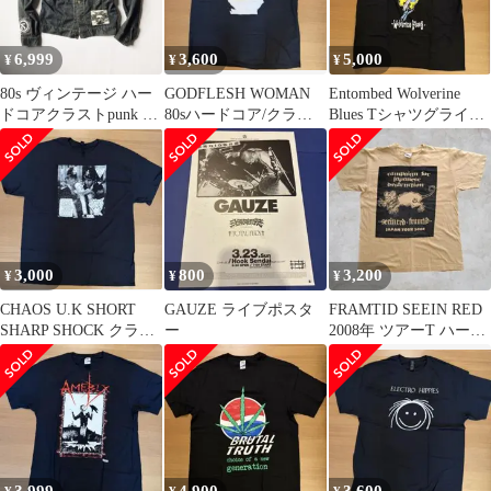
6,999
3,600
5,000
¥
¥
¥
80s ヴィンテージ ハー
GODFLESH WOMAN
Entombed Wolverine
ドコアクラストpunk G
80sハードコア/クラス
Blues Tシャツグライン
ジャン GISM ZOUO
トコア
ドコア
3,000
800
3,200
¥
¥
¥
CHAOS U.K SHORT
GAUZE ライブポスタ
FRAMTID SEEIN RED
SHARP SHOCK クラス
ー
2008年 ツアーT ハード
トコア
コア クラスト