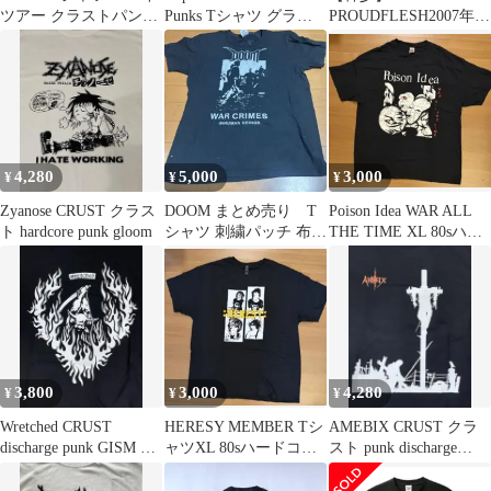
ツアー クラストパンク
Punks Tシャツ グライ
PROUDFLESH2007年来
デッドストック！
ンドコア
日ツアーTシャツ ex-
CRUCIFIX
4,280
5,000
3,000
¥
¥
¥
Zyanose CRUST クラス
DOOM まとめ売り T
Poison Idea WAR ALL
ト hardcore punk gloom
シャツ 刺繍パッチ 布パ
THE TIME XL 80sハー
ッチ ピンバッチ
ドコア
3,800
3,000
4,280
¥
¥
¥
Wretched CRUST
HERESY MEMBER Tシ
AMEBIX CRUST クラ
discharge punk GISM ク
ャツXL 80sハードコア
スト punk discharge
ラスト
クラストコア
GISM