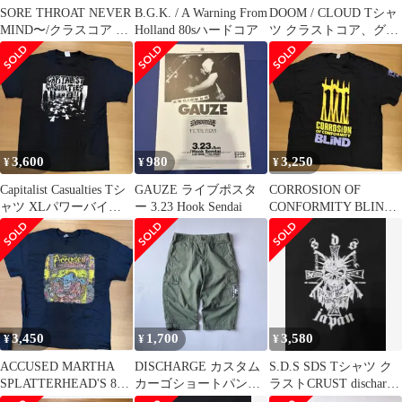
SORE THROAT NEVER
B.G.K. / A Warning From
DOOM / CLOUD Tシャ
MIND〜/クラスコア 80s
Holland 80sハードコア
ツ クラストコア、グラ
ハードコア
インドコア80sハードコ
ア
3,600
980
3,250
¥
¥
¥
Capitalist Casualties Tシ
GAUZE ライブポスタ
CORROSION OF
ャツ XLパワーバイオ
ー 3.23 Hook Sendai
CONFORMITY BLIND
レンス
80sハードコア
3,450
1,700
3,580
¥
¥
¥
ACCUSED MARTHA
DISCHARGE カスタム
S.D.S SDS Tシャツ ク
SPLATTERHEAD'S 80
カーゴショートパンツ
ラストCRUST discharge
ハードコア
ハードコアpunk GISM
GISM