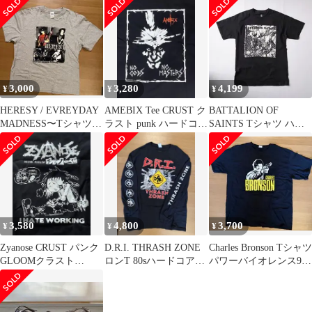
3,000
3,280
4,199
¥
¥
¥
HERESY / EVREYDAY
AMEBIX Tee CRUST ク
BATTALION OF
MADNESS〜Tシャツ
ラスト punk ハードコア
SAINTS Tシャツ ハー
80’sハードコア
disclose
ドコア punk GISM
3,580
4,800
3,700
¥
¥
¥
Zyanose CRUST パンク
D.R.I. THRASH ZONE
Charles Bronson Tシャツ
GLOOMクラスト
ロンT 80sハードコア、
パワーバイオレンス90s
confuse gism
クロスオーバー
ハードコア