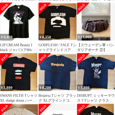
ードコア
ラインドコア
アナーコパンク
3,400
4,350
13,000
¥
¥
¥
LIP CREAM Beauty I
GODFLESH / FACE Tシ
【スウェーデン軍 バン
black ジャパコア80sハ
ャツグラインドコア、
ダリアポーチ ②】
ードコア
80sハードコア
PUNK パンク クラスト
3,800
4,200
3,800
¥
¥
¥
SWANS FILTH Tシャツ
Brujeria Tシャツ ブラッ
DISRUPT ミッキーマウ
XL sludge doom ハード
ク XLグラインドコ
ス？Tシャツ クラスト
コア
ア パワーバイオレン
コア グラインドコア
ス