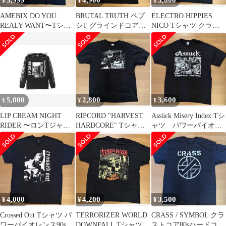
3,999
4,900
3,600
¥
¥
¥
AMEBIX DO YOU
BRUTAL TRUTH ペプ
ELECTRO HIPPIES
REALY WANT〜Tシャ
シT グラインドコア、
NICO Tシャツ クラス
ツ クラストコア
パワーヴァイオレンス
トコア80sハードコア
XL
5,000
2,800
3,600
¥
¥
¥
LIP CREAM NIGHT
RIPCORD "HARVEST
Assück Misery Index Tシ
RIDER 〜ロンTジャパ
HARDCORE" Tシャツ
ャツ パワーバイオレ
コア80sハードコア
XL
ンス
4,000
4,200
3,500
¥
¥
¥
Crossed Out Tシャツ パ
TERRORIZER WORLD
CRASS / SYMBOL クラ
ワーバイオレンス90sハ
DOWNFALL Tシャツグ
ストコア80sハードコア