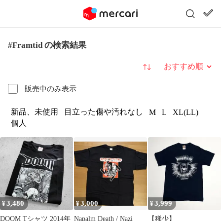
#Framtid の検索結果
並び替え
販売中のみ表示
新品、未使用
目立った傷や汚れなし
M
L
XL(LL)
個人
3,480
3,000
3,999
¥
¥
¥
DOOM Tシャツ 2014年
Napalm Death / Nazi
【稀少】