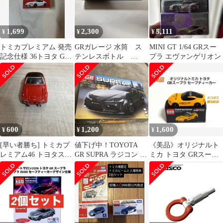
1,699
2,300
5,111
¥
¥
¥
トミカプレミアム 発売
GRガレージ 水筒 ス
MINI GT 1/64 GRスー
記念仕様 36トヨタ GR
テンレスボトル
プラ エヴァンゲリオン
スープラ
GAZOO Racing
600
1,200
1,600
¥
¥
¥
[早い者勝ち] トミカプ
値下げ中！TOYOTA
《美品》オリジナルト
レミアム46 トヨタスポ
GR SUPRA ラジコン 本
ミカ トヨタ GRスープ
ーツ800
体 27MHz BLACK
ラ セーフパンティーカ
ー