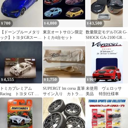
700
4,000
43,500
¥
¥
¥
【ドーンブルーメタリ
東京オートサロン限定
数量限定モデルTGR G-
ック】トヨタGRスープ
トミカ4台セット
SHOCK GA-2100 GR
ラ 1/64 ミニカー
collection
4,555
1,750
900
¥
¥
¥
トミカプレミアム
SUPERGT lm corsa 直筆
未使用 ヴェロッサ
Racing トヨタ GT レ
サイン入り カトラリ
美品 特別仕様車
ーシング コンセプト
ーセット