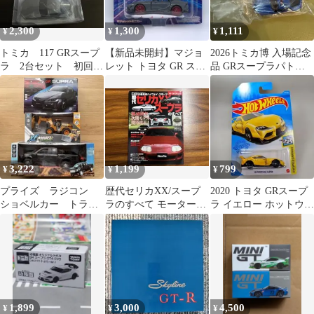
2,300
1,300
1,111
¥
¥
¥
トミカ 117 GRスープ
【新品未開封】マジョ
2026トミカ博 入場記念
ラ 2台セット 初回特
レット トヨタ GR スー
品 GRスープラパトロ
別仕様 アジア限定
プラ ミニカー
ールカー
3,222
1,199
799
¥
¥
¥
プライズ ラジコン
歴代セリカXX/スープ
2020 トヨタ GRスープ
ショベルカー トラッ
ラのすべて モーターフ
ラ イエロー ホットウィ
ク スープラ 3個セッ
ァン別冊 ムック 雑誌
ール ミニカー
ト 新品未開封品
1,899
3,000
4,500
¥
¥
¥