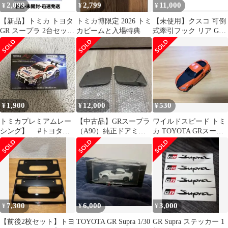
2,099
2,799
11,000
¥
¥
¥
【新品】トミカ トヨタ
トミカ博限定 2026 トミ
【未使用】クスコ 可倒
GR スープラ 2台セット
カビームと入場特典
式牽引フック リア GR
東京オートサロン トイ
スープラ 1C2-017-R
ザらス
1,900
12,000
530
¥
¥
¥
トミカプレミアムレー
【中古品】GRスープラ
ワイルドスピード トミ
シング】 #トヨタ
（A90）純正ドアミラ
カ TOYOTA GRスープ
#GRスープラ
ーレンズ 左右セット
ラ
7,300
6,000
3,000
¥
¥
¥
【前後2枚セット】トヨ
TOYOTA GR Supra 1/30
GR Supra ステッカー 1