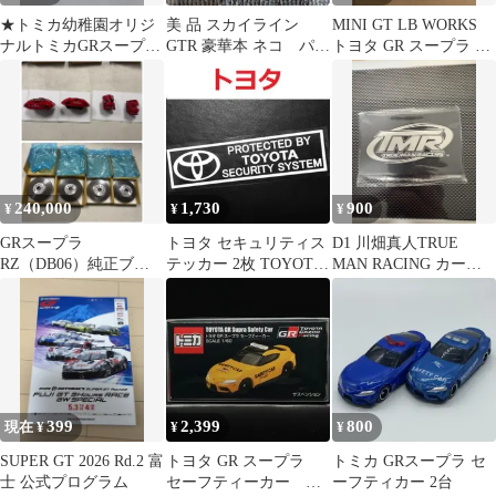
★トミカ幼稚園オリジ
美 品 スカイライン
MINI GT LB WORKS
ナルトミカGRスープ
GTR 豪華本 ネコ パブ
トヨタ GR スープラ X
ラ GT4EVO ホワイ
リッシング 画像写り込
日産 Z
トトミカver
みあり
240,000
1,730
900
¥
¥
¥
GRスープラ
トヨタ セキュリティス
D1 川畑真人TRUE
RZ（DB06）純正ブレ
テッカー 2枚 TOYOTA
MAN RACING カード
ーキキット
USDM
ケース
399
2,399
800
現在 ¥
¥
¥
SUPER GT 2026 Rd.2 富
トヨタ GR スープラ
トミカ GRスープラ セ
士 公式プログラム
セーフティーカー 特
ーフティカー 2台