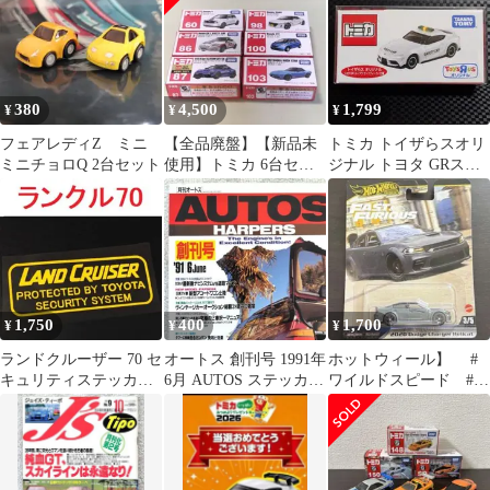
380
4,500
1,799
¥
¥
¥
フェアレディZ ミニ
【全品廃盤】【新品未
トミカ トイザらスオリ
ミニチョロQ 2台セット
使用】トミカ 6台セッ
ジナル トヨタ GRスー
ト Honda他 まとめ売り
プラ セーフティーカー
仕様 新品
1,750
400
1,700
¥
¥
¥
ランドクルーザー 70 セ
オートス 創刊号 1991年
ホットウィール】 #
キュリティステッカー
6月 AUTOS ステッカー
ワイルドスピード #ダ
イエロー 2枚 ランクル
付録
ッジ #チャージ
ャー