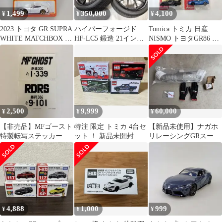
1,499
350,000
4,100
¥
¥
¥
2023 トヨタ GR SUPRA
ハイパーフォージド
Tomica トミカ 日産
WHITE MATCHBOX ミ
HF-LC5 鍛造 21インチ
NISMO トヨタGR86 フ
ニカー
pcd112
ェアレディZ スープラ
2,500
9,999
60,000
¥
¥
¥
【非売品】MFゴースト
特注 限定 トミカ 4台セ
【新品未使用】ナガホ
特製転写ステッカー
ット ！ 新品未開封
リレーシングGRスープ
Blu-ray BOX購入特典
ラ ダウンパイプ+O2セ
ンサーアダプタ
4,888
1,000
999
¥
¥
¥