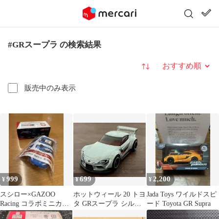
#GRスープラ の検索結果
並び替え
販売中のみ表示
999
699
2,200
¥
¥
¥
スシロー×GAZOO
ホットウィール 20 トヨ
Jada Toys ワイルドスピ
Racing コラボミニカー
タ GRスープラ シルバ
ード Toyota GR Supra
GR SUPRA
ー ルース 美品