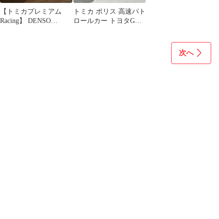
【トミカプレミアム
トミカ ポリス 高速パト
Racing】 DENSO
ロールカー トヨタGR
KOBELCO SARD スー
スープラ 1/60パトカー
プラ
ミニカー
次へ