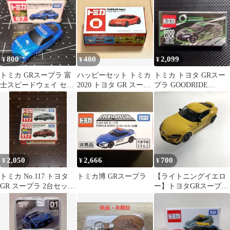
800
400
2,099
¥
¥
¥
トミカ GRスープラ 富
ハッピーセット トミカ
トミカ トヨタ GRスー
士スピードウェイ セー
2020 トヨタ GR スープ
プラ GOODRIDE
フティーカー
ラ 赤
MOTORSPORTS サポル
ト
2,050
2,666
700
¥
¥
¥
トミカ No.117 トヨタ
トミカ博 GRスープラ
【ライトニングイエロ
GR スープラ 2台セット
ー】トヨタGRスープラ
初回特別仕様
1/64 ミニカー