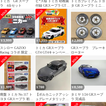
トミカ GR スープ
ヒ*ス様 トミカ 幼稚園
トミカプレミアム トヨ
ラ 4台セット
付録 GRスープラ GT4
タ GR スープラ ミニカ
EVO ホワイトトミカ
ー
ver
3,999
5,555
2,000
¥
¥
¥
スシロー GAZOO
トミカ GRスープラ
GRスープラ ブレーキ
Racing コラボ 限定 ミ
GT4 GT4キャンペーン
ローター
ニカー 4種 フルコンプ
2026当選品 ダンボール
未開
1,999
700
8,500
¥
¥
¥
廃盤 トミカ No.117 ト
【ボルカニックアッシ
タミヤ 1/24 GRスープ
ヨタ GRスープラ 初回
ュグレーメタリック】
ラ 完成品
特別仕様 通常 2台セッ
トヨタGRスープラ 1/64