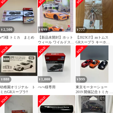
ト
ミニカー
2,500
699
777
¥
¥
¥
e*5様 トミカ まとめ
【新品未開封】ホット
【2023GT】auトムス
ウィール ワイルドスピ
GRスープラ キーホル
ード トヨタ GRスープ
ダー
ラ ミニカー
888
1,000
999
¥
¥
¥
幼稚園オリジナル ト
ぺぺ様専用
東京モーターショー
ミカGRスープラ‼️
2019 開催記念トミカ 3
台セット OPEN
FUTURE