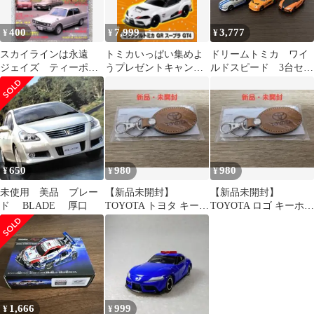
400
7,999
3,777
¥
¥
¥
スカイラインは永遠
トミカいっぱい集めよ
ドリームトミカ ワイ
ジェイズ ティーポ
うプレゼントキャンペ
ルドスピード 3台セッ
発行 1993年
ーン2026GRスープラ
ト
GT4（当選品）
650
980
980
¥
¥
¥
未使用 美品 ブレー
【新品未開封】
【新品未開封】
ド BLADE 厚口
TOYOTA トヨタ キーホ
TOYOTA ロゴ キーホル
ルダー レザー
ダー レザー調
1,666
999
¥
¥