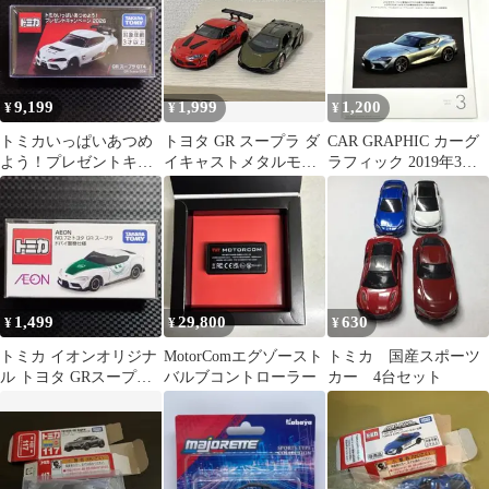
ヨタ Toyota
9,199
1,999
1,200
¥
¥
¥
トミカいっぱいあつめ
トヨタ GR スープラ ダ
CAR GRAPHIC カーグ
よう！プレゼントキャ
イキャストメタルモデ
ラフィック 2019年3月
ンペーン2026トヨタGR
ル 1/36 ランボルギーニ
号 トヨタGRスープラ
スープラGT4
1,499
29,800
630
¥
¥
¥
トミカ イオンオリジナ
MotorComエグゾースト
トミカ 国産スポーツ
ル トヨタ GRスープラ
バルブコントローラー
カー 4台セット
ドバイ警察仕様 No.72
新品