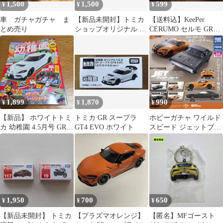
1,500
1,500
599
¥
¥
¥
車 ガチャガチャ ま
【新品未開封】トミカ
【送料込】KeePer
とめ売り
ショップオリジナル ト
CERUMO セルモ GRス
ヨタ GR スープラ 限定
ープラ 2025 ステッカー
ミニカー
1,899
1,870
990
¥
¥
¥
【新品】 ホワイトトミ
トミカ GR スープラ
ホビーガチャ ワイルド
カ 幼稚園 4.5月号 GRス
GT4 EVO ホワイト
スピード ジェットブレ
ープラ GT4 EVO α
イク トヨタ GRスープ
ラ
1,950
700
650
¥
¥
¥
【新品未開封】 トミカ
【プラズマオレンジ】
【匿名】MFゴースト