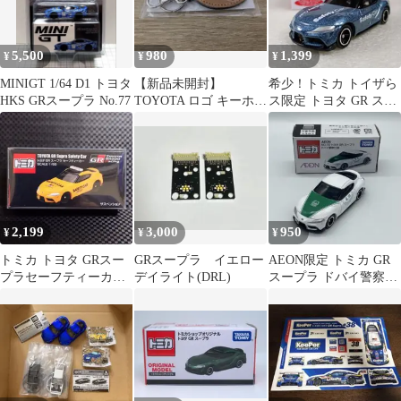
5,500
980
1,399
¥
¥
¥
MINIGT 1/64 D1 トヨタ
【新品未開封】
希少！トミカ トイザら
HKS GRスープラ No.77
TOYOTA ロゴ キーホル
ス限定 トヨタ GR スー
ダー ブラウン
プラ SUGOセーフティ
カー
2,199
3,000
950
¥
¥
¥
トミカ トヨタ GRスー
GRスープラ イエロー
AEON限定 トミカ GR
プラセーフティーカー
デイライト(DRL)
スープラ ドバイ警察仕
TOYOTAGAZOO
様
Racing