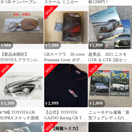
タ GR ナンバープレー
スケール ミニカー
枚1200円！
トフレーム ライセンス
フレーム
980
7,980
2,800
¥
¥
¥
【新品未開封】
GRスープラ Dr.cover
超美品 2021 ニスモ
TOYOTA ブラウンレザ
Premium Cover ボディ
GTR ＆ GTR 2品セット
ー キーホルダー
カバー
新品未使用
1,300
2,999
1,000
¥
¥
¥
k*0様 TOYOTA GR
【公式】TOYOTA
ニューモデル速報「新
SUPRA スケッチ原画
GAZOO Racing GR Tシ
型フェアレディZのす
ャツ 黒 Sサイズ
べて」「新型スープラ
のすべて」2冊セット