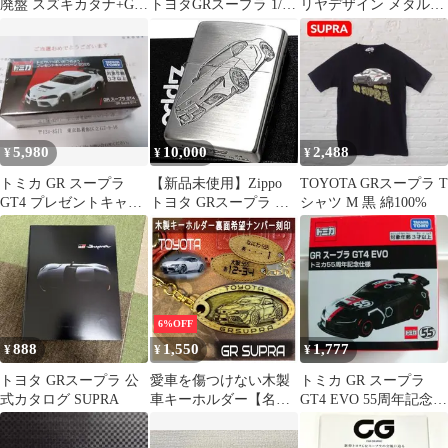
廃盤 スズキカタナ+GR
トヨタGRスープラ 1/64
リヤデザイン メタルキ
Supra 2台セット
ミニカー
ーホルダーコレクショ
ン GRスープラ
5,980
10,000
2,488
¥
¥
¥
トミカ GR スープラ
【新品未使用】Zippo
TOYOTA GRスープラ T
GT4 プレゼントキャン
トヨタ GRスープラ オ
シャツ M 黒 綿100%
ペーン 2026
イルライター
6%OFF
888
1,550
1,777
¥
¥
¥
トヨタ GRスープラ 公
愛車を傷つけない木製
トミカ GR スープラ
式カタログ SUPRA
車キーホルダー【名入
GT4 EVO 55周年記念仕
れナンバー刻印無料】
様
GRスープラ SUPRA ト