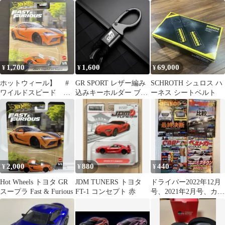
注トミカ GAZOO
1,700
1,600
69,000
¥
¥
¥
ホットウィール】 #
GR SPORT レザー編み
SCHROTH シュロス ハ
ワイルドスピード
込みキーホルダー ブラ
ーネス シートベルト
#GRスープラ
ック
2,000
880
440
¥
¥
¥
Hot Wheels トヨタ GR
JDM TUNERS トヨタ
ドライバー2022年12月
スープラ Fast & Furious
FT-1 コンセプト 赤
号、2021年2月号、カー
トップ、ベストカー４
冊セット