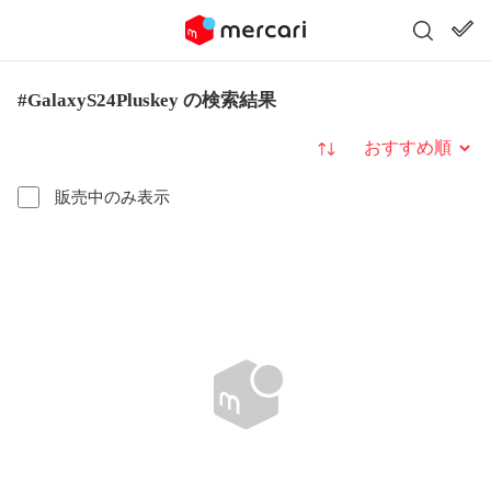
#GalaxyS24Pluskey の検索結果
並び替え
販売中のみ表示