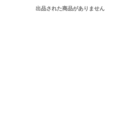
出品された商品がありません