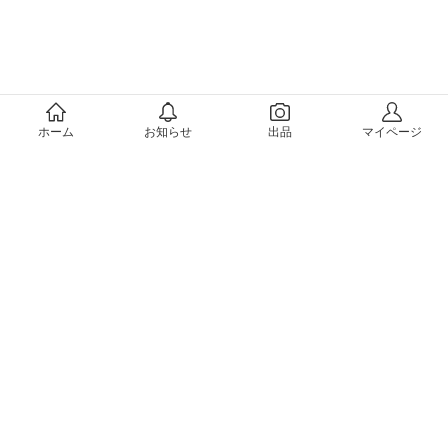
メルカリについて
ホーム
お知らせ
出品
マイページ
会社概要（運営会社）
採用情報
プレスリリース
公式ブログ
プレスキット
メルカリUS
メルカリShops
m department（エムデパ）
ヘルプ
ヘルプセンター（ガイド・お問い合わせ）
メルカリShopsでショップを開設する
メルカリShops ショップ管理画面にログイン
メルカリShops出店者向けガイド
お問い合わせ一覧