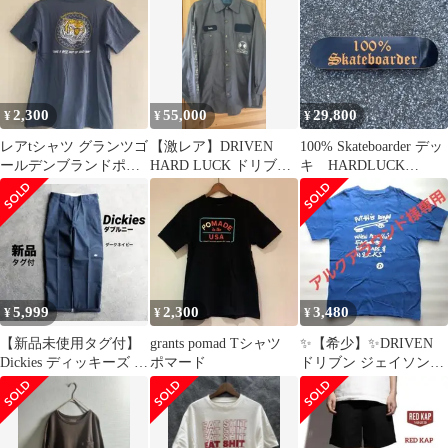
スケボー
2,300
55,000
29,800
¥
¥
¥
レアtシャツ グランツゴ
【激レア】DRIVEN
100% Skateboarder デッ
ールデンブランドポマ
HARD LUCK ドリブン
キ HARDLUCK
ード TEE
ハードラック ワークシ
DRIVEN
ャツ
5,999
2,300
3,480
¥
¥
¥
【新品未使用タグ付】
grants pomad Tシャツ
✨【希少】✨DRIVEN
Dickies ディッキーズ ダ
ポマード
ドリブン ジェイソンジ
ブルニーワイドワーク
ェシー 当時物
パンツ