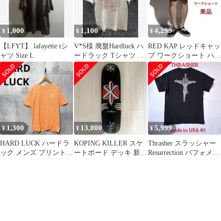
1,000
1,100
4,299
¥
¥
¥
【LFYT】 lafayette tシ
V*S様 廃盤Hardluck ハ
RED KAP レッドキャッ
ャツ Size L
ードラック Tシャツ M
プ ワークショート ハー
サイズ ストリート ス
フパンツ 短パン PT26
1,300
13,000
5,999
¥
¥
¥
HARD LUCK ハードラ
KOPING KILLER スケ
Thrasher スラッシャー
ック メンズ プリントT
ートボード デッキ 新品
Resurrection バフォメッ
Tシャツ L オレンジ
未使用 DOGTOWN
ト Tシャツ