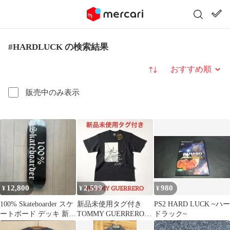
#HARDLUCK の検索結果
並び替え
販売中のみ表示
12,800
2,599
980
¥
¥
¥
100% Skateboarder スケ
新品未使用タグ付き
PS2 HARD LUCK ~ハー
ートボード デッキ 新品
TOMMY GUERRERO
ドラック~
未使用
トミーゲレロ Ｔシャツ