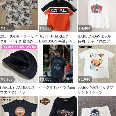
29-1
4,000
5,699
4,400
¥
¥
¥
2XL 90s モーターサイ
★レア★HARLEY
HARLEY-DAVIDSON
クル バイク 星条旗 総
DAVIDSON 半袖シャツ
長袖Tシャツ 両面プリ
柄シャツ アメカジ シ
オレンジ TALLAサイズ
ント NY 白 Mサイズ
ャツ
8,200
3,888
1,040
¥
¥
¥
HARLEY DAVIDSON
イーグルTシャツ/新品
boohoo MAN バックプ
ウエスタンハット
リント Tシャツ