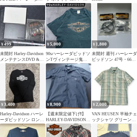
ッドソン 資料本
ーダビッドソン
499
5,000
1,800
¥
¥
¥
未開封 Harley-Davidson
90sハーレーダビッドソ
未開封 週刊 ハーレーダ
メンテナンスDVD &フ
ンTヴィンテージ鬼フ
ビッドソン 47号・66号
ォトスタンドセット
ェードフルーツオブザ
セット デア／74
ルーム古着XL
3,400
8,900
2,000
¥
¥
¥
Harley-Davidson ハーレ
【週末限定値下げ❗】
VAN HEUSEN 半袖チェ
ーダビッドソン ロンT
HARLEY-DAVIDSON
ックシャツ グリーン系
沖縄限定 M
ワークシャツ
M