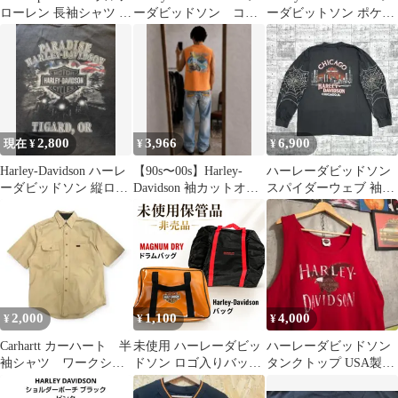
ローレン 長袖シャツ ス
ーダビッドソン コイ
ーダビットソン ポケッ
トライプ柄
ンケース 小銭入れ
トTシャツ ブルー
2,800
3,966
6,900
現在 ¥
¥
¥
Harley-Davidson ハーレ
【90s〜00s】Harley-
ハーレーダビッドソン
ーダビッドソン 縦ロゴ
Davidson 袖カットオフ
スパイダーウェブ 袖プ
&イーグル 2XL
M
リロンT XL
2,000
1,100
4,000
¥
¥
¥
Carhartt カーハート 半
未使用 ハーレーダビッ
ハーレーダビッドソン
袖シャツ ワークシャ
ドソン ロゴ入りバッグ
タンクトップ USA製
ツ
マグナムドライ ドラム
XL 赤 イーグル バイカ
バッグ 2点
ー