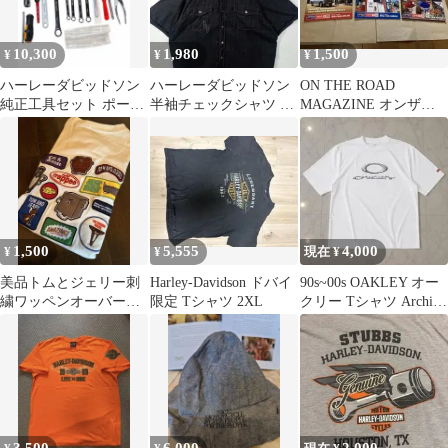
10,300
1,980
1,500
¥
¥
¥
ハーレーダビッドソン
ハーレーダビッドソン
ON THE ROAD
純正工具セット ポーチ
半袖チェックシャツ XL
MAGAZINE オンザロ
付
ボタンダウン
ードマガジン 3冊セッ
ト
1,500
5,555
4,000
¥
¥
現在 ¥
美品トムとジェリー刺
Harley-Davidson ドバイ
90s~00s OAKLEY オー
繍ワッペンオーバーサ
限定 Tシャツ 2XL
クリー Tシャツ Archive
イズビッグシルエットt
Y2K 復刻
シャツ大きいXL