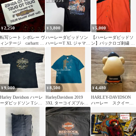
2,250
3,800
5,000
¥
¥
¥
転写シート シボレー ヴ
ハーレーダビッドソン
【ハーレーダビッドソ
ィンテージ carhartt 山
ハーレーT XL ジャマイ
ン】バックロゴ刺繍 半
田蓮
カ メキシコ製 フェード
袖 ワークシャツ 2XL
黒
オレンジ 黒
9,000
8,500
4,480
¥
¥
¥
Harley Davidson ハーレ
HarleyDavidson 2019
HARLEY-DAVIDSON
ーダビッドソン Tシャ
3XL ターコイズブルー
ハーレー スクイー
ツ 黒 L 両面プリント
古着 ボックス
ズ ノベルティ激レア
スカル 釣り フェード
ボロ