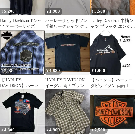
5,200
1,980
3,500
¥
¥
¥
Harley-Davidson Tシャ
ハーレーダビッドソン
Harley-Davidson 半袖シ
ツ オーバーサイズ
半袖ワークシャツ グレ
ャツ ブラック エンジ
ー L
ヴィンテージ
7,980
4,880
1,000
¥
¥
¥
【HARLEY-
HARLEY DAVIDSON
【ヘインズ】ハーレー
DAVIDSON】ハーレー
イーグル 両面プリント
ダビッドソン 両面 Tシ
ダビッドソン オンブレ
Tシャツ L 黒
ャツ 黒 Hanes L
チェック柄 フランネル
シャツ スカル 刺繍 バ
ックロゴ ブルー XL
4,800
4,900
7,500
¥
¥
¥