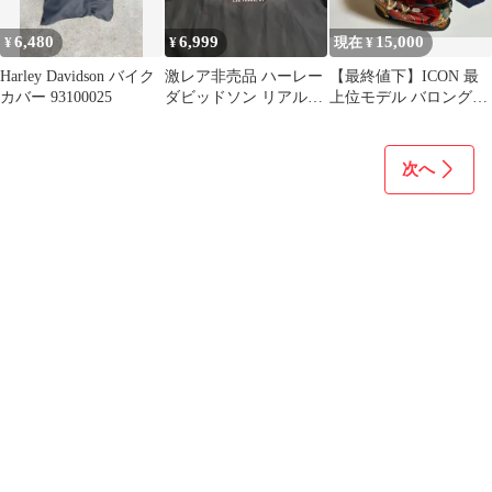
6,480
6,999
15,000
¥
¥
現在 ¥
Harley Davidson バイク
激レア非売品 ハーレー
【最終値下】ICON 最
カバー 93100025
ダビッドソン リアルス
上位モデル バロング
タッフシャツ ラスベガ
【売れなかったら消し
ス 超美品
ます】
次へ