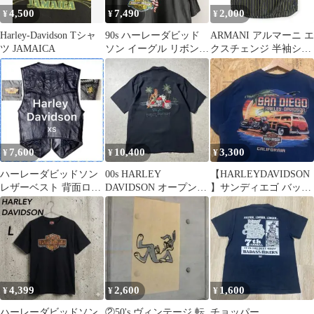
4,500
7,490
2,000
¥
¥
¥
Harley-Davidson Tシャ
90s ハーレーダビッド
ARMANI アルマーニ エ
ツ JAMAICA
ソン イーグル リボン T
クスチェンジ 半袖シャ
シャツ ビンテージ 鷲
ツ ストライプ柄 L
7,600
10,400
3,300
¥
¥
¥
ハーレーダビッドソン
00s HARLEY
【HARLEYDAVIDSON
レザーベスト 背面ロゴ
DAVIDSON オープンカ
】サンディエゴ バック
刺繍 バイカー 本革 XS
ラーシャツ 刺繍 シルク
プリント ハーレーT 青
Y2K
L
系
4,399
2,600
1,600
¥
¥
¥
ハーレーダビッドソン
②50's ヴィンテージ 転
チョッパー