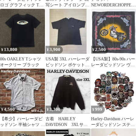
ロゴ グラフィック Tシ
写シート アイロンプリ
NEWORDERCHOPPER
ャツ ブラック L ヴィン
ント 古着 アメカジ ワ
SHOW 7周年限定Tシャ
テージ
ーク系
ツ希少 激レア
13,800
3,900
2,500
¥
¥
¥
00s OAKLEY Tシャツ
​USA製 3XL ハーレーダ
【USA製】80s-90s ハー
オークリー ブラック
ビッドソン ポケットT
レーダビッドソン ヴィ
シャツ 墨黒 バックプリ
ンテージ バンダナ 黒
ント
4,500
3,300
999
¥
¥
¥
【希少】ハーレーダビ
古着 HARLEY
Harley-Davidson ハーレ
ッドソン 半袖シャツ 刺
DAVIDSON 3XLサイ
ーダビッドソン ステッ
繍ロゴ ライトグレー M
ズ 84-
カー100枚セット