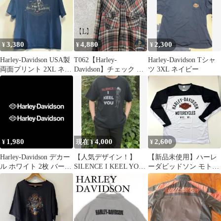
3,380
4,880
2,300
¥
¥
¥
Harley-Davidson USA製
T062【Harley-
Harley-Davidson Tシャ
両面プリント 2XL ネイ
Davidson】チェック 長
ツ 3XL ネイビー
ビー 古着
袖 ネルシャツ ロゴ刺繍
襤褸〔L-XL相当〕
1,980
4,000
2,600
¥
現在 ¥
¥
Harley-Davidson デカー
【人気デザイン！】
【新品未使用】ハーレ
ル ホワイト 2枚 バーア
SILENCE I KEEL YOU
ーダビッドソン モトク
ンドシールド
Tシャツ
ロスシャツ ロンT L 白
黒 タグ付