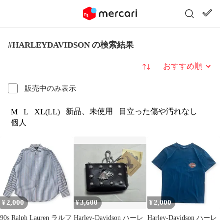
#HARLEYDAVIDSON の検索結果
並び替え
販売中のみ表示
新品、未使用
目立った傷や汚れなし
M
L
XL(LL)
個人
2,000
3,600
2,000
¥
¥
¥
90s Ralph Lauren ラルフ
Harley-Davidson ハーレ
Harley-Davidson ハーレ