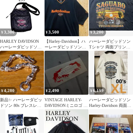
3,300
3,500
3,200
¥
¥
¥
HARLEY DAVIDSON
【Harley-Davidson】ハ
ハーレーダビッドソン
ハーレーダビッドソン
ーレーダビッドソン刺
Tシャツ 両面プリント
ショルダーポーチ ブラ
繍ロゴ 半袖ゲームシャ
アリゾナ スカル 黒
ック
ツ
2XL
4,280
2,490
6,199
¥
¥
¥
新品✨ ハーレーダビッ
VINTAGE HARLEY-
ハーレーダビッドソン
ドソン 80s ブレスレッ
DAVIDSONミニロゴ 転
Harley-Davidson 両面プ
ト SV925刻印
写シートデッドストッ
リント Hanes
ク