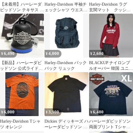
【未着用】ハーレーダ
Harley-Davidson 半袖チ
Harley-Davidson ラグ
ビッドソン テキサス T
ェックシャツ ウエスタ
玄関マット クッショ
シャツ M スカル 黒
ン刺繍ワッペン
ンカバー
6,490
4,000
2,600
¥
¥
¥
【新品】ハーレーダビ
Harley-Davidson バック
BLACKUP ナイロンプ
ッドソン 公式ライドベ
パック リュック
ルオーバー 韓国 ユニ
ル ブラック＆ブルー デ
赤 差し色 y2k 古着
ィーラー直輸入
6,000
3,900
6,480
¥
¥
¥
Harley-Davidson Tシャ
Dickies ディッキーズ ハ
ハーレーダビッドソン
ツ オレンジ
ーレーダビッドソン ワ
両面プリント Tシャツ
ークシャツ 黒刺繍 L相
XL 紺 バイカー 偉人 古