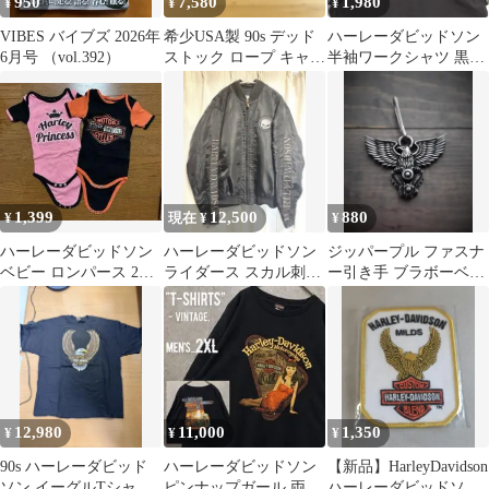
950
7,580
1,980
¥
¥
¥
VIBES バイブズ 2026年
希少USA製 90s デッド
ハーレーダビッドソン
6月号 （vol.392）
ストック ロープ キャッ
半袖ワークシャツ 黒
プ vintage バイク
XL
1,399
12,500
880
¥
現在 ¥
¥
ハーレーダビッドソン
ハーレーダビッドソン
ジッパープル ファスナ
ベビー ロンパース 2枚
ライダース スカル刺繍
ー引き手 ブラボーベル
セット 9-12m 70サイズ
Sサイズ
バイカーズアクセサリ
ー
12,980
11,000
1,350
¥
¥
¥
90s ハーレーダビッド
ハーレーダビッドソン
【新品】HarleyDavidson
ソン イーグルTシャツ
ピンナップガール 両面
ハーレーダビッドソン