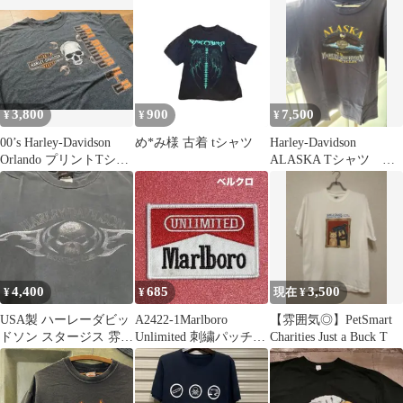
当
着
3,800
900
7,500
¥
¥
¥
00’s Harley-Davidson
め*み様 古着 tシャツ
Harley-Davidson
Orlando プリントTシャ
ALASKA Tシャツ 大
ツ
幅値下げ⭕️
4,400
685
3,500
¥
¥
現在 ¥
USA製 ハーレーダビッ
A2422-1Marlboro
【雰囲気◎】PetSmart
ドソン スタージス 雰囲
Unlimited 刺繍パッチ
Charities Just a Buck T
気系 ボロ Tシャツ スカ
ベルクロ
ル L