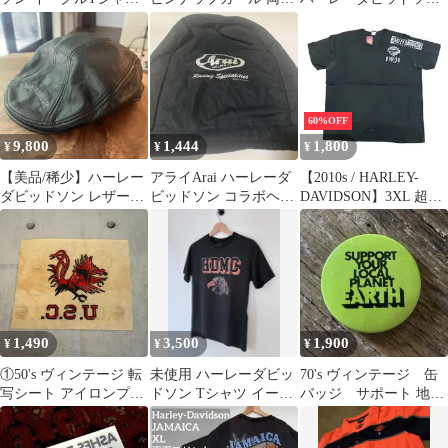
XXL
T 2XL
ワッペン 刺繍
60%OFF
9,800
1,444
1,800
¥
¥
¥
【美品/稀少】ハーレー
アライArai ハーレーダ
【2010s / HARLEY-
ダビッドソン レザーハ
ビッドソン コラボヘル
DAVIDSON】3XL 超ビ
ンチング 本革 黒
メット バッグ 収納袋
ッグサイズ Tシャツ 黒
1,490
3,500
1,900
¥
¥
¥
①50's ヴィンテージ 転
未使用 ハーレーダビッ
70's ヴィンテージ 缶
写シート アイロンプリ
ドソン Tシャツ イーグ
バッジ サポート 地
ント 古着 アメカジ ワ
ル HDMC 黒 S
球 環境保護 ヒッピ
ーク系
ー