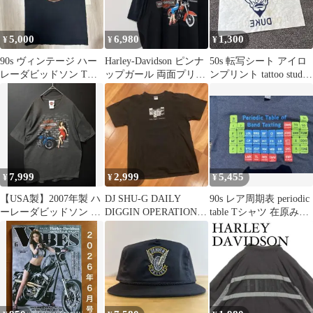
5,000
6,980
1,300
¥
¥
¥
90s ヴィンテージ ハー
Harley-Davidson ピンナ
50s 転写シート アイロ
レーダビッドソン Tシ
ップガール 両面プリン
ンプリント tattoo studio
ャツ USA製 雰囲気抜群
トTシャツ 2XL
yamada
7,999
2,999
5,455
¥
¥
¥
【USA製】2007年製 ハ
DJ SHU-G DAILY
90s レア周期表 periodic
ーレーダビッドソン 両
DIGGIN OPERATION T
table Tシャツ 在原みゆ
面プリント Tシャツ L
シャツ ディグ
紀 元素記号