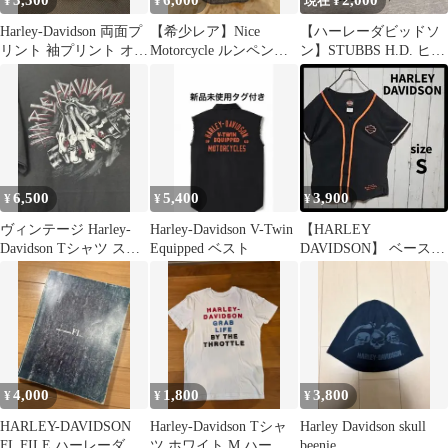
3,500
6,000
2,000
¥
¥
現在 ¥
Harley-Davidson 両面プ
【希少レア】Nice
【ハーレーダビッドソ
リント 袖プリント オレ
Motorcycle ルンペン帽
ン】STUBBS H.D. ヒュ
ンジ XL
ナイスモーターサイク
ーストン Tシャツ XL
ル
6,500
5,400
3,900
¥
¥
¥
ヴィンテージ Harley-
Harley-Davidson V-Twin
【HARLEY
Davidson Tシャツ スケ
Equipped ベスト
DAVIDSON】 ベースボ
ルトンハンド
ールシャツ 半袖 小
さめ F1096
4,000
1,800
3,800
¥
¥
¥
HARLEY-DAVIDSON
Harley-Davidson Tシャ
Harley Davidson skull
FL FILE ハーレーダビ
ツ ホワイト M ハーレ
beenie