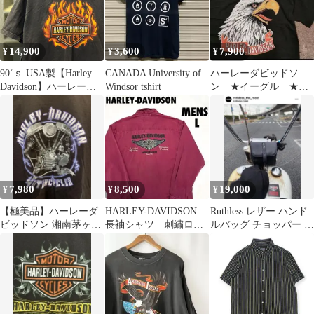
14,900
3,600
7,900
¥
¥
¥
90‘ｓ USA製【Harley
CANADA University of
ハーレーダビッドソ
Davidson】ハーレーダ
Windsor tshirt
ン ★イーグル ★ア
ビッドソン 両面プリン
メカジ ★バイク ★
ト ファイヤーパターン
ハーレーTシャツ
7,980
8,500
19,000
¥
¥
¥
【極美品】ハーレーダ
HARLEY-DAVIDSON
Ruthless レザー ハンド
ビッドソン 湘南茅ヶ崎
長袖シャツ 刺繍ロ
ルバッグ チョッパー パ
限定 Tシャツ M エンジ
ゴ メンズLサイズ
ン ナックル
ンプリント