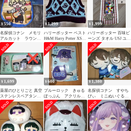
550
1,299
1,999
¥
¥
¥
名探偵コナン メモリ
ハリーポッター ベスト
ハリーポッター 百味ビ
アルカット ラウンド
H&M Harry Potter XSサ
ーンズ タオル USJ ユニ
型ケース付きエコバッ
イズ
バ ハリポタ
グ 安室透 推し活
1,699
600
1,380
¥
¥
¥
薬屋のひとりごと 真空
ブルーロック きゅる
名探偵コナン すやち
ステンレスペアタンブ
ぽっぷん アクリル前
びぃ ミニぬいぐる
ラー ステンレスタン
髪クリップ たびと
み コナン 工藤新
ブラー カップ
前髪クリップ
一 マスコット 推し
活