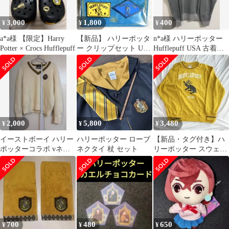
3,000
1,800
400
¥
¥
¥
a*a様 【限定】Harry
【新品】 ハリーポッタ
n*a様 ハリーポッター
Potter × Crocs Hufflepuff
ー クリップセット USJ
Hufflepuff USA 古着ス
ユニバ
ウェット M シネ
2,000
5,800
3,480
¥
¥
¥
イーストボーイ ハリー
ハリーポッター ローブ
【新品・タグ付き】ハ
ポッターコラボ vネッ
ネクタイ 杖 セット
リーポッター スウェッ
ク ニット
ト ハッフルパフ Lサイ
ズ
700
480
650
¥
¥
¥