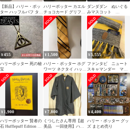
【新品】ハリー・ポッ
ハリーポッター カエル
ダンダダン ぬいぐる
ター ハッフルパフ タオ
チョコカード グリフィ
みマスコット
ル 2点セット（公式）
ンドール、スリザリ
SpecialEdition モモ
ン、ハッフルパフ
綾瀬桃
455
1,500
5,555
¥
¥
¥
ハリーポッター 死の秘
ハリー・ポッター ホグ
ファンタビ ニュート
宝
ワーツ ネクタイ ハッフ
スキャマンダー マフ
ルパフ ※来週末処分美
ラー
品
1,900
7,800
4,400
¥
¥
¥
ハリーポッター 賢者の
くつしたさん専用【超
ハリー・ポッター グッ
石 Hufflepuff Edition 洋
美品 一回使用】ハリ
ズ まとめ売り