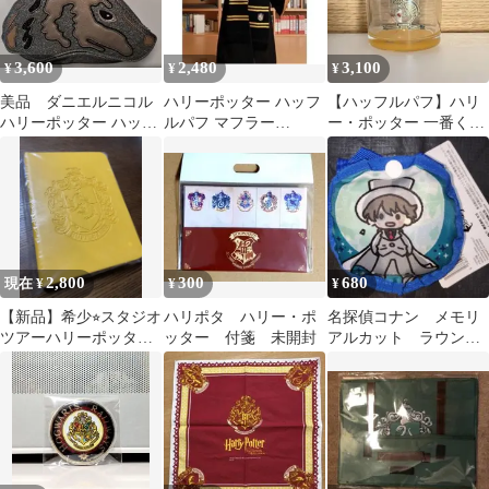
3,600
2,480
3,100
¥
¥
¥
美品 ダニエルニコル
ハリーポッター ハッフ
【ハッフルパフ】ハリ
ハリーポッター ハッフ
ルパフ マフラー
ー・ポッター 一番くじ
ルパフ ショルダーバッ
170cm【新品・未使
カラーボトムグラス
グ バッグ
用】コスプレ
2,800
300
680
現在 ¥
¥
¥
【新品】希少⭐︎スタジオ
ハリポタ ハリー・ポ
名探偵コナン メモリ
ツアーハリーポッター
ッター 付箋 未開封
アルカット ラウンド
HUFFLEPUFFノートハ
型ケース付きエコバッ
ッフルパフ
グ 怪盗キッド 推活