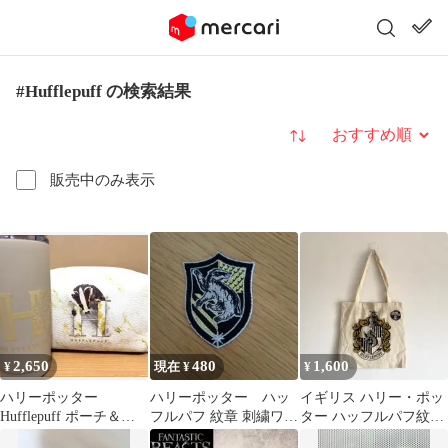
#Hufflepuff の検索結果
並び替え
販売中のみ表示
2,650
480
1,600
¥
現在 ¥
¥
ハリーポッター
ハリーポッター ハッ
イギリス ハリー・ポッ
Hufflepuff ポーチ＆タ
フルパフ 紋章 刺繍ワッ
ター ハッフルパフ紋章
ンブラーセット ハッフ
ペン
エコバッグ トートバッ