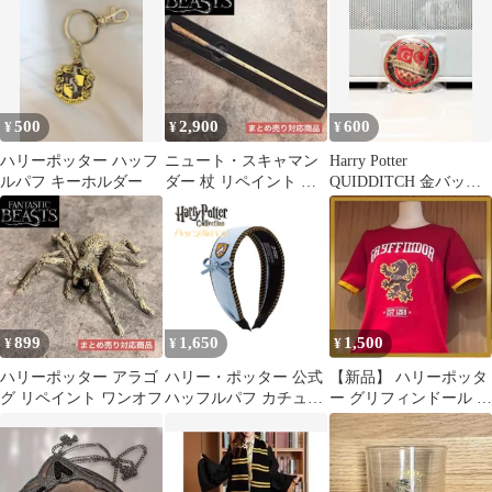
ルパフ
グ 古着
500
2,900
600
¥
¥
¥
ハリーポッター ハッフ
ニュート・スキャマン
Harry Potter
ルパフ キーホルダー
ダー 杖 リペイント ワ
QUIDDITCH 金バッジ
ンオフ
GRYFFINDOR
899
1,650
1,500
¥
¥
¥
ハリーポッター アラゴ
ハリー・ポッター 公式
【新品】 ハリーポッタ
グ リペイント ワンオフ
ハッフルパフ カチュー
ー グリフィンドール Ｔ
シャ エンブレム付
シャツ Sサイズ USJ ユ
Hufflepuff
ニバ