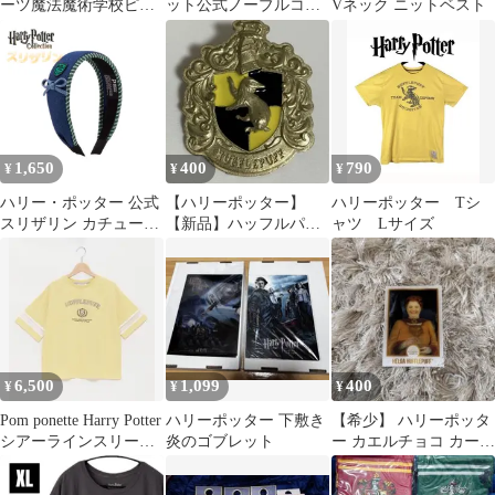
ーツ魔法魔術学校ピン
ット公式ノーブルコレ
Vネック ニットベスト
ズコレクション
クション HarryPotter
1,650
400
790
¥
¥
¥
ハリー・ポッター 公式
【ハリーポッター】
ハリーポッター Tシ
スリザリン カチューシ
【新品】ハッフルパ
ャツ Lサイズ
ャ エンブレム付
フ ピンバッジ
Slytherin
6,500
1,099
400
¥
¥
¥
Pom ponette Harry Potter
ハリーポッター 下敷き
【希少】 ハリーポッタ
シアーラインスリーブ
炎のゴブレット
ー カエルチョコ カード
Tシャツ
ハッフルパフ