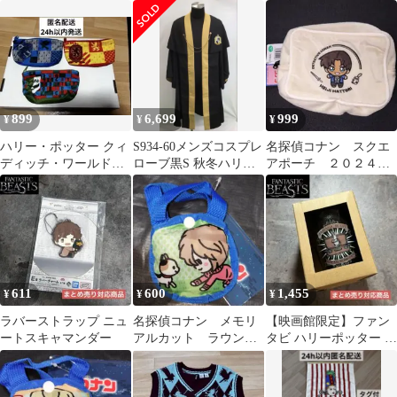
書20周年記念
ー・ポッター ローブ
899
6,699
999
¥
¥
¥
ハリー・ポッター クィ
S934-60メンズコスプレ
名探偵コナン スクエ
ディッチ・ワールドカ
ローブ黒S 秋冬ハリー
アポーチ ２０２４
ップ 応援ポーチコレク
ポッター9/3
服部平次 小物入れ
ション
化粧ポーチ 推し活
611
600
1,455
¥
¥
¥
ラバーストラップ ニュ
名探偵コナン メモリ
【映画館限定】ファン
ートスキャマンダー
アルカット ラウンド
タビ ハリーポッター タ
型ケース付きエコバッ
ンブラー
グ 灰原哀 推し活