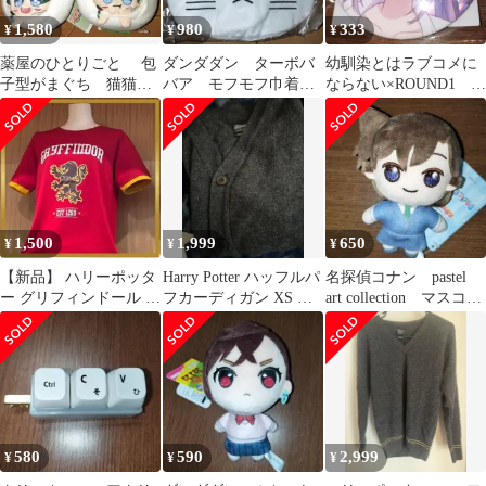
1,580
980
333
¥
¥
¥
薬屋のひとりごと 包
ダンダダン ターボバ
幼馴染とはラブコメに
子型がまぐち 猫猫
バア モフモフ巾着
ならない×ROUND1 月
マオマオ 壬氏 がま
巾着 小物入れ ポー
見るな ホログラム缶
ぐち コインケース
チ 収納 推し活
バッジ 推し活
1,500
1,999
650
¥
¥
¥
【新品】 ハリーポッタ
Harry Potter ハッフルパ
名探偵コナン pastel
ー グリフィンドール Ｔ
フカーディガン XS 美
art collection マスコッ
シャツ Sサイズ USJ ユ
品 ※最終価格
ト 毛利蘭 推
ニバ
580
590
2,999
¥
¥
¥