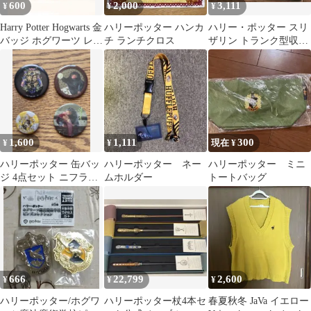
600
2,000
3,111
¥
¥
¥
Harry Potter Hogwarts 金
ハリーポッター ハンカ
ハリー・ポッター スリ
バッジ ホグワーツ レイ
チ ランチクロス
ザリン トランク型収納
ルウェイズ
ボックス
1,600
1,111
300
¥
¥
現在 ¥
ハリーポッター 缶バッ
ハリーポッター ネー
ハリーポッター ミニ
ジ 4点セット ニフラー
ムホルダー
トートバッグ
ホグワーツ ハッフルパ
フ 公式
666
22,799
2,600
¥
¥
¥
ハリーポッター/ホグワ
ハリーポッター杖4本セ
春夏秋冬 JaVa イエロー