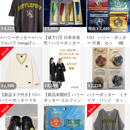
4,222
5,000
3,400
¥
¥
現在 ¥
⭐️ハリーポッター⭐️ハッ
【値下げ】日本未発
USJ ハリー・ポッタ
フルパフ vintageTシャ
売！ハリーポッター羽
ー 巾着 セッ 4枚
ツ フェード感◎ 映画公
根ペン４種セット
廃盤 限定 グッズ
式
レア 新品
2,900
8,599
2,220
¥
¥
¥
【新品タグ付き】GU×
【新品未開封】ハリー
ハリーポッター ミナ
ハリーポッター Vネッ
ポッター エルフィンド
リマ バッジ セッ
クセーター ハッフルパ
ール セット Sサイズ
ト MinaLima badge
フ