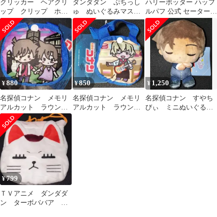
クリッカー ヘアクリ
ダンダダン ぷちっし
ハリーポッター ハッフ
ップ クリップ ホワ
ゅ ぬいぐるみマスコ
ルパフ 公式 セーター
イト ボタンキーボー
ット 綾瀬桃 モモ
※年内処分セール/美品
ド キートップ型
傘マーカー 推し活
880
850
1,250
¥
¥
¥
名探偵コナン メモリ
名探偵コナン メモリ
名探偵コナン すやち
アルカット ラウンド
アルカット ラウンド
びぃ ミニぬいぐる
型ケース付きエコバッ
型ケース付きエコバッ
み 服部平次 マスコ
グ 新一＆蘭 推活
グ 安室透 推し活
ット 推し活
799
¥
ＴＶアニメ ダンダダ
ン ターボババア モ
フモフ巾着 巾着 推