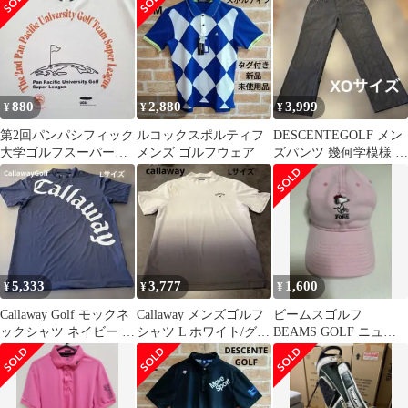
新品
ートバッグ 白
880
2,880
3,999
¥
¥
¥
第2回パンパシフィック
ルコックスポルティフ
DESCENTEGOLF メン
大学ゴルフスーパーリ
メンズ ゴルフウェア
ズパンツ 幾何学模様 黒
ーグ Tシャツ
ブラックXOサイズ
5,333
3,777
1,600
¥
¥
¥
Callaway Golf モックネ
Callaway メンズゴルフ
ビームスゴルフ
ックシャツ ネイビー L
シャツ L ホワイト/グレ
BEAMS GOLF ニュー
サイズ
ー
エラ スヌーピー キャッ
プ コラボ