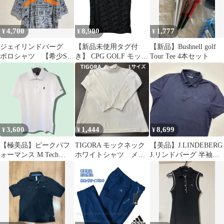
4,700
8,900
1,777
¥
¥
¥
ジェイリンドバーグ
【新品未使用タグ付
【新品】Bushnell golf
ポロシャツ 【希少Sサ
き】 CPG GOLF モック
Tour Tee 4本セット
イズ】ゴルフウェア
ネック ノースリー
ブ ブラック
3,600
1,444
8,699
¥
¥
¥
【極美品】ピークパフ
TIGORA モックネック
【美品】J.LINDEBERG
ォーマンス M Tech
ホワイトシャツ メン
J.リンドバーグ 半袖ポ
Solid Poloゴルフウェア
ズLサイズ
ロシャツ ネイビー L
S