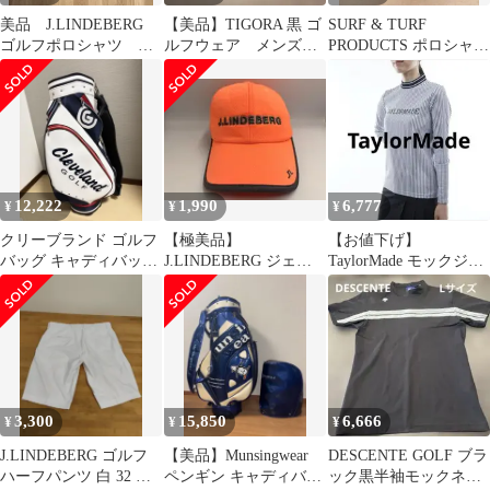
美品 J.LINDEBERG
【美品】TIGORA 黒 ゴ
SURF & TURF
ゴルフポロシャツ L
ルフウェア メンズシ
PRODUCTS ポロシャツ
サイズ
ョートパンツ
ネイビー M
12,222
1,990
6,777
¥
¥
¥
クリーブランド ゴルフ
【極美品】
【お値下げ】
バッグ キャディバッグ
J.LINDEBERG ジェイ
TaylorMade モックジッ
カードバッグ おまけパ
リンドバーグ ゴルフキ
プ トップス M
ター付き
ャップ オレンジJ
3,300
15,850
6,666
¥
¥
¥
J.LINDEBERG ゴルフ
【美品】Munsingwear
DESCENTE GOLF ブラ
ハーフパンツ 白 32 ジ
ペンギン キャディバッ
ック黒半袖モックネッ