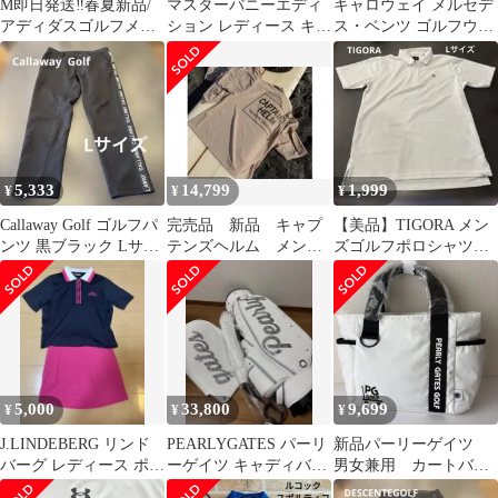
M即日発送‼️春夏新品/
マスターバニーエディ
キャロウェイ メルセデ
アディダスゴルフメン
ション レディース キュ
ス・ベンツ ゴルフウェ
ズ/ストレッチパンツ/ベ
ロット スカート ショー
ア
ルト付き
トパンツ M
5,333
14,799
1,999
¥
¥
¥
Callaway Golf ゴルフパ
完売品 新品 キャプ
【美品】TIGORA メン
ンツ 黒ブラック Lサイ
テンズヘルム メン
ズゴルフポロシャツ
ズ
ズ ロゴ速乾シャツ
ジップアップ白ホワイ
ベージュXL
トLサイズ
5,000
33,800
9,699
¥
¥
¥
J.LINDEBERG リンド
PEARLYGATES パーリ
新品パーリーゲイツ
バーグ レディース ポロ
ーゲイツ キャディバッ
男女兼用 カートバッ
シャツ スカート セット
グ キラキララメ 未使用
グ ゴルフバッグ ト