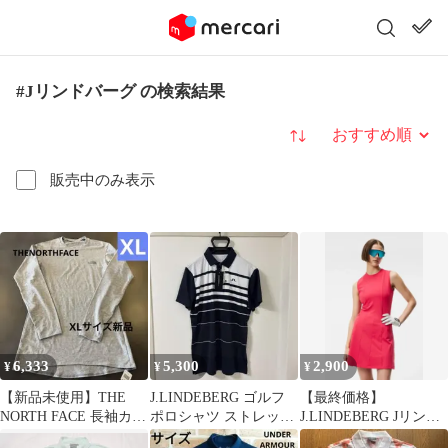
#Jリンドバーグ の検索結果
並び替え
販売中のみ表示
6,333
5,300
2,900
¥
¥
¥
【新品未使用】THE
J.LINDEBERG ゴルフ
【最終価格】
NORTH FACE 長袖カッ
ポロシャツ ストレッ
J.LINDEBERG Jリンド
トソー グレー XL
チ 未使用品 美品
バーグ レディース ワン