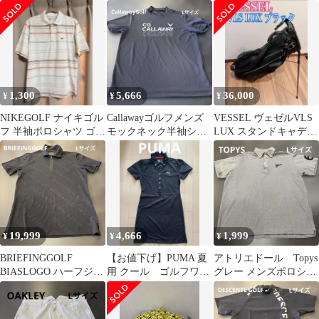
ェイリンドバーグ メン
グ ネイビー 送料無料
クシャツ Lサイズ
ズ
1,300
5,666
36,000
¥
¥
¥
NIKEGOLF ナイキゴル
Callawayゴルフメンズ
VESSEL ヴェゼルVLS
フ 半袖ポロシャツ ゴル
モックネック半袖シャ
LUX スタンドキャディ
フウェア メンズ
ツ ネイビーLサイズ
バッグ 黒
nike
19,999
4,666
1,999
¥
¥
¥
BRIEFINGGOLF
【お値下げ】PUMA 夏
アトリエドール Topys
BIASLOGO ハーフジッ
用 クール ゴルフワン
グレー メンズポロシャ
プアップポロシャツ 黒
ピース M
ツ ロゴ付き Lサイズ
L