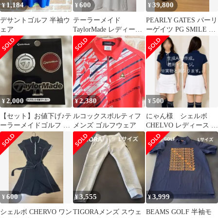
1,184
600
39,800
¥
¥
¥
デサントゴルフ 半袖ウ
テーラーメイド
PEARLY GATES パーリ
ェア
TaylorMade レディース
ーゲイツ PG SMILE キ
ゴルフ ポロシャツ XS
ャディバッグ 美品
2,000
2,380
500
¥
¥
¥
【セット】お値下げ♪テ
ルコックスポルティフ
にゃん様 シェルボ
ーラーメイドゴルフ マ
メンズ ゴルフウェア
CHELVO レディース ゴ
ーカー×2 土台×1 新品
ルフ ポロシャツ 半袖
&used
600
3,555
3,999
¥
¥
¥
シェルボ CHERVO ワン
TIGORAメンズ スウェ
BEAMS GOLF 半袖モ