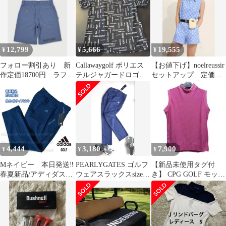
12,799
5,666
19,555
¥
¥
¥
フォロー割引あり 新
Callawaygolf ポリエス
【お値下げ】noelreussir
作定価18700円 ラフロ
テルジャガードロゴ半
セットアップ 定価
ッグ ストレッチハー
袖シャツLネイビーLサ
¥45,000 ブルー
フパンツ
イズ
4,444
3,180
7,900
¥
¥
¥
Mネイビー 本日発送‼️
PEARLYGATES ゴルフ
【新品未使用タグ付
春夏新品/アディダスゴ
ウェアスラックスsize6
き】 CPG GOLF モック
ルフメンズ/ストレッチ
(L位)グレンチェック
ネック ノースリー
パンツ
ブ ピンク