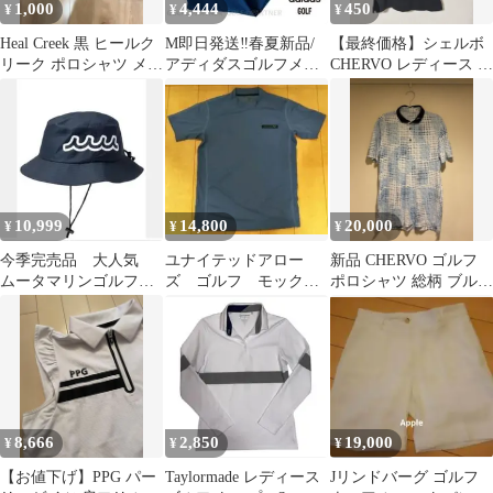
1,000
4,444
450
¥
¥
¥
Heal Creek 黒 ヒールク
M即日発送‼️春夏新品/
【最終価格】シェルボ
リーク ポロシャツ メン
アディダスゴルフメン
CHERVO レディース ポ
ズ ゴルフ
ズ/ストレッチパンツ/ベ
ロシャツ ノースリーブ
ルト付き
襟付き
10,999
14,800
20,000
¥
¥
¥
今季完売品 大人気
ユナイテッドアロー
新品 CHERVO ゴルフ
ムータマリンゴルフ
ズ ゴルフ モックネ
ポロシャツ 総柄 ブルー
メンズ バケットハッ
ック
48 シェルボ ウエア
ト ネイビー
8,666
2,850
19,000
¥
¥
¥
【お値下げ】PPG パー
Taylormade レディース
Jリンドバーグ ゴルフ