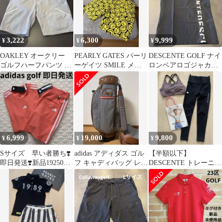
3,222
6,300
9,999
¥
¥
¥
OAKLEY オークリー
PEARLY GATES パーリ
DESCENTE GOLF ナイ
ゴルフハーフパンツ 34
ーゲイツ SMILE メン
ロンベアロゴジャカー
メンズ ライトグレー
ズハーフパンツM
ドモックネック半袖シ
ャツ 黒
6,999
19,000
9,800
¥
¥
¥
Sサイズ 早い者勝ち❣️
adidas アディダス ゴル
【半額以下】
即日発送❣️新品19250
フ キャディバッグ レデ
DESCENTE トレーニン
円 アディダスゴル
ィース キャスター付 美
グウェア M
フ セットアップ
品