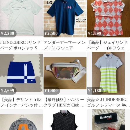
M
ピース XS
2,280
2,580
1,899
¥
¥
¥
J.LINDEBERG Jリンド
アンダーアーマー メン
【新品】ジェイリンド
バーグ ポロシャツ S ゴ
ズ ゴルフウェア
バーグ ゴルフウェ
ルフウェア
ア 半袖 ポロシャツ
ダイヤ スポーツ
2,699
1,400
1,188
¥
¥
¥
【美品】デサントゴル
【最終価格】ヘンリー
美品☆ J.LINDEBERG
フ インナーパンツ付 ス
クラブ HENRY Club ポ
ゴルフ レディース 半袖
カート ブルー×ホワイ
ーチ ゴルフ ボールポー
ポロシャツ XS ウエア
ト Sサイズ
チ