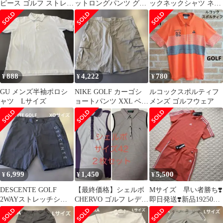
ピース ゴルフ ストレッ
ットロングパンツ グレ
ックネックシャツ ネイ
チ L 襟付き 半袖
ー Lサイズ
ビー L
888
4,222
780
¥
¥
¥
GU メンズ半袖ポロシ
NIKE GOLF カーゴシ
ルコックスポルティフ
ャツ Lサイズ
ョートパンツ XXL ベー
メンズ ゴルフウェア
ジュ
6,999
1,450
5,500
¥
¥
¥
DESCENTE GOLF
【最終価格】シェルボ
Mサイズ 早い者勝ち❣️
2WAYストレッチショ
CHERVO ゴルフ レディ
即日発送❣️新品19250
ートパンツ黒 XOサイ
ース ノースリーブ スト
円 アディダスゴル
ズ
レッチ
フ セットアップ