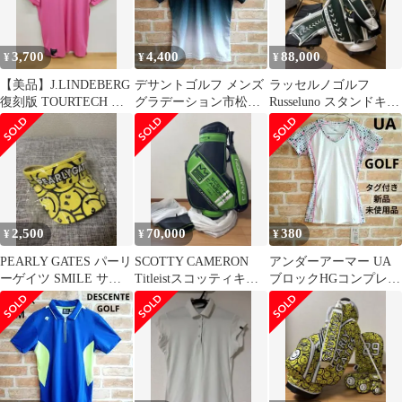
3,700
4,400
88,000
¥
¥
¥
【美品】J.LINDEBERG
デサントゴルフ メンズ
ラッセルノゴルフ
復刻版 TOURTECH ポ
グラデーション市松柄
Russeluno スタンドキャ
ロシャツ 日本L相当
プリントリバースメッ
ディバッグ レースアッ
シュシャツ
プ
2,500
70,000
380
¥
¥
¥
PEARLY GATES パーリ
SCOTTY CAMERON
アンダーアーマー UA
ーゲイツ SMILE サン
Titleistスコッティキャ
ブロックHGコンプレッ
バイザー フリー 美品
メロンキャディバッグ
ションSS