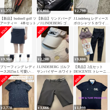
1,777
4,000
2,799
¥
¥
¥
【新品】bushnell golf ツ
【新品】リンドバーグ
J.Lindeberg レディース
アーティー 4本セット
／J.LINDEBERG ゴル
ポロシャツ S ホワイト/
フ 冷感カートシート 非
ネイビー
売品
9,900
2,200
9,800
¥
¥
¥
ブリーフィング レディ
J.LINDEBERG ゴルフ
【美品】2点セット
ース2025ss L 可愛い
サンバイザー ホワイト
DESCENTE トレーニン
おしゃれ 紺
グウェア
2,770
3,666
1,999
¥
¥
¥