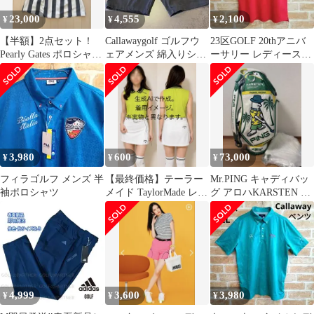
23,000
4,555
2,100
¥
¥
¥
【半額】2点セット！
Callawaygolf ゴルフウ
23区GOLF 20thアニバ
Pearly Gates ポロシャツ
ェアメンズ 綿入りショ
ーサリー レディースポ
&スカート
ートパンツ黒 Lサイズ
ロシャツ
3,980
600
73,000
¥
¥
¥
フィラゴルフ メンズ 半
【最終価格】テーラー
Mr.PING キャディバッ
袖ポロシャツ
メイド TaylorMade レデ
グ アロハKARSTEN 限
ィース ノースリーブ
定モデルCB-N2301
XS
4,999
3,600
3,980
¥
¥
¥