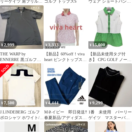
リーゲイツ 肩フリルト
ゴルフ トップスS
ウェア ショートパンツ
ップス
レディース ゴルフ ショ
ーパン
2,999
3,333
15,000
¥
¥
¥
THE WARP by
【新品】60%off！viva
【新品未使用タグ付
ENNERRE 黒ゴルフポ
heart ピンクトップス
き】 CPG GOLF ノース
ロシャツ ハーフジップ
M
リーブ ポロシャツ
L
フレア
7,500
4,444
9,299
¥
¥
¥
J.LINDEBERG ゴルフ
Mネイビー 即日発送‼️
1番 未使用 パーリー
ポロシャツ ホワイト/グ
春夏新品/アディダスゴ
ゲイツ マスターバニ
レー S バックブリッジ
ルフメンズ/ストレッチ
ーエディション モッ
パンツ
クネックシャツ 黒