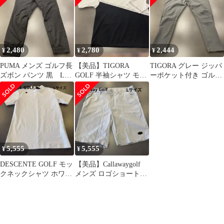
2,480
2,780
2,444
¥
¥
¥
PUMA メンズ ゴルフ長
【美品】TIGORA
TIGORA グレー ジッパ
ズボン パンツ 黒 Lサ
GOLF 半袖シャツ モッ
ーポケット付き ゴルフ
イズ
クネック L ホワイト/
パンツ Lサイズ
ブラック
5,555
5,555
¥
¥
DESCENTE GOLF モッ
【美品】Callawaygolf
クネックシャツ ホワイ
メンズ ロゴショートパ
トLサイズ
ンツグレー Lサイズ