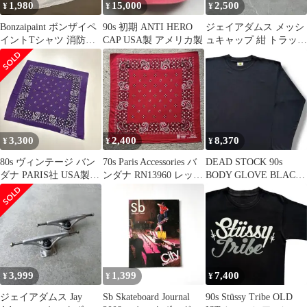
1,980
15,000
2,500
¥
¥
¥
Bonzaipaint ボンザイペ
90s 初期 ANTI HERO
ジェイアダムス メッシ
イントTシャツ 消防車
CAP USA製 アメリカ製
ュキャップ 紺 トラッカ
東京消防庁 消防士古着
ーハット スケーター
Y2K
3,300
2,400
8,370
¥
¥
¥
80s ヴィンテージ バン
70s Paris Accessories バ
DEAD STOCK 90s
ダナ PARIS社 USA製
ンダナ RN13960 レッド
BODY GLOVE BLACK
RN13960 パープル
①
ロンT 黒 ①
3,999
1,399
7,400
¥
¥
¥
ジェイアダムス Jay
Sb Skateboard Journal
90s Stüssy Tribe OLD