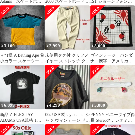
Adams スケートボー
2008 スケートボード ス
IST ショーンフォント
ド トラック TRUCK
ケボー
黒 Tシャツ
3,100
2,999
8,000
¥
¥
¥
＋*1様 A Bathing Ape 希
未使用タグ付 クリフメ
ヴィンテージ バンダ
少カラー スケーター
イヤー ストレッチ クラ
ナ 漢字 アメリカ製
y2k カットソー
イミングパンツ アウト
RN14193 WAMCRAFT
ドアSK8
6,899
4,299
5,880
¥
¥
¥
新品 Z-FLEX JAY
00s USA製 Jay adams tシ
PENNY ペニータイプ街
ADAMS USA規格 Tシ
ャツ ヴィンテージ ドッ
乗 Stereoステレオミニ
ャツ オールドスケート
グタウン
クルーザー スケートボ
ード