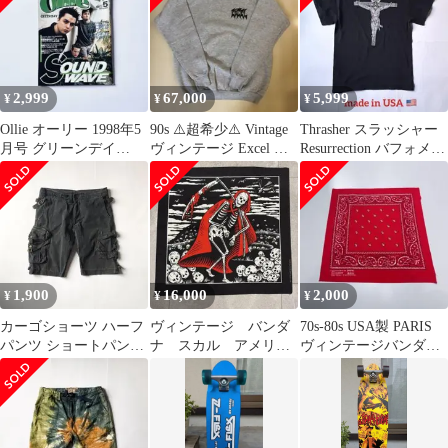
2,999
67,000
5,999
¥
¥
¥
Ollie オーリー 1998年5
90s ⚠️超希少⚠️ Vintage
Thrasher スラッシャー
月号 グリーンデイ
ヴィンテージ Excel ス
Resurrection バフォメッ
GREEN DAY SK8
ウェット
ト Tシャツ
1,900
16,000
2,000
¥
¥
¥
カーゴショーツ ハーフ
ヴィンテージ バンダ
70s-80s USA製 PARIS
パンツ ショートパンツ
ナ スカル アメリカ
ヴィンテージバンダナ
多機能大容量ポケット
製 古着 グリムリー
赤 ジェイアダムス
短パン 夏
パー RN16463