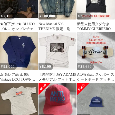
7,100
100,000
2,599
¥
¥
¥
★値下げ中★ BLUCO
New Manual 506
新品未使用タグ付き
ブルコ オンブレチェッ
THENIME 限定 別
TOMMY GUERRERO
ク ネルシャツ L
注 デニムジャケット
トミーゲレロ Ｔシャツ
スケボー
92,000
8,199
28,680
¥
¥
¥
⚠️ 激レア品 ⚠️ 90s
【未開封】JAY ADAMS
ALVA skate スケボー ス
Vintage DOG TOWN
メモリアル フォト Tシ
ケートボード デッキ
USA製
ャツ M デッドストック
BELA クルーザー