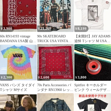
3,900
21,260
8,199
¥
¥
¥
60s RN14193 vintage
90s SKATEBOARD
【未開封】JAY ADAMS
BANDANA USA製 山田
TRUCK USA VINTAGE
追悼 Tシャツ M USA製
蓮
Tシャツ
OSIRIS
2,300
2,600
3,800
¥
¥
¥
VANS バンズ タイダイ
70s Paris Accessories バ
Spitfire キーホルダー
Tシャツ Mサイズ
ンダナ RN13960 レッド
ピンク ウィールデザイ
②
ン 希少カラー