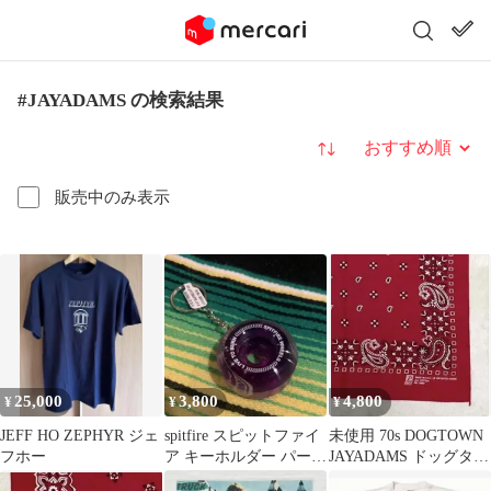
#JAYADAMS の検索結果
並び替え
販売中のみ表示
25,000
3,800
4,800
¥
¥
¥
JEFF HO ZEPHYR ジェ
spitfire スピットファイ
未使用 70s DOGTOWN
フホー
ア キーホルダー パープ
JAYADAMS ドッグタウ
ル 希少
ン ジェイアダムス