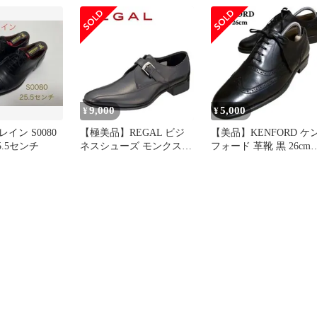
9,000
5,000
¥
¥
イン S0080
【極美品】REGAL ビジ
【美品】KENFORD ケ
5.5センチ
ネスシューズ モンクスワ
フォード 革靴 黒 26cm
ール 黒
EEE ウイングチップ