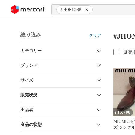
ンツにスキップ
#JHONLOBB
絞り込み
#JH
クリア
カテゴリー
販売
ブランド
サイズ
販売状況
出品者
13,700
¥
MIUMIU
商品の状態
ズ シング
ップ 赤