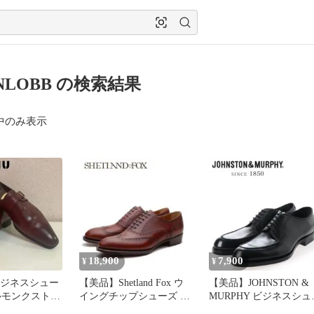
ONLOBB の検索結果
中のみ表示
18,900
7,900
¥
¥
 ビジネスシュー
【美品】Shetland Fox ウ
【美品】JOHNSTON &
ルモンクストラ
イングチップシューズ ケ
MURPHY ビジネスシュ
ンジントンII 濃茶
ズ Uチップ 黒