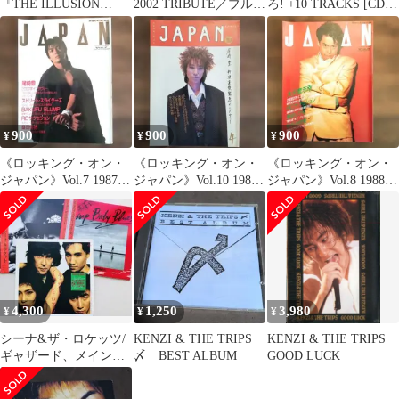
『THE ILLUSION
2002 TRIBUTE／ブルー
ろ! +10 TRACKS [CD]
ALLERGY』
ハーツ／極美盤
アルバム
900
900
900
¥
¥
¥
《ロッキング・オン・
《ロッキング・オン・
《ロッキング・オン・
ジャパン》Vol.7 1987年
ジャパン》Vol.10 1988
ジャパン》Vol.8 1988年
11月
年4月
1月
4,300
1,250
3,980
¥
¥
¥
シーナ&ザ・ロケッツ/
KENZI & THE TRIPS
KENZI & THE TRIPS
ギャザード、メインソ
〆 BEST ALBUM
GOOD LUCK
ングス、ピンナップベ
イビーブルース