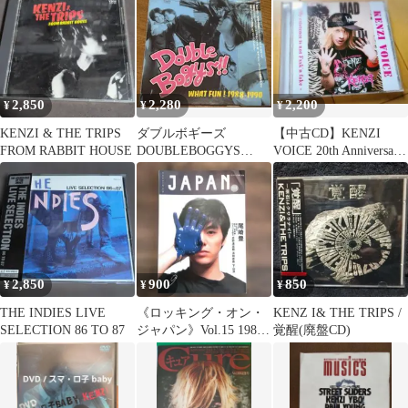
2,850
2,280
2,200
¥
¥
¥
KENZI & THE TRIPS
ダブルボギーズ
【中古CD】KENZI
FROM RABBIT HOUSE
DOUBLEBOGGYS
VOICE 20th Anniversary
WHAT FUN! 1988-1990
CD
2,850
900
850
¥
¥
¥
THE INDIES LIVE
《ロッキング・オン・
KENZ I& THE TRIPS /
SELECTION 86 TO 87
ジャパン》Vol.15 1988
覚醒(廃盤CD)
年9月