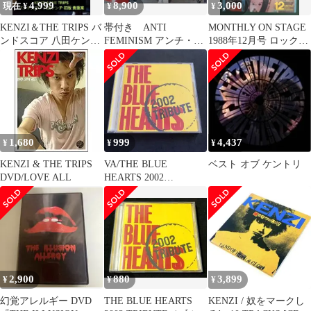
4,999
8,900
3,000
現在 ¥
¥
¥
KENZI＆THE TRIPS バ
帯付き ANTI
MONTHLY ON STAGE
ンドスコア 八田ケンヂ
FEMINISM アンチ・フ
1988年12月号 ロック雑
初版 貴重楽
ェミニズム 狂犯・差
誌
別・非日常的
1,680
999
4,437
¥
¥
¥
KENZI & THE TRIPS
VA/THE BLUE
ベスト オブ ケントリ
DVD/LOVE ALL
HEARTS 2002
TRIBUTE
2,900
880
3,899
¥
¥
¥
幻覚アレルギー DVD
THE BLUE HEARTS
KENZI / 奴をマークし