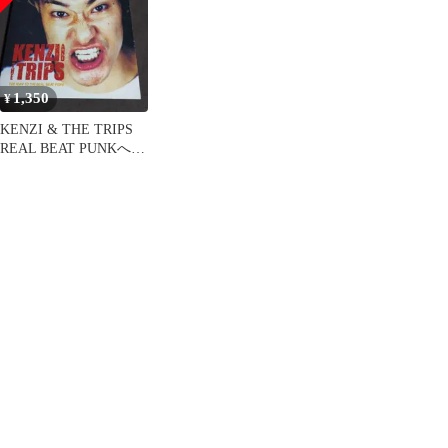
1,350
¥
KENZI & THE TRIPS
REAL BEAT PUNKへの
道