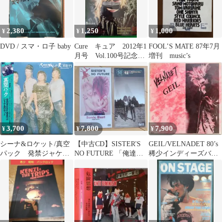
2,380
1,250
1,000
¥
¥
¥
DVD / スマ・ロ子 baby
Cure キュア 2012年1
FOOL’S MATE 87年7月
月号 Vol.100号記念
増刊 music’s
Sadie
3,700
7,800
7,900
¥
¥
¥
シーナ&ロケット/真空
【中古CD】SISTER'S
GEIL/VELNADET 80’s
パック 発禁ジャケッ
NO FUTURE 「俺達に
稀少インディーズバン
ト 帯付き 稀少初盤
明日はない」他
ド 入手困難！ レア盤
LPレコード