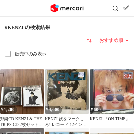
#KENZI の検索結果
並び替え
販売中のみ表示
1,200
4,000
600
¥
¥
¥
邦楽CD KENZI & THE
KENZI 奴をマークし
KENZI 『ON TIME』
TRIPS CD 2枚セット
ろ! レコード 12インチ
punk
ジャパコア パンク