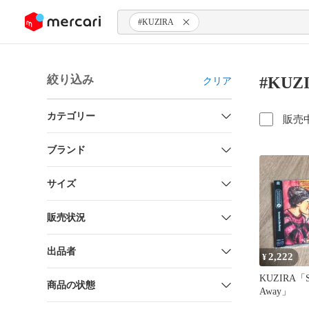
ンツにスキップ
#KUZIRA
絞り込み
#KUZ
クリア
カテゴリー
販売
ブランド
サイズ
販売状況
出品者
2,222
¥
KUZIRA「Sm
商品の状態
Away」