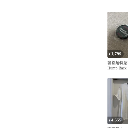
1,799
¥
響都超特急20
Hump Ba
ャ
4,555
¥