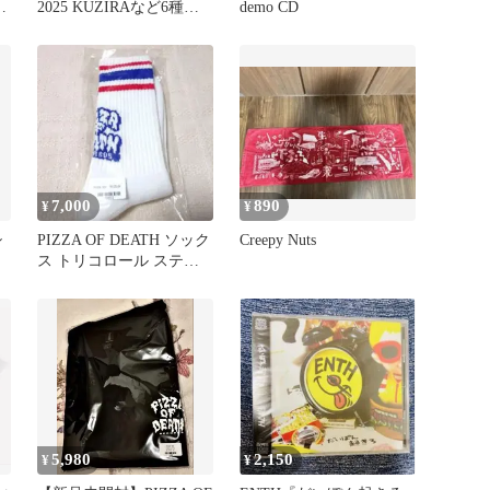
サ
2025 KUZIRAなど6種類3
demo CD
セット 缶バッジ ガチャ
7,000
890
¥
¥
シ
PIZZA OF DEATH ソック
Creepy Nuts
ス トリコロール ステッ
カー付き
5,980
2,150
¥
¥