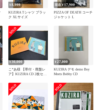
8,999
17,900
¥
現在 ¥
ご
KUZIRA Tシャツ ブラッ
PIZZA OF DEATH コーチ
ク XLサイズ
ジャケット L
30,000
27,000
¥
¥
こ*あ様 ​【帯付・廃盤レ
KUZIRA デモ demo Boy
ア】KUZIRA CD 2枚セッ
Meets Bobby CD
ト デモ 邦楽パンク