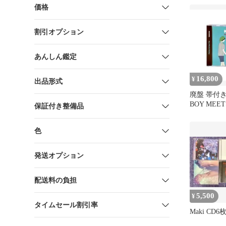
価格
割引オプション
あんしん鑑定
16,800
¥
出品形式
廃盤 帯付き 
BOY MEET
保証付き整備品
DEMO デ
色
発送オプション
配送料の負担
5,500
¥
タイムセール割引率
Maki CD