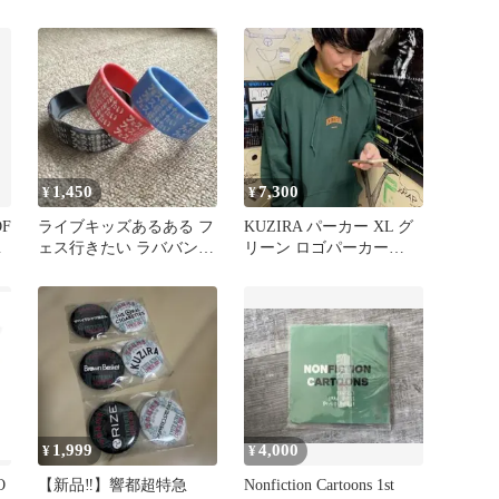
1,450
7,300
¥
¥
F
ライブキッズあるある フ
KUZIRA パーカー XL グ
ェス行きたい ラババン 3
リーン ロゴパーカー
個
PIZZA OF DEATH
1,999
4,000
¥
¥
O
【新品‼️】響都超特急
Nonfiction Cartoons 1st