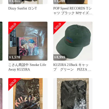
1,300
1,200
¥
¥
Dizzy Sunfist ロンT
POP Speed RECORDS Tシ
ャツ ブラック Mサイズ
難波章浩
1,570
8,999
¥
¥
こさん商談中 Smoke Life
KUZIRA 21Buck キャッ
Away KUZIRA
プ グリーン PIZZA OF
DEATH