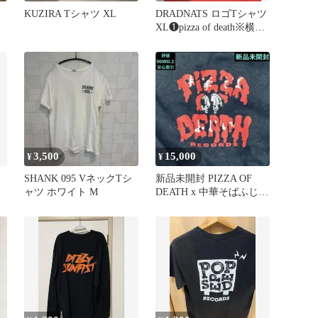
KUZIRA Tシャツ XL
DRADNATS ロゴTシャツ
XL❶pizza of death※横山
健
3,500
15,000
¥
¥
SHANK 095 VネックTシ
新品未開封 PIZZA OF
ャツ ホワイト M
DEATH x 中華そばふじい
TEE L