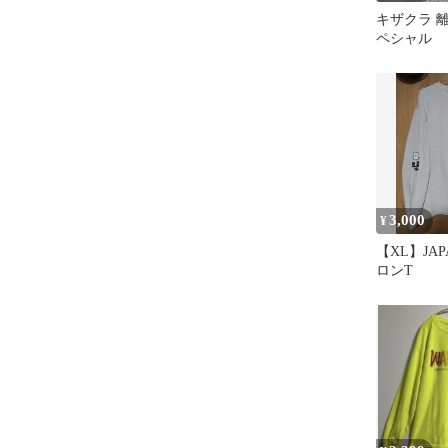
キザクラ 離
ペシャル
3,000
¥
【XL】JAPA
ロンT