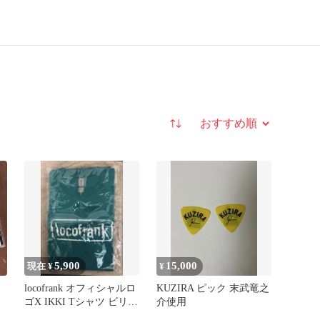
並び替え
5,900
15,000
現在 ¥
¥
locofrank オフィシャルロ
KUZIRA ピック 末武竜之
ゴX IKKI Tシャツ ビリジ
介使用
アンX白