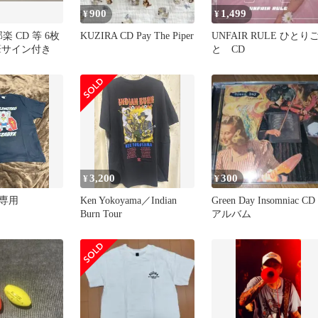
900
1,499
¥
¥
邦楽 CD 等 6枚
KUZIRA CD Pay The Piper
UNFAIR RULE ひとり
筆サイン付き
と CD
3,200
300
¥
¥
専用
Ken Yokoyama／Indian
Green Day Insomniac CD
Burn Tour
アルバム