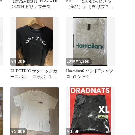
rt
【新品未開封】PIZZA OF
ENTH『だいぽん起きろ
DEATH ピザオブデス T
（美品）』【※ サブスク
シャツ XL ②
未配信】
1,200
5,900
¥
現在 ¥
ELECTRIC サタニックカ
Hawaiian6 バンドTシャツ
ーニバル コラボ Tシ
ロゴTシャツ
ャツ 黒 ブラック
5,000
3,500
¥
¥