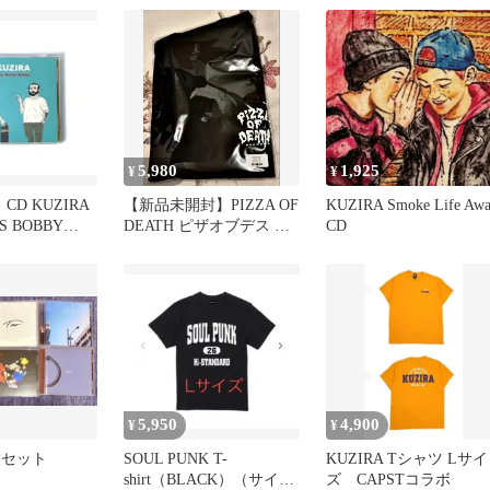
5,980
1,925
¥
¥
CD KUZIRA
【新品未開封】PIZZA OF
KUZIRA Smoke Life Aw
S BOBBY
DEATH ピザオブデス T
CD
モ
シャツ XL ③
5,950
4,900
¥
¥
6枚セット
SOUL PUNK T-
KUZIRA Tシャツ Lサイ
shirt（BLACK）（サイ
ズ CAPSTコラボ