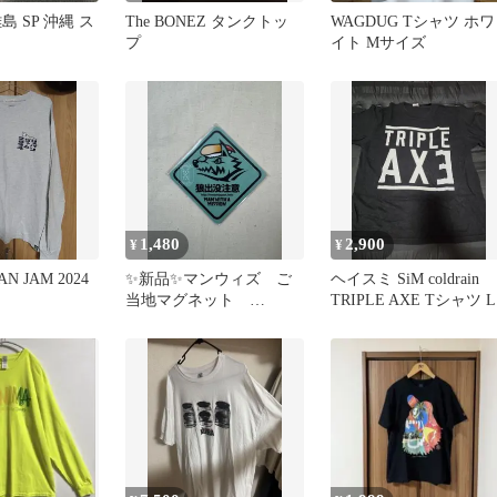
島 SP 沖縄 ス
The BONEZ タンクトッ
WAGDUG Tシャツ ホワ
プ
イト Mサイズ
1,480
2,900
¥
¥
N JAM 2024
✨新品✨マンウィズ ご
ヘイスミ SiM coldrain
当地マグネット
TRIPLE AXE Tシャツ L
2023.08.19 北海道ver.