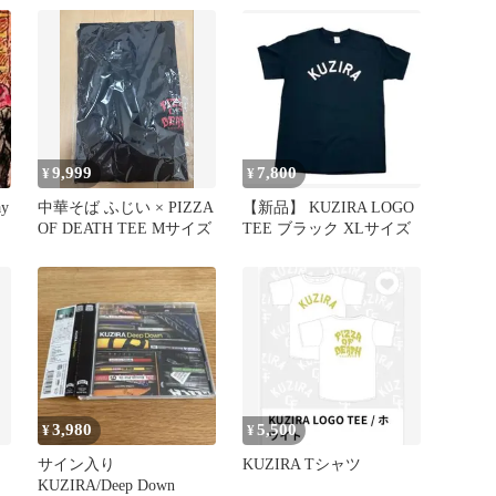
9,999
7,800
¥
¥
ay
中華そば ふじい × PIZZA
【新品】 KUZIRA LOGO
OF DEATH TEE Mサイズ
TEE ブラック XLサイズ
3,980
5,500
¥
¥
サイン入り
KUZIRA Tシャツ
KUZIRA/Deep Down