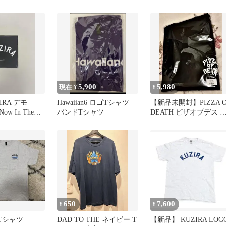
ズ：L）
5,900
5,980
現在 ¥
¥
IRA デモ
Hawaiian6 ロゴTシャツ
【新品未開封】PIZZA O
 Now In The
バンドTシャツ
DEATH ピザオブデス T
シャツ XL
650
7,600
¥
¥
：Tシャツ
DAD TO THE ネイビー T
【新品】 KUZIRA LOG