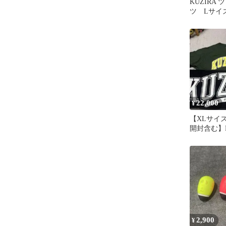
KUZIRA
ツ Lサイ
22,000
¥
【XLサイ
開封含む】K
期〜定番グ
セット
2,900
¥