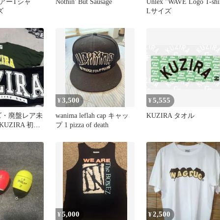
 ツアーTシャ
Nothin' But Sausage
Unlex "WAVE Logo T-shi
ズ
Lサイズ
3,500
5,555
¥
¥
ズ・廃盤レア未
wanima leflah cap キャッ
KUZIRA タオル
UZIRA 初
プ 1 pizza of death
ッズ 豪華3点
5,000
2,500
¥
¥