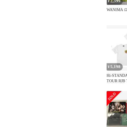
2,399
¥
WANIMA 
5,198
¥
Hi-STAND
TOUR RJB
イトXLサ