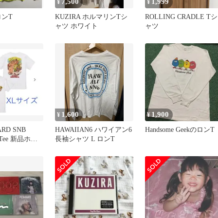
7,500
1,999
¥
¥
ロンT
KUZIRA ホルマリンTシ
ROLLING CRADLE Tシ
ャツ ホワイト
ャツ
1,600
1,900
¥
¥
ARD SNB
HAWAIIAN6 ハワイアン6
Handsome GeekのロンT
 Tee 新品ホワ
長袖シャツ L ロンT
イズ