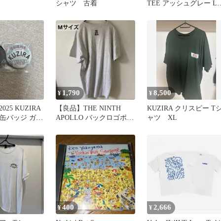
シャツ 古着
TEE アッシュグレー L
イズ
1,790
8,500
¥
¥
25 KUZIRA
【良品】THE NINTH
KUZIRA クリスピー T
ck 缶バッジ ガチ
APOLLO バックロゴポケ
ャツ XL
TシャツMサイズ
400
2,666
¥
¥