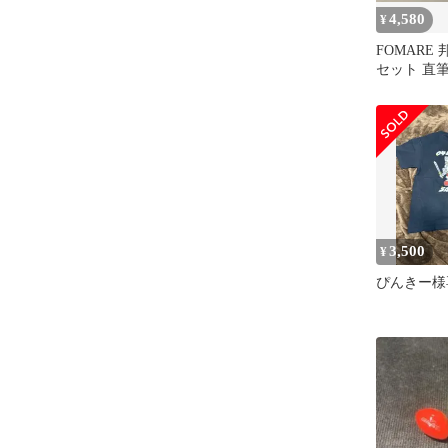
4,580
¥
FOMARE 
セット 直
3,500
¥
ぴんきー様