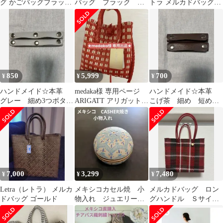
グ かごバッグブラック
バッグ ブラック か
トラ メルカドバッグ
×アイボリー
ごバッグ
ROMBO ロンボ かごバ
ッグ
850
5,999
700
¥
¥
¥
ハンドメイド☆本革
medaka様 専用ページ
ハンドメイド☆本革
グレー 細め3つボタ
ARIGATT アリガット
こげ茶 細め 短め
ン バッグハンドル
カゴバッグ
バッグハンドル ハン
ハンドルカバー
ドルカバー
7,000
3,299
7,480
¥
¥
¥
Letra（レトラ） メルカ
メキシコカセル焼 小
メルカドバッグ ロン
ドバッグ ゴールド
物入れ ジュエリーア
グハンドル Ｓサイ
クセサリーケース セ
ズ レトラ
ルビン焼き 豆盆栽鉢