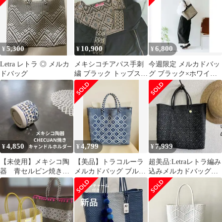
5,300
10,900
6,800
¥
¥
¥
Letra レトラ ◎ メルカ
メキシコチアパス手刺
今週限定 メルカドバッ
ドバッグ
繍 ブラック トップス
グ ブラック×ホワイト
M プエブラ 伝統ハ
幾何学模様 オルネドフ
ンドメイド 手仕事
ォイユ
4,850
4,799
7,999
¥
¥
¥
【未使用】メキシコ陶
【美品】トラコルーラ
⁠超美品:Letraレトラ編み
器 青セルビン焼き
メルカドバッグ ブル
込みメルカドバッグト
チェクアン焼き キャ
ー オルネドフォイユ
ートバッグブラック黒⁠S
ンドルホルダー
購入
サイズ