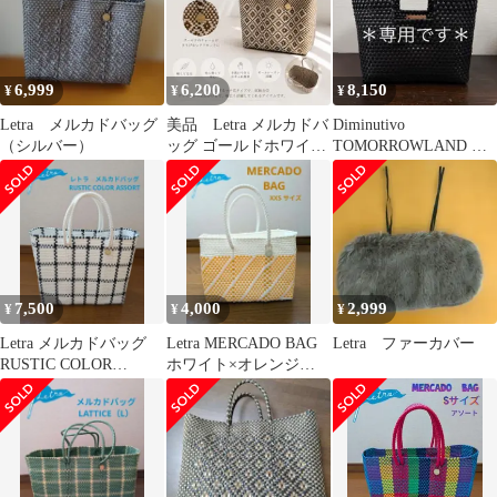
6,999
6,200
8,150
¥
¥
¥
Letra メルカドバッグ
美品 Letra メルカドバ
Diminutivo
（シルバー）
ッグ ゴールドホワイト
TOMORROWLAND ハ
XS 浴衣 着物 人気
ンドルバッグ です♩
7,500
4,000
2,999
¥
¥
¥
Letra メルカドバッグ
Letra MERCADO BAG
Letra ファーカバー
RUSTIC COLOR
ホワイト×オレンジ
ASSORT
XXSサイズ