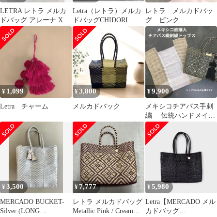
LETRA レトラ メルカ
Letra（レトラ）メルカ
レトラ メルカドバッ
ドバッグ アレーナ XS
ドバッグCHIDORI
グ ピンク
ブラック×ゴールド
White Yellow
1,099
3,800
9,900
¥
¥
¥
Letra チャーム
メルカドバック
メキシコチアパス手刺
繍 伝統ハンドメイ
ド 手仕事伝統織トッ
プス ブラウス
3,500
7,777
5,980
¥
¥
¥
MERCADO BUCKET-
レトラ メルカドバッグ
Letra【MERCADO メル
Silver (LONG
Metallic Pink / Cream
カドバッグ