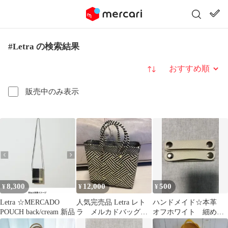
#Letra の検索結果
並び替え
販売中のみ表示
8,300
12,000
500
¥
¥
¥
Letra ☆MERCADO
人気完売品 Letra レト
ハンドメイド☆本革
POUCH back/cream 新品
ラ メルカドバッグ S
オフホワイト 細め短
サイズ
め バッグハンドルカ