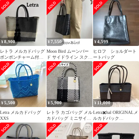
HANDLE)メルカド
(XS)
MIMOSA(SH/S)】
8,900
7,550
4,599
¥
¥
¥
レトラ メルカドバッグ
Moon Bird ムーンバー
ヒロフ ショルダート
ポンポンチャーム付き
ド サイドライン スクエ
ートバッグ
ブラック×クリーム
ア メルカドバッグ です
♩
5,500
5,900
11,000
¥
¥
¥
Letra メルカドバッグ
レトラ カゴバッグ メル
Letra✖️hal ORIGINALメ
XXS
カドバッグ ミニサイズ
ルカドバック
白黒
☆CHIWAWA