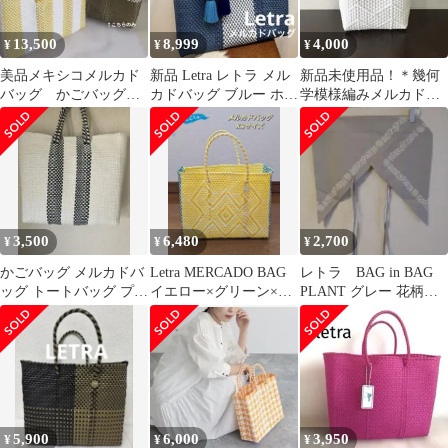
13,500
8,999
4,000
¥
¥
¥
美品メキシコメルカド
新品 Letra レトラ メル
新品未使用品！＊幾何
バッグ かごバッグ
カドバッグ ブルー ホワ
学模様編みメルカドか
レトラオホデメックス
イト チャーム タッセル
ごトートバッグ ホワイ
Lady Paola
付
トカラー
3,500
6,480
2,700
¥
¥
¥
かごバッグ メルカドバ
Letra MERCADO BAG
レトラ BAG in BAG
ッグ トートバッグ プラ
イエロー×グリーン×ホ
PLANT グレー 花柄プ
スチック製 インポー
ワイト XSサイズ
リント
ト
5,900
6,000
3,950
¥
¥
¥