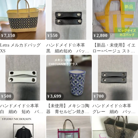
バー
7,150
550
2,800
¥
¥
¥
Letra メルカドバッグ
ハンドメイド☆本革
【新品・未使用】イエ
XS
黒 細め短め バッグ
ロー×ベージュ ストラ
ハンドル ハンドルカ
イプ かごバッグ 大き
バー
め トートバッグ
500
3,699
700
¥
¥
¥
ハンドメイド☆本革
【未使用】メキシコ陶
ハンドメイド☆本革
白 細め 短め バッ
器 青セルビン焼き
グレー 細め バッグ
グハンドル ハンドル
チェクアン焼き テキ
ハンドル ハンドルカ
カバー
ーラグラスショット
バー