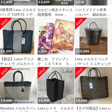
5,890
4,699
550
¥
¥
¥
S様専用 Letra メルカド
セルビン焼きメキシコ
ハンドメイド☆本革
バッグ TAPETE ミディ
雑貨骸骨 Javier
シルバー 細め短め
アム トートプラカゴ
SERVIN 死者の日リメ
バッグハンドルカバー
ンバーミー
6,000
450
10,000
¥
¥
¥
【新品】Letra×アコメ
艦これ ファンブッ
Letra メルカドバッグ
ヤ レトラ メルカドバッ
ク ＬＥＴＲＡ ３冊
バケット ミニチェック
グ ブルー ホワイト
セット（同人誌）
6,000
6,900
6,000
¥
¥
¥
Moonbird メルカドバッ
Letra レトラ メルカド
【タグ付新品】Letra レ