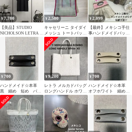
7,780
2,500
2,099
¥
¥
¥
【美品】STUDIO
キャセリーニ タイダイ
【最終】メキシコ手仕
NICHOLSON LETRA バ
メッシュ トートバッグ
事ハンドメイドバッグ
ックロゴ Tシャツ M黒
シースルー チュール パ
チロリアン伝統南米雑
ープル
貨メルカドバッグ春夏
700
9,200
700
¥
¥
¥
ハンドメイド☆本革
レトラ メルカドバッグ
ハンドメイド☆本革
黒 細め 短め バッ
ロングハンドル ホワイ
オフホワイト 細めバ
グハンドル ハンドル
トXS
ッグハンドル ハンド
カバー
ルカバー