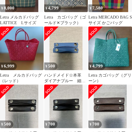
8,000
4,799
7,580
¥
¥
¥
Letra メルカドバッグ
Letra カゴバッグ（ゴ
Letra MERCADO BAG S
LATTICE Lサイズ
ールド✕ブラック）
サイズ かごバッグ
6,999
500
4,799
¥
¥
¥
Letra メルカドバッグ
ハンドメイド☆本革
Letra カゴバッグ（グリ
（レッド）
ダイアナブルー 細め
ーン）
短め バッグハンド
ル ハンドルカバー
500
700
700
¥
¥
¥