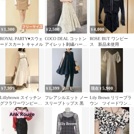
ース
1,300
2,500
4,000
¥
¥
¥
ROYAL PARTY♥スウェ
COCO DEAL コットン
ROSE BUT ワンピー
ードスカート キャメル
アイレット刺繍ハーフ
ス 新品未使用
スリーブワンピース ベ
ージュ 1
7,999
1,399
5,900
¥
¥
現在 ¥
Lillybrown スイッチン
フレアシルエット ノー
Lily Brown リリーブラ
グフラワーワンピー
スリーブトップス 黒
ウン ツイードワンピ
ス acka hinari
ース