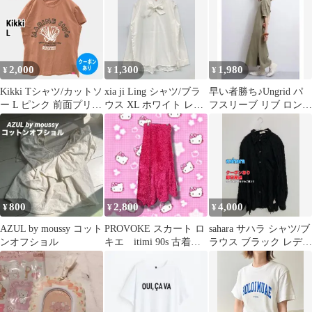
2,000
1,300
1,980
¥
¥
¥
Kikki Tシャツ/カットソ
xia ji Ling シャツ/ブラ
早い者勝ち♪Ungrid パ
ー L ピンク 前面プリン
ウス XL ホワイト レデ
フスリーブ リブ ロング
ト ブランドロゴ ミドル
ィース
ワンピース 半袖
丈 半袖 クルーネック
(丸首) レディース
800
2,800
4,000
¥
¥
¥
AZUL by moussy コット
PROVOKE スカート ロ
sahara サハラ シャツ/ブ
ンオフショル
キエ itimi 90s 古着
ラウス ブラック レディ
shury
ース