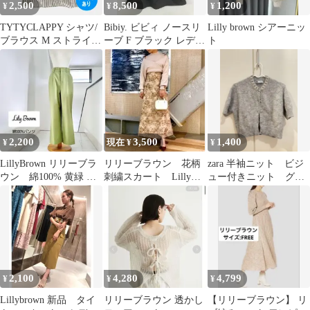
2,500
8,500
1,200
¥
¥
¥
TYTYCLAPPY シャツ/
Bibiy. ビビィ ノースリ
Lilly brown シアーニッ
ブラウス M ストライプ
ーブ F ブラック レディ
ト
柄 刺繍 ワンポイント
ース
ブランドロゴ 半袖 オー
プンカラー ミドル丈 レ
ディース
2,200
3,500
1,400
¥
現在 ¥
¥
LillyBrown リリーブラ
リリーブラウン 花柄
zara 半袖ニット ビジ
ウン 綿100% 黄緑 パ
刺繍スカート Lilly
ュー付きニット グレ
ンツ
brown 刺繍 レース
ー カーディガン
花柄
2,100
4,280
4,799
¥
¥
¥
Lillybrown 新品 タイ
リリーブラウン 透かし
【リリーブラウン】 リ