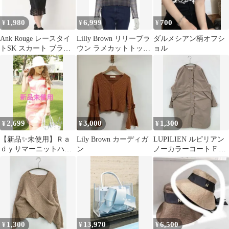
1,980
6,999
700
¥
¥
¥
Ank Rouge レースタイ
Lilly Brown リリーブラ
ダルメシアン柄オフシ
トSK スカート ブラッ
ウン ラメカットトップ
ョル
ク 黒 アンクルージュ
ス シアー キャミ付き
2,699
3,000
1,300
¥
¥
¥
【新品✨未使用】Ｒａ
Lily Brown カーディガ
LUPILIEN ルピリアン
ｄｙサマーニットハー
ン
ノーカラーコート F ベ
トワンピ マーブル
ージュ 無地 ライナー取
タイト Y2Kピンク
外し可 レディース
1,300
13,970
6,500
¥
¥
¥