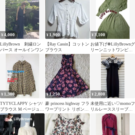
ショート・ミニ丈 フレ
ア レディース
4,000
1,900
3,100
¥
¥
¥
LillyBrown 刺繍ロン
【Ray Cassin】コットン
お値下げ❁LillyBrownグ
パース オールインワン
ブラウス
リーンニットワンピー
ス Mサイズ リリーブ
ラウン
1,300
1,250
2,800
¥
¥
¥
TYTYCLAPPY シャツ/
豪 princess highway フラ
未使用に近い♡momoフ
ブラウス M ベージュ
ワープリント リボンワ
リルレーススリーブコ
コットン チェック柄 ワ
ンピース 6号
ンビドレスRirandture
ンポイント 刺繍 ミドル
丈 長袖 レギュラーカラ
ー レディース