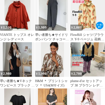
ック)春夏
1,300
1,980
2,000
¥
¥
¥
VIANTE トップス オレ
早い者勝ち★サイドリ
FlowRill シャツ/ブラウ
ンジ レディース
ボンパンツ チャコール
ス Y-9 ベージュ 花柄・
グレー イージーパンツ
ボタニカル柄 ミドル丈
キレイめパンツ
長袖 スタンドカラー レ
ディース
2,980
1,900
2,700
¥
¥
¥
早い者勝ち★Vネック
H&M ＊ プリントシャ
plume-d'or セットアッ
ワンピース ブラック ロ
ツ ＊ US4(Mサイズ)
プ 38 ブラウン レディ
ング丈 黒ワンピ キレイ
ース
め