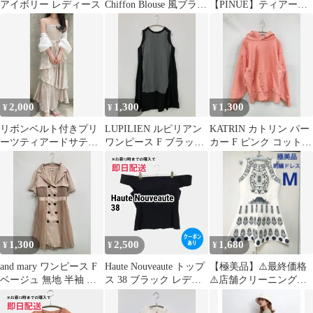
アイボリー レディース
Chiffon Blouse 風ブラウ
【PINUE】ティアード
ス
ニットワンピース
2,000
1,300
1,300
¥
¥
¥
リボンベルト付きプリ
LUPILIEN ルピリアン
KATRIN カトリン パー
ーツティアードサテン
ワンピース F ブラック
カー F ピンク コットン
キャミワンピース
レディース
裏起毛 無地 プルオーバ
◆GRL
ー 長袖 レディース
1,300
2,500
1,680
¥
¥
¥
and mary ワンピース F
Haute Nouveaute トップ
【極美品】⚠️最終価格
ベージュ 無地 半袖 ひ
ス 38 ブラック レディ
⚠️店舗クリーニング
ざ丈 プリーツ レディー
ース
済 定価約８０００
ス
円 刺繍エンボス加工