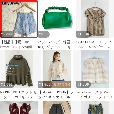
レディース
ットン 無地 リボン シ
プル M
ョート丈 長袖 レディー
ス
5,800
850
1,300
¥
¥
¥
【新品未使用!Lily
ハンドバッグ 韓国
COCO DEAL ココディ
Brown コットン刺繍 シ
nugu グリーン ロキ
ール シャツ/ブラウス 2
ョートパンツ サイズ
エ itimi 奇抜 個性
ベージュ ナイロン 無地
S~M】
古着
フリル 袖なし ミドル丈
レディース
3,000
1,700
1,300
¥
¥
¥
RAPINKNOT ニット/セ
【SUGAR SPOON】ラ
hana hana ベスト M~L
ーター 0 カーキ レディ
ッフルキリカエプルオ
アイボリー レディース
ース
ーバー