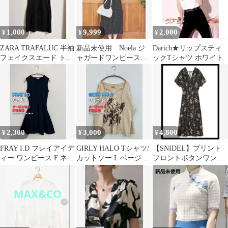
1,000
9,999
2,000
¥
¥
¥
ZARA TRAFALUC 半袖
新品未使用 Noela ジ
Darich★リップスティ
フェイクスエード トッ
ャガードワンピース
ックTシャツ ホワイト
プス ブラック
snidel
2,300
3,000
4,800
¥
¥
¥
FRAY I.D フレイアイデ
GIRLY HALO Tシャツ/
【SNIDEL】プリント
ィー ワンピース F ネイ
カットソー L ベージュ
フロントボタンワンピ
ビー 無地 袖なし フレ
前面プリント リボン ミ
ース 【ブラック】
ア レディース
ドル丈 長袖 Vネック レ
ディース