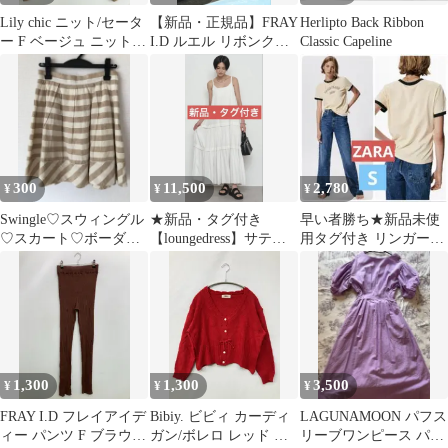
Lily chic ニット/セータ
【新品・正規品】FRAY
Herlipto Back Ribbon
ー F ベージュ ニット
I.D ルエル リボンクリ
Classic Capeline
無地 ショート丈 長袖 V
アミドルバッグ LBLU
ネック レディース
300
11,500
2,780
¥
¥
¥
Swingle♡スウィングル
★新品・タグ付き
早い者勝ち★新品未使
♡スカート♡ボーダー
【loungedress】サテン
用タグ付き リンガーT
♡ストライプ♡刺繍♡
ティアードワンピース
ZARA シンプルコーデ
ベージュ/
1,300
1,300
3,500
¥
¥
¥
FRAY I.D フレイアイデ
Bibiy. ビビィ カーディ
LAGUNAMOON パフス
ィー パンツ F ブラウン
ガン/ボレロ レッド コ
リーブワンピース パー