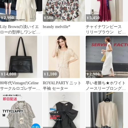
2,990
580
5,450
¥
¥
¥
Lily Brownの淡いイエ
brandy melville*
チャイナワンピース
ローの型押しワンピー
リリーブラウン ピン
ス
ク
14,000
1,100
2,980
¥
¥
¥
80年代VintageのCeline
ROYALPARTY ニット
早い者勝ち★ホワイト
サークルロゴレザート
半袖 セーター
ノースリーブロングワ
ート
ンピース ハイウエスト
二の腕カバー