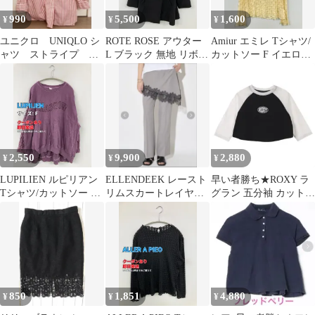
990
5,500
1,600
¥
¥
¥
ユニクロ UNIQLO シ
ROTE ROSE アウター
Amiur エミレ Tシャツ/
ャツ ストライプ 長
L ブラック 無地 リボン
カットソー F イエロー
袖 ピンク
ミドル丈 フードなし ボ
レディース
タン留め レディース
2,550
9,900
2,880
¥
¥
¥
LUPILIEN ルピリアン
ELLENDEEK レースト
早い者勝ち★ROXY ラ
Tシャツ/カットソー F
リムスカートレイヤー
グラン 五分袖 カットソ
パープル 無地 前面プリ
ドパンツ グレー
ー
ント ミドル丈 長袖 ボ
ートネック レディース
850
1,851
4,880
¥
¥
¥