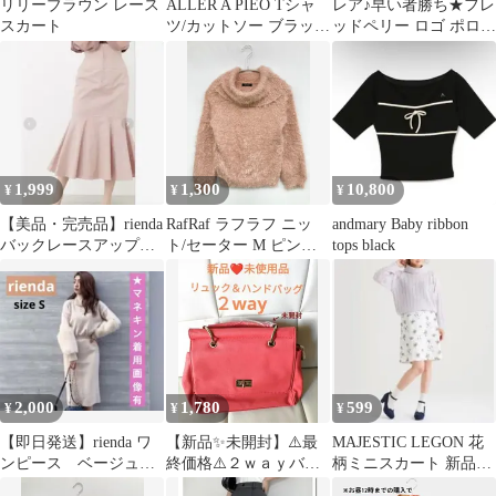
リリーブラウン レース
ALLER A PIEO Tシャ
レア♪早い者勝ち★フレ
スカート
ツ/カットソー ブラック
ッドペリー ロゴ ポロシ
無地 レース ミドル丈
ャツ ネイビー バックプ
長袖 クルーネック(丸
リーツ
首) レディース
1,999
1,300
10,800
¥
¥
¥
【美品・完売品】rienda
RafRaf ラフラフ ニッ
andmary Baby ribbon
バックレースアップマ
ト/セーター M ピンク
tops black
ーメイドスカート ピ
レディース
ンク
2,000
1,780
599
¥
¥
¥
【即日発送】rienda ワ
【新品✨未開封】⚠️最
MAJESTIC LEGON 花
ンピース ベージュ
終価格⚠️２ｗａｙバッ
柄ミニスカート 新品タ
ファー
グ(ハンドバッグ＆リュ
グ付き