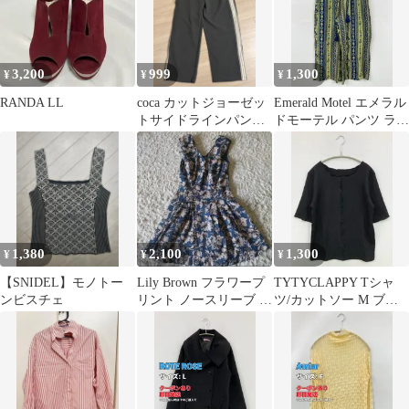
3,200
999
1,300
¥
¥
¥
RANDA LL
coca カットジョーゼッ
Emerald Motel エメラル
トサイドラインパン
ドモーテル パンツ ライ
ツ ジャージ チャコ
トグリーン レディース
ール
1,380
2,100
1,300
¥
¥
¥
【SNIDEL】モノトー
Lily Brown フラワープ
TYTYCLAPPY Tシャ
ンビスチェ
リント ノースリーブ ワ
ツ/カットソー M ブラ
ンピース
ック 無地 半袖 ボート
ネック レディース