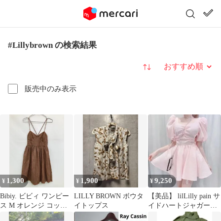
#Lillybrown の検索結果
並び替え
販売中のみ表示
1,300
1,900
9,250
¥
¥
¥
Bibiy. ビビィ ワンピー
LILLY BROWN ボウタ
【美品】 lilLilly pain サ
ス M オレンジ コット
イトップス
イドハートジャガード
ン チェック柄 袖なし
チュニック