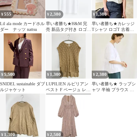
555
2,380
1,380
¥
¥
¥
Lil ala mode カードホル
早い者勝ち★H&M 完
早い者勝ち★カレッジ
ダー ナッツ nattsu
売 新品タグ付き ロゴT
Tシャツ ロゴT 古着好
Tシャツ シンプルコー
き メンズライク プリン
デ
トT
5,500
1,300
2,380
¥
¥
¥
SNIDEL sustainable ダブ
LUPILIEN ルピリアン
早い者勝ち★ ラップシ
ルジャケット
ベスト F ベージュ レデ
ャツ 半袖 ブラウス シ
ィース
ンプルコーデ ホワイト
大人コーデ
1,300
2,500
¥
¥