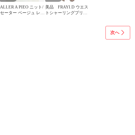
ALLER A PIEO ニット/
美品 FRAYI.D ウエス
セーター ベージュ レデ
トシャーリングプリン
ィース
トワンピース
次へ