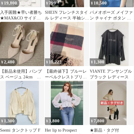
19,800
799
10,500
¥
¥
¥
入手困難★早い者勝ち
SHEIN フレンチスタイ
パメオポーズ メイファ
★MAX&CO サイドリ
ル レディース 半袖シャ
ン チャイナ ボタン ニ
ボン長袖シャツ ブラウ
ツ カモフラージュ
ット ブルー ベージュ
ス
ホワイト
2,480
11,222
1,300
¥
¥
¥
【新品未使用】パンプ
【最終値下】ブルーレ
VIANTE アンサンブル
ス ベージュ 24cm 太
ーベルクレストブリッ
ブラック レディース
ヒール ストラップ
ジ/ 大判ストール カシ
ミヤ100%
1,300
3,800
7,800
¥
¥
¥
Seemi タンクトップ F
Her lip to Prospect
★新品・タグ付