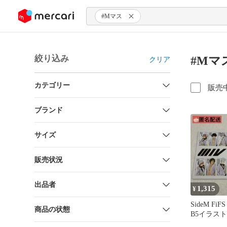
ンツにスキップ
#Mマス
絞り込み
#Mマ
クリア
カテゴリー
販売
ブランド
サイズ
販売状況
出品者
1,315
¥
SideM Fi
商品の状態
B5イラス