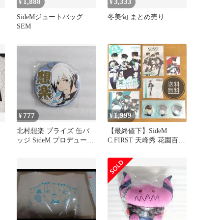
1,888
3,333
¥
¥
SideMジュートバッグ
冬美旬 まとめ売り
バ
SEM
777
1,999
¥
¥
北村想楽 プライズ 缶バ
【最終値下】SideM
ッジ SideM プロデューサ
C.FIRST 天峰秀 花園百々
ー担当缶バッジ
人 眉見鋭心 リスアニ