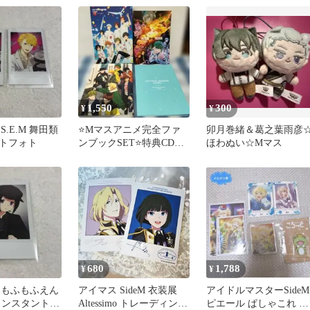
1,550
300
¥
¥
S S.E.M 舞田類
​⭐Mマスアニメ完全ファ
卯月巻緒＆葛之葉雨彦
トフォト
ンブックSET⭐特典CD＆
ほわぬい☆Mマス
冊子つき美白本
680
1,788
¥
¥
iFS もふもふえん
アイマス SideM 衣装展
アイドルマスターSideM
インスタントフ
Altessimo トレーディング
ピエール ぱしゃこれ 箔