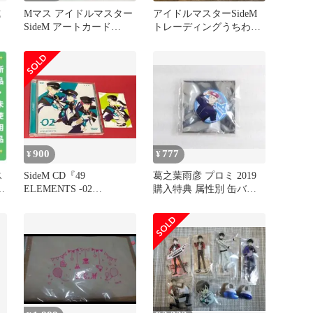
式
Mマス アイドルマスター
アイドルマスターSideM
ト
SideM アートカード
トレーディングうちわ型
FRAME 握野英雄 39
キーホルダー 木村龍
900
777
¥
¥
ス
SideM CD『49
葛之葉雨彦 プロミ 2019
ELEMENTS -02
購入特典 属性別 缶バッ
C.FIRST』花園百々人
ジ SideM