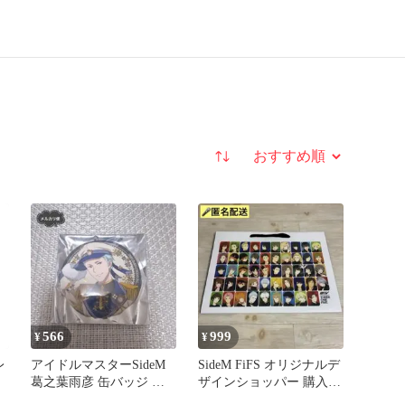
並び替え
566
999
¥
¥
レ
アイドルマスターSideM
SideM FiFS オリジナルデ
葛之葉雨彦 缶バッジ 八
ザインショッパー 購入特
景島シーパラダイス 限定
典