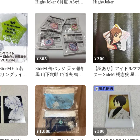
High×Joker 6月度 A3ポス
High×Joker
ター
305
300
¥
¥
deM 6th 若
SideM 缶バッジ 天ヶ瀬冬
【訳あり】アイドルマ
式リングライト
馬 山下次郎 硲道夫 御手
ター SideM 橘志狼 星型
リンライ
洗翔太 4種
缶バッジ（もふもふえ
ん）
1,888
300
¥
¥