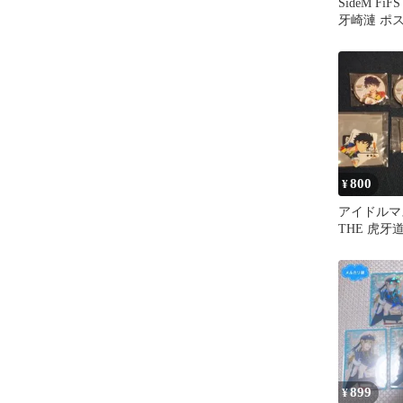
SideM Fi
牙崎漣 ポ
ト
800
¥
アイドルマス
THE 虎牙
特典
899
¥