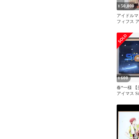
50,000
¥
アイドルマス
フィフス 
ルダー FR
600
¥
春*一様 【
アイマス Sid
STAGE Blu-