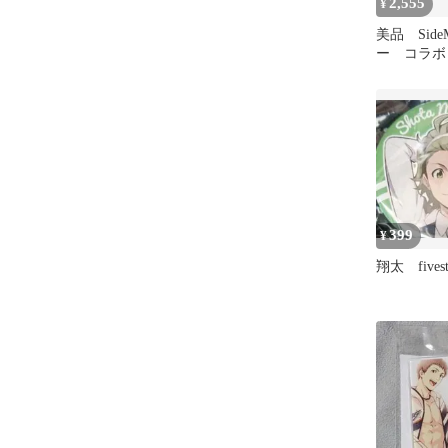
2,555
¥
美品 Sid
ー コラボ 
アクキー 
399
¥
翔太 five