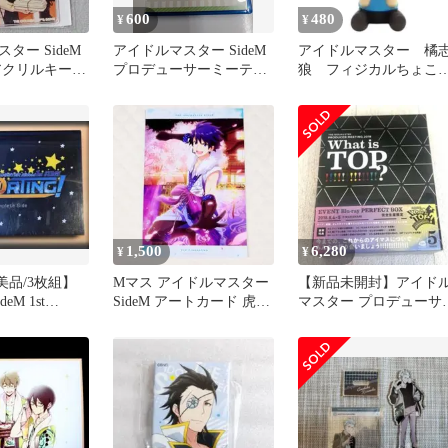
600
480
¥
¥
ター SideM
アイドルマスター SideM
アイドルマスター 橘
アクリルキーホ
プロデューサーミーティ
狼 フィジカルちょこ
AME
ング 315 G@RDEN!!!
っこ フィギュア 新
Blu-ray 管理
品 アイマス
7M/2026/05/31
1,500
6,280
¥
¥
美品/3枚組】
Mマス アイドルマスター
【新品未開封】アイド
eM 1st
SideM アートカード 虎牙
マスター プロデューサ
ra
道 大河タケル 21
ミーティング2018Blu-ra