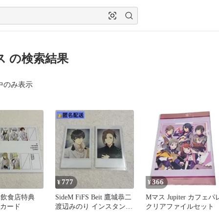
ス の検索結果
中のみ表示
777
366
¥
¥
FS 飲食店特典
SideM FiFS Beit 鷹城恭二
Mマス Jupiter カフェパ
トカード
渡辺みのり インスタント
クリアファイルセット
フォト