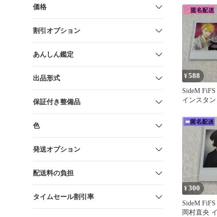
価格
割引オプション
あんしん鑑定
588
¥
出品形式
SideM FiF
インスタン
保証付き整備品
色
発送オプション
配送料の負担
300
¥
タイムセール割引率
SideM F
岡村直央 