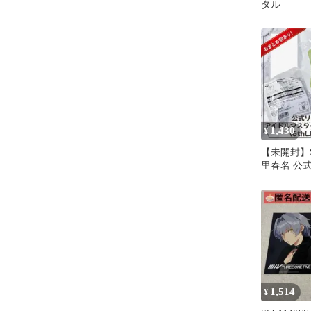
タル
1,430
¥
【未開封】Si
里春名 公
ハイジョ 
1,514
¥