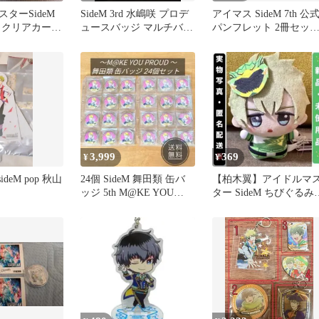
ターSideM
SideM 3rd 水嶋咲 プロデ
アイマス SideM 7th 公
 クリアカード
ュースバッジ マルチバン
パンフレット 2冊セッ
島シーパラダイ
ド セット
GROW&GLOW
3,999
369
¥
¥
deM pop 秋山
24個 SideM 舞田類 缶バ
【柏木翼】アイドルマ
ッジ 5th M@KE YOU
ター SideM ちびぐるみ
PROUD 痛バ
C.O.D