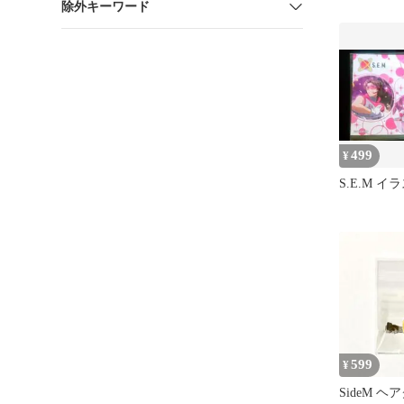
除外キーワード
ォト
499
¥
S.E.M 
599
¥
SideM 