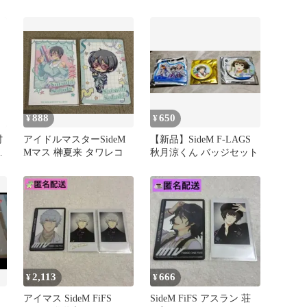
見鋭心
888
650
¥
¥
村
アイドルマスターSideM
【新品】SideM F-LAGS
の
Mマス 榊夏来 タワレコ
秋月涼くん バッジセット
2,113
666
¥
¥
アイマス SideM FiFS
SideM FiFS アスラン 荘