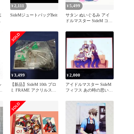
2,111
5,499
¥
¥
志
SideMジュートバッグBeit
サタン ぬいぐるみ アイ
の
ドルマスター SideM コト
ブキヤ カフェパレ
3,499
2,000
¥
¥
ル
【新品】SideM 10th プロ
アイドルマスター SideM
ー
ミ FRAME アクリルスタ
フィフス あの時の思い出
y
ンド
ポストカード ハイジョ