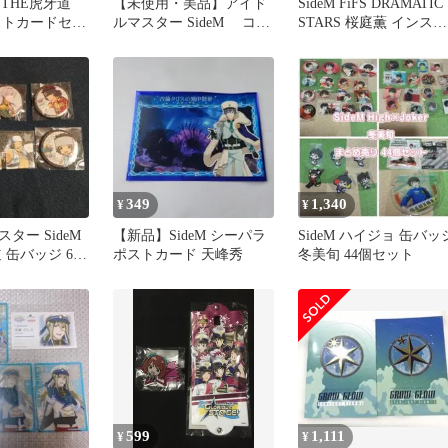
FS THE虎牙道
【未使用・美品】アイド
SideM FiFS DRAMATIC
ストカードセッ
ルマスター SideM コー
STARS 桜庭薫 インスタ
デュロイポーチ2個
ントフォト
349
1,340
¥
¥
ター SideM
【新品】SideM シーパラ
SideM ハイジョ 缶バッ
道 缶バッジ 6個
ポストカード 天峰秀
冬美旬 44個セット
599
1,111
¥
¥