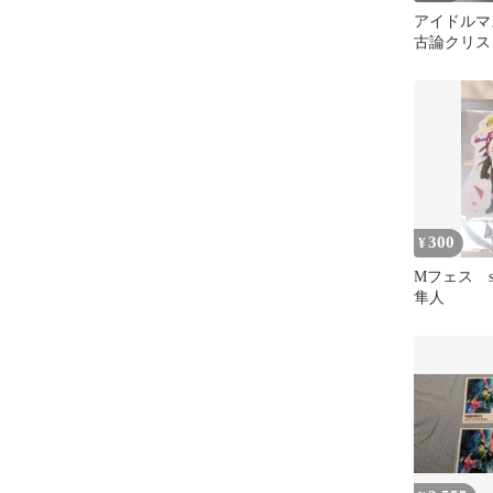
アイドルマス
古論クリス
レア 八景
ス
300
¥
Mフェス si
隼人