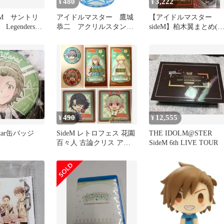
480
3,222
¥
¥
eM サントリ
アイドルマスター 鷹城
【アイドルマスター
Legenders
恭二 アクリルスタンド
sideM】柏木翼まとめ(
ステッカー
キーホルダー 新品 ア
ラ売り可)
ニメイトカフェ
490
12,555
¥
¥
star缶バッジ
SideM レトロフェス 花園
THE IDOLM@STER
百々人 古論クリス アス
SideM 6th LIVE TOUR
ラン 猫柳キリオ