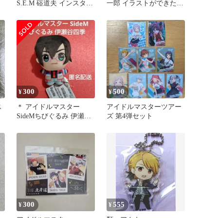
S.E.M 硲道夫 インスタン
一郎 イラストができたあ
トフォト
と インスタントフォト
300
500
¥
¥
ス
＊ アイドルマスター
アイドルマスターツアー
SideMちびぐるみ 伊瀬谷
ズ 第4弾セット
四季
300
555
¥
¥