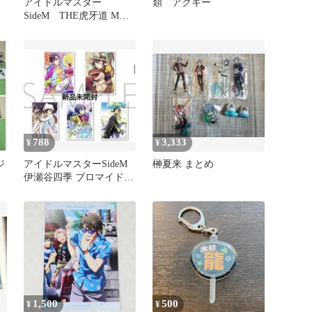
アイドルマスター
類 アクキー
SideM THE虎牙道 Mフ
ェス 2022 特典 ポストカ
ード
788
3,333
¥
¥
ジ
アイドルマスターSideM
榊夏来 まとめ
伊瀬谷四季 ブロマイドセ
ット 理由あって、展示
会！
1,500
500
¥
¥