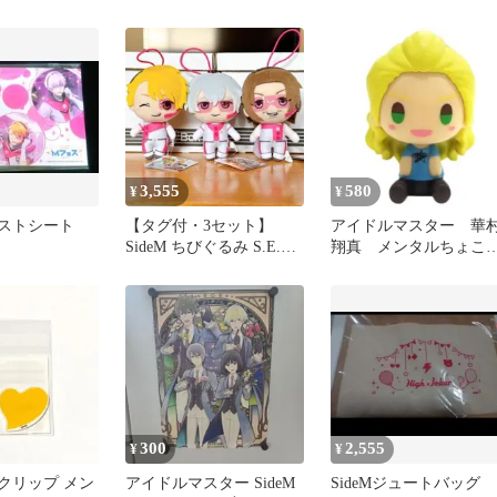
ブロマイド
押し ブロマイド ころっ
と
3,555
580
¥
¥
イラストシート
【タグ付・3セット】
アイドルマスター 華
SideM ちびぐるみ S.E.M
翔真 メンタルちょこ
硲道夫 舞田類 山下次郎
っこ フィギュア 新
品 アイマス
300
2,555
¥
¥
ヘアクリップ メン
アイドルマスター SideM
SideMジュートバッグ