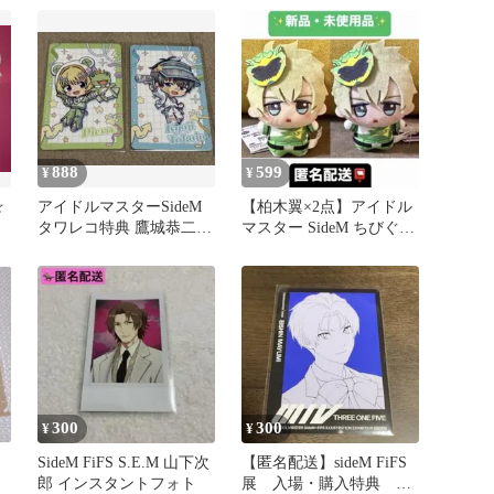
888
599
¥
¥
☆
アイドルマスターSideM
【柏木翼×2点】アイドル
タワレコ特典 鷹城恭二
マスター SideM ちびぐる
ピエール
み C.O.D
300
300
¥
¥
SideM FiFS S.E.M 山下次
【匿名配送】sideM FiFS
郎 インスタントフォト
展 入場・購入特典 眉