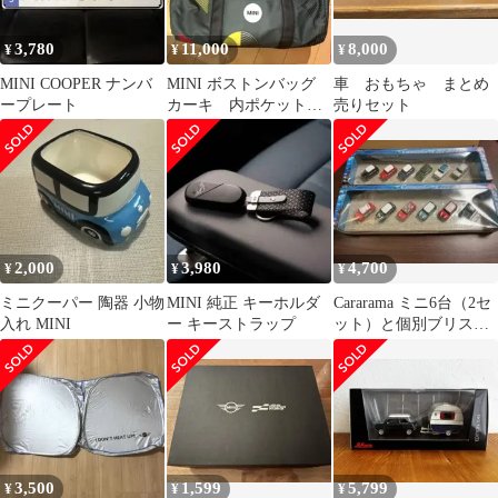
3,780
11,000
8,000
¥
¥
¥
MINI COOPER ナンバ
MINI ボストンバッグ
車 おもちゃ まとめ
ープレート
カーキ 内ポケットあ
売りセット
り
2,000
3,980
4,700
¥
¥
¥
ミニクーパー 陶器 小物
MINI 純正 キーホルダ
Cararama ミニ6台（2セ
入れ MINI
ー キーストラップ
ット）と個別ブリスタ
ー4台mini cooper
3,500
1,599
5,799
¥
¥
¥