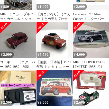
880
1,400
2,000
¥
¥
¥
MINI ミニカー プルバ
【おまけ有り】ミニカ
Cararama 1/43 Mini
ックカー コレクショ
ー まとめ売り 7台セッ
Cooper ミニクーパー 箱
ン ６台コンプリート
ト REAL-X Kitahara
付
BMW Mini Cooper 旧車
1/72
2,999
5,780
4,000
¥
¥
¥
コーギー ミニクーパ
【絶版・日本製】1979
MINI COOPER BSCC
ー 1959-1989 30周年
年製 トミカ ミニクーパ
LIMITED 1988 1/24
記念モデル 英国製
ー ヴィンテージ
2,500
9,000
2,680
¥
¥
¥