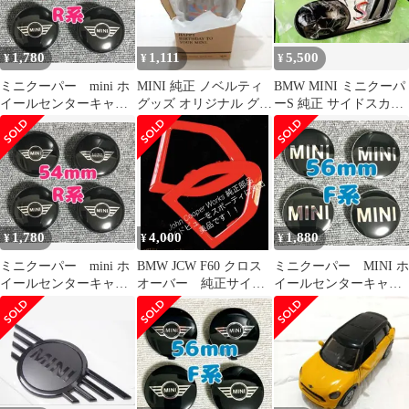
1,780
1,111
5,500
¥
¥
¥
ミニクーパー mini ホ
MINI 純正 ノベルティ
BMW MINI ミニクーパ
イールセンターキャッ
グッズ オリジナル グラ
ーS 純正 サイドスカッ
プ 54mm 4個 ウィン
ス ユニオンジャック 未
トル サイドマーカー
グ 翼
使用
R56
1,780
4,000
1,880
¥
¥
¥
ミニクーパー mini ホ
BMW JCW F60 クロス
ミニクーパー MINI ホ
イールセンターキャッ
オーバー 純正サイド
イールセンターキャッ
プ 54mm 4個
スカットル 左右
プ 56mm 4個 ブラッ
ク 黒