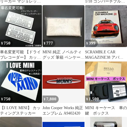
リーカー マジョレット
1/18 コンバーチブルク
1/57 スケール ミニカー
ーパーS ミニカー 赤
750
777
399
¥
¥
¥
車名変更可能 【ドライ
MINI 純正 ノベルティ
SCRAMBLE CAR
ブレコーダー】 カッテ
グッズ 筆箱 ペンケース
MAGAZINE38 アバル
ィングステッカー 2枚
ホワイト 未開封 未使用
ト ミニクーパー 0613
セット
750
7,800
1,500
¥
¥
¥
【I LOVE MINI】 カッ
John Cooper Works 純正
MINI キーケース 車の
ティングステッカー
エンブレム A9402420
鍵 ボックス