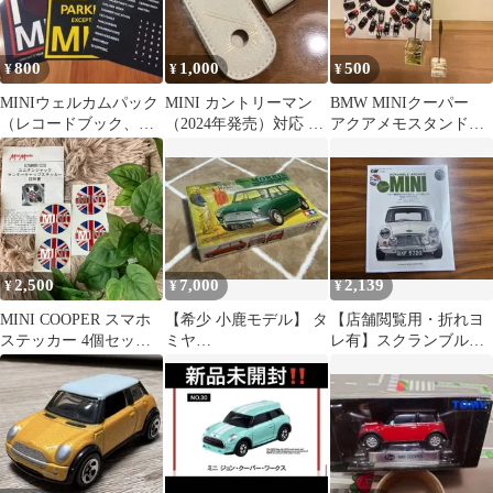
800
1,000
500
¥
¥
¥
MINIウェルカムパック
MINI カントリーマン
BMW MINIクーパー
（レコードブック、ペ
（2024年発売）対応 ス
アクアメモスタンド
ン、ステッカー）
マートキーケース
写真立て メモ立て
置物 レア
2,500
7,000
2,139
¥
¥
¥
MINI COOPER スマホ
【希少 小鹿モデル】 タ
【店舗閲覧用・折れヨ
ステッカー 4個セット
ミヤ
レ有】スクランブル・
(ホイールセンターキャ
MorrisMiniCooper1275S
アーカイブ クラシッ
ップ)
Mk.1
ク・ミニ