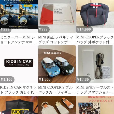
グ 翼
999
999
14,999
¥
¥
¥
ミニクーパー MINI シ
MINI 純正 ノベルティ
MINI COOPERブラック
ョートアンテナ 8cm ブ
グッズ コットンポーチ
バッグ 外ポケット付き
ラック カーボン調 新品
ツートンカラー 新品 未
新品未使用 レア
開封
1,100
1,800
1,480
¥
¥
¥
KIDS IN CAR マグネッ
MINI COOPER S プル
MINI 充電ケーブルスト
ト ブラック おしゃれ
バックカー フィギュア
ラップ スマホショルダ
シンプル
ミニカー 2台 チョロQ
ー