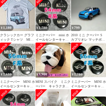
1,180
1,780
799
¥
¥
¥
クラシックカー グラフ
ミニクーパー mini ホ
2010 ミニ クーパー S
ィック Tシャツ MINI
イールセンターキャッ
カブリオレ マッチボッ
風
プ 54mm 4個 ブラッ
クス ミニカー
ク 黒
1,680
3,900
1,780
¥
¥
¥
ミニクーパー MINI ホ
MINI スパイク ミニク
ミニクーパー MINI ホ
イールセンターキャッ
ーパー キャラクター
イールセンターキャッ
プ 56mm 4個 ブラッ
ぬいぐるみ
プ 56mm 4個 翼 ウ
ク
ィング