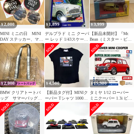
2,000
1,899
3,999
¥
¥
¥
MINI ミニの日 MINI
デルプラド ミニ クーパ
【新品未開封】『Mr.
DAY ステッカー、マグ
ー レッド 1/43スケール
Bean（ミスター・ビー
ネットセット
ミニカー
ン）』CORGI ミニクー
パー
2,000
4,500
15,980
¥
¥
¥
BMW クリアトートバ
【新品タグ付】MINIク
タミヤ 1/12 ローバー
ッグ サマーバッグ
ーパー Tシャツ 1000枚
ミニクーパー 1.3i ビッ
非売品
限定 ブラック XS
グスケール 未組み立
て