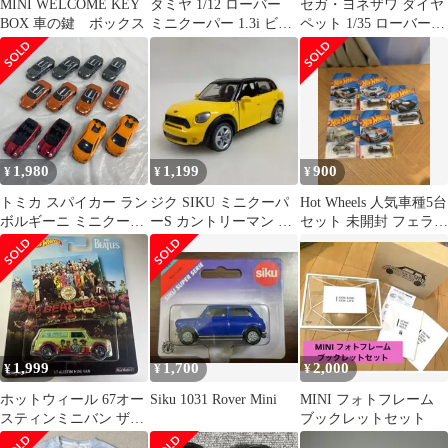
MINI WELCOME KEY
タミヤ 1/12 ローバー
セガ・ヨネザワ ダイヤ
BOX 車の鍵 ボックス
ミニクーパー 1.3i ビッ
ペット 1/35 ローバー
グスケール 未組み立
ミニ クーパー 1.3i
て
1,980
1,199
900
¥
¥
¥
トミカ スパイカー ラン
ジク SIKU ミニクーパ
Hot Wheels 人気車種5台
ボルギーニ ミニクーパ
ーS カントリーマン ボ
セット 未開封 フェラー
ー 12台セット まとめ
ーネルンド ミニカー
リ ポルシェ等
ミニカー
1,999
1,700
2,000
¥
¥
¥
ホットウィール 67オー
Siku 1031 Rover Mini
MINI フォトフレーム
スティンミニバン ザビ
ブックレットセット
ートルズ