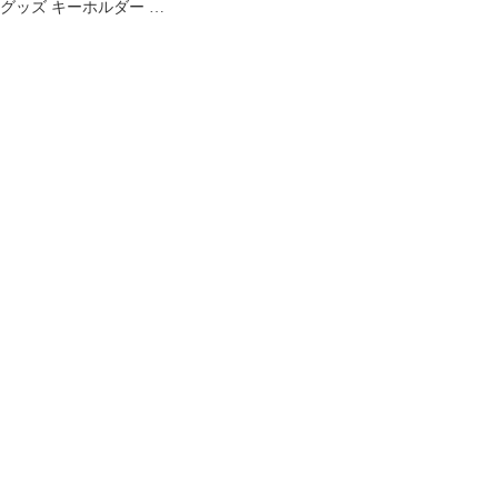
グッズ キーホルダー ブ
ラック レザー製 ロゴ
四角