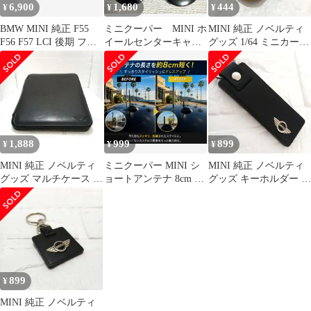
6,900
1,680
444
¥
¥
¥
BMW MINI 純正 F55
ミニクーパー MINI ホ
MINI 純正 ノベルティ
F56 F57 LCI 後期 フロ
イールセンターキャッ
グッズ 1/64 ミニカー
ントエンブレム
プ 56mm 4個 翼 ウ
カントリーマン ギミッ
ィング
ク
1,888
999
899
¥
¥
¥
MINI 純正 ノベルティ
ミニクーパー MINI シ
MINI 純正 ノベルティ
グッズ マルチケース 本
ョートアンテナ 8cm ブ
グッズ キーホルダー ブ
革 ブラック 未使用
ラック カーボン調 新品
ラック レザー製 ロゴ
長方形
899
¥
MINI 純正 ノベルティ