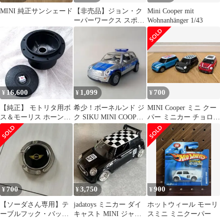
MINI 純正サンシェード
【非売品】ジョン・ク
Mini Cooper mit
ーパーワークス スポー
Wohnanhänger 1/43
ツタオル
16,600
1,099
700
¥
¥
¥
【純正】 モトリタ用ボ
希少！ボーネルンド ジ
MINI Cooper ミニ クー
ス＆モーリス ホーンキ
ク SIKU MINI COOPER
パー ミニカー チョロQ
ャップ セット
ポリスカー ミニカー
3台セット 未使用品
700
3,750
900
¥
¥
¥
【ソーダさん専用】テ
jadatoys ミニカー ダイ
ホットウィール モーリ
ーブルフック・バック
キャスト MINI ジャダ
スミニ ミニクーパー