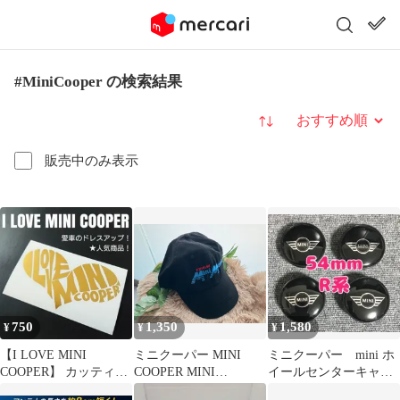
#MiniCooper の検索結果
並び替え
販売中のみ表示
750
1,350
1,580
¥
¥
¥
【I LOVE MINI
ミニクーパー MINI
ミニクーパー mini ホ
COOPER】 カッティン
COOPER MINI
イールセンターキャッ
グステッカー
MANIA 帽子
プ 54mm 4個 ウィン