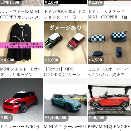
500
2,099
2,299
現在 ¥
¥
¥
ホットウィール MINI
トミカ博2026限定 ミニ
トミカ リミテッド
COOPER オレンジ メタ
ジョンクーパーワーク
MINI COOPER 1台
ルシャーシ ベーシック
ス
カー
4,900
2,600
4,500
¥
¥
¥
MINI スエット Lサイ
【Tomica】MINI
ミニクロスオーバーバ
ズ グリルライン
COOPER①グリーン
ッキンガム 純正アク
黒 パーカー
（CHINA）②レッド
セサリー&パーツ ま
JAPAN
とめ売り
899
1,400,000
38,000
¥
¥
¥
ミニクーパー WRC ラ
MINI ミニ クーパーF57
BMW MINI純正NOREV