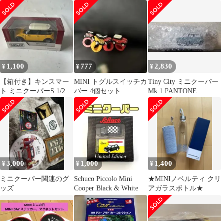
ハンガー【BMW】
コレクション
1,100
777
2,830
¥
¥
¥
【箱付き】キンスマー
MINI トグルスイッチカ
Tiny City ミニクーパー
ト ミニクーパーS 1/28
バー 4個セット
Mk 1 PANTONE
ミニカー プルバックカ
ー 黄
3,000
1,000
1,400
¥
¥
¥
ミニクーパー関連のグ
Schuco Piccolo Mini
★MINIノベルティ クリ
ッズ
Cooper Black & White
アガラスボトル★