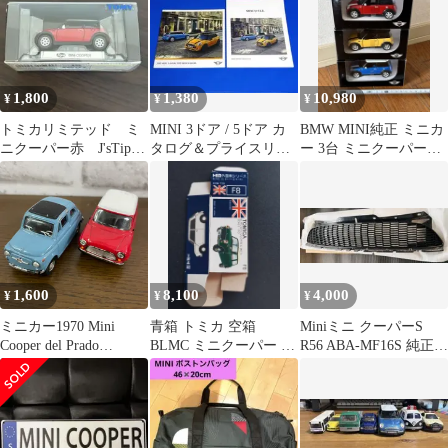
1,800
1,380
10,980
¥
¥
¥
トミカリミテッド ミ
MINI 3ドア / 5ドア カ
BMW MINI純正 ミニカ
ニクーパー赤 J'sTipo
タログ＆プライスリス
ー 3台 ミニクーパーS
0048
ト セット（2016年）
プルバックカー R56
1,600
8,100
4,000
¥
¥
¥
ミニカー1970 Mini
青箱 トミカ 空箱
Miniミニ クーパーS
Cooper del Prado
BLMC ミニクーパー S
R56 ABA-MF16S 純正フ
collection 1/43 他2台ま
日本製 Mini Cooper
ロングリル
とめ売り 【Z-169】