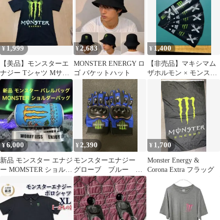
1,999
2,683
1,400
¥
¥
¥
【美品】モンスターエ
MONSTER ENERGY ロ
【非売品】マキシマム
ナジー Tシャツ Mサイ
ゴ バケットハット
ザホルモン × モンスタ
ズ 黒 デカロゴ
ーエナジー ステッカー
MONSTER
5枚セット
6,000
2,390
1,700
¥
¥
¥
新品 モンスター エナジ
モンスターエナジー
Monster Energy &
ー MOMSTER ショルダ
グローブ ブルー L
Corona Extra フラッグ
ーバッグ ブルーエディ
サイズ 青
ション