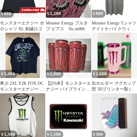
880
1,200
800
¥
¥
¥
モンスターエナジー ポ
Monster Energy プルタ
Monster Energy Tシャツ
ロシャツ XL 刺繍ロゴ
ブ ピアス No.m006
デイトナバイクウィー
ク 2011
5,400
2,000
2,600
¥
¥
¥
希少 2XL Y2K FOX DC
【計6本】モンスターエ
缶ホルダー マグカップ
モンスターエナジー ト
ナジー パイプラインパ
型 3Dプリンター製 (ピ
リプルコラボTシャツ
ンチ 355ml（期限
ンク)
2027.4）
5,300
1,500
300
¥
¥
¥