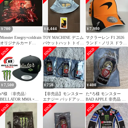
700
4,444
7,980
¥
¥
¥
Monster Enegry×coldrain
TOY MACHINE デニム
マクラーレン F1 2026
オリジナルカード
バケットハット トイマ
ランド・ノリス ドライ
Katsuma
シーン BURTON
バーズ キャップ 新品
7,500
750
400
¥
¥
¥
s*様 〈非売品〉
【非売品】モンスター
た*ろ様 モンスター
BELLATOR MMA ×
エナジー バッドアップ
BAD APPLE 非売品 メ
MONSTER ENERGY キ
ル アクリルキーホルダ
タルキーホルダー ロー
ー 3個セット
ソン限