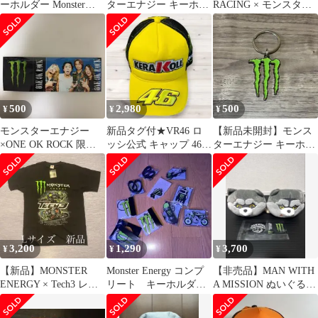
ーホルダー Monster
ターエナジー キーホル
RACING × モンスター
energy ノベルティグッ
ダー ロゴ 非売品⑤
エナジー キャップ 黒×
ズ
緑
500
2,980
500
¥
¥
¥
モンスターエナジー
新品タグ付★VR46 ロ
【新品未開封】モンス
×ONE OK ROCK 限定
ッシ公式 キャップ 46
ターエナジー キーホル
ステッカー
モンスターエナジー 黄
ダー ロゴ 非売品④
黒
3,200
1,290
3,700
¥
¥
¥
【新品】MONSTER
Monster Energy コンプ
【非売品】MAN WITH
ENERGY × Tech3 レー
リート キーホルダー
A MISSION ぬいぐるみ
シングTシャツ L
10点セット 非売品
2種＆コラボステッカー