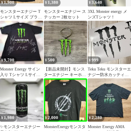
1,900
1,380
3,640
¥
¥
¥
モンスターエナジー T
モンスターエナジー ス
3XL Monster energy メ
シャツ Lサイズ ブラッ
テッカー 2枚セット
ンズTシャツ！
ク デカロゴ プリント
古着
9,700
500
999
¥
¥
¥
Monster Energy サイン
【新品未開封】モンス
Teku Teku モンスターエ
入り Tシャツ Lサイ
ターエナジー キーホル
ナジー防水カッティン
ズ coldrain
ダー ロゴ 非売品②
グステッカー 大・
小 ３枚セット
1,980
2,000
2,280
¥
¥
¥
✨モンスターエナジー
MonsterEnergyモンスタ
Monster Energy AMA