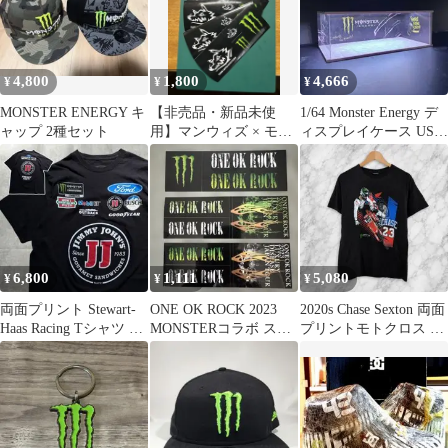
4,800
1,800
4,666
¥
¥
¥
MONSTER ENERGY キ
【非売品・新品未使
1/64 Monster Energy デ
ャップ 2種セット
用】マンウィズ × モン
ィスプレイケース USB
スターエナジー コラボ
給電 LED
ステッカー 5枚
6,800
1,111
5,080
¥
¥
¥
両面プリント Stewart-
ONE OK ROCK 2023
2020s Chase Sexton 両面
Haas Racing Tシャツ XL
MONSTERコラボ ステ
プリントモトクロス レ
黒
ッカー 3枚セット
ーシングTシャツ