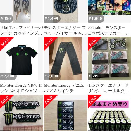
390
1,499
1,000
¥
¥
¥
Teku Teku ファイヤーパ
モンスターエナジー フ
coldrain モンスター
ターン カッティングス
ラットバイザー キャッ
コラボステッカー コ
テッカー 150mm×60mm
プ 帽子 55.8cm メンズ
ンプリート5枚セット
2,800
2,000
599
¥
¥
¥
Monster Energy VR46 ロ
Monster Energy デニム
モンスターエナジード
ッシ #46 ポロシャツ 黒
パンツ 32インチ
リンク キーホルダ
MotoGP
ー ハーゲンダッツオ
マケ付き