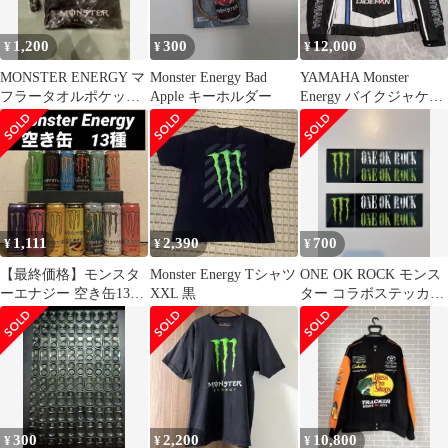
1,200
300
12,000
¥
¥
¥
MONSTER ENERGY マ
Monster Energy Bad
YAMAHA Monster
フラータオルポケット
Apple キーホルダー
Energy バイクジャケッ
付＆ネックストラップ
ト XXL メッシュ
セット
1,111
2,390
700
¥
¥
¥
【最終価格】モンスタ
Monster Energy Tシャツ
ONE OK ROCK モンス
ーエナジー 空き缶13
XXL 黒
ター コラボステッカー
本 工作などに
2枚
300
2,200
10,800
¥
¥
¥