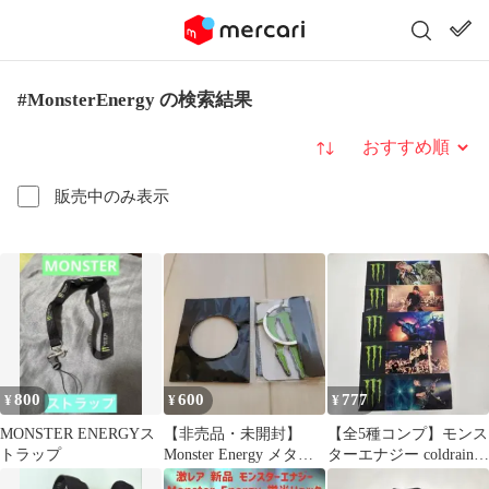
#MonsterEnergy の検索結果
並び替え
販売中のみ表示
800
600
777
¥
¥
¥
MONSTER ENERGYス
【非売品・未開封】
【全5種コンプ】モンス
トラップ
Monster Energy メタル
ターエナジー coldrain
キーホルダー
コラボステッカー