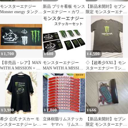
モンスターエナジー
新品 ブリキ看板 モンス
【新品未開封】セブン
Monster energy タンクト
ターエナジー × カワサ
限定 モンスターエナジ
ップ ホワイト
キ ロゴ レトロ ガレー
ー キーホルダー ウルト
ジ
ラバイスグァバ
1,700
600
4,500
¥
¥
¥
【非売品・レア】MAN
モンスターエナジー
◇【超希少XXL】モン
WITH A MISSION × モ
MAN WITH A MISSION
スターエナジー Tシャ
ンスター ステッカー
ステッカーセット
ツ 両面ロゴ 黒 ゆるだ
ぼ
3,980
1,800
666
¥
¥
¥
希少 公式 ナスカー モ
立体樹脂リムステッカ
【新品未開封】セブン
ンスターエナジー レー
ー ヤマハ リムステ
限定 モンスターエナジ