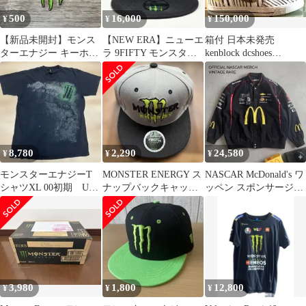
500
16,000
150,000
¥
¥
¥
【新品未開封】モンス
​【NEW ERA】ニューエ
箱付 日本未発売
ターエナジー キーホル
ラ 9FIFTY モンスター
kenblock dcshoes
ダー ロゴ 非売品③
エナジー コラボキャッ
monsterenergy
プ
8,780
2,290
24,580
¥
¥
¥
モンスターエナジーT
MONSTER ENERGY ス
NASCAR McDonald's ワ
シャツXL 00初期 USA
ナップバックキャップ
ッペン スポンサージャ
製 オリジナル 黒
グレー/ブラック
ケット ブラック
激レア 古着
3,980
1,800
12,800
¥
¥
¥