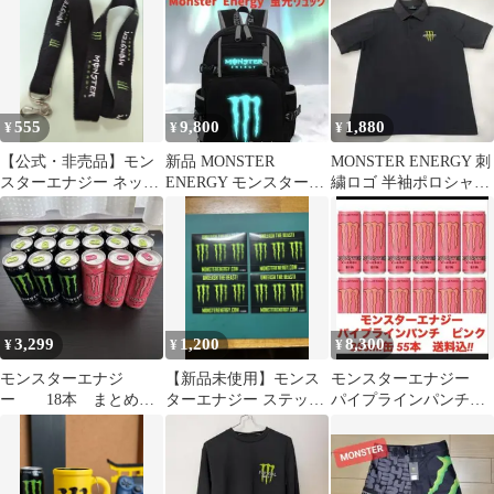
555
9,800
1,880
¥
¥
¥
【公式・非売品】モン
新品 MONSTER
MONSTER ENERGY 刺
スターエナジー ネック
ENERGY モンスターエ
繍ロゴ 半袖ポロシャツ
ストラップ 限定 ノベル
ナジー 蛍光 リュック
M 黒
ティ
蓄光
3,299
1,200
8,300
¥
¥
¥
モンスターエナジ
【新品未使用】モンス
モンスターエナジー
ー 18本 まとめ売
ターエナジー ステッカ
パイプラインパンチ
り
ー 4枚セット 非売品
ピンク355ml缶 55本
送料込‼︎