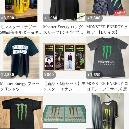
3,500
1,980
3,500
¥
¥
¥
​モンスターエナジー
Monster Energy ロング
MONSTER ENERGY 水
500ml缶ホルダー＆キー
スリーブTシャツ ブラ
着 34 【Lサイズ】
ホルダー 2点
ック
2,580
800
1,650
¥
¥
¥
Monster Energy ブラッ
【新品・4種セット】モ
MONSTER ENERGY ロ
ク Tシャツ
ンスター エナジー
ゴ Tシャツ Lサイズ 黒
SPYGEA スパイギア ス
テッカー