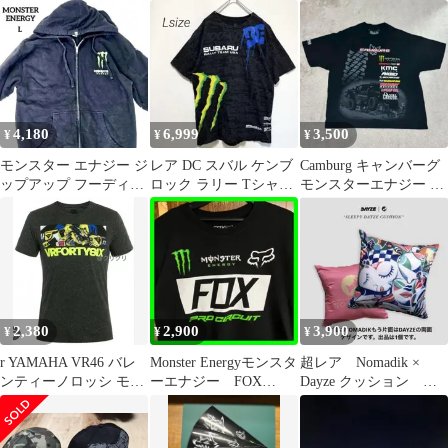
シングTシャツ XXL 黒
ッカー デカール
ー キーホルダー ウルト
ラバイスグァバ
4,180
6,999
3,500
¥
¥
¥
モンスター エナジー ジ
レア DC スバル ケンブ
Camburg キャンバーグ
ップアップ フーディー
ロック ラリー Tシャツ
モンスターエナジー T
ビッグ フード パーカー
総柄 モンスターエナジ
シャツ 3XL 黒
ー L
2,380
2,900
3,900
¥
¥
¥
r YAMAHA VR46 バレ
Monster Energyモンスタ
超レア Nomadik ×
ンティーノロッシ モン
ーエナジー FOX
Dayze クッション 限
スターエナジー Tシャ
RACING フォックス
定10個販売
ツ