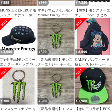
999
999
7,350
¥
¥
¥
MONSTER ENERGY モ
マキシマムザホルモン
【48本】モンスターエ
ンスターエナジー 刺繍
Monster Energy コラボ
ナジー 355ml まとめ売
ワッペン 2枚セット ロ
ステッカー 5枚セット
り【賞味期限2028年1
ゴ
月】
3,000
500
8,999
¥
¥
¥
T*r様 美品❗️モンスター
【新品未開封】モンス
GALFY ガルフィー 覚
エナジー キャップ ワー
ターエナジー キーホル
醒ビーストパーカー 大
クキャップ マルチカラ
ダー ロゴ 非売品①
型犬
ー ロ
300
500
1,980
¥
¥
¥
モンスターエナジー キ
【新品未開封】モンス
【激レアコラボ】FOX