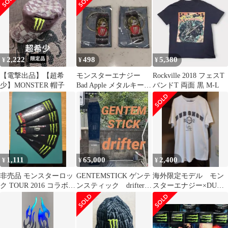
ト ブランドロゴ ミドル
丈 半袖 クルーネック
(丸首) メンズ レディー
ス
2,222
498
5,380
¥
¥
¥
【電撃出品】【超希
モンスターエナジー
Rockville 2018 フェスT
少】MONSTER 帽子
Bad Apple メタルキーホ
バンドT 両面 黒 M-L
ルダー 2個 ローソン限
定
1,111
65,000
2,400
¥
¥
¥
非売品 モンスターロッ
GENTEMSTICK ゲンテ
海外限定モデル モン
ク TOUR 2016 コラボス
ンスティック drifterド
スターエナジー×DUB
テッカー 5枚セット 新
リフター
コラボTシャツ
品