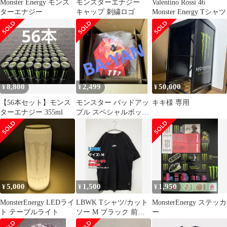
Monster Energy モンス
モンスターエナジー
Valentino Rossi 46
ターエナジー
キャップ 刺繍ロゴ
Monster Energy Tシャツ
8,800
2,499
50,000
¥
¥
¥
【56本セット】モンス
モンスター バッドアッ
キキ様 専用
ターエナジー 355ml
プル スペシャルボック
ス モンスターエナジー
モンエナ
5,000
1,500
1,950
¥
¥
¥
MonsterEnergy LEDライ
LBWK Tシャツ/カット
MonsterEnergy ステッカ
ト テーブルライト
ソー M ブラック 前面
ー
プリント バックプリン