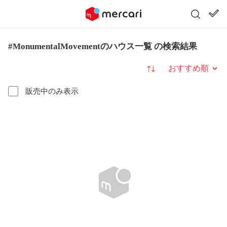
#MonumentalMovementのハウス一覧 の検索結果
並び替え
販売中のみ表示