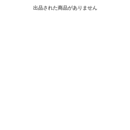
出品された商品がありません