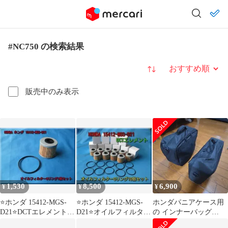
#NC750 の検索結果
並び替え
販売中のみ表示
1,530
8,500
6,900
¥
¥
¥
⭐ホンダ 15412-MGS-
⭐ホンダ 15412-MGS-
ホンダパニアケース用
D21⭐DCTエレメント
D21⭐オイルフィルター
の インナーバッグ
NC700/750など
Oリング10個セット
NC750 NT1100