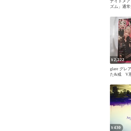
ナイトメア
ズム」通常
ィジュアル
ル系
2,222
¥
glare グレ
た&戒 V
付き雑誌
430
¥