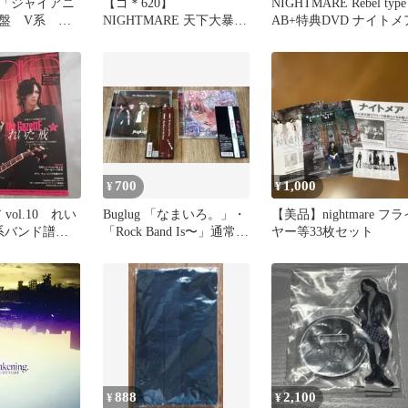
「ジャイアニ
【ゴ＊620】
NIGHTMARE Rebel type
盤 V系 ヴ
NIGHTMARE 天下大暴走
AB+特典DVD ナイトメ
系 ビジュア
我等 馬鹿ノ如ク 写真集
＆DVD
700
1,000
¥
¥
ア vol.10 れい
Buglug 「なまいろ。」・
【美品】nightmare フラ
系バンド譜面
「Rock Band Is〜」通常盤
ヤー等33枚セット
2枚セット
888
2,100
¥
¥