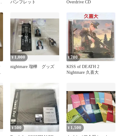
セ
パンフレット
Overdrive CD
1,000
700
¥
¥
ッ
nightmare 瑠樺 グッズ
KISS of DEATH 2
品
Nightmare 久喜大
500
1,500
¥
¥