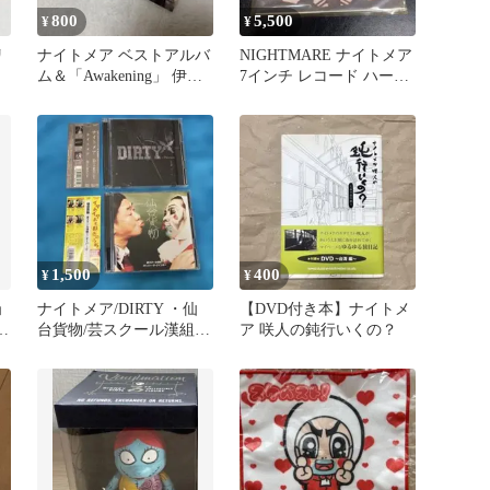
800
5,500
¥
¥
リ
ナイトメア ベストアルバ
NIGHTMARE ナイトメア
ム＆「Awakening」 伊達
7インチ レコード ハード
漢限定特典『集合生写
コアパンク PUNK
真』
1,500
400
¥
¥
ョ
ナイトメア/DIRTY ・仙
【DVD付き本】ナイトメ
チ
台貨物/芸スクール漢組‼︎
ア 咲人の鈍行いくの？
イ
【DVD付き2種類セッ
ト】