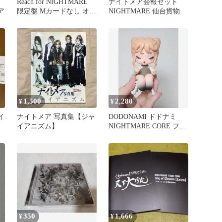
Reach for NIGHTMARE
ナイトメア会報セット
ア
限定盤 Mカードなし オフ
NIGHTMARE 仙台貨物
ショット
1,500
2,280
¥
¥
イ
ナイトメア 写真集【ジャ
DODONAMI ドドナミ
イアニズム】
NIGHTMARE CORE フィ
ギュア キツネ
350
1,666
¥
¥