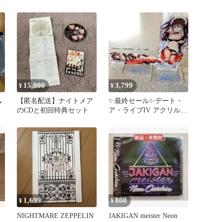
（本＆DVD）
15,000
3,799
¥
¥
ム
【匿名配送】ナイトメア
✨️最終セール✨️デート・
のCDと初回特典セット
ア・ライブIV アクリルス
タンド 時崎狂三 添い寝
1,699
800
¥
¥
NIGHTMARE ZEPPELIN
JAKIGAN meister Neon