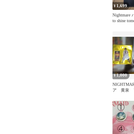
1,699
¥
Nightma
to shine to
1,000
¥
NIGHTMA
ア 黄泉 
レカ 武道