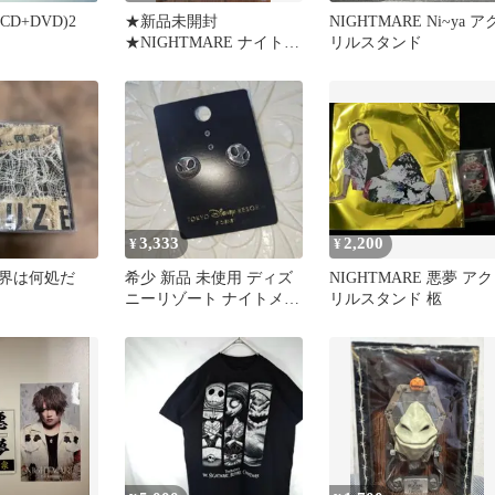
.(CD+DVD)2
★新品未開封
NIGHTMARE Ni~ya ア
★NIGHTMARE ナイトメ
リルスタンド
ア マフラータオル⑫ツア
ータオル 物販
3,333
2,200
¥
¥
/限界は何処だ
希少 新品 未使用 ディズ
NIGHTMARE 悪夢 アク
ニーリゾート ナイトメア
リルスタンド 柩
ジャック ピアス 廃盤