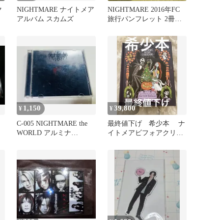
ク
NIGHTMARE ナイトメア
NIGHTMARE 2016年FC
アルバム スカムズ
旅行パンフレット 2冊セ
ット ナイトメア
1,150
39,800
¥
¥
C-005 NIGHTMARE the
最終値下げ 希少本 ナ
WORLD アルミナ
イトメアビフォアクリス
CD+DVD
マス ポップアップブッ
ク