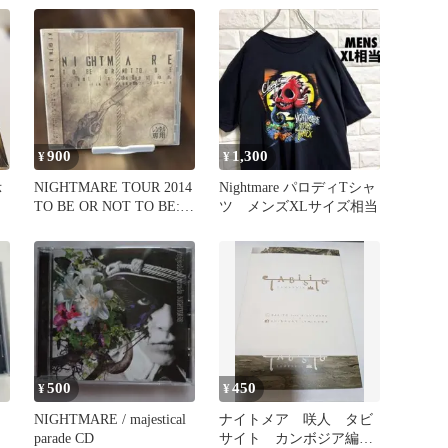
900
1,300
¥
¥
示
NIGHTMARE TOUR 2014
Nightmare パロディTシャ
TO BE OR NOT TO BE:…
ツ メンズXLサイズ相当
500
450
¥
¥
NIGHTMARE / majestical
ナイトメア 咲人 タビ
parade CD
サイト カンボジア編