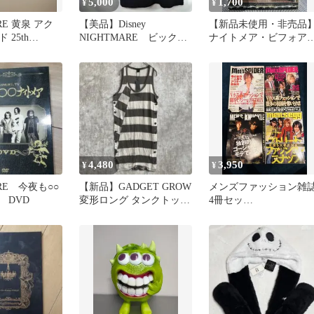
5,000
1,700
¥
¥
RE 黄泉 アク
【美品】Disney
【新品未使用・非売品
25th
NIGHTMARE ビックプ
ナイトメア・ビフォア
リント ディズニー ナ
クリスマス ドアノッカ
イトメア
4,480
3,950
¥
¥
ARE 今夜も○○
【新品】GADGET GROW
メンズファッション雑
 DVD
変形ロング タンクトップ
4冊セッ
V系 Y2K ゴシック
ト/men'segg/MEN'S
KNUCKLE