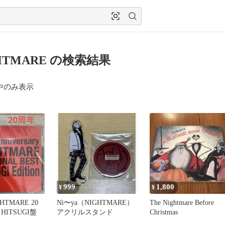
GHTMARE の検索結果
中のみ表示
999
1,800
¥
¥
HTMARE 20
Ni〜ya（NIGHTMARE）
The Nightmare Before
HITSUGI盤
アクリルスタンド
Christmas