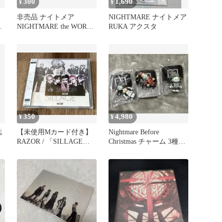
300
1,690
¥
¥
】
非売品 ナイトメア
NIGHTMARE ナイトメア
・
NIGHTMARE the WORLD
RUKA アクスタ
ー
アルミナ 購入特典
350
4,980
¥
¥
誌
【未使用Mカード付き】
Nightmare Before
RAZOR / 「SILLAGE」
Christmas チャーム 3種セ
TYPE B
ット