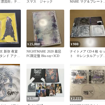
「漂流街」テー
スマス ジャック
MARE マグ＆プレート
ット
25,000
900
¥
¥
RE 新弥 夜宴
NIGHTMARE 2020 最惡
ナイトメア CD４枚 セ
タンド アクス
FC限定盤 Blu-ray+3CD
ト ※レンタルアップ
１枚有り
2,500
2,222
¥
¥