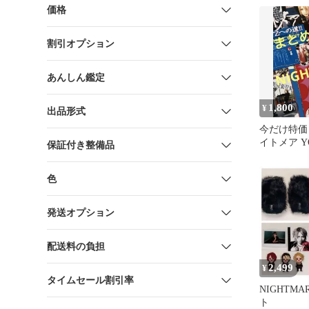
価格
割引オプション
あんしん鑑定
1,800
¥
出品形式
今だけ特価
イトメア YO
保証付き整備品
Ni〜ya 咲
色
発送オプション
配送料の負担
2,499
¥
タイムセール割引率
NIGHTMA
ト