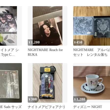
1,200
450
¥
¥
ナイトメア シ
NIGHTMARE Reach for
NIGHTMARE アルバ
Type C
RUKA
セット レンタル落ち
RE
300
1,280
¥
¥
E Sads サッズ
ナイトメアビフォアクリ
ディズニー NIGHT