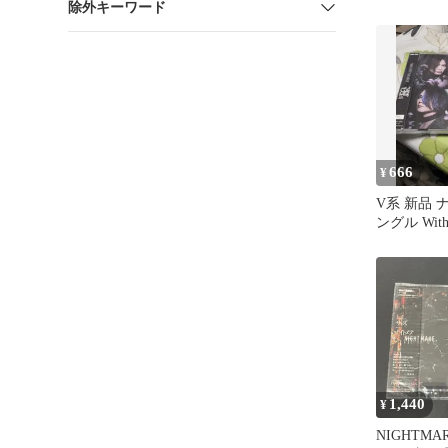
除外キーワード
666
¥
V系 新品 
ングル With 
NIGHTMA
1,440
¥
NIGHTMAR