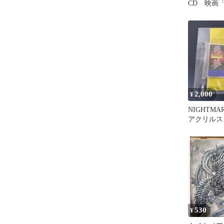
CD 映画
マソング
2,000
¥
NIGHTMA
アクリルス
タ
530
¥