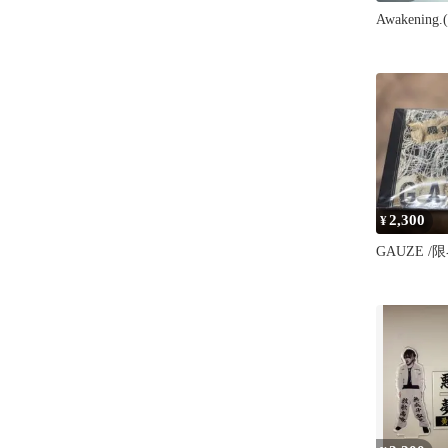
Awakening
2,300
¥
GAUZE 