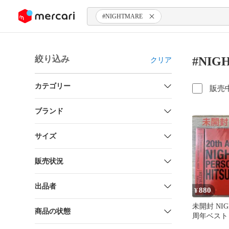
ンツにスキップ
#NIGHTMARE
絞り込み
#NI
クリア
カテゴリー
販売
ブランド
サイズ
販売状況
出品者
880
¥
未開封 NIG
商品の状態
周年ベスト 