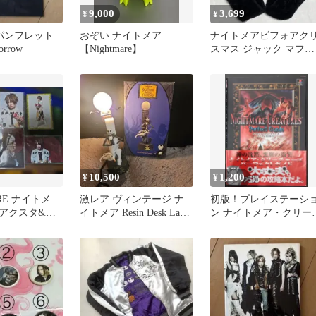
9,000
3,699
¥
¥
re パンフレット
おぞい ナイトメア
ナイトメアビフォアク
morrow
【Nightmare】
スマス ジャック マフラ
ー ファンキャップ 手袋
10,500
1,200
¥
¥
RE ナイトメ
激レア ヴィンテージ ナ
初版！プレイステーシ
アクスタ&ト
イトメア Resin Desk Lamp
ン ナイトメア・クリー
館 夜宴
ランプ ライト
ャーズ パーフェクトガ
ド