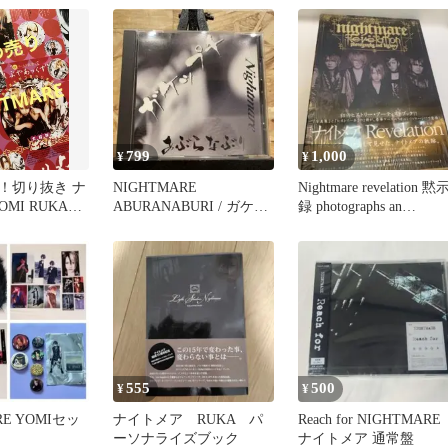
799
1,000
¥
¥
！切り抜き ナ
NIGHTMARE
Nightmare revelation 黙
MI RUKA
ABURANABURI / ガケッ
録 photographs an…
人 柩 邦楽
プチ ステッカー付
555
500
¥
¥
RE YOMIセッ
ナイトメア RUKA パ
Reach for NIGHTMARE
ーソナライズブック
ナイトメア 通常盤