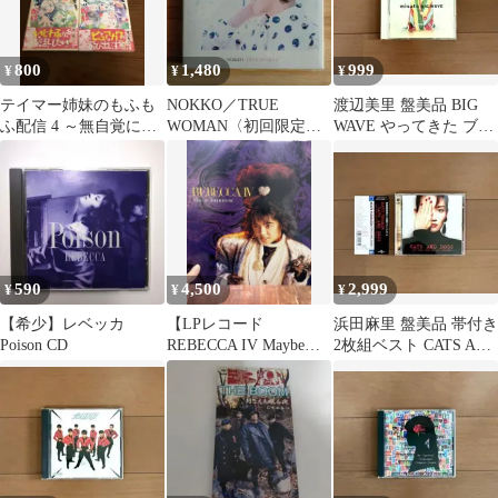
800
1,480
999
¥
¥
¥
テイマー姉妹のもふも
NOKKO／TRUE
渡辺美里 盤美品 BIG
ふ配信 4 ～無自覚にも
WOMAN〈初回限定盤
WAVE やってきた ブラ
ふもふを連れてくる妹
CD＋DVD〉
ンニューヘブン 岡村靖
がチート級にか…
幸
590
4,500
2,999
¥
¥
¥
【希少】レベッカ
【LPレコード
浜田麻里 盤美品 帯付き
Poison CD
REBECCA IV Maybe
2枚組ベスト CATS AND
Tomorrow レベッカ名盤
DOGS ハードロック