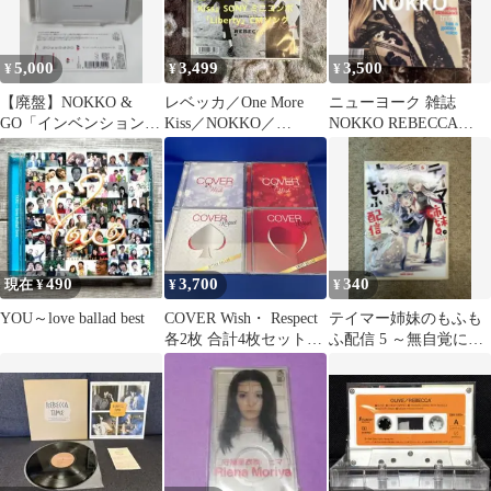
5,000
3,499
3,500
¥
¥
¥
【廃盤】NOKKO &
レベッカ／One More
ニューヨーク 雑誌
GO「インベンションと
Kiss／NOKKO／
NOKKO REBECCA
シンフォニア」CD 帯
BOØWY／レコード／
1993年 激レア 希少 お
付き
美盤
宝
490
3,700
340
現在 ¥
¥
¥
YOU～love ballad best
COVER Wish・ Respect
テイマー姉妹のもふも
各2枚 合計4枚セット
ふ配信 5 ～無自覚にも
CD アルバム
ふもふを連れてくる妹
がチート級