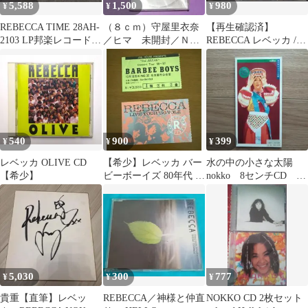
5,588
1,500
980
¥
¥
¥
REBECCA TIME 28AH-
（８ｃｍ）守屋里衣奈
【再生確認済】
2103 LP邦楽レコード
／ヒマ 未開封／ＮＯ
REBECCA レベッカ /
NOKKO
ＫＫＯ／川村結花／高
OLIVE カセットテープ
橋幸宏
当時物
540
900
399
¥
¥
¥
レベッカ OLIVE CD
【希少】レベッカ バー
水の中の小さな太陽
【希少】
ビーボーイズ 80年代 ラ
nokko 8センチCD シ
イブチケット半券セッ
ングルCD
ト
5,030
300
777
¥
¥
¥
貴重【直筆】レベッ
REBECCA／神様と仲直
NOKKO CD 2枚セット