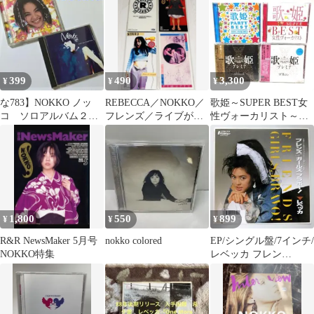
み品
399
490
3,300
¥
¥
¥
な783】NOKKO ノッ
REBECCA／NOKKO／
歌姫～SUPER BEST女
コ ソロアルバム２枚
フレンズ／ライブがは
性ヴォーカリスト～
セット/ REBECCA
ねたら 等／8cm CD
プレミア 他
レベッカ
1,800
550
899
¥
¥
¥
R&R NewsMaker 5月号
nokko colored
EP/シングル盤/7インチ/
NOKKO特集
レベッカ フレン
ズ/NOKKO