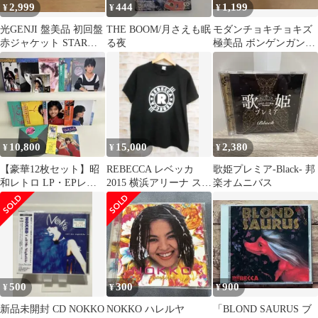
2,999
444
1,199
¥
¥
¥
光GENJI 盤美品 初回盤
THE BOOM/月さえも眠
モダンチョキチョキズ
赤ジャケット STAR
る夜
極美品 ボンゲンガンバ
LIGHT ガラスの十代
ンガラビンゲンの伝説
濱田マリ
10,800
15,000
2,380
¥
¥
¥
【豪華12枚セット】昭
REBECCA レベッカ
歌姫プレミア-Black- 邦
和レトロ LP・EPレコ
2015 横浜アリーナ スタ
楽オムニバス
ード レベッカ シーナ＆
ッフクルー Ｔシャツ
ロケッツ
500
300
900
¥
¥
¥
新品未開封 CD NOKKO
NOKKO ハレルヤ
「BLOND SAURUS ブ