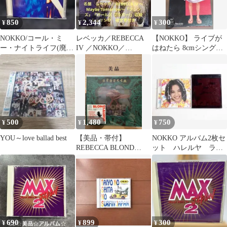
850
2,344
300
¥
¥
¥
NOKKO/コール・ミ
レベッカ／REBECCA
【NOKKO】 ライブが
ー・ナイトライフ(廃盤
IV ／NOKKO／
はねたら 8cmシングル
CD)
BOØWY／レコード／
CD 中古CD
名盤／美品
500
1,480
750
¥
¥
¥
YOU～love ballad best
【美品・帯付】
NOKKO アルバム2枚セ
REBECCA BLOND
ット ハレルヤ ライ
SAURUS CD 32DH-
ミング・カフェ 廃盤
5235
690
899
300
¥
¥
¥