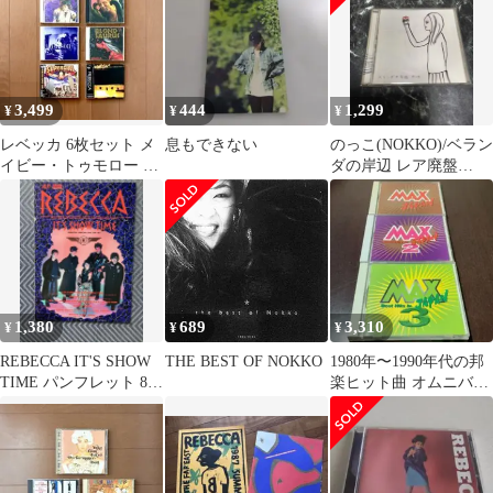
3,499
444
1,299
¥
¥
¥
レベッカ 6枚セット メ
息もできない
のっこ(NOKKO)/ベラン
イビー・トゥモロー ブ
ダの岸辺 レア廃盤
ロンド・ザウルス
CD♪✨️
REBECCA
1,380
689
3,310
¥
¥
¥
REBECCA IT'S SHOW
THE BEST OF NOKKO
1980年〜1990年代の邦
TIME パンフレット 86-
楽ヒット曲 オムニバス
87
MAX JAPAN 3枚