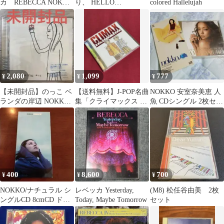
カ REBECCA NOKKO
り、 HELLO
colored Hallelujah
色紙
TEENAGE／シングル
CD／美盤
2,080
1,099
777
¥
¥
¥
【未開封品】のっこ ベ
【送料無料】J-POP名曲
NOKKO 安室奈美恵 人
ランダの岸辺 NOKKO
集「クライマックス ド
魚 CDシングル 2枚セッ
CD
ラマティック・ソング
ト
ス」
400
8,600
700
¥
¥
¥
NOKKO/ナチュラル シ
レベッカ Yesterday,
(M8) 松任谷由美 2枚
ングルCD 8cmCD ドラ
Today, Maybe Tomorrow
セット
マ ふたりっ子主題歌