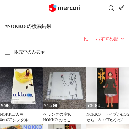
#NOKKO の検索結果
並び替え
販売中のみ表示
500
1,200
300
¥
¥
¥
NOKKO/人魚
ベランダの岸辺
NOKKO ライブがはね
8cmCDシングル
NOKKO のっこ
たら 8cmCDシング
ル 見本盤 折りたた