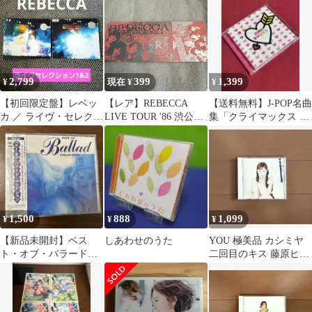
2,799
399
1,399
¥
現在 ¥
¥
【初回限定盤】レベッ
【レア】REBECCA
【送料無料】J-POP名曲
カ ／ ライヴ・セレクシ
LIVE TOUR '86 渋公メ
集「クライマックス 女
ョン1&2
モリアルチケット
性ヴォーカル・セレク
ション」
1,500
888
1,099
¥
¥
¥
【新品未開封】ベス
しあわせのうた
YOU 極美品 カシミヤ
ト・オブ・バラード・
二回目のキス 藤原ヒロ
コレクション
シ 寺岡呼人 斎藤ネコ
後藤次利