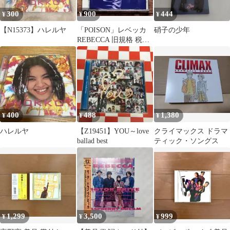
300
900
444
¥
¥
¥
【N15373】ハレルヤ
「POISON」レベッカ
硝子の少年
REBECCA 旧規格 税表
記無し 3200円盤
400
488
1,380
¥
¥
¥
ハレルヤ
【Z19451】YOU～love
クライマックス ドラマ
ballad best
ティック・ソングス
1,299
3,500
999
¥
¥
¥