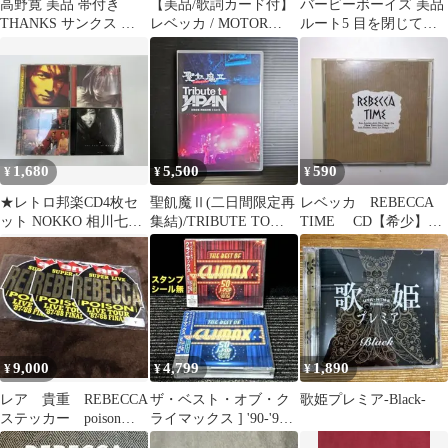
高野寛 美品 帯付き
【美品/歌詞カード付】
バービーボーイズ 美品
THANKS サンクス 泡
レベッカ / MOTOR
ルート5 目を閉じてお
の魔術 高橋幸宏 忌野清
DRIVE 12インチ レコ
いでよ chibi トキメキ
志郎
ード
杏子
1,680
5,500
590
¥
¥
¥
★レトロ邦楽CD4枚セ
聖飢魔Ⅱ(二日間限定再
レベッカ REBECCA
ット NOKKO 相川七瀬
集結)/TRIBUTE TO
TIME CD【希少】
久保田利伸
JAPAN-活動絵巻 DVD
32DH539
9,000
4,799
1,890
¥
¥
¥
レア 貴重 REBECCA
ザ・ベスト・オブ・ク
歌姫プレミア-Black-
ステッカー poison
ライマックス ] '90-'94
LIVETOUR80年代
'95-'99 セット