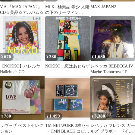
V.A.『MAX JAPAN2』
Mi-Ke 極美品 希少 太陽
MAX JAPAN2
CD☆美品☆アルバム☆
の下のサーフィン
JAPAN ビーチ・ボーイ
ズ
670
380
1,680
¥
¥
¥
【NOKKO】ハレルヤ
NOKKO 恋はあせらず
レベッカ REBECCA IV
Hallelujah CD
Maybe Tomorrow LPレ
コード
780
1,499
3,380
¥
¥
¥
ラヴ～ザ ベストセレク
TM NETWORK 3枚セッ
レベッカ フレンズ ガー
ション
ト TMN BLACK コロシ
ルズ ブラボー！ 7イン