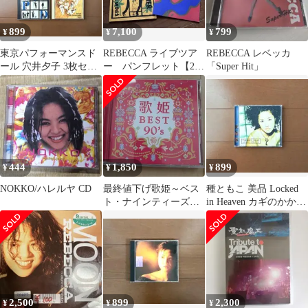
899
7,100
799
¥
¥
¥
東京パフォーマンスド
REBECCA ライブツア
REBECCA レベッカ
ール 穴井夕子 3枚セッ
ー パンフレット【2冊
「Super Hit」
ト 篠原涼子 木原さとみ
セット】
市井由理
444
1,850
899
¥
¥
¥
NOKKO/ハレルヤ CD
最終値下げ歌姫～ベス
種ともこ 美品 Locked
ト・ナインティーズ～
in Heaven カギのかかる
定価3000円＋税
天国 悩み 花
2,500
899
2,300
¥
¥
¥