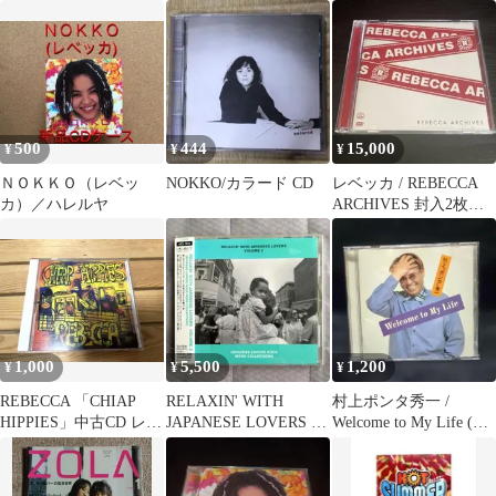
アム 1 2 小室
チ レコード ２枚セッ
ト
500
444
15,000
¥
¥
¥
ＮＯＫＫＯ（レベッ
NOKKO/カラード CD
レベッカ / REBECCA
カ）／ハレルヤ
ARCHIVES 封入2枚組
DVD ※書籍外箱無し
1,000
5,500
1,200
¥
¥
¥
REBECCA 「CHIAP
RELAXIN' WITH
村上ポンタ秀一 /
HIPPIES」中古CD レベ
JAPANESE LOVERS 3
Welcome to My Life (廃
ッカ
藤原ヒロシ
盤CD)