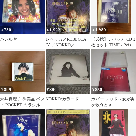
730
1,922
1,980
¥
¥
¥
ハレルヤ
レベッカ／REBECCA
【必聴】レベッカ CD 2
IV ／NOKKO／
枚セット TIME / Poison
BOØWY／レコード／
REBECCA
名盤／美盤
899
300
850
¥
¥
¥
永井真理子 盤美品 ベス
NOKKO/カラード
カバー レッド～女が男
ト POCKET ミラクル・
を歌うとき
ガール ZUTTO ポケッ
ト