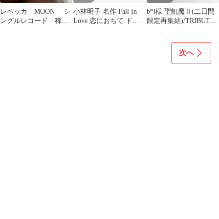
レベッカ MOON シ
小林明子 名作 Fall In
b*i様 聖飢魔Ⅱ(二日間
ングルレコード 稀少
Love 恋におちて ドラ
限定再集結)/TRIBUTE
88年盤 レンタルアッ
マ 金曜日の妻たちへ
TO JAPAN-活動絵
プ
次へ