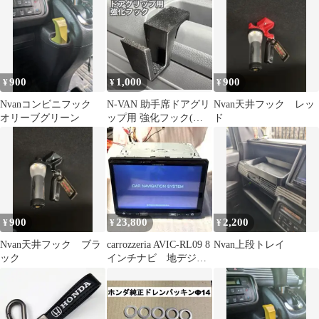
900
1,000
900
¥
¥
¥
Nvanコンビニフック
N-VAN 助手席ドアグリ
Nvan天井フック レッ
オリーブグリーン
ップ用 強化フック(ブ
ド
ラック)
900
23,800
2,200
¥
¥
¥
Nvan天井フック ブラ
carrozzeria AVIC-RL09 8
Nvan上段トレイ
ック
インチナビ 地デジ
n-van