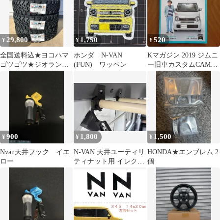
29,800
1,750
520
¥
¥
¥
全国送料込★ヨコハマ
ホンダ N-VAN
Kマガジン 2019 ジムニ
ゴツゴツ★ジオランダ
(FUN) ワッペン
ー旧車カスタムCAMP
ーMT★145/80R12★軽
キャンプ車中泊
トラ軽バン
900
1,800
1,500
¥
¥
¥
Nvan天井フック イエ
N-VAN 天井ユーティリ
HONDA★エンブレム 2
ロー
ティナット用 イレクタ
個
ーパイプホルダー