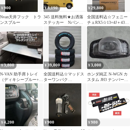
900
3,190
29,800
¥
¥
¥
Nvan天井フック トラ
345 送料無料★お洒落
全国送料込☆フェニー
ンスブルー
ステッカー Nパン
チェRX5☆13×4J＋43
デカール 左右セット‼︎
100/4H☆軽トラ軽バン
3,800
39,000
3,000
¥
¥
¥
N-VAN 助手席トレイ
全国送料込☆マッドス
ホンダ純正 N-WGN カ
（ディキシーブルー+ウ
ターワンパク
スタム JH3 ナンバー灯
レタンクリア）
M/T☆145/80R13☆ゴツ
ライセンスランプ
ゴツタイヤ
4,200
900
980
¥
¥
¥