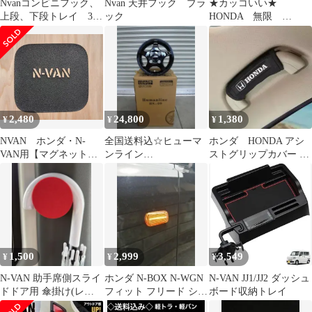
Nvanコンビニフック、
Nvan 天井フック ブラ
★カッコいい★
上段、下段トレイ 3点
ック
HONDA 無限
セット
MUGEM POWER キー
ホルダー
2,480
24,800
1,380
¥
¥
¥
NVAN ホンダ・N-
全国送料込☆ヒューマ
ホンダ HONDA アシ
VAN用【マグネット
ンライン
ストグリップカバー 2
式】フューエルタンク
HS09☆12×3.5J+43☆軽
セット
カバー フューエルリ
バン・軽トラに
ッドカバー 給油口 カ
バー
1,500
2,999
3,549
¥
¥
¥
N-VAN 助手席側スライ
ホンダ N-BOX N-WGN
N-VAN JJ1/JJ2 ダッシュ
ドドア用 傘掛け(レッ
フィット フリード シー
ボード収納トレイ
ド)
ケンシャルウインカー