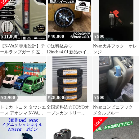
11,800
40,800
900
¥
¥
¥
【N-VAN 専用設計】テ
◇送料込み◇
Nvan天井フック オレ
ールランプガード 左右
12inch×4.0J 新品ホイー
ンジ
セット
ル4本
3,900
28,800
900
¥
¥
¥
トミカ トヨタ タウンエ
全国送料込☆TOYOオ
Nvanコンビニフック
ース アオシマ N-VAN
ープンカントリー
メタルブルー
台湾限定トミカ エブリ
R/T☆145/80R12LT☆軽
イ
バン