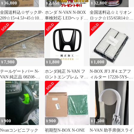
36,800
2,850
32,800
¥
¥
¥
全国送料込☆ザックJP-
ホンダ N-VAN N-BOX
全国送料込☆ミリオン
209☆15×4.5J+45☆100-
車検対応 LEDヘッドラ
ロック☆155/65R14☆ホ
4H☆軽自動車等
イトHi/Lo6500K
ワイトレター
7,980
1,800
1,000
¥
¥
¥
テールゲートバー N-
ホンダ純正 N-VAN フ
N-BOX JF3 JF4 エアフ
VAN 純正品 08Z08-
ロントエンブレム マッ
ィルター 17220-5YS-
TXA-001D ハンガー
トブラック塗装
003互換品
900
900
1,500
¥
¥
¥
Nvanコンビニフック
初期型N-BOX N-ONE
N-VAN 助手席側スライ