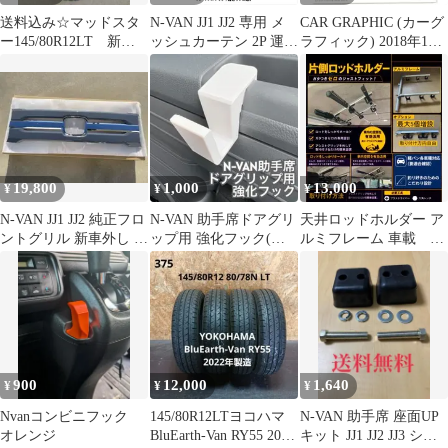
送料込み☆マッドスタ
N-VAN JJ1 JJ2 専用 メ
CAR GRAPHIC (カーグ
ー145/80R12LT 新品
ッシュカーテン 2P 運転
ラフィック) 2018年11
セット ホワイトレタ
席 助手席 マグネット＆
月号
ー 軽バン
フック固定 サンシェー
ド 網戸 遮光 断熱 日よ
け 内装 パーツ Y759
19,800
1,000
13,000
¥
¥
¥
N-VAN JJ1 JJ2 純正フロ
N-VAN 助手席ドアグリ
天井ロッドホルダー ア
ントグリル 新車外し ソ
ップ用 強化フック(ホ
ルミフレーム 車載 m6
ニックグレー 美品
ワイト)
ネジ止め用 車
900
12,000
1,640
¥
¥
¥
Nvanコンビニフック
145/80R12LTヨコハマ
N-VAN 助手席 座面UP
オレンジ
BluEarth-Van RY55 2022
キット JJ1 JJ2 JJ3 シー