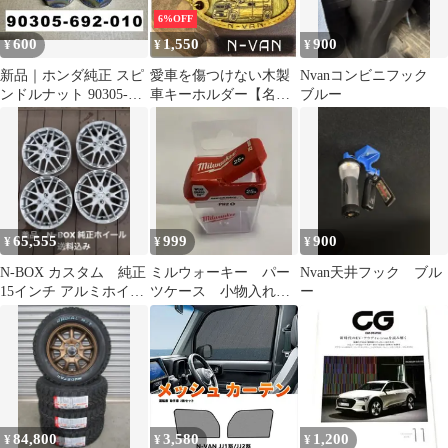
6%OFF
600
1,550
900
¥
¥
¥
新品｜ホンダ純正 スピ
愛車を傷つけない木製
Nvanコンビニフック
ンドルナット 90305-
車キーホルダー【名入
ブルー
692-010
れナンバー刻印無料】
ホンダ N-VAN HONDA
65,555
999
900
¥
¥
¥
N-BOX カスタム 純正
ミルウォーキー パー
Nvan天井フック ブル
15インチ アルミホイー
ツケース 小物入れ
ー
ル 4本セット
未使用 海外製品 匿
名配送
84,800
3,580
1,200
¥
¥
¥