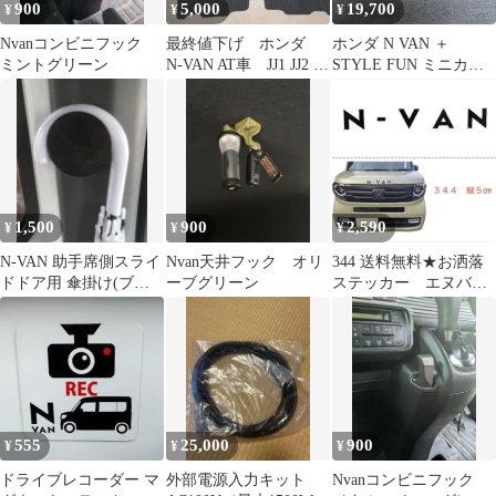
900
5,000
19,700
¥
¥
¥
Nvanコンビニフック
最終値下げ ホンダ
ホンダ N VAN ＋
ミントグリーン
N-VAN AT車 JJ1 JJ2 フ
STYLE FUN ミニカー
ロアマット 新品 国
1/43 非売品 未開封品
産
1,500
900
2,590
¥
¥
¥
N-VAN 助手席側スライ
Nvan天井フック オリ
344 送料無料★お洒落
ドドア用 傘掛け(ブラ
ーブグリーン
ステッカー エヌバ
ック)
ン エヌボックス フー
ドエンブレム
555
25,000
900
¥
¥
¥
ドライブレコーダー マ
外部電源入力キット
Nvanコンビニフック