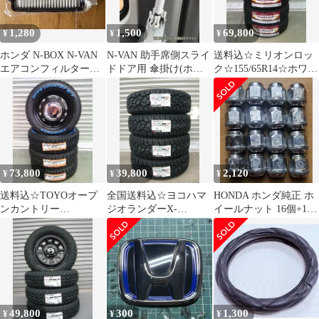
1,280
1,500
69,800
¥
¥
¥
ホンダ N-BOX N-VAN
N-VAN 助手席側スライ
送料込☆ミリオンロッ
エアコンフィルター
ドドア用 傘掛け(ホワ
ク☆155/65R14☆ホワイ
JF3 JF4
イト)
トレター☆N-VAN・ウ
ェイク
73,800
39,800
2,120
¥
¥
¥
送料込☆TOYOオープ
全国送料込☆ヨコハマ
HONDA ホンダ純正 ホ
ンカントリー
ジオランダーX-
イールナット 16個+1
RT☆155/65R14☆サン
AT☆155/65R14☆デリ
M12×P1.5 19HEX
バー・ハイゼット
カミニ等
49,800
300
1,300
¥
¥
¥