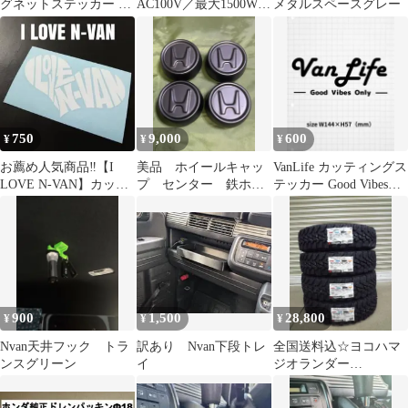
グネットステッカー N-
AC100V／最大1500W／
メタルスペースグレー
VAN
外部接続用ケーブル付
（5m）
750
9,000
600
¥
¥
¥
お薦め人気商品‼️【I
美品 ホイールキャッ
VanLife カッティングス
LOVE N-VAN】カッテ
プ センター 鉄ホイ
テッカー Good Vibes
ィングステッカー
ール 艶消黒 BOX
Only
WG NVAN
900
1,500
28,800
¥
¥
¥
Nvan天井フック トラ
訳あり Nvan下段トレ
全国送料込☆ヨコハマ
ンスグリーン
イ
ジオランダー
M/TG003☆145/80R12L
T