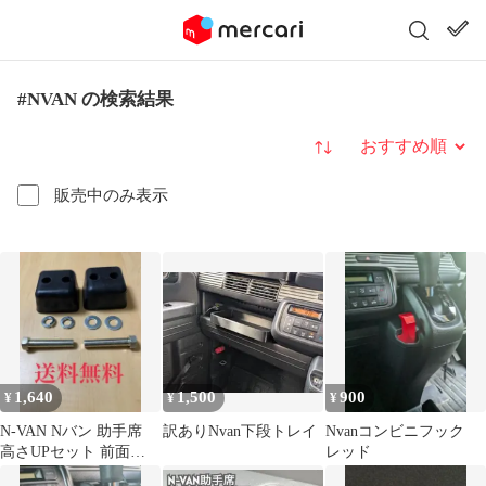
#NVAN の検索結果
並び替え
販売中のみ表示
1,640
1,500
900
¥
¥
¥
N-VAN Nバン 助手席
訳ありNvan下段トレイ
Nvanコンビニフック
高さUPセット 前面
レッド
34mm JJ1 JJ2 JJ3