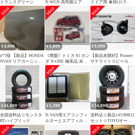
トランスグリーン
N-WGN 高性能エアコ
ドドア用 傘掛け(ライ
ンフィルターDCC3003
トグレー)
4,000
1,899
9,999
¥
¥
¥
n*7様 【新品】HONDA
《廃盤》トミカ 81 ホン
【新品未開封】Pioneer
NVAN リアガーニッシ
ダ N-ONE 極美品 未使
サテライトスピーカー
ュ 新車外し品 ボタ
用 箱付
TS-STX510-B
ニカル
41,800
1,390
54,800
¥
¥
¥
全国送料込☆モンスタ
N-VAN用エアコンフィ
送料込☆新品145/80R12
RTハイブリッド
ルターとエアフィルタ
セット☆TOYOオープ
☆165/65R14☆ゴツゴツ
ーセット中古
ンカントリーRT☆N-
タイヤ
VAN