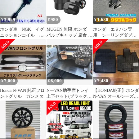
3,999
980
1,680
¥
¥
¥
ホンダ車 NGK イグ
MUGEN 無限 ホンダ
ホンダ エヌバン専
ニッションコイル
バルブキャップ 腐食 防
用 シーリングダブル
U5516 1本 N-BOX
止 レッド エアバルブキ
フック 天井吊り下げ
N-WGN
ャップ
フック
7,000
6,000
7,480
¥
¥
¥
Honda N-VAN 純正フロ
NーVAN助手席トレイ
【HONDA純正】ホンダ
ントグリル ガンメタ
上下セット(ブラック
N-VAN オールシーズン
+ウレタンクリア)
マット フロント左右 2
点