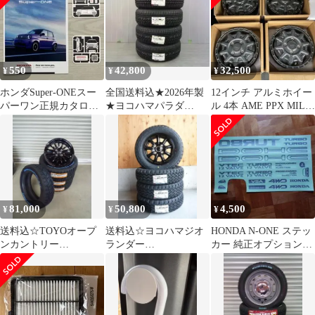
550
42,800
32,500
¥
¥
¥
ホンダSuper-ONEスー
全国送料込★2026年製
12インチ アルミホイー
パーワン正規カタログ
★ヨコハマパラダ
ル 4本 AME PPX MIL:8
+非売品コースター2枚
PA03★165/55R14★ハ
軽トラ 軽バン
付き
イゼット
81,000
50,800
4,500
¥
¥
¥
送料込☆TOYOオープ
送料込☆ヨコハマジオ
HONDA N-ONE ステッ
ンカントリー
ランダー
カー 純正オプション
R/T☆165/65R15☆ホワ
KT☆145/80R12LT☆軽
デカールセット
イトレター
トラ軽バンＮバン等