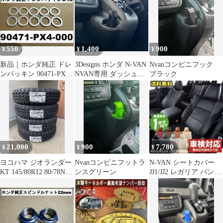
550
1,400
900
¥
¥
¥
新品｜ホンダ純正 ドレ
3Designs ホンダ N-VAN
Nvanコンビニフック
ンパッキン 90471-PX4-
NVAN専用 ダッシュボ
ブラック
000 内径18mm
ードフック
21,000
900
7,780
¥
¥
¥
ヨコハマ ジオランダー
Nvanコンビニフットラ
N-VAN シートカバー
KT 145/80R12 80/78N
ンスグリーン
JJ1/JJ2 レガリア パンチ
ゴツゴツタイヤ
ングデザイン