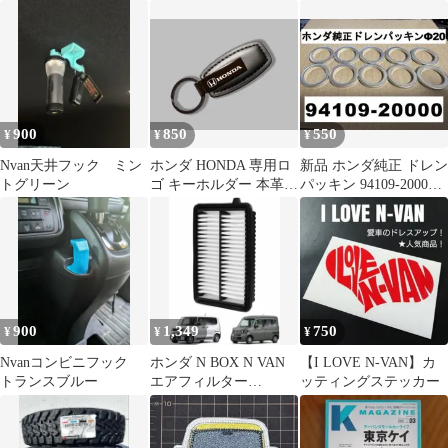
年製造
ト 外装 ライト
900
850
550
¥
¥
¥
Nvan天井フック ミン
ホンダ HONDA 専用ロ
新品 ホンダ純正 ドレン
トグリーン
ゴ キーホルダー 本革調
パッキン 94109-20000
高品質 キーリング 車用
内径20mm ワッシャ
900
1,349
750
¥
¥
¥
Nvanコンビニフック
ホンダ N BOX N VAN
【I LOVE N-VAN】カ
トランスブルー
エアフィルター
ッティングステッカー
PH113A 1個