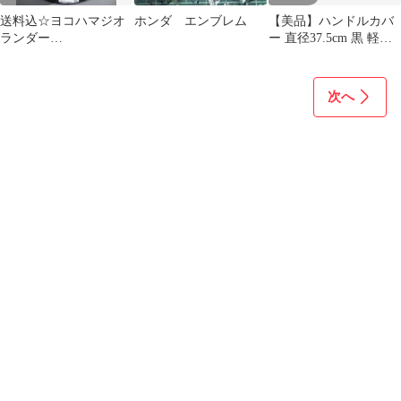
送料込☆ヨコハマジオ
ホンダ エンブレム
【美品】ハンドルカバ
ランダー
ー 直径37.5cm 黒 軽自
KT☆145/80R12LT☆軽
動車等
バン・軽トラ
次へ