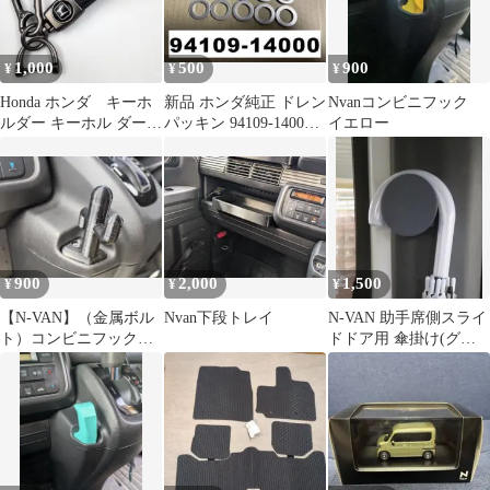
1,000
500
900
¥
¥
¥
Honda ホンダ キーホ
新品 ホンダ純正 ドレン
Nvanコンビニフック
ルダー キーホル ダー
パッキン 94109-14000
イエロー
車キーチェーン
内径14mm ワッシャ
900
2,000
1,500
¥
¥
¥
【N-VAN】（金属ボル
Nvan下段トレイ
N-VAN 助手席側スライ
ト）コンビニフック黒
ドドア用 傘掛け(グレ
サボテン腕丸型（セン
ー)
ター）