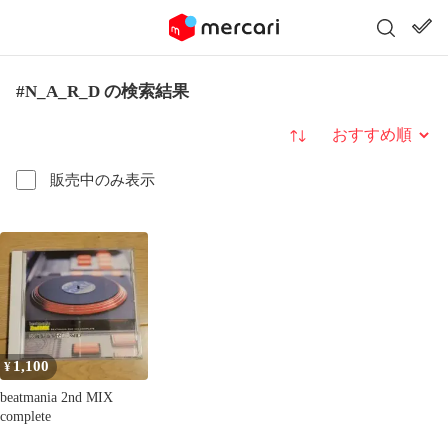
#N_A_R_D の検索結果
並び替え
販売中のみ表示
1,100
¥
beatmania 2nd MIX
complete