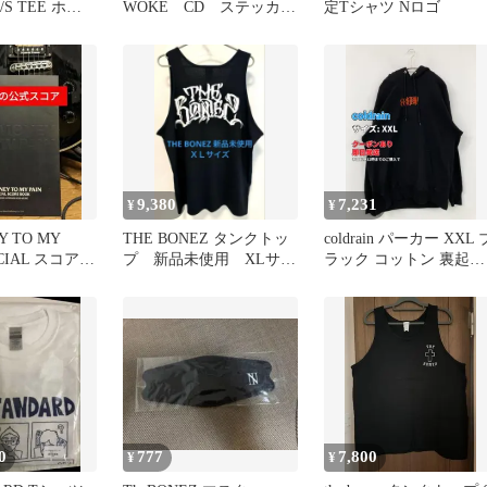
7/S TEE ホワ
WOKE CD ステッカー
定Tシャツ Nロゴ
付き
9,380
7,231
¥
¥
Y TO MY
THE BONEZ タンクトッ
coldrain パーカー XXL 
ICIAL スコアブ
プ 新品未使用 XLサイ
ラック コットン 裏起毛
ズJESSE KJ PTP
前面プリント バックプ
ント ブランドロゴ プル
オーバー 長袖 メンズ
0
777
7,800
¥
¥