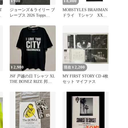
900
8,000
¥
¥
T
ジョーンズ＆ライリー ブ
MOBSTYLES BRAHMAN
レーブス 2026 Topps
ドライ Tシャツ XXL
Chrome PTP
黒
2,980
2,200
¥
現在 ¥
JSF 戸越の日 Tシャツ XL
MY FIRST STORY CD 4枚
THE BONEZ RIZE 邦ロ
セット マイファス
ック 邦楽