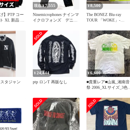
7,555
8,500
現在 ¥
¥
】PTP コー
Ninemicrophones ナインマ
The BONEZ Blu-ray
 XL 新品 未
イクロフォンズ デニム
TOUR 「WOKE」-
パンツ S
ENCORE-
24,444
6,600
¥
¥
EZスタジャン
ptp ロンT 再販なし
■貴重レア■山嵐_湘南音
祭 2006_XLサイズ_3色
テッチ入り_新品 未使