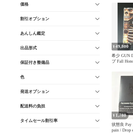
価格
割引オプション
あんしん鑑定
49,800
¥
出品形式
希少 GUN
プ Fall Hono
保証付き整備品
色
発送オプション
配送料の負担
1,780
¥
タイムセール割引率
状態良 Pay m
pain / Drop