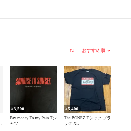
並び替え
3,500
5,400
¥
¥
ッ
Pay money To my Pain Tシ
The BONEZ Tシャツ ブラ
P
ャツ
ック XL