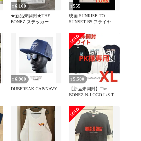
6,100
555
¥
¥
★新品未開封★THE
映画 SUNRISE TO
BONEZ ステッカー フ
SUNSET B5 フライヤー
ライヤーセット
１０枚 PTP
6,900
5,500
¥
¥
DUBFREAK CAP/NAVY
【新品未開封】The
ス
BONEZ N-LOGO L/S T白
用
XL ロンT