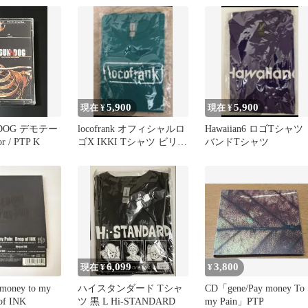
5,900
5,900
現在 ¥
現在 ¥
 DOG デモテー
locofrank オフィシャルロ
Hawaiian6 ロゴTシャツ
r / PTP K
ゴX IKKI Tシャツ ビリジ
バンドTシャツ
アンX白
6,099
3,800
現在 ¥
¥
oney to my
ハイスタンダード Tシャ
CD「gene/Pay money To
 of INK
ツ 黒 L Hi-STANDARD
my Pain」PTP