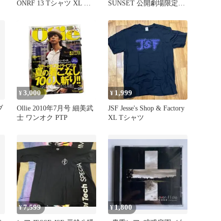
ONRF 13 Tシャツ XL ブ
SUNSET 公開劇場限定
ラック
ピンズ
3,000
1,999
¥
¥
ブ
Ollie 2010年7月号 細美武
JSF Jesse's Shop & Factory
士 ワンオク PTP
XL Tシャツ
リ
7,599
1,800
¥
¥