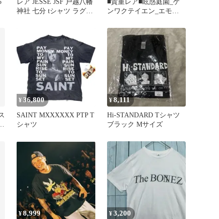
6
レア JESSE JSF 戸越八幡
■貴重レア■眩惑庭園_ゲ
神社 七分 tシャツ ラグラ
ンワクテイエン_エモコ
ンt L
ア_会場限定サンプルCD_
新品
36,800
8,111
¥
¥
ス
SAINT MXXXXXX PTP T
Hi-STANDARD Tシャツ
シ
シャツ
ブラック Mサイズ
8,999
3,200
¥
¥