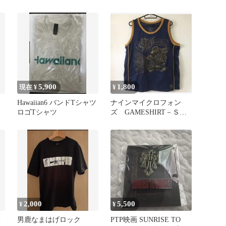
プ M 黒
Sサイズ JESSE
5,900
1,800
現在 ¥
¥
Hawaiian6 バンドTシャツ
ナインマイクロフォン
ロゴTシャツ
ズ GAMESHIRT－ＳＨ
ＯＵＴ ＳＫＵＬＬ－
2,000
5,500
¥
¥
限
男鹿なまはげロック
PTP映画 SUNRISE TO