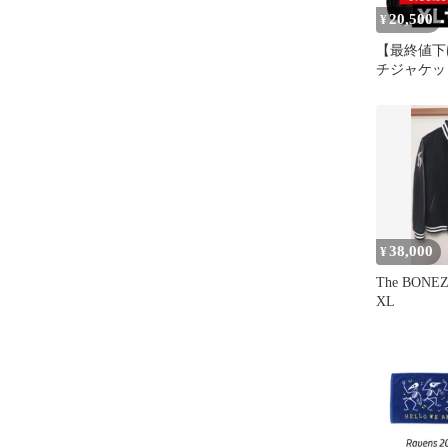
20,500
¥
【最終値下げ
チジャケット
使用
38,000
¥
The BON
XL