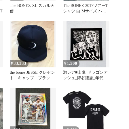
The BONEZ XL スカル天
The BONEZ 2017ツアーT
ボT
使
シャツ 白 Mサイズ バン
ドTロックT レア
33,333
1,500
¥
¥
the bonez JESSE クレセン
激レア■山嵐_ドラゴンア
ト キャップ ブラッ
ッシュ_降谷建志_年代物
ク 新品
ステッカー_ラス1枚_新
品未使用