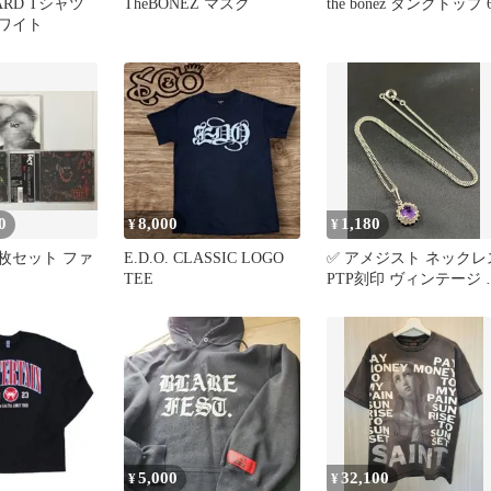
DARD Tシャツ
TheBONEZ マスク
the bonez タンクトップ 
ホワイト
0
8,000
1,180
¥
¥
 3枚セット ファ
E.D.O. CLASSIC LOGO
✅ アメジスト ネックレ
TEE
PTP刻印 ヴィンテージ 
ルバーカラー
5,000
32,100
¥
¥