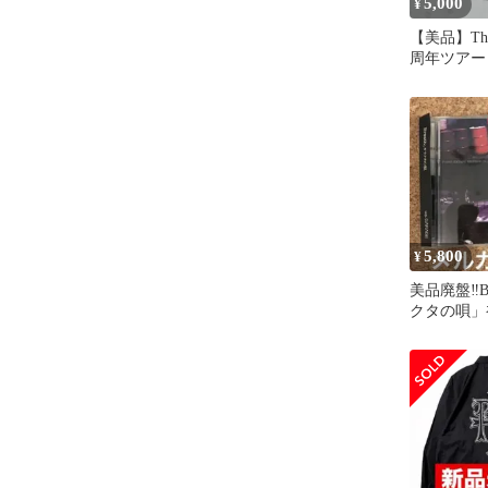
5,000
¥
【美品】The
周年ツアー 
up」ホワイ
5,800
¥
美品廃盤‼️B
クタの唄」
ッカー付き