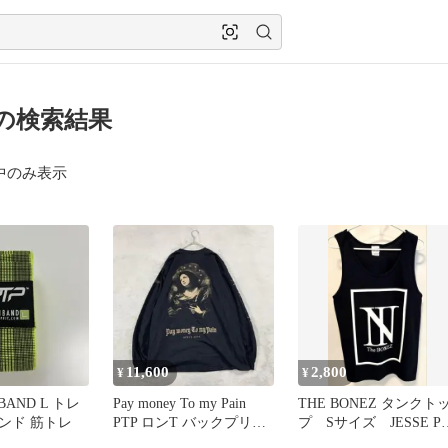
P の検索結果
中のみ表示
11,600
2,800
¥
¥
IBAND L トレ
Pay money To my Pain
THE BONEZ タンクト
ンド 筋トレ
PTP ロンT バックプリン
プ Sサイズ JESSE PT
ト L
黒