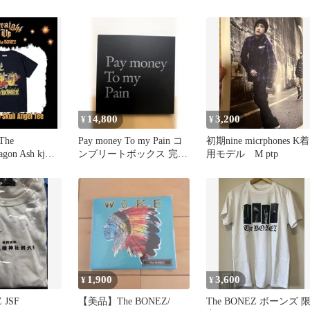
14,800
3,200
¥
¥
 The
Pay money To my Pain コ
初期nine micrphones K着
gon Ash kj着
ンプリートボックス 完品
用モデル M ptp
K.
1,900
3,600
¥
¥
 JSF
【美品】The BONEZ/
The BONEZ ボーンズ 