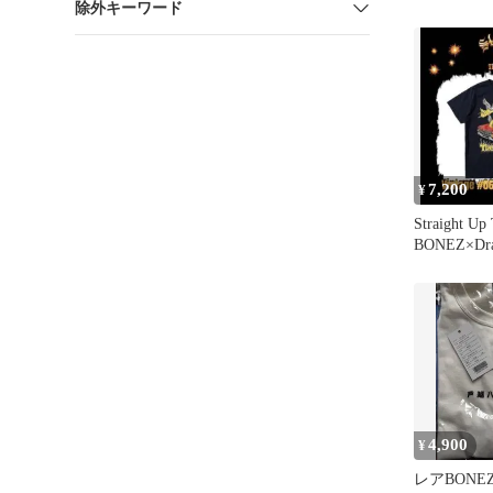
除外キーワード
7,200
¥
Straight Up
BONEZ×Dra
XL
4,900
¥
レアBONEZ