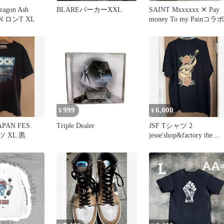
agon Ash
BLAREパーカーXXL
SAINT Mxxxxxx ✕ Pay
N ロンT XL
money To my Painコラ
999
6,000
¥
¥
APAN FES.
Triple Dealer
JSF Tシャツ 2
ツ XL 黒
jesse'shop&factory the
bonez