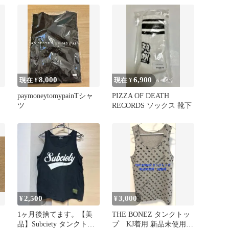
8,000
6,900
現在 ¥
現在 ¥
paymoneytomypainTシャ
PIZZA OF DEATH
ツ
RECORDS ソックス 靴下
2,500
3,000
¥
¥
1ヶ月後捨てます。【美
THE BONEZ タンクトッ
品】Subciety タンクトッ
プ KJ着用 新品未使用