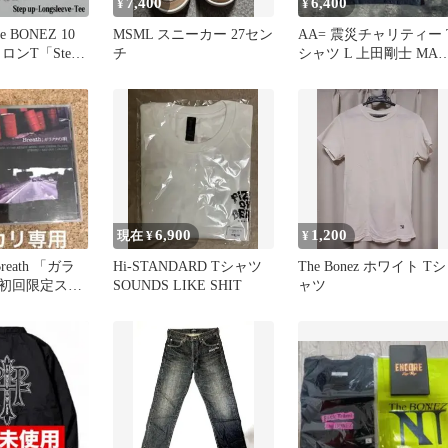
7,400
6,400
¥
¥
 BONEZ 10
MSML スニーカー 27セン
AA= 震災チャリティー 
ロンT「Step
チ
シャツ L 上田剛士 MAD
ト L
マッドカプセル 黒
6,900
1,200
現在 ¥
¥
reath 「ガラ
Hi-STANDARD Tシャツ
The Bonez ホワイト Tシ
初回限定ステ
SOUNDS LIKE SHIT
ャツ
！