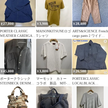
27,000
3,900
28,400
¥
¥
¥
PORTER CLASSIC
MAISONKITSUNEロゴ
ARTS&SCIENCE French
WEATHER CARDIGAN
Tシャツ
cargo pants 2 ワイドパ
COAT
ンツ
45,000
3,800
26,500
¥
¥
¥
ポータークラシック
マーモット カトー
PORTERCLASSIC
STEINBECK DENIM
コラボ 新品 MJT-
LOCALBLACK
JACKET 黒S
S7053 KATO
PULLOVER JACKET