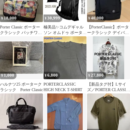
18,000
30,999
40,000
¥
¥
¥
Porter Classic ポーター
極美品✨コムデギャル
【PorterClassic】ポータ
クラシック パッチワー
ソン オムドゥ ポーター
ークラシック デイバッ
クミニポーチ
クラシック ショルダー
グ
バッグ トート
1,000
6,800
27,800
¥
¥
¥
ハルナツ25 ポーターク
PORTERCLASSIC
【新品タグ付】Lサイ
ラシック Porter Classic
HIGH NECK T-SHIRT
ズ／PORTER CLASSIC
移動祝祭日ALOHA