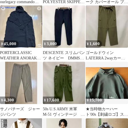
ourlegacy commando
POLYESTER SKIPPER
ーク カバーオール ブル
loafer 40
KNIT
ー80s〜90sユーロ
45,000
3,000
1,600
¥
¥
¥
PORTERCLASSIC
DESCENTE スリムパン
ゴールドウィン
WEATHER ANORAK
ツ ネイビー DMMSJ
LATERRA 2wayカーゴ
COAT
D85
パンツカーキ
LT68104
4,300
17,600
15,700
¥
¥
¥
サノバチーズ ジャー
50s U.S ARMY 米軍
★当時物カーハー
ジパンツ
M-51 ヴィンテージ フ
ト'00s【刺繍ロゴ】スウ
ィールド カーゴ MR
ェットパーカ2XL/グリ
ーン