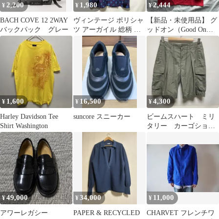
2,200
1,980
2,444
¥
¥
¥
BACH COVE 12 2WAY
ヴィンテージ ポリシャ
【新品・未使用品】 グ
バックパック グレー
ツ アーガイル 総柄 幾
ッドオン（Good On）
何学模様 L 古着 ネイビ
長袖ボートネック無地
ー 希少
Tシャツ M
1,600
16,500
4,300
¥
¥
¥
Harley Davidson Tee
suncore スニーカー
ビームスハート ミリ
Shirt Washington
タリー カーゴショー
ツ カーキ
49,000
34,000
11,000
¥
¥
¥
アワーレガシー
PAPER & RECYCLED
CHARVET フレンチワ