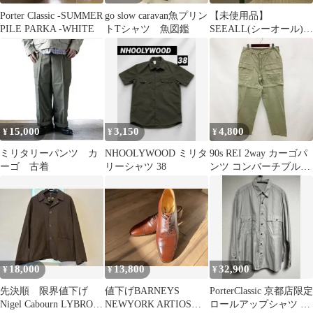
Porter Classic -SUMMER
go slow caravan魚プリン
【未使用品】
PILE PARKA -WHITE
トTシャツ 魚図鑑
SEEALL(シーオール)オ
ーバーミリタリーシャ
ツ
15,000
3,150
4,800
¥
¥
¥
ミリタリーパンツ カ
NHOOLYWOOD ミリタ
90s REI 2way カーゴパ
ーゴ 古着
リーシャツ 38
ンツ コンバーチブル
カーキ ヴィンテージ
18,000
13,800
32,900
¥
¥
¥
先決順 限界値下げ
値下げBARNEYS
PorterClassic 京都店限定
Nigel Cabourn LYBRO
NEWYORK ARTIOSダ
ロールアップシャツ グ