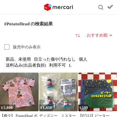
#PotatoHead の検索結果
並び替え
販売中のみ表示
新品、未使用
目立った傷や汚れなし
個人
送料込み(出品者負担)
利用不可
L
5,800
1,450
599
¥
¥
¥
【稀少】 PotatoHead ポ
ディズニー ミスター
【P7113】ピーター