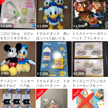
1,699
1,880
4,000
¥
¥
¥
こびとづかん カクレ
ドナルドダック 赤い
トイストーリー ポテト
モモジリ＆スモモノウ
ほっぺＬLぬいぐる
ヘッド ファンキャップ
チ ヘッドホン 推し
み FukuFuku超BIGぬ
ポップコーンバケット
活 イヤホン
いぐるみ 推
等
780
1,200
1,980
¥
¥
¥
ディズニー ミッキー
ドナルドダック ドタ
ディズニープリンセス
&ドナルド ペアぬい
バタパーティー おし
ティーカップ＆ソーサ
ぐるみ ハロウィン
りふた付きマグカッ
ー ラプンツェル アリ
推し活 仲良し
プ ブルー 推し活
エル ２種