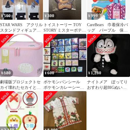
500
300
999
¥
¥
¥
STAR WARS アクリル
トイストーリー TOY
CareBears 巾着保冷バ
スタンドフィギュア
STORY ミスターポテト
ッグ パープル 保冷
LG21 スターウォー
ヘッド 缶バッジ 星型缶
バッグ エコバッグ
ズ 推し活
バッジ
推し活
880
600
1,280
¥
¥
¥
劇場版プロジェクトセ
ポケモンパンシール
ナイトメア ぽってり
カイ壊れたセカイと歌
ポケモンカレーシー
おすわり超BIGぬいぐ
えないミク プラチナム
ル ポケモンシール
るみ バンパイアテデ
バニティーポーチ
いろいろセット 推し
ィ インテリア
活