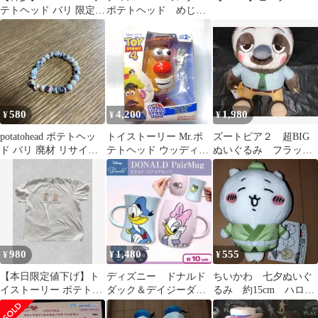
テトヘッド バリ 限定
ポテトヘッド めじる
アロハシャツ シャツ
しガチャマスコット
トイストーリー
580
4,200
1,980
¥
¥
¥
potatohead ポテトヘッ
トイストーリー Mr.ポ
ズートピア２ 超BIG
ド バリ 廃材 リサイク
テトヘッド ウッディバ
ぬいぐるみ フラッシ
ル ブレスレット
ージョン フィギュア
ュ ZOOTOPIA２ マス
コット 推
980
1,480
555
¥
¥
¥
【本日限定値下げ】ト
ディズニー ドナルド
ちいかわ 七夕ぬいぐ
イストーリー ポテトヘ
ダック＆デイジーダッ
るみ 約15cm ハロウ
ッドTシャツ
ク ペアマグカップ
ィン コスプレ 七夕
マグカップ 推し活
コスチューム 推