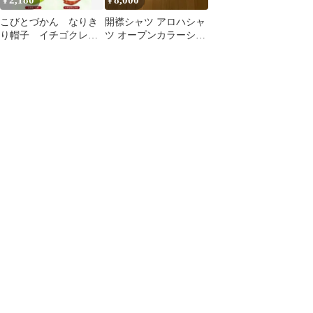
2,180
8,000
¥
¥
こびとづかん なりき
開襟シャツ アロハシャ
り帽子 イチゴクレナ
ツ オープンカラーシャ
イ スモモノウチ こ
ツ 検) カサブランカ ワ
びと図鑑 文化祭 推
コマリア