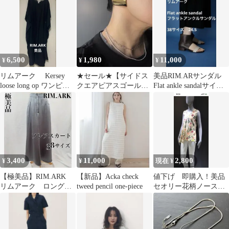
ス 即納
ーディガン フリー
6,500
1,980
11,000
¥
¥
¥
リムアーク Kersey
★セール★【サイドス
美品RIM.ARサンダル
loose long op ワンピー
クエアピアスゴール
Flat ankle sandalサイズ
ス ブラック
ド】zara drawer beams系
38 24.5
3,400
11,000
2,800
¥
¥
現在 ¥
【極美品】RIM.ARK
【新品】Acka check
値下げ 即購入！美品
リムアーク ロングス
tweed pencil one-piece
セオリー花柄ノースリ
カート フレアシルエ
ーブブラウス
ット グレー