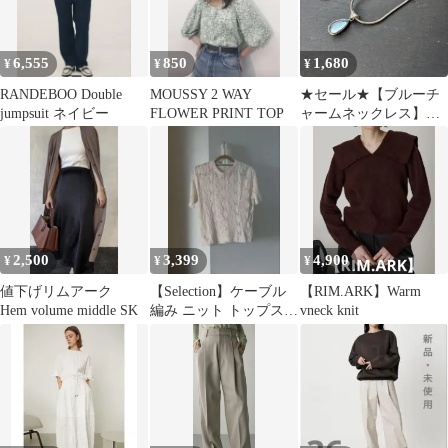
6,555
850
1,680
¥
¥
¥
RANDEBOO Double
MOUSSY 2 WAY
★セール★【ブルーチ
jumpsuit ネイビー
FLOWER PRINT TOP
ャームネックレス】
zara todayful drawer系
2,500
3,399
4,900
¥
¥
¥
値下げリムアーク
【Selection】ケーブル
【RIM.ARK】Warm
Hem volume middle SK
編み ニット トップス
vneck knit
日本製