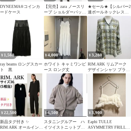
DYNEEMA®︎コインカ
【完売】zara ノースリ
★セール★【シルバー2
ードケース
ーブ ショルダーパッド
連ボールネックレス】
M ブラック
zara drawer nikoand
1,500
4,000
3,280
¥
¥
¥
ray beams ロングスカー
ホワイト キャミワンピ
RIM.ARK リムアーク
ト 黒
ース ロング丈
デザインシャツ ブラウ
ス グリーン FREE
22,500
6,500
3,900
¥
¥
¥
新品タグ付き ✨
スタニングルアー ハ
Eaphi TULLE
RIM.ARK オールインワ
イツイストニットブル
ASYMMETRY FRILL