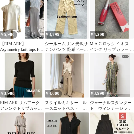
5,980
3,799
4,200
¥
¥
¥
【RIM.ARK】
シールームリン 光沢サ
M.A.C ロックド キス
Asymmetry knit tops F
テンパンツ 艶感ベージ
インク リップカラー グ
ホワイト
ュ M 新品
レイシャス
3,980
4,000
3,990
¥
¥
¥
RIM.ARK リムアーク
スタイルミキサー ル
ジャーナルスタンダー
アレンジドリブカット
ーズニットベスト ホ
ド ヴィンテージライ
ソー ブラック 五分袖
ワイト
クフラワーワンピース