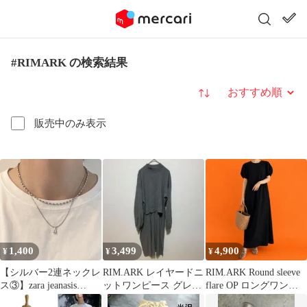
#RIMARK の検索結果
並び替え
販売中のみ表示
1,400
3,499
4,900
¥
¥
¥
【シルバー2連ネックレ
RIM.ARK レイヤードニ
RIM.ARK Round sleeve
ス③】zara jeanasis
ットワンピース グレー
flare OP ロングワンピ
ciaopanic系
FREE コットン100％
ース 黒