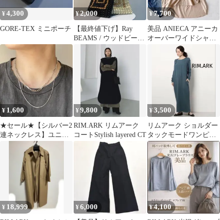
4,300
2,000
7,700
¥
¥
¥
GORE-TEX ミニポーチ
【最終値下げ】Ray
美品 ANIECA アニーカ
BEAMS / ウッドビーズ
オーバーワイドシャツ
バッグ
シャツ ベージュ ロゴ入
り
1,600
9,800
3,500
¥
¥
¥
★セール★【シルバー2
RIM.ARK リムアーク
リムアーク ショルダー
連ネックレス】ユニセ
コートStylish layered CT
タックモードワンピー
ックスzara nikoand系
ス S
18,999
6,000
4,100
¥
¥
¥