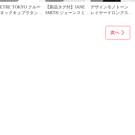
ETRE TOKYO クルー
【新品タグ付】JANE
デザインモノトーン
ネックキュプラタンク
SMITH ジェーンスミ
レイヤードロングスリ
オールインワン
ス スクエアネック
ーブ T-shirt
ノースリーブ
次へ