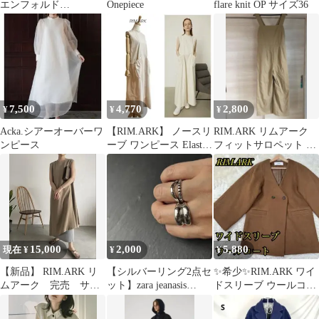
エンフォルド
Onepiece
flare knit OP サイズ36
ENFOLD
SHOPPINGBAG2026SS
7,500
4,770
2,800
¥
¥
¥
Acka.シアーオーバーワ
【RIM.ARK】 ノースリ
RIM.ARK リムアーク
ンピース
ーブ ワンピース Elastic
フィットサロペット オ
pocket OP
ールインワン ベージュ
38
15,000
2,000
5,880
現在 ¥
¥
¥
【新品】 RIM.ARK リ
【シルバーリング2点セ
✨希少✨RIM.ARK ワイ
ムアーク 完売 サン
ット】zara jeanasis
ドスリーブ ウールコー
ダル ベージュ 38
drawer系お好きな方
ト キャメルブラウン
FREE