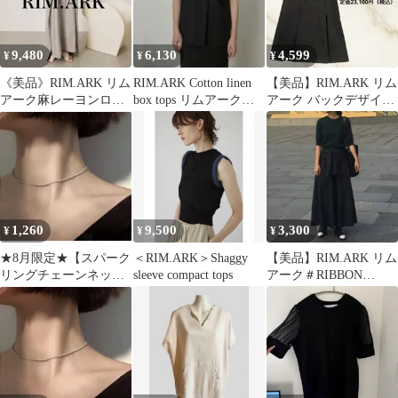
9,480
6,130
4,599
¥
¥
¥
《美品》RIM.ARK リム
RIM.ARK Cotton linen
【美品】RIM.ARK リム
アーク麻レーヨンロン
box tops リムアーク
アーク バックデザイン
グワンピース ルーズ
FREE
ジャンパースカート 36
サマードレス
黒
1,260
9,500
3,300
¥
¥
¥
★8月限定★【スパーク
＜RIM.ARK＞Shaggy
【美品】RIM.ARK リム
リングチェーンネック
sleeve compact tops
アーク＃RIBBON
レス】zara todayful
LONG SK フレアスカ
ート