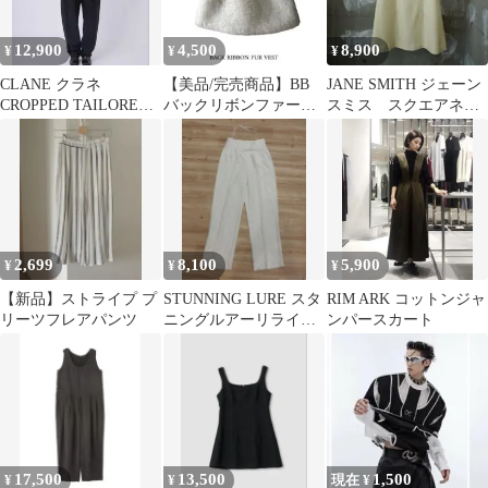
12,900
4,500
8,900
¥
¥
¥
CLANE クラネ
【美品/完売商品】BB
JANE SMITH ジェーン
CROPPED TAILORED
バックリボンファーベ
スミス スクエアネッ
JACKET セットアップ
スト
クノースリーブ
2,699
8,100
5,900
¥
¥
¥
【新品】ストライプ プ
STUNNING LURE スタ
RIM ARK コットンジャ
リーツフレアパンツ
ニングルアーリライム
ンパースカート
2way パンツ ホワイト
17,500
13,500
1,500
¥
¥
現在 ¥