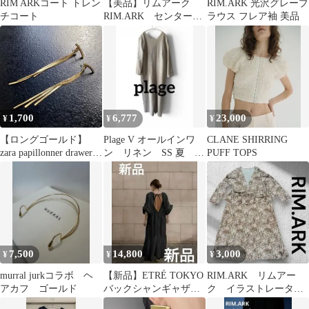
RIM ARKコート トレン
【美品】リムアーク
RIM.ARK 光沢グレーブ
チコート
RIM.ARK センタープ
ラウス フレア袖 美品
レス ワイドパンツ
ストレッチ 黒
1,700
6,777
23,000
¥
¥
¥
【ロングゴールド】
Plage V オールインワ
CLANE SHIRRING
zara papillonner drawer系
ン リネン SS 夏
PUFF TOPS
好きな方
Back v
7,500
14,800
3,000
¥
¥
¥
murral jurkコラボ ヘ
【新品】ETRÉ TOKYO
RIM.ARK リムアー
アカフ ゴールド
バックシャンギャザー
ク イラストレータ
ボリュームワンピー
ー ロングガウン カ