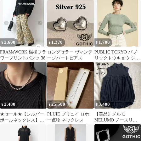
ン サイズ36 リムアー
ゾン グレージュ
CAMISOLE
ク 黒
2,600
1,370
1,700
¥
¥
¥
FRAMeWORK 楊柳フラ
ロングセラー ヴィンテ
PUBLIC TOKYO パブ
ワープリントパンツ 38
ージハートピアス
リックトウキョウ シア
ーリブメロウカットソ
ー
2,480
25,500
3,400
¥
¥
¥
★セール★【シルバー
PLUIE プリュイ ロホ
【美品】メルモ
ボールネックレス】
一点物 ネックレス
MELUMO ノースリー
zara drawer jeanasis
ブ カットソー バルーン
ギャザー 黒