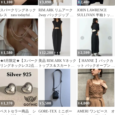
1,100
3,890
2,400
¥
¥
¥
スパークリングネック
RIM.ARK リムアーク
JOHN LAWRENCE
レス zara todayful
2way バックジップ カ
SULLIVAN 半袖トップ
enfold系好きな方
ットソー トップス 白
ス ブラック
1,580
12,280
2,599
¥
¥
¥
★8月限定★【スパーク
美品 RIM.ARK Vネック
【 HANNE 】バックカ
リングネックレス2点セ
トップス＆スカートセ
ット バックオープン 半
ット】zara drawer 系
ットアップ 36 ブラック
袖 ロングワンピース 紺
1,370
5,500
4,000
¥
¥
¥
ベストセラー商品 シ
GORE-TEX ミニポー
AMERI ワンピース オ