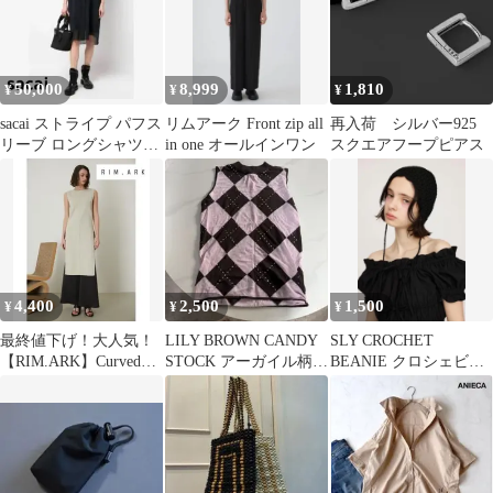
50,000
8,999
1,810
¥
¥
¥
sacai ストライプ パフス
リムアーク Front zip all
再入荷 シルバー925
リーブ ロングシャツワ
in one オールインワン
スクエアフープピアス
ンピース ミニワンピー
ス
4,400
2,500
1,500
¥
¥
¥
最終値下げ！大人気！
LILY BROWN CANDY
SLY CROCHET
【RIM.ARK】Curved
STOCK アーガイル柄ニ
BEANIE クロシェビー
slit long tops
ットベスト
ニー ニット帽 yk2