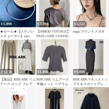
1,890
7,599
2,222
¥
¥
¥
★セール★【ステンレ
【AMERI VINTAGE】
nugu ラウンドメガネ
スチョーカー】zara
PASS CODE COATING
drawer beams roku系
TEE
3,150
1,000
9,000
¥
¥
¥
【美品】RIM.ARK リム
RIM.ARK リムアーク
RIM.ARK Vネックトッ
アーク ロング フレアス
半袖ニット ペプラムニ
プス＆スカートアレン
カート ウエストゴム M
ット
ジセットアップ リムア
ーク 38