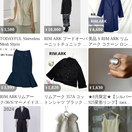
3,500
10,800
4,600
¥
¥
¥
TODAYFUL Sleeveless
RIM.ARK フードオーバ
美品 S RIM.ARK リム
Mesh Shirts
ーニットチュニック ネ
アーク コクーン ロング
イビー 新品未使用
コート ネイビー
3,999
1,820
1,630
¥
¥
¥
RIM.ARKリムアー
リムアーク 357A コッ
★8月限定★【シルバー
ク/36/S/マーメイドスカ
トンシャツ ブラック 38
925変形リング】zara
ート/スカート.
ゆったりシルエット✨
papillonner 系