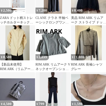
2,500
7,200
8,400
¥
¥
¥
ZARA ドット柄ストレ
CLANE クラネ 半袖ベ
美品 RIM.ARK リムア
ッチホルターネックト
ーシックロングワンピ
ーク ストライプ ドッキ
ップス
ース黒
ング プルオーバー ネイ
ビー
8,500
2,899
11,000
¥
¥
¥
【新品未使用】
RIM.ARK リムアーク V
RIM.ARK 長袖シャツ
RIM.ARK（リムアー
ネックオープンショル
グレー
ク）｜アームオープン
ダー カットソー ブルー
シャツ・サイズF
M
4,500
799
1,590
¥
¥
¥