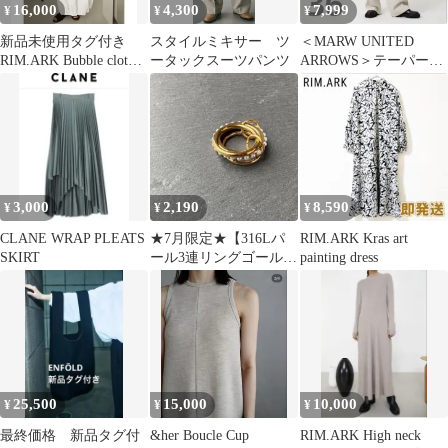
16,000
4,300
7,999
¥
¥
¥
新品未使用タグ付き
スタイルミキサー ツ
＜MARW UNITED
RIM.ARK Bubble cloth
ータックスーツパンツ
ARROWS＞テーパード
cocoon SK
ワイドパンツ
3,000
2,190
8,590
¥
¥
¥
CLANE WRAP PLEATS
★7月限定★【316Lパ
RIM.ARK Kras art
SKIRT
ール3連リングゴール
painting dress
ド】zara drawer 系
25,500
15,000
10,000
¥
¥
¥
最終価格 新品タグ付
&her Boucle Cup
RIM.ARK High neck