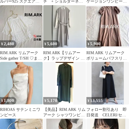
ルバー925 スクエアフ
チ + ショルダーネッ
ケージョンワンピース
ープピアス
クストラップ
としても
2,480
5,600
5,900
¥
¥
¥
RIM.ARK リムアーク
RIM.ARK【リムアー
RIM.ARK リムアーク
Side gather T/SH ♡まと
ク】ラップデザイン ワ
ボリュームパフスリー
めOK2？
ンピース グレー
ブ カットワンピース ベ
白 ゆったり
ージュ
1,800
5,170
13,555
¥
¥
¥
RIHOAS サテンミニワ
【美品】RIM.ARK リム
フォロー割引あり 即
ンピース
アーク シャツワンピー
日発送 CELERI/セル
ス ロングワンピース 36
リBACK スリットワン
ピース 黒