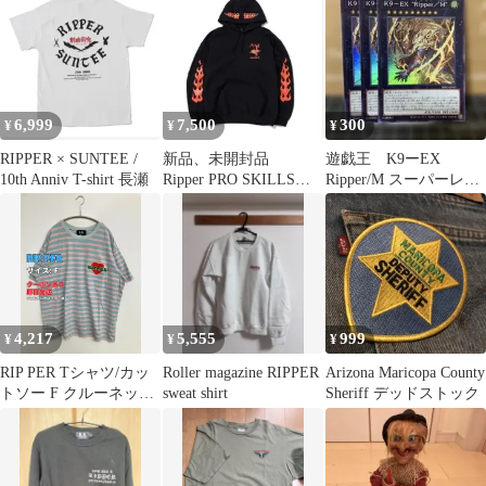
ズ/新品】バンズ
6,999
7,500
300
¥
¥
¥
RIPPER × SUNTEE /
新品、未開封品
遊戯王 K9ーEX
10th Anniv T-shirt 長瀬
Ripper PRO SKILLSフ
Ripper/M スーパーレ
ーディ 2XL
ア 3枚
4,217
5,555
999
¥
¥
¥
RIP PER Tシャツ/カッ
Roller magazine RIPPER
Arizona Maricopa County
トソー F クルーネック
sweat shirt
Sheriff デッドストック
(丸首) 半袖 ボーダー柄
ワンポイント 刺繍 ミド
ル丈 メンズ レディース