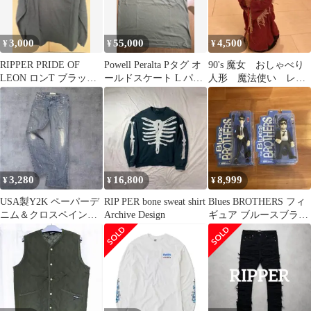
3,000
55,000
4,500
¥
¥
¥
RIPPER PRIDE OF
Powell Peralta Pタグ オ
90's 魔女 おしゃべり
LEON ロンT ブラック
ールドスケート L パウ
人形 魔法使い レト
S
エルペラルタ
ロ antique ソウ SAW
3,280
16,800
8,999
¥
¥
¥
USA製Y2K ペーパーデ
RIP PER bone sweat shirt
Blues BROTHERS フィ
ニム＆クロスペイント
Archive Design
ギュア ブルースブラザ
クラッシュフレアデニ
ーズ デッドストック
ムRipper