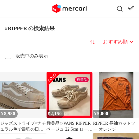
#RIPPER の検索結果
並び替え
販売中のみ表示
8,980
2,150
5,000
¥
¥
¥
ジャズストライプ×ナチ
極美品✨VANS RIPPER
RIPPER 長袖カットソ
ュラル色で最強の日常
ベージュ 22.5cm ローカ
ー オレンジ
履き【ゴールデンサイ
ットスニーカー人気