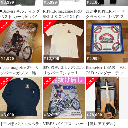
3,999
5,999
5,180
¥
¥
¥
■Backers キルティング
RIPPER magazine PRO
2124◆RIPPER ハード
ベスト カーキM バイカ
SKILLS ロンT XL 白 切
クラッシュ リペア スト
ー バッカーズ■
捨御免
レッチデニムパンツ
1,970
12,800
4,999
¥
¥
¥
ripper magazine 27 リ
00’s POWELL パウエル
Budweiser USA製 90's
ッパーマガジン 雑
リッパー Tシャツ Lサ
OLD バンダナ デッド
誌 最新号
イズ 白 ハスコ正規
ストック
3,600
526
78,000
¥
¥
¥
ド*ン様 パウエルペラ
VIBES バイブス ハー
【激レアモデル】