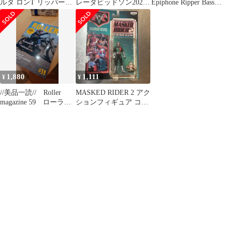
ルタ ロンT リッパー
レーダビッドソン2025
Epiphone Ripper Bass
POWELL 長袖Tシャツ
年9月号vol.383
Limited PJ
メキシ
1,880
1,111
¥
¥
//美品一読// Roller
MASKED RIDER 2 アク
magazine 59 ローラー
ションフィギュア コレ
マガジン 最新号
クション 1998