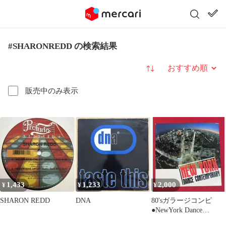
#SHARONREDD の検索結果
並び替え
販売中のみ表示
1,433
1,233
2,000
¥
¥
¥
SHARON REDD
DNA
80'sガラージコンピ
●NewYork Dance
Contemporary