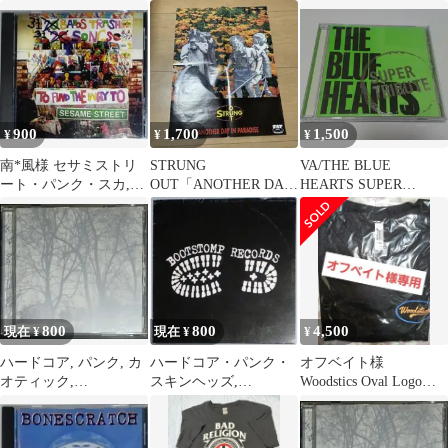
付き
HARDCORE, PUNK
900
1,700
1,500
¥
¥
¥
南*風様 セサミストリ
STRUNG
VA/THE BLUE
ート・パンク・スカ,
OUT「ANOTHER DAY
HEARTS SUPER
HARDCORE , PUNK ,
IN PARADISE 」ポスタ
TRIBUTE
ー
800
800
4,500
現在 ¥
現在 ¥
¥
ハードコア, パンク, カ
ハードコア・パンク・
オフベイト様
オティック,
スキンヘッズ,
Woodstics Oval Logo
HARDCORE, PUNK,
HARDCORE, PUNK,
2Tone Tシャツ XL
EMO
SKINS