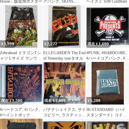
House」販促用ポスター
アパンク, SKINS,
ヘイスミ SiM ColdRain
HARDCORE, PUNK
3,999
2,222
1,600
¥
¥
現在 ¥
Zebrahead ドラゴンTシ
ELLEGARDEN The End
#PUNK, #HARDCORE,
ャツ Lサイズ マンウィ
of Yesterday tourタオル
#ハードコアパンク, #ロ
ズ
ック
1,500
1,000
5,200
現在 ¥
現在 ¥
¥
#ハードコア, #パンク,
バナナシェイクス, サイ
Hi-STANDARD（ハイ
#ペイントボック
コビリー, ラスティッ
スタンダード）コイン
ス,#PAINTBOX PUNK
ク, PSYCHOBILL
ケース ハイスタ