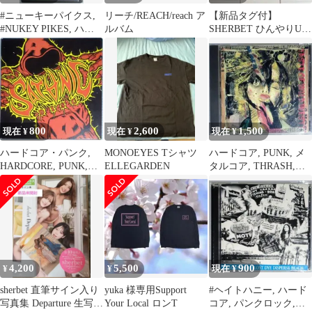
#ニューキーパイクス,
リーチ/REACH/reach ア
【新品タグ付】
#NUKEY PIKES, ハー
ルバム
SHERBET ひんやりUV
ドコアパンク
対策スキッパーチュニ
ック L カーキ
800
2,600
1,500
現在 ¥
現在 ¥
現在 ¥
ハードコア・パンク,
MONOEYES Tシャツ
ハードコア, PUNK, メ
HARDCORE, PUNK,
ELLEGARDEN
タルコア, THRASH,
NYHC
HARDCORE
4,200
5,500
900
¥
¥
現在 ¥
sherbet 直筆サイン入り
yuka 様専用Support
#ヘイトハニー, ハード
写真集 Departure 生写真
Your Local ロンT
コア, パンクロック,