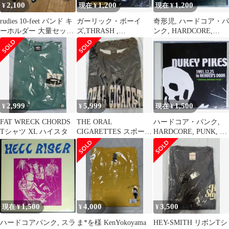
2,100
1,200
1,200
¥
現在 ¥
現在 ¥
rudies 10-feet バンド キ
ガーリック・ボーイ
奇形児, ハードコア・パ
ーホルダー 大量セット
ズ,THRASH ,
ンク, HARDCORE,
まとめ売り
HARDCORE, PUNK
PUNK
2,999
5,999
1,500
¥
¥
現在 ¥
FAT WRECK CHORDS
THE ORAL
ハードコア・パンク,
Tシャツ XL ハイスタ
CIGARETTES スポーツ
HARDCORE, PUNK, #
Tシャツ オーラル
ニューキーパイクス
1,500
4,000
3,500
現在 ¥
¥
¥
ハードコアパンク, スラ
ま*を様 KenYokoyama
HEY-SMITH リボンTシ