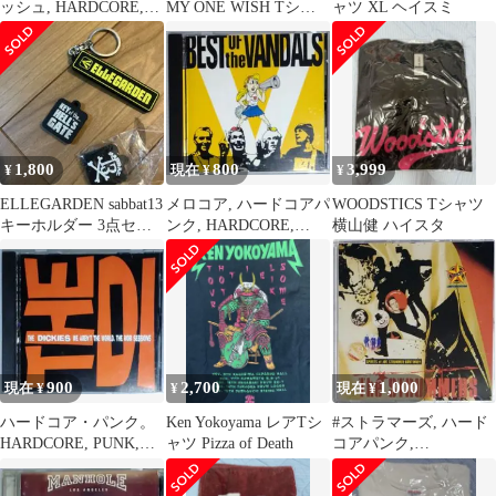
ッシュ, HARDCORE,
MY ONE WISH Tシャ
ャツ XL ヘイスミ
METAL, PUNK
ツ ハイスタLサ
1,800
800
3,999
¥
現在 ¥
¥
ELLEGARDEN sabbat13
メロコア, ハードコアパ
WOODSTICS Tシャツ
キーホルダー 3点セッ
ンク, HARDCORE,
横山健 ハイスタ
ト
PUNK, #VANDALS
900
2,700
1,000
現在 ¥
¥
現在 ¥
ハードコア・パンク。
Ken Yokoyama レアTシ
#ストラマーズ, ハード
HARDCORE, PUNK,
ャツ Pizza of Death
コアパンク,
SKINHEADS
HARDCORE, PUNK,
CLASH