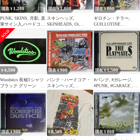
1,200
1,000
800
現在 ¥
現在 ¥
現在 ¥
PUNK, SKINS, 月影, 直
スキンヘッズ,
ギロチン・テラー,
筆サイン入,ハードコア,
SKINHEADS, Oi,
GUILLOTINE
パンク, スキンズ
HARDCORE, PUNK
TERROR, ハードコアパ
ンク
4,500
900
1,500
¥
現在 ¥
現在 ¥
Woodstics 長袖Tシャツ
パンク・ハードコア・
#パンク, #ガレージ,
ブラック グリーン フ
スキンヘッズ,
#PUNK, #GARAGE , #
ラワーロゴ Mサイズ
HARDCORE, PUNK,
プレイメイツ
美品
SKINS
900
8,500
800
現在 ¥
¥
現在 ¥