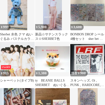
999
5,900
3,600
¥
¥
¥
Sherbet 水色 クマ ぬい
新品☆サテンスラック
BONBON DROP シール
ぐるみ パステルカラー
ス☆SHERBET色
4種セット sher bet 水
リボン付き
族館
5%OFF
915
1,380
900
¥
¥
現在 ¥
シャーベット(タイプB)
ty BEANIE BALLS
スキンヘッズ, Oi ,
SHERBET ぬいぐる
PUNK , HARDCORE,
み ビーニーボール
SKINHEADS