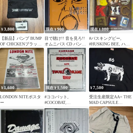
3,800
900
800
¥
現在 ¥
現在 ¥
【新品】バンプ BUMP
目で聴け!! 音を見ろ!!
#バスキングビー,
OF CHICKENブラック
オムニバス CD パンク
#HUSKING BEE, ハー
サコッシュ パスケース
ハードコア
ドコア・パンク
1,600
1,500
7,500
¥
現在 ¥
¥
LONDON NITEポスタ
#ココバット,
受注生産限定AA= THE
ー
#COCOBAT,
MAD CAPSULE
#HARDCORE,#PUNK,
MARKETS 上田剛士
ハードコア