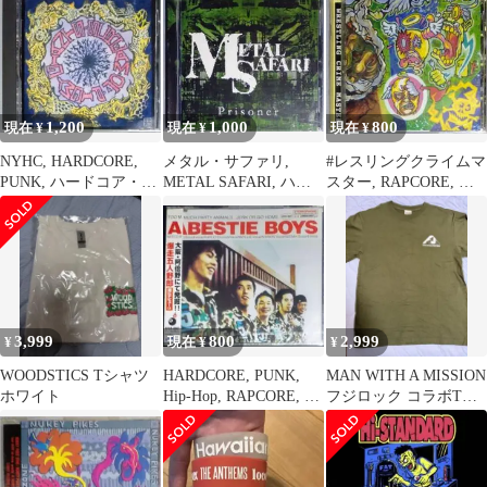
1,200
1,000
800
現在 ¥
現在 ¥
現在 ¥
NYHC, HARDCORE,
メタル・サファリ,
#レスリングクライムマ
PUNK, ハードコア・パ
METAL SAFARI, ハー
スター, RAPCORE, ク
ンク
ドコア, パンク, メタル
ロスオーバー, ハードコ
ア
3,999
800
2,999
¥
現在 ¥
¥
WOODSTICS Tシャツ
HARDCORE, PUNK,
MAN WITH A MISSION
ホワイト
Hip-Hop, RAPCORE, ミ
フジロック コラボTシ
クスチャー
ャツ マンウィズ