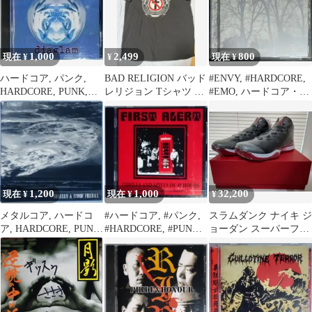
1,000
2,499
800
現在 ¥
¥
現在 ¥
ハードコア, パンク,
BAD RELIGION バッド
#ENVY, #HARDCORE,
HARDCORE, PUNK,
レリジョン Tシャツ マ
#EMO, ハードコア・パ
New School
ンウィズ
ンク
1,200
1,000
32,200
現在 ¥
現在 ¥
¥
メタルコア, ハードコ
#ハードコア, #パンク,
スラムダンク ナイキ ジ
ア, HARDCORE, PUNK,
#HARDCORE, #PUNK,
ョーダン スーパーフラ
METAL, パンク
#ハイスタ
イ3 スラム ダンク