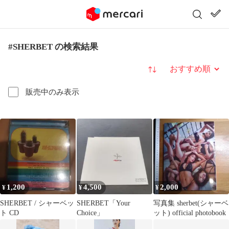
#SHERBET の検索結果
並び替え
販売中のみ表示
1,200
4,500
2,000
¥
¥
¥
SHERBET / シャーベッ
SHERBET「Your
写真集 sherbet(シャーベ
ト CD
Choice」
ット) official photobook