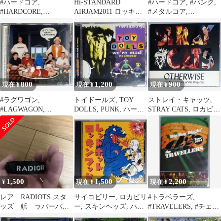
#ハードコア,
Hi-STANDARD
#ハードコア, #パンク,
#HARDCORE,
AIRJAM2011 ロッキン
#メタルコア,
#FORWARD, #DEATH
ジェリービーンデザイ
#HARDCORE, #PUNK
SIDE
ン L
800
1,200
900
現在 ¥
現在 ¥
現在 ¥
#ラグワゴン,
トイドールズ, TOY
ストレイ・キャッツ,
#LAGWAGON,
DOLLS, PUNK, ハード
STRAY CATS, ロカビリ
HARDCORE, PUNK, ハ
コアパンク
ー, サイコビリー
ードコア
1,500
1,500
2,200
¥
現在 ¥
現在 ¥
レア RADIOTS スタ
サイコビリー, ロカビリ
#トラベラーズ,
ッズ 鋲 ラバーバン
ー, スキンヘッズ, ハー
#TRAVELERS, #チェッ
ド 黒
ドコア・パンク
カーズ, #ブルース