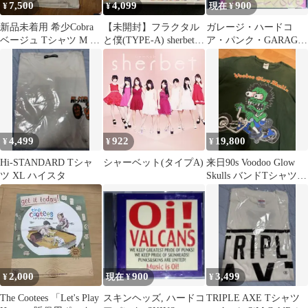
7,500
4,099
900
¥
¥
現在 ¥
新品未着用 希少Cobra
【未開封】フラクタル
ガレージ・ハードコ
ベージュ Tシャツ M oi
と僕(TYPE-A) sherbet
ア・パンク・GARAGE,
パンクバント
シャーベット CD
PUNK, HARDCORE
4,499
922
19,800
¥
¥
¥
Hi-STANDARD Tシャ
シャーベット(タイプA)
来日90s Voodoo Glow
ツ XL ハイスタ
Skulls バンドTシャツ
グリーン XL
2,000
900
3,499
¥
現在 ¥
¥
The Cootees 「Let's Play
スキンヘッズ, ハードコ
TRIPLE AXE Tシャツ