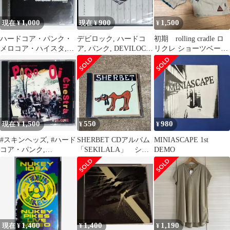
1,000
900
1,500
現在 ¥
現在 ¥
¥
ハードコア・パンク・
デビロック, ハードコ
初期 rolling cradle ロ
メロコア・ハイスタ,
ア, パンク, DEVILOCK
リクレ ショーツベージ
HARDCORE, PUNK
GMF
ュ L オマケ付き
1,500
550
980
現在 ¥
¥
¥
#スキンヘッズ, #ハード
SHERBET CDアルバム
MINIASCAPE 1st
コア・パンク,
「SEKILALA」 シャ
DEMO
#HARDCORE, #PUNK
ーベッツ
1,400
1,400
1,190
現在 ¥
¥
¥