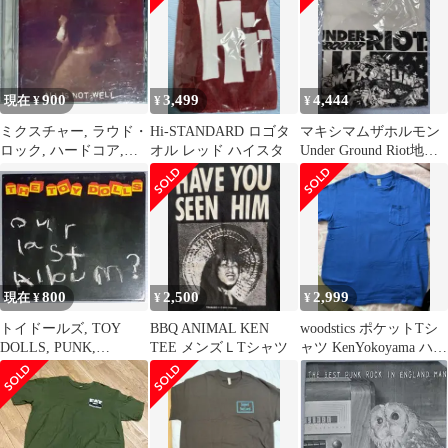
900
3,499
4,444
現在 ¥
¥
¥
ミクスチャー, ラウド・
Hi-STANDARD ロゴタ
マキシマムザホルモン
ロック, ハードコア,
オル レッド ハイスタ
Under Ground Riot地下
HARDCORE, METAL
暴動 Tシャツ
800
2,500
2,999
現在 ¥
¥
¥
トイドールズ, TOY
BBQ ANIMAL KEN
woodstics ポケットTシ
DOLLS, PUNK,
TEE メンズＬTシャツ
ャツ KenYokoyama ハイ
HARDCORE, Oi
スタ