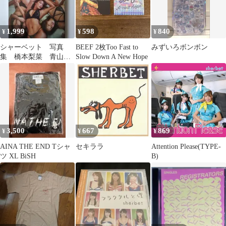
1,999
598
840
¥
¥
¥
シャーベット 写真
BEEF 2枚Too Fast to
みずいろボンボン
集 橋本梨菜 青山ひ
Slow Down A New Hope
かる 犬童美乃梨 河
路由希子 清瀬汐希
3,500
667
869
¥
¥
¥
AINA THE END Tシャ
セキララ
Attention Please(TYPE-
ツ XL BiSH
B)