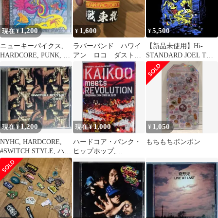
1,200
1,600
5,500
現在 ¥
¥
¥
ニューキーパイクス,
ラバーバンド ハワイ
【新品未使用】Hi-
HARDCORE, PUNK, ハ
アン ロコ ダストボ
STANDARD JOEL Tシ
ードコア・パンク
ックス ジーフリ東北
ャツ ブラック XL
ライブハウス大作戦
1,200
1,000
1,050
現在 ¥
現在 ¥
¥
NYHC, HARDCORE,
ハードコア・パンク・
もちもちボンボン
#SWITCH STYLE, ハー
ヒップホップ,
ドコア
HARDCORE, Hip-Hop