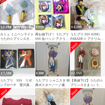
1,280
999
1,199
¥
¥
¥
カミュ ミニペンライト
再お値下げ！ うたプリ
うたプリ SSS SONG
うたの☆プリンスさま
SSS 缶バッジ アクリル
PARADE☆ アクリルス
っ♪ SSS2 ライブグッズ
キーホルダー 寿嶺二 新
タンド アクスタ セシル
品
7,500
300
1,555
¥
¥
¥
うたプリ SSS リボ
うたプリ シャニスタ 特
【再値下げ】うたの☆
ンブローチ 聖川真斗
典ポスター／一ノ瀬ト
プリンスさまっ♪ うた
&神宮寺レン
キヤ
プリ SSS アクスタ 蘭丸