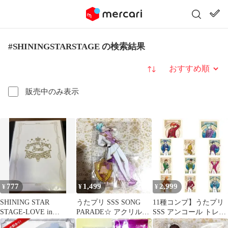
#SHININGSTARSTAGE の検索結果
並び替え
販売中のみ表示
777
1,499
2,999
¥
¥
¥
SHINING STAR
うたプリ SSS SONG
11種コンプ】うたプリ
STAGE-LOVE in
PARADE☆ アクリルス
SSS アンコール トレー
DREAM-パンフレット
タンド アクスタ 藍
ディングポスター