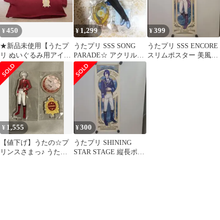
450
1,299
399
¥
¥
¥
★新品未使用【うたプ
うたプリ SSS SONG
うたプリ SSS ENCORE
リ ぬいぐるみ用アイド
PARADE☆ アクリルス
スリムポスター 美風藍
ルTシャツ 黒崎蘭丸】
タンド アクスタ カミュ
箔押しサイン入り
★
1,555
300
¥
¥
【値下げ】うたの☆プ
うたプリ SHINING
リンスさまっ♪ うたプ
STAR STAGE 縦長ポス
リ SSS アクスタ 蘭丸
ター / 聖川真斗