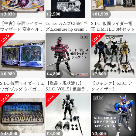
3,030
2,500
81,999
¥
¥
¥
【中古】仮面ライダー
Comes カムズGISM ギ
S.I.C. 仮面ライダー電
ウィザード 変身ベルト
ズムconfuse lip cream
王 LIMITED 8体セット
DX白い魔法使いドライ
GAUZE
バー(開封品)
6,980
4,800
2,800
¥
¥
¥
S.I.C 仮面ライダーリュ
【単品・現状渡し】
【ジャンク】S.I.C. ア
ウガ ゾルダ タイガ 新
S.I.C. VOL.51 仮面ライ
クマイザー3
品未開封 sic 龍騎
ダーディケイド コンプ
リートフォーム
43,800
3,000
3,300
¥
¥
¥