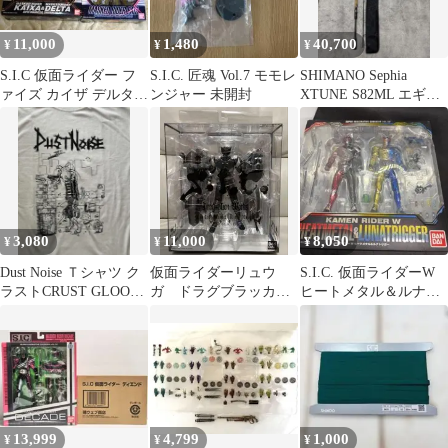
11,000
1,480
40,700
¥
¥
¥
S.I.C 仮面ライダー フ
S.I.C. 匠魂 Vol.7 モモレ
SHIMANO Sephia
ァイズ カイザ デルタ
ンジャー 未開封
XTUNE S82ML エギン
新品未開封 sic
グロッド トルザイト
3,080
11,000
8,050
¥
¥
¥
Dust Noise Ｔシャツ ク
仮面ライダーリュウ
S.I.C. 仮面ライダーW
ラストCRUST GLOOM
ガ ドラグブラッカ
ヒートメタル＆ルナト
confuse
ー S.I.C. イマジネー
リガー
ションワークス
13,999
4,799
1,000
¥
¥
¥