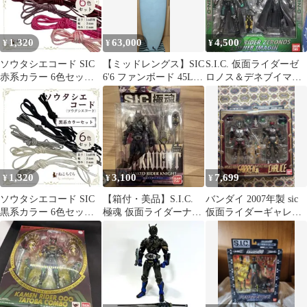
1,320
63,000
4,500
¥
¥
¥
ソウタシエコード SIC
【ミッドレングス】SIC
S.I.C. 仮面ライダーゼ
赤系カラー 6色セット
6'6 ファンボード 45L
ロノス＆デネブイマジ
約1m×6本 日本製 3mm
初心者 サーフボード
ン
1,320
3,100
7,699
¥
¥
¥
ソウタシエコード SIC
【箱付・美品】S.I.C.
バンダイ 2007年製 sic
黒系カラー 6色セット
極魂 仮面ライダーナイ
仮面ライダーギャレン
約1m×6本 日本製 3mm
ト フィギュア バンダイ
&カリス