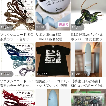
1,320
550
1,150
¥
¥
¥
ソウタシエコード SIC
リボン 20mm SIC
S.I.C 匠魂ver.7 バトル
茶系カラー 6色セット
SHINDO 匿名配送
ホッパー 食玩 仮面ライ
約1m×6本 日本製 3mm
ダー
1,320
9,777
120,000
¥
¥
¥
ソウタシエコード SIC
極美品_ハードコアTシ
【手渡し限定/湘南】
青系カラー 6色セット
ャツ_SICシック_伝説
SIC ロングボード 9'0
約1m×6本 日本製 3mm
EPジャケ_黒_Mサイズ
(66L)★新品ギアフルセ
ット