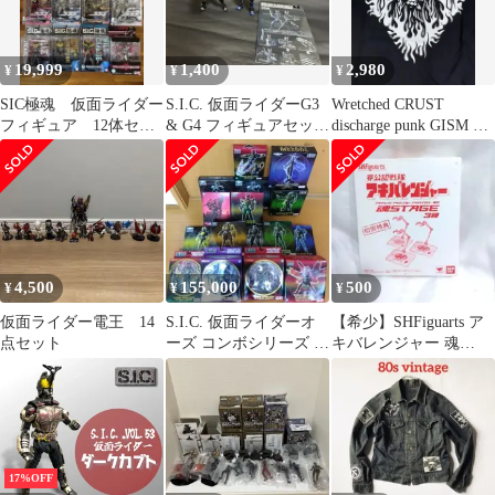
19,999
1,400
2,980
¥
¥
¥
SIC極魂 仮面ライダー
S.I.C. 仮面ライダーG3
Wretched CRUST
フィギュア 12体セッ
& G4 フィギュアセット
discharge punk GISM ク
ト
（ ジャンク扱い）
ラスト
4,500
155,000
500
¥
¥
¥
仮面ライダー電王 14
S.I.C. 仮面ライダーオ
【希少】SHFiguarts ア
点セット
ーズ コンボシリーズ フ
キバレンジャー 魂
ィギュアセット
STAGE 3種
17%OFF