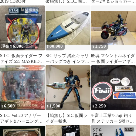
2019 CDRO付
破損無し】S.I.C. 極魂
ダー2号＆ショッカーラ
SIC オートバジン
イダー 未開封
6,000
80,000
1,750
現在 ¥
¥
¥
S.I.C. 仮面ライダー フ
SIC サップ 純正キャリ
匠魂 マシントルネイダ
ァイズ 555 MASKED
ーバッグつき インフレ
ー 仮面ライダーアギト
RIDER FAIZ
ータブル SUPボード
SIC 極魂
6,500
1,500
2,250
¥
¥
¥
S.I.C. Vol.20 アナザー
【箱無し】SIC 仮面ラ
✨富士工業✨Fuji 釣り
アギト＆バーニング・
イダー斬鬼
具 ステッカー 5種セッ
シャイニング【未開
ト
封】