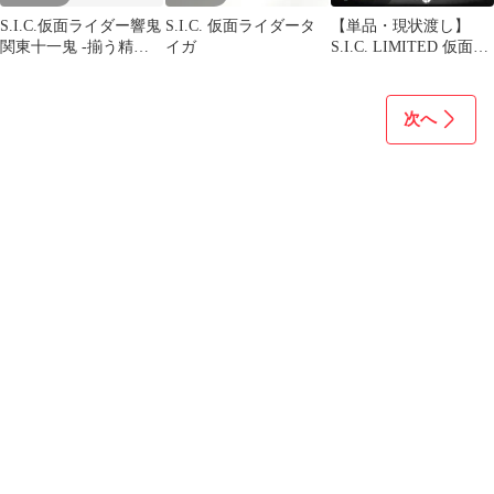
S.I.C.仮面ライダー響鬼
S.I.C. 仮面ライダータ
【単品・現状渡し】
関東十一鬼 -揃う精鋭-
イガ
S.I.C. LIMITED 仮面ラ
新品未開封 sic レア
イダー電王 ロッドフォ
ーム
次へ