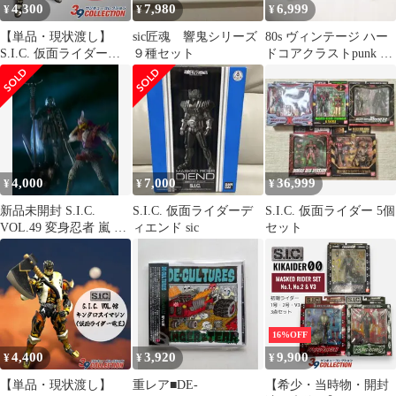
4,300
7,980
6,999
¥
¥
¥
【単品・現状渡し】
sic匠魂 響鬼シリーズ
80s ヴィンテージ ハー
S.I.C. 仮面ライダーダ
９種セット
ドコアクラストpunk G
ークカブト
ジャン GISM ZOUO
4,000
7,000
36,999
¥
¥
¥
新品未開封 S.I.C.
S.I.C. 仮面ライダーデ
S.I.C. 仮面ライダー 5個
VOL.49 変身忍者 嵐 &
ィエンド sic
セット
魔神斎
16%OFF
4,400
3,920
9,900
¥
¥
¥
【単品・現状渡し】
重レア■DE-
【希少・当時物・開封