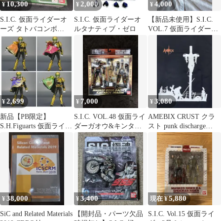
10,300
2,000
4,000
¥
¥
¥
S.I.C. 仮面ライダーオ
S.I.C. 仮面ライダーオ
【新品未使用】S.I.C.
ーズ タトバコンボ
ルタナティブ・ゼロ
VOL.7 仮面ライダー1
Vol.64
号 バンダイ フィギュア
2,699
7,000
3,080
¥
¥
¥
新品【PB限定】
S.I.C. VOL.48 仮面ライ
AMEBIX CRUST クラ
S.H.Figuarts 仮面ライダ
ダーガオウ&キンタロ
スト punk discharge
ービースト マントセッ
スイマジン
GISM
ト
38,000
3,400
5,880
¥
¥
現在 ¥
SiC and Related Materials
【開封品・パーツ欠品
S.I.C. Vol.15 仮面ライ