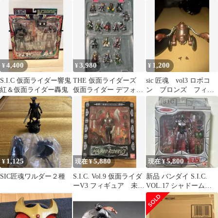
ピンク チェリー
ァ 開封品 欠品なし
4,400
3,980
1,200
¥
¥
¥
S.I.C 仮面ライダー響鬼
THE 仮面ライダーズ
sic 匠魂 vol3 ロボコ
紅＆仮面ライダー轟鬼
仮面ライダー デフォル
ン ブロンズ フィギ
メフィギュア まとめ売
ュア
り
1,125
5,880
5,800
¥
現在 ¥
現在 ¥
SIC匠魂ワルダー２種
S.I.C. Vol.9 仮面ライダ
新品 バンダイ S.I.C.
ーV3 フィギュア 未開
VOL.17 シャドームー
封
ン＆仮面ライダーブラ
ック