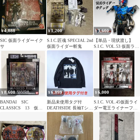
4,888
1,200
3,600
¥
¥
¥
SIC 仮面ライダーイク
S.I.C.匠魂 SPECIAL 2nd
【単品・現状渡し】
サ
仮面ライダー斬鬼
S.I.C. VOL.53 仮面ライ
ダーガタック
8,600
6,899
6,000
¥
¥
¥
BANDAI SIC
新品未使用タグ付
S.I.C. VOL.45仮面ライ
CLASSICS 13 仮面
DEATHSIDE 長袖Tシャ
ダー電王ライナーフォ
ライダークウガ フィ
ツ ハードコアpunk
ーム&ゼロノスゼロフ
ギュア
GISM
ォーム