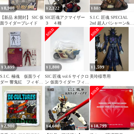
8,980
2,322
888
¥
¥
¥
【新品 未開封】 SIC 仮
SIC匠魂アクマイザー
S.I.C. 匠魂 SPECIAL
面ライダーブレイド
３ ４種
2nd 超人バシャーン&超
人ズシーン
3,899
1,800
1,599
¥
¥
¥
S.I.C. 極魂 仮面ライ
SIC 匠魂 vol.6 サイクロ
美玲様専用
ダー 響鬼紅 フィギュ
ン 仮面ライダー フィギ
ア 魂ネイション 魂
ュア 伊澤靖志
ウェブ商店
2,980
4,600
18,799
¥
¥
¥