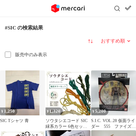
#SIC の検索結果
並び替え
販売中のみ表示
1,250
1,320
5,200
¥
¥
¥
SIC Tシャツ 青
ソウタシエコード SIC
S.I.C. VOL.28 仮面ライ
緑系カラー 6色セット
ダー 555 ファイズ
約1m×6本 日本製 3mm
【未開封】