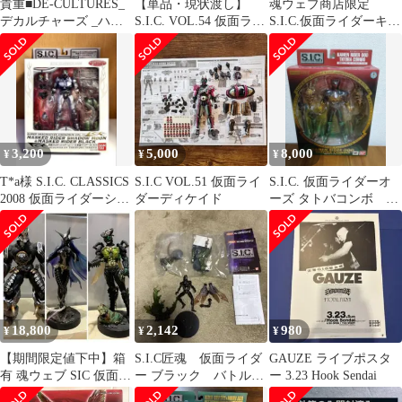
貴重■DE-CULTURES_
【単品・現状渡し】
魂ウェブ商店限定
デカルチャーズ _ハー
S.I.C. VOL.54 仮面ライ
S.I.C.仮面ライダーキバ
ドコア_タオル_新品 未
ダーイクサ（セーブモ
エンペラーフォーム新
開封
ード）
品・未開封品
3,200
5,000
8,000
¥
¥
¥
T*a様 S.I.C. CLASSICS
S.I.C VOL.51 仮面ライ
S.I.C. 仮面ライダーオ
2008 仮面ライダーシャ
ダーディケイド
ーズ タトバコンボ フ
ドームーン＆
ィギュア 取り説なし
18,800
2,142
980
¥
¥
¥
【期間限定値下中】箱
S.I.C匠魂 仮面ライダ
GAUZE ライブポスタ
有 魂ウェブ SIC 仮面ラ
ー ブラック バトルホ
ー 3.23 Hook Sendai
イダーオーズ 3体 サゴ
ッパー