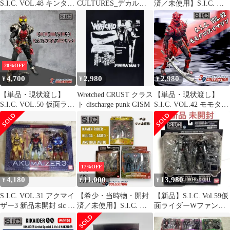
S.I.C. VOL.48 キンタロ
CULTURES_デカルチ
済／未使用】S.I.C. 昭
スイマジン
ャーズ _ハードコア
和初期ライダー（1号・
_CD_新品未開封
2号・V3）3点セット
20%OFF
4,700
2,980
2,980
¥
¥
¥
【単品・現状渡し】
Wretched CRUST クラス
【単品・現状渡し】
S.I.C. VOL.50 仮面ライ
ト discharge punk GISM
S.I.C. VOL.42 モモタロ
ダーキバ（キバフォー
スイマジン
ム）
17%OFF
4,180
11,000
13,980
¥
¥
¥
S.I.C. VOL.31 アクマイ
【希少・当時物・開封
【新品】S.I.C. Vol.59仮
ザー3 新品未開封 sic ザ
済／未使用】S.I.C. 平
面ライダーWファング
ビタン
成リアル路線（クウ
ジョーカー＆スカル
ガ・アギト・アナザー