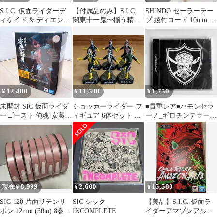
S.I.C. 仮面ライダーデ
【付属品のみ】S.I.C.
SHINDO セーラーテー
ィケイド & ディエンド
関東十一鬼〜揃う精
プ 綾竹コード 10mm グ
セット
鋭〜 剛鬼・勝鬼・闘
リーン 30m巻 新品
鬼・蛮鬼
12,480
11,500
1,750
¥
¥
¥
未開封 SIC 仮面ライダ
ショッカーライダー フ
■貴重レア■ハモンセラ
ーゴースト 俺魂 安藤賢
ィギュア 6体セット 食
ーノ_ギロチンテラー_
司 フィギュア バンダ
玩 仮面ライダー怪人名
ハードコア_新品 未開
イ
鑑
封
8,999
2,600
15,580
現在 ¥
¥
¥
SIC-120 片面サテンリ
SIC シック
​【美品】S.I.C. 仮面ラ
ボン 12mm (30m) 8巻
INCOMPLETE
イダーアマゾンアルフ