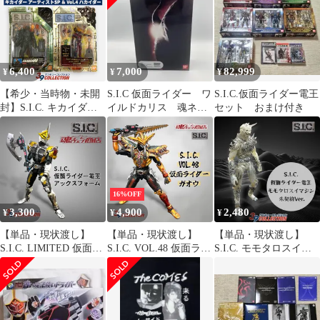
アギト）3点セット
6,400
7,000
82,999
¥
¥
¥
【希少・当時物・未開
S.I.C 仮面ライダー ワ
S.I.C.仮面ライダー電王
封】S.I.C. キカイダー
イルドカリス 魂ネイ
セット おまけ付き
アーティストSP ＆
ション2010
Vol.4 ハカイダー 2点セ
ット
16%OFF
3,300
4,900
2,480
¥
¥
¥
【単品・現状渡し】
【単品・現状渡し】
【単品・現状渡し】
S.I.C. LIMITED 仮面ラ
S.I.C. VOL.48 仮面ライ
S.I.C. モモタロスイマ
イダー電王 アックスフ
ダーガオウ
ジン 未契約Ver.
ォーム