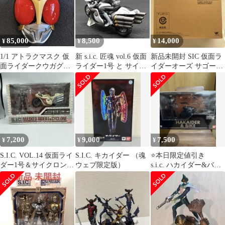
85,000
8,500
14,000
¥
¥
¥
1/1 アトラクマスク 仮
新 s.i.c. 匠魂 vol.6 仮面
新品未開封 SIC 仮面ラ
面ライダークウガグロ
ライダー1号 と サイク
イダーオーズ サゴーゾ
ーイングフォーム
ロン 号 セット
コンボ
【送料込み】
7,200
9,000
7,500
¥
¥
¥
S.I.C. VOL.14 仮面ライ
S.I.C. キカイダー （魂
⭐️本日限定値引き
ダー1号＆サイクロン
ウェブ限定版）
s.i.c. ハカイダー&バイ
【未開封】
ク