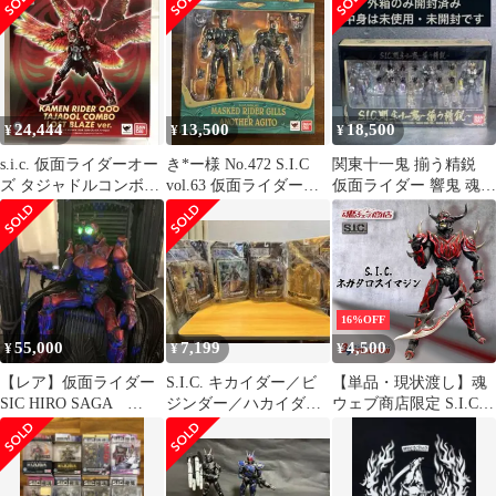
ーゾ等
24,444
13,500
18,500
¥
¥
¥
s.i.c. 仮面ライダーオー
き*ー様 No.472 S.I.C
関東十一鬼 揃う精鋭
ズ タジャドルコンボ
vol.63 仮面ライダーギ
仮面ライダー 響鬼 魂ウ
(ロストブレイズver.)
リス&アナザーア
ェブ商店限定 プレバン
SIC
16%OFF
55,000
7,199
4,500
¥
¥
¥
【レア】仮面ライダー
S.I.C. キカイダー／ビ
【単品・現状渡し】魂
SIC HIRO SAGA
ジンダー／ハカイダー
ウェブ商店限定 S.I.C.
VO.L2創世王
／キカイダー01 4体セ
ネガタロスイマジン
ット