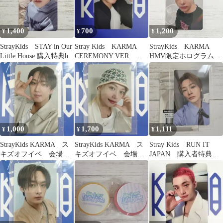
1,400
700
1,200
¥
¥
¥
StrayKids STAY in Our
Stray Kids KARMA
StrayKids KARMA
Little House 購入特典h
CEREMONY VER ラ
HMV限定ホログラムス
ンダム ハン
ペシャルセルカ ヒョ
ンジン
1,000
1,700
1,111
¥
¥
¥
StrayKids KARMA ス
StrayKids KARMA ス
Stray Kids RUN IT
キズオフイベ 会場購
キズオフイベ 会場購
JAPAN 購入者特典フ
入特典トレカ チャン
入特典トレカ フィリ
ォトカード アイエン
ビン
ックス