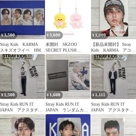
スンミン
ン
3,500
3,600
1,000
¥
¥
¥
Stray Kids KARMA
未開封 SKZOO
【新品未開封】 Stray
スキズオフイベ HMV
SECRET PLUSH
Kids KARMA アコー
会場購入特典トレカ
MICRO Ver. ポガリ
ディオンバージョン
ピリ
ハン
1,500
1,600
1,111
¥
¥
¥
Stray Kids RUN IT
Stray Kids RUN IT
Stray Kids RUN IT
JAPAN アクスタチャ
JAPAN ランダムカー
JAPAN アクスタチャ
ーム スンミン
ド フィリックス
ーム バンチャン