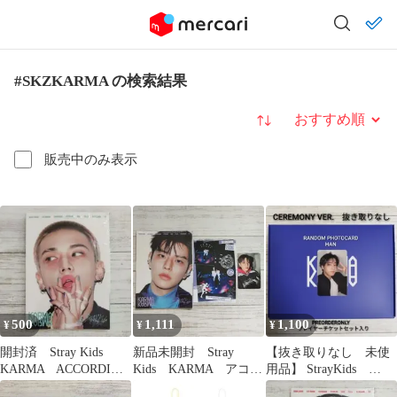
#SKZKARMA の検索結果
並び替え
販売中のみ表示
500
1,111
1,100
¥
¥
¥
開封済 Stray Kids
新品未開封 Stray
【抜き取りなし 未使
KARMA ACCORDION
Kids KARMA アコー
用品】 StrayKids
VER ヒョンジン
ディオンバージョン
KARMA ランダム ハ