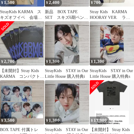
1,500
2,400
700
¥
¥
¥
StrayKids KARMA ス
新品 BOX TAPE
Stray Kids KARMA
キズオフイベ 会場購
SET スキズ6期ペンミ
HOORAY VER. ラン
入特典トレカ リノ
グッズ ボックステー
ダム ヒョンジン
プABセット
2,700
1,300
1,300
¥
¥
¥
【未開封】Stray Kids
StrayKids STAY in Our
StrayKids STAY in Our
KARMA コンパクトバ
Little House 購入特典i
Little House 購入特典s
ージョン スキズカル
マ
3,500
1,300
13,000
¥
¥
¥
BOX TAPE 付属トレ
StrayKids STAY in Our
【未開封】 Stray Kids