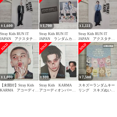
1,600
1,700
1,111
¥
¥
¥
Stray Kids RUN IT
Stray Kids RUN IT
Stray Kids RUN IT
JAPAN アクスタチャ
JAPAN ランダムカー
JAPAN アクスタチャ
ーム フィリックス
ド ヒョンジン
ーム アイエン
1,000
800
7,500
¥
¥
¥
【未開封】Stray Kids
Stray Kids KARMA
スキズーランダムキー
KARMA アコーディオ
アコーディオンバージ
リング スキズぬい
ンバージョン ヒョン
ョン バンチャン 開
SKZOO SECRET
ジン
封済
KEYRING