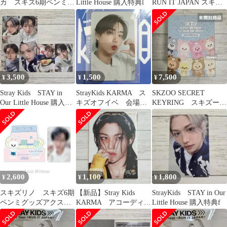
カ スキズ6期ペンミグ
Little House 購入特典l
RUN IT JAPAN スキズT
ッズ ボックステープ
シャツ XL
トレカ
3,500
1,500
7,500
¥
¥
¥
Stray Kids STAY in
StrayKids KARMA ス
SKZOO SECRET
Our Little House 購入特
キズオフイベ 会場購
KEYRING スキズーラ
典
入特典トレカ ハン
ンダムキーリング ス
HAN
キズぬい
2,600
1,100
1,800
¥
¥
¥
スキズリノ スキズ6期
【新品】Stray Kids
StrayKids STAY in Our
ペンミグッズアクス
KARMA アコーディオ
Little House 購入特典f
タ ランダム アクリ
ンバージョン フィリ
ルスタンド リノ
ックス