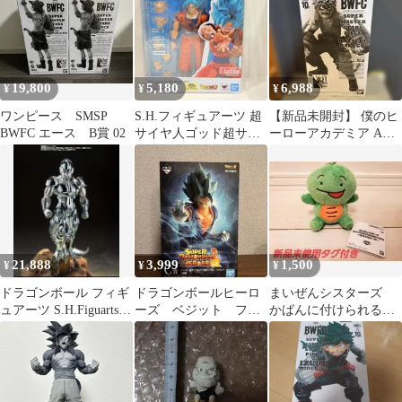
19,800
5,180
6,988
¥
¥
¥
ワンピース SMSP
S.H.フィギュアーツ 超
【新品未開封】 僕のヒ
BWFC エース B賞 02
サイヤ人ゴッド超サイ
ーローアカデミア A賞
ヤ人孫悟空〈限界を超
爆豪勝己 SMSP 半券付
えし蒼き力〉
き
21,888
3,999
1,500
¥
¥
¥
ドラゴンボール フィギ
ドラゴンボールヒーロ
まいぜんシスターズ
ュアーツ S.H.Figuarts
ーズ ベジット フィ
かばんに付けられるぬ
メタルクウラ 劇場版
ギュア 一番くじ C
いぐるみ 〜 おすわり
賞
ポーズ