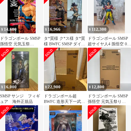
14,600
16,966
112,300
¥
¥
¥
ドラゴンボール SMSP
タ*質様 ク*ス様 タ*質
ドラゴンボール SMSP
孫悟空 元気玉祭
様 BWFC SMSP ダイマ
超サイヤ人4 孫悟空 04
SPECIAL ver. 新品未開
ツリ バイバイ悟空
二次元彩色 国内正規品
封
16,000
22,900
12,800
¥
¥
¥
SMSP サンジ フィギ
ドラゴンボール超
ドラゴンボール SMSP
ュア 海外正規品
BWFC 造形天下一武道
孫悟空 元気玉祭り
会3 SMSP 孫悟空 ダイ
SPECIAL ver.
マツリ