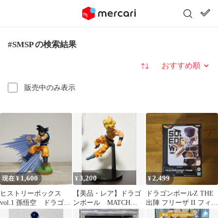
#SMSP の検索結果
並び替え
販売中のみ表示
1,600
3,200
2,499
現在 ¥
¥
¥
ヒストリーボックス
【美品・レア】ドラゴ
ドラゴンボールZ THE
vol.1 孫悟空 ドラゴン
ンボール MATCH
出陣 フリーザ II フィギ
ボール フィギュア
MAKERS 初期 孫悟
ュア