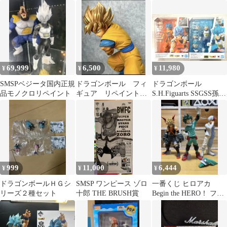
ト E賞 ゴテンクス フ
ィギュア Ｃ賞
ィギュア
69,999
6,500
11,980
¥
¥
¥
SMSPベジータ国内正規
ドラゴンボール フィ
ドラゴンボール
品モノクロリペイント
ギュア リペイント
S.H.Figuarts SSGSS孫悟
悟空 グランディス
空&ベジータ セット
タ 一点物 塗装確認
999
11,000
6,444
¥
¥
¥
ドラゴンボールＨＧシ
SMSP ワンピース ゾロ
一番くじ ヒロアカ
リーズ２種セット
十郎 THE BRUSH賞
Begin the HERO！ フィ
ギュア 3体セット