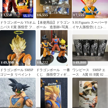
3,550
6,555
7,555
¥
¥
¥
ドラゴンボール VSオム
【未使用品】ドラゴン
S.H.Figuarts スーパーサ
ニバス E賞 孫悟空 フィ
ボール 造形師×写真
イヤ人孫悟空(ミニ)-
ギュア ヤードラット星
家 大猿ベジータ フ
DAIMA- 未開封
ィギュア
49,999
8,222
49,800
¥
¥
¥
ドラゴンボール SMSP
ドラゴンボール 一番
ワンピース SMSP エ
ゴジータ リペイント
くじ 孫悟空フィギュ
ース A賞 01 B賞 02 C
アセット
賞 03