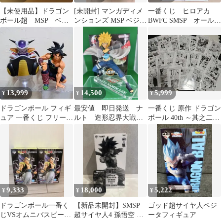
【未使用品】ドラゴン
[未開封] マンガディメ
一番くじ ヒロアカ
ボール超 MSP ベジ
ンションズ MSP ベジー
BWFC SMSP オールマ
ータ 超サイヤ人ブル
タ海外正規品
イト 爆豪勝己 C
ー SSGSS
賞 2種セット
13,999
14,500
5,999
¥
¥
¥
ドラゴンボール フィギ
最安値 即日発送 ナ
一番くじ 原作 ドラゴン
ュア 一番くじ フリーザ
ルト 造形忍界大戦
ボール 40th ～其之二～
A賞 smsp 01 バーダック
ミナト BFC フィギュ
G賞 20枚セット
ア
9,333
18,000
5,222
¥
¥
¥
ドラゴンボール一番く
【新品未開封】SMSP
ゴッド超サイヤ人ベジ
じVSオムニバスビース
超サイヤ人4 孫悟空 フ
ータフィギュア