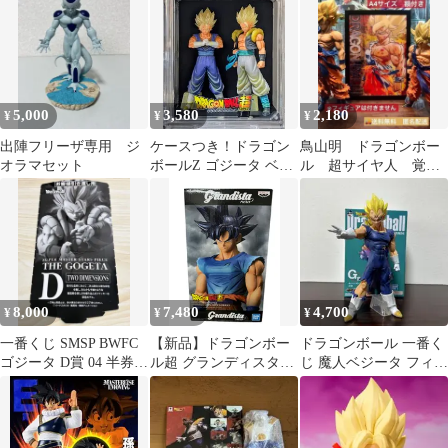
空 超サイヤ人
5,000
3,580
2,180
¥
¥
¥
出陣フリーザ専用 ジ
ケースつき！ドラゴン
鳥山明 ドラゴンボー
オラマセット
ボールZ ゴジータ ベジ
ル 超サイヤ人 覚
ット フィギュア
醒 悟空 SMSP イラ
スト A4 額付
8,000
7,480
4,700
¥
¥
¥
一番くじ SMSP BWFC
【新品】ドラゴンボー
ドラゴンボール 一番く
ゴジータ D賞 04 半券の
ル超 グランディスタネ
じ 魔人ベジータ フィギ
み ドラゴンボール
ロ 孫悟空 身勝手の極意
ュア G賞
兆