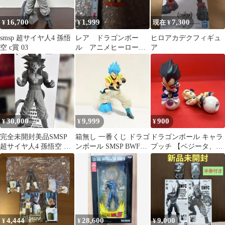
16,700
1,999
7,300
¥
¥
現在 ¥
smsp 超サイヤ人4 孫悟
レア ドラゴンボー
ヒロアカデクフィギュ
空 c賞 03
ル アニメヒーロー
ア
ズ スポポビッチ
30,000
9,999
900
¥
¥
¥
完全未開封美品SMSP
箱無し 一番くじ ドラゴ
ドラゴンボール キャラ
超サイヤ人4 孫悟空 B
ンボール SMSP BWFC
プッチ 【ベジータ、ナ
賞 02 半券付き
A賞 ゴジータフィギュ
ッパ 2体セット】開封
ア
品
4,444
28,600
9,000
¥
¥
¥