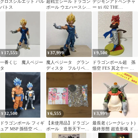
クロスシルエット バル
超戦士シール ドラゴン
デジモンアドベンチャ
バトス
ボール ウエハースシー
ー tri /02 THE
ル ベジット セット売り
BEGINNING まとめ売
り
17,555
37,999
9,500
¥
¥
¥
一番くじ 魔人ベジー
魔人ベジータ グラン
ドラゴンボール超 孫
タ
ディスタ フルリペイ
悟空 FES 其之十一 超
ント
サイヤ人４ ゴジータ
リペイント
32,500
6,555
3,999
¥
¥
¥
ドラゴンボール フィギ
【未使用品】ドラゴン
最長老 (シークレット)
ュア MSP 孫悟空 ベジ
ボール 造形天下一武
最終形態 超造形魂 ドラ
ータ2体セットリペイン
道会7 其之五 ブル
ゴンボール改 フリーザ