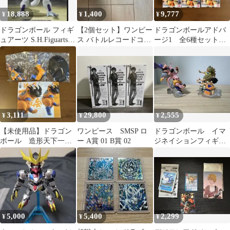
18,888
1,400
9,777
¥
¥
¥
ドラゴンボール フィギ
【2個セット】ワンピー
ドラゴンボールアドバ
ュアーツ S.H.Figuarts
ス バトルレコードコレ
ージ1 全6種セット
フルパワーフリーザ
クション モンキー・
シークレットあり 入
D・ルフィ
手困難 希少 レア
3,111
29,800
2,555
¥
¥
¥
【未使用品】ドラゴン
ワンピース SMSP ロ
ドラゴンボール イマ
ボール 造形天下一武
ー A賞 01 B賞 02
ジネイションフィギュ
道会7 其之四 孫悟
ア ドラカプ HG 孫
空 フィギュア
親子 魔人ブウ
5,000
5,400
2,299
¥
¥
¥