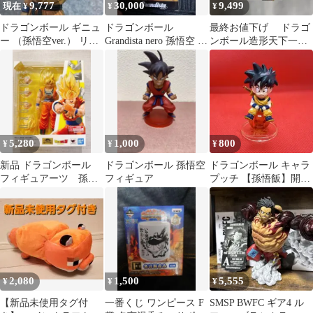
9,777
30,000
9,499
現在 ¥
¥
¥
ドラゴンボール ギニュ
ドラゴンボール
最終お値下げ ドラゴ
ー （孫悟空ver.） リペ
Grandista nero 孫悟空 超
ンボール造形天下一武
イント フィギュア 一番
サイヤ人3フィギュア
道会３ 其ノ三 亀仙
くじ
人
5,280
1,000
800
¥
¥
¥
新品 ドラゴンボール
ドラゴンボール 孫悟空
ドラゴンボール キャラ
フィギュアーツ 孫悟
フィギュア
プッチ 【孫悟飯】開封
空 決戦の幕開け
品
2,080
1,500
5,555
¥
¥
¥
【新品未使用タグ付
一番くじ ワンピース F
SMSP BWFC ギア4 ル