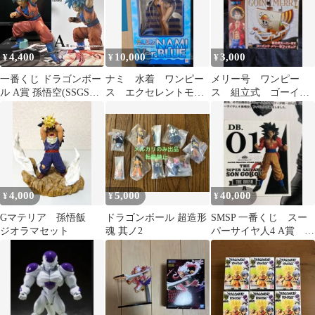
4,400
10,000
3,000
¥
¥
¥
一番くじ ドラゴンボー
ナミ 水着 ワンピー
メリー号 ワンピー
ル A賞 孫悟空(SSGSS)
ス エクセレントモデ
ス 組立式 ゴーイン
KING CLUSTAR
ル リミテッド
グメリー号
ver.BLUE
4,000
5,000
40,000
¥
¥
¥
Gマテリア 孫悟飯
ドラゴンボール 超造形
SMSP 一番くじ スー
ジオラマセット
魂 其ノ2
パーサイヤ人4 A賞 ド
ラゴンボールフィギュ
ア ゴクウ