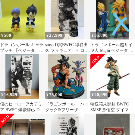
ト品
マ フィギュア
編
500
27,999
35,800
¥
¥
¥
ドラゴンボール キャラ
smsp D賞BWFC 緑谷出
トラゴンボール超サイ
プッチ 【ベジータ、ト
久 フィギュア ヒロア
ヤ人 Majin ベジータ フ
ランクス 2体セット】
カ
ィギュアリペイント
開封品
16,949
75,000
20,999
¥
¥
¥
僕のヒーローアカデミ
ドラゴンボール バー
輸送箱未開封 BWFC
ア BWFC 爆豪勝己 D賞
ダック&フリーザ フ
SMSP 孫悟空 ダイマツ
二次元彩色
ルリペイント 二次元
リ バイバイ悟空
彩色(台座付き)