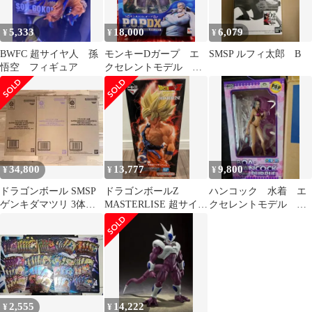
5,333
18,000
6,079
¥
¥
¥
BWFC 超サイヤ人 孫
モンキーDガープ エ
SMSP ルフィ太郎 B
悟空 フィギュア
クセレントモデル
POP DX
34,800
13,777
9,800
¥
¥
¥
ドラゴンボール SMSP
ドラゴンボールZ
ハンコック 水着 エ
ゲンキダマツリ 3体セ
MASTERLISE 超サイヤ
クセレントモデル
ット
人孫悟空 C賞
Limited ver.PURPLE
2,555
14,222
¥
¥