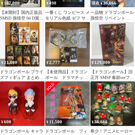
167,000
498
36,666
¥
¥
現在 ¥
【未開封】国内正規品
一番くじ ワンピース メ
一品物 ドラゴンボール
SMSD 孫悟空 04 D賞 白
モリアル色紙 ゼフ サン
孫悟空 リペイント
黒トーン彩色 一番くじ
ジ2枚セット
extreme saiyan
21,000
2,777
129,000
¥
¥
¥
ドラゴンボール プライ
【未使用品】ドラゴン
【ドラゴンボール】旧
ズフィギュア まとめ売
ボール ドラマチック
正月 SMSP 春節verフィ
り 12点セット オムニ
ショーケース セル
ギュア 未開封品 Lunar
バス
フィギュア
600
11,500
36,666
¥
¥
¥
ドラゴンボール キャラ
ドラゴンボール フィ
希少！アニメヒーロー