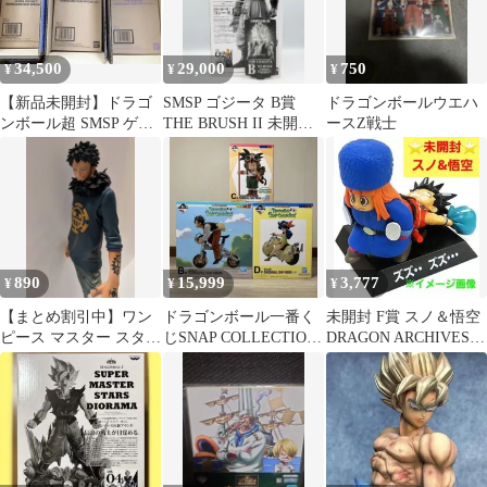
34,500
29,000
750
¥
¥
¥
【新品未開封】ドラゴ
SMSP ゴジータ B賞
ドラゴンボールウエハ
ンボール超 SMSP ゲン
THE BRUSH II 未開封
ースZ戦士
キダマツリ フィギュア
半券付 109
3体セット
890
15,999
3,777
¥
¥
¥
【まとめ割引中】ワン
ドラゴンボール一番く
未開封 F賞 スノ＆悟空
ピース マスター スター
じSNAP COLLECTION
DRAGON ARCHIVES
ツ ピース トラファルガ
フィギュア孫悟飯ラン
アーカイブス 一番くじ
ー・ロー
チ悟空