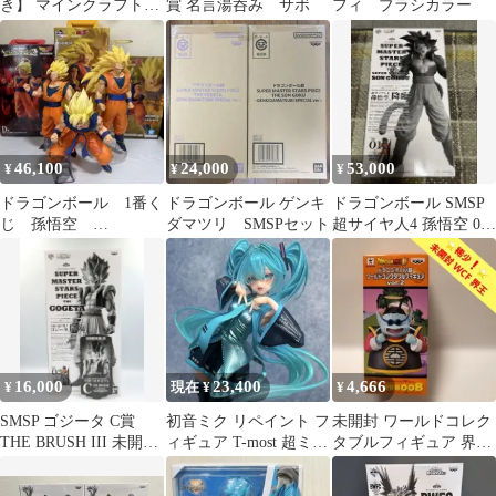
き】 マインクラフト
賞 名言湯呑み サボ
フィ ブラシカラー
BIGぬいぐるみ キツネ
46,100
24,000
53,000
¥
¥
¥
ドラゴンボール 1番く
ドラゴンボール ゲンキ
ドラゴンボール SMSP
じ 孫悟空
ダマツリ SMSPセット
超サイヤ人4 孫悟空 01
MASTERLISE スーパー
A賞
サイヤ人 セット
16,000
23,400
4,666
¥
現在 ¥
¥
SMSP ゴジータ C賞
初音ミク リペイント フ
未開封 ワールドコレク
THE BRUSH III 未開封
ィギュア T-most 超ミニ
タブルフィギュア 界王
半券付 110
白ランジェリー
ドラゴンボール超 vol.2