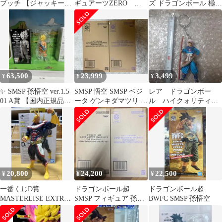
プッチ 【ジャッキーチ
ギュアーツZERO ゴ
ズ ドラゴンボール 極技
ュン、アナウンサー2体
ジータ
版 12個セット フィ
セット】開封品
ギュア
63,500
23,999
3,499
¥
¥
¥
✨ SMSP 孫悟空 ver.1.5
SMSP 悟空 SMSP ベジ
レア ドラゴンボー
01 A賞 【国内正規品】
ータ ゲンキダマツリ 2
ル ハイクォリティ
✨
体セット 新品未開封
フィギュア キーホル
ダー 孫悟飯
20,800
24,200
22,500
¥
¥
¥
一番くじD賞
ドラゴンボール超
ドラゴンボール超
MASTERLISE EXTRA
SMSP フィギュア 孫悟
BWFC SMSP 孫悟空
オールマイトフィギュ
空 ベジータ
ア